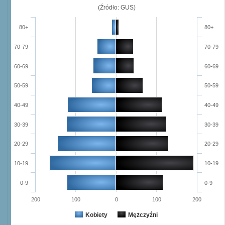
(Źródło: GUS)
80+
80+
70-79
70-79
60-69
60-69
50-59
50-59
40-49
40-49
30-39
30-39
20-29
20-29
10-19
10-19
0-9
0-9
200
100
0
100
200
Kobiety
Mężczyźni