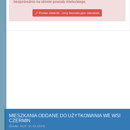
bezpośrednio na stronie powiatu mieleckiego.
Powiat mielecki - ceny transakcyjne mieszkań
MIESZKANIA ODDANE DO UŻYTKOWANIA WE WSI
CZERMIN
(Źródło: GUS, 31.XII.2024)