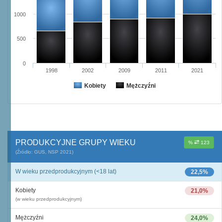
1000
500
0
1998
2002
2009
2011
2021
Kobiety
Mężczyźni
PRODUKCYJNE GRUPY WIEKU
%
123
(Źródło: GUS, NSP 2021)
W wieku przedprodukcyjnym (<18 lat)
22,5%
Kobiety
21,0%
(w wieku przedprodukcyjnym)
Mężczyźni
24,0%