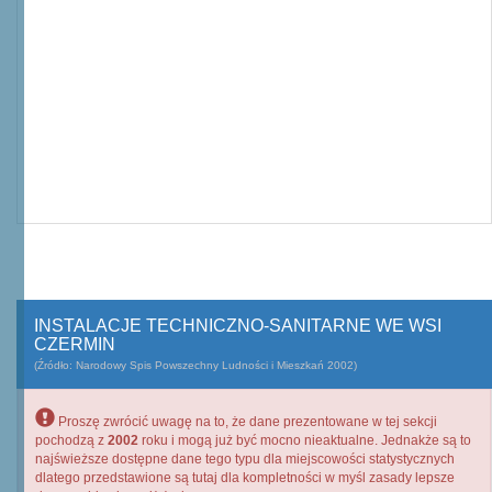
INSTALACJE TECHNICZNO-SANITARNE WE WSI
CZERMIN
(Źródło: Narodowy Spis Powszechny Ludności i Mieszkań 2002)
Proszę zwrócić uwagę na to, że dane prezentowane w tej sekcji
pochodzą z
2002
roku i mogą już być mocno nieaktualne. Jednakże są to
najświeższe dostępne dane tego typu dla miejscowości statystycznych
dlatego przedstawione są tutaj dla kompletności w myśl zasady lepsze