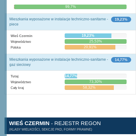
0,3%
99,7%
Mieszkania wyposażone w instalacje techniczno-sanitarne -
19,23%
piece
19,23%
Wieś Czermin
25,53%
Województwo
20,91%
Polska
Mieszkania wyposażone w instalacje techniczno-sanitarne -
14,77%
gaz sieciowy
14,77%
Tutaj
73,30%
Województwo
58,32%
Cały kraj
WIEŚ CZERMIN
- REJESTR REGON
(KLASY WIELKOŚCI, SEKCJE PKD, FORMY PRAWNE)