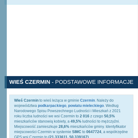
WIEŚ CZERMIN
- PODSTAWOWE INFORMACJE
Wieś Czermin
to wieś leżąca w gminie
Czermin
. Należy do
województwa
podkarpackiego
,
powiatu mieleckiego
. Według
Narodowego Spisu Powszechnego Ludności i Mieszkań z 2021
roku liczba ludności we wsi Czermin to
2 016
z czego
50,5%
mieszkańców stanowią kobiety, a
49,5%
ludności to mężczyźni.
Miejscowość zamieszkuje
28,6%
mieszkańców gminy. Identyfikator
miejscowości Czermin w systemie
SIMC
to
0647724
, a współrzędne
GPS wsi Czermin to
(21.333611, 50.339167)
.