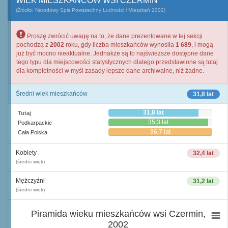
WIEK MIESZKAŃCÓW WSI CZERMIN
(Źródło: Narodowy Spis Powszechny Ludności i Mieszkań 2002)
Proszę zwrócić uwagę na to, że dane prezentowane w tej sekcji
pochodzą z
2002
roku, gdy liczba mieszkańców wynosiła
1 689
, i mogą
już być mocno nieaktualne. Jednakże są to najświeższe dostępne dane
tego typu dla miejscowości statystycznych dlatego przedstawione są tutaj
dla kompletności w myśl zasady lepsze dane archiwalne, niż żadne.
Średni wiek mieszkańców
31,8 lat
31,8 lat
Tutaj
35,3 lat
Podkarpackie
36,7 lat
Cała Polska
Kobiety
32,4 lat
(średni wiek)
Mężczyźni
31,2 lat
(średni wiek)
Piramida wieku mieszkańców wsi Czermin,
2002