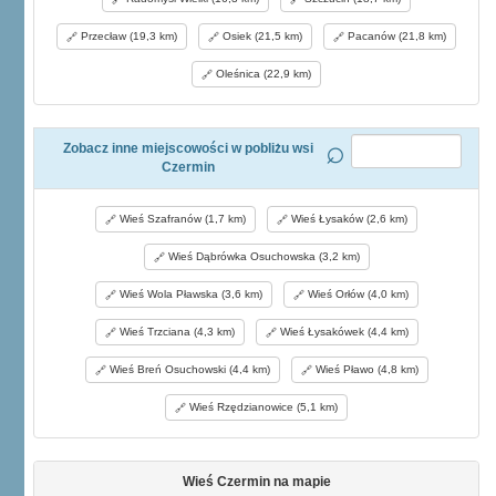
Przecław (19,3 km)
Osiek (21,5 km)
Pacanów (21,8 km)
Oleśnica (22,9 km)
Zobacz inne miejscowości w pobliżu wsi
Czermin
Wieś Szafranów (1,7 km)
Wieś Łysaków (2,6 km)
Wieś Dąbrówka Osuchowska (3,2 km)
Wieś Wola Pławska (3,6 km)
Wieś Orłów (4,0 km)
Wieś Trzciana (4,3 km)
Wieś Łysakówek (4,4 km)
Wieś Breń Osuchowski (4,4 km)
Wieś Pławo (4,8 km)
Wieś Rzędzianowice (5,1 km)
Wieś Czermin na mapie