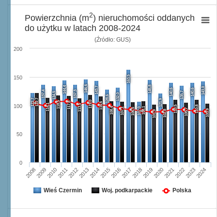
2
Powierzchnia (m
) nieruchomości oddanych
do użytku w latach 2008-2024
(Źródło: GUS)
200
163,5
150
146,6
145,8
144,4
143,7
143,0
140,6
140,6
137,4
137,3
135,7
134,5
132,0
128,6
122,7
122,7
121,9
119,0
118,5
117,8
116,6
114,1
113,5
100
110,5
110,8
108,4
108,1
107,1
107,0
106,5
105,7
103,9
102,8
101,9
50
0
2008
2009
2010
2011
2012
2013
2014
2015
2016
2017
2018
2019
2020
2021
2022
2023
2024
Wieś Czermin
Woj. podkarpackie
Polska