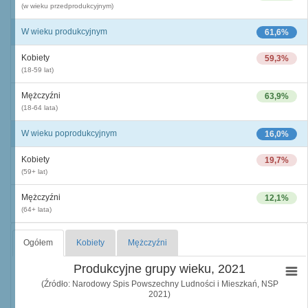
(w wieku przedprodukcyjnym)
W wieku produkcyjnym
61,6%
Kobiety
59,3%
(18-59 lat)
Mężczyźni
63,9%
(18-64 lata)
W wieku poprodukcyjnym
16,0%
Kobiety
19,7%
(59+ lat)
Mężczyźni
12,1%
(64+ lata)
Ogółem
Kobiety
Mężczyźni
Produkcyjne grupy wieku, 2021
(Źródło: Narodowy Spis Powszechny Ludności i Mieszkań, NSP
2021)