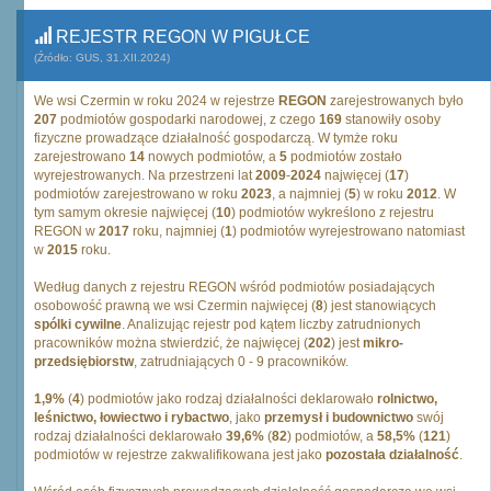
REJESTR REGON W PIGUŁCE
(Źródło: GUS, 31.XII.2024)
We wsi Czermin w roku 2024 w rejestrze
REGON
zarejestrowanych było
207
podmiotów gospodarki narodowej, z czego
169
stanowiły osoby
fizyczne prowadzące działalność gospodarczą. W tymże roku
zarejestrowano
14
nowych podmiotów, a
5
podmiotów zostało
wyrejestrowanych. Na przestrzeni lat
2009
-
2024
najwięcej (
17
)
podmiotów zarejestrowano w roku
2023
, a najmniej (
5
) w roku
2012
. W
tym samym okresie najwięcej (
10
) podmiotów wykreślono z rejestru
REGON w
2017
roku, najmniej (
1
) podmiotów wyrejestrowano natomiast
w
2015
roku.
Według danych z rejestru REGON wśród podmiotów posiadających
osobowość prawną we wsi Czermin najwięcej (
8
) jest stanowiących
spólki cywilne
. Analizując rejestr pod kątem liczby zatrudnionych
pracowników można stwierdzić, że najwięcej (
202
) jest
mikro-
przedsiębiorstw
, zatrudniających 0 - 9 pracowników.
1,9%
(
4
) podmiotów jako rodzaj działalności deklarowało
rolnictwo,
leśnictwo, łowiectwo i rybactwo
, jako
przemysł i budownictwo
swój
rodzaj działalności deklarowało
39,6%
(
82
) podmiotów, a
58,5%
(
121
)
podmiotów w rejestrze zakwalifikowana jest jako
pozostała działalność
.