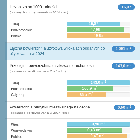
Liczba izb na 1000 ludności
16,87
(oddanych do użytkowania w 2024 roku)
16,87
Tutaj
17,99
Podkarpackie
19,95
Polska
2
Łączna powierzchnia użytkowa w lokalach oddanych do
1 001 m
użytkowania w 2024
2
Przeciętna powierzchnia użytkowa nieruchomości
143,0 m
(oddanej do użytkowania w 2024 roku)
2
143,0 m
Tutaj
2
103,9 m
Podkarpackie
2
89,2 m
Cały kraj
2
Powierzchnia budynku mieszkalnego na osobę
0,50 m
(oddanego do użytkowania w 2024 roku)
2
0,50 m
Wieś
2
0,43 m
Województwo
2
0,47 m
Polska