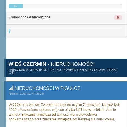
42
wieloosobowe nierodzinne
5
5
WIEŚ CZERMIN
- NIERUCHOMOŚCI
(MIESZKANIA ODDANE DO UŻYTKU, POWIERZCHNIA UŻYTKOWA, LICZBA
IZB)
NIERUCHOMOŚCI W PIGUŁCE
(Źródło: GUS, 31.XII.2024)
W
2024
roku we wsi Czermin oddano do użytku
7
mieszkań. Na każdych
1000 mieszkańców oddano więc do użytku
3,47
nowych lokali. Jest to
wartość
znacznie mniejsza od
wartości dla województwa
podkarpackiego oraz
znacznie mniejsza od
średniej dla całej Polski.