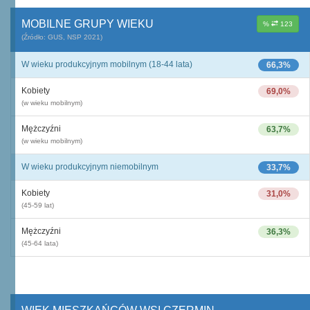
MOBILNE GRUPY WIEKU
%
123
(Źródło: GUS, NSP 2021)
W wieku produkcyjnym mobilnym (18-44 lata)
66,3%
Kobiety
69,0%
(w wieku mobilnym)
Mężczyźni
63,7%
(w wieku mobilnym)
W wieku produkcyjnym niemobilnym
33,7%
Kobiety
31,0%
(45-59 lat)
Mężczyźni
36,3%
(45-64 lata)