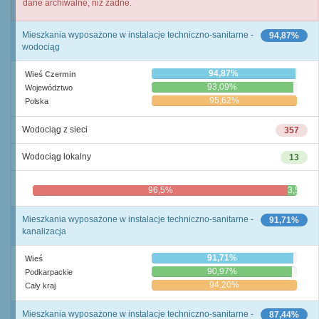
dane archiwalne, niż żadne.
Mieszkania wyposażone w instalacje techniczno-sanitarne -
94,87%
wodociąg
94,87%
Wieś Czermin
93,09%
Województwo
95,62%
Polska
Wodociąg z sieci
357
Wodociąg lokalny
13
96,5%
3,5%
Mieszkania wyposażone w instalacje techniczno-sanitarne -
91,71%
kanalizacja
91,71%
Wieś
90,97%
Podkarpackie
94,20%
Cały kraj
Mieszkania wyposażone w instalacje techniczno-sanitarne -
87,44%