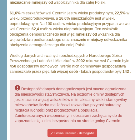
nieznacznie mniejszy od
współczynnika dla całej Polski.
61,6%
mieszkańców wsi Czermin jest w wieku produkcyjnym,
22,5%
w
wieku przedprodukcyjnym, a
16,0%
mieszkańców jest w wieku
poprodukcyjnym. Na 100 osób w wieku produkcyjnym przypada we we
wsi Czermin
62,4
osób w wieku nieprodukcyjnym. Ten wskaźnik
obciążenia demograficznego jest więc
mniejszy od
wkażnika dla
województwa podkarpackiego oraz
znacznie mniejszy od
wskażnika
obciążenia demograficznego dla całej Polski.
Według danych archiwalnych pochodzących z Narodowego Spisu
Powszechnego Ludności i Mieszkań w
2002
roku we wsi Czermin było
450
gospodarstw domowych. Wśród nich dominowały gospodarstwa
zamieszkałe przez
pięc lub więcej osób
- takich gospodarstw były
142
.
Dostępność danych demograficznych jest mocno ograniczona
dla miejscowości statystycznych. Na poziomie gminy dostępnych
jest znacznie więcej wskaźników m.in. aktualny wiek i stan cywilny
mieszkańców, liczba małżeństw i rozwodów, przyrost naturalny,
migracja ludności oraz prognozowana populacja.
Zainteresowanych wspomnianymi obszarami zachęcamy do do
zapoznania się z nimi bezpośrednio na stronie gminy Czermin.
Gmina Czermin - demogafia