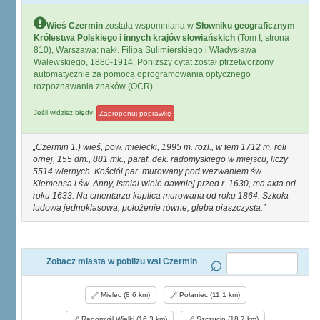
Wieś Czermin
została wspomniana w
Słowniku geograficznym
Królestwa Polskiego i innych krajów słowiańskich
(Tom I, strona
810), Warszawa: nakł. Filipa Sulimierskiego i Władysława
Walewskiego, 1880-1914. Poniższy cytat został ptrzetworzony
automatycznie za pomocą oprogramowania optycznego
rozpoznawania znaków (OCR).
Jeśli widzisz błędy
Zaproponuj poprawkę
Czermin 1.) wieś, pow. mielecki, 1995 m. rozl., w tem 1712 m. roli
ornej, 155 dm., 881 mk., paraf. dek. radomyskiego w miejscu, liczy
5514 wiernych. Kościół par. murowany pod wezwaniem św.
Klemensa i św. Anny, istniał wiele dawniej przed r. 1630, ma akta od
roku 1633. Na cmentarzu kaplica murowana od roku 1864. Szkoła
ludowa jednoklasowa, położenie równe, gleba piaszczysta.
Zobacz miasta w pobliżu wsi Czermin
Mielec (8,6 km)
Połaniec (11,1 km)
Radomyśl Wielki (16,3 km)
Szczucin (18,7 km)