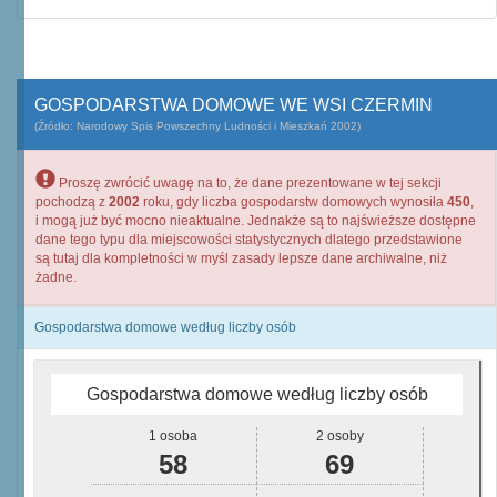
GOSPODARSTWA DOMOWE WE WSI CZERMIN
(Źródło: Narodowy Spis Powszechny Ludności i Mieszkań 2002)
Proszę zwrócić uwagę na to, że dane prezentowane w tej sekcji
pochodzą z
2002
roku, gdy liczba gospodarstw domowych wynosiła
450
,
i mogą już być mocno nieaktualne. Jednakże są to najświeższe dostępne
dane tego typu dla miejscowości statystycznych dlatego przedstawione
są tutaj dla kompletności w myśl zasady lepsze dane archiwalne, niż
żadne.
Gospodarstwa domowe według liczby osób
Gospodarstwa domowe według liczby osób
1 osoba
2 osoby
58
69