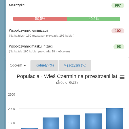
Mężczyźni
997
50,5%
49,5%
Współczynnik feminizacji
102
(Na każdych
100
mężczyzn przypada
102
kobiet)
Współczynnik maskulinizacji
98
(Na każde
100
kobiet przypada
98
mężczyzn)
Ogółem
Kobiety (%)
Mężczyźni (%)
Populacja - Wieś Czermin na przestrzeni lat
(Źródło: GUS)
2500
2000
1500