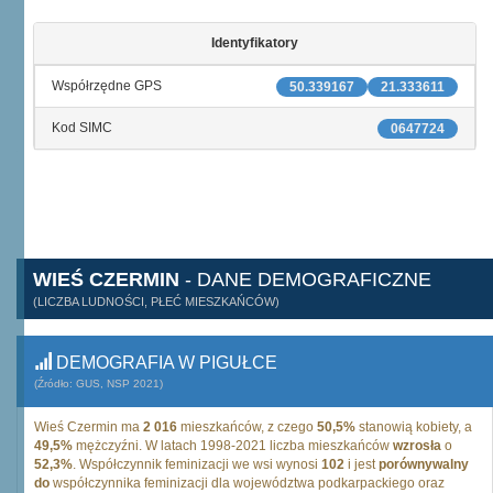
Identyfikatory
Współrzędne GPS
50.339167
21.333611
Kod SIMC
0647724
WIEŚ CZERMIN
- DANE DEMOGRAFICZNE
(LICZBA LUDNOŚCI, PŁEĆ MIESZKAŃCÓW)
DEMOGRAFIA W PIGUŁCE
(Źródło: GUS, NSP 2021)
Wieś Czermin ma
2 016
mieszkańców, z czego
50,5%
stanowią kobiety, a
49,5%
mężczyźni. W latach 1998-2021 liczba mieszkańców
wzrosła
o
52,3%
. Współczynnik feminizacji we wsi wynosi
102
i jest
porównywalny
do
współczynnika feminizacji dla województwa podkarpackiego oraz