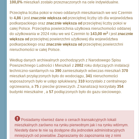
100,0%
mieszkań zostało przeznaczonych na cele indywidualne.
Przeciętna liczba pokoi w nowo oddanych mieszkaniach we wsi Czermin
to
4,86
i jest
znacznie większa od
przeciętnej liczby izb dla województwa
podkarpackiego oraz
znacznie większa od
przeciętnej liczby pokoi w
całej Polsce. Przeciętna powierzchnia użytkowa nieruchomości oddanej
2
do użytkowania w 2024 roku we wsi Czermin to
143,00 m
i jest
znacznie
większa od
przeciętnej powierzchni użytkowej dla województwa
podkarpackiego oraz
znacznie większa od
przeciętnej powierzchni
nieruchomości w całej Polsce.
Według danych archiwalnych pochodzących z Narodowego Spisu
Powszechnego Ludności i Mieszkań z
2002
roku dotyczących instalacji
techniczno-sanitarnych na
390
zamieszkałych wówczas mieszkań
370
mieszkań przyłączonych było do wodociągu,
341
nieruchomości
wyposażonych było w ustęp spłukiwany,
310
korzystało z centralnego
ogrzewania, a
75
z pieców grzewczych. Z kanalizacji korzystały
354
budynki mieszkalne , a
57
podłączonych było do gazu sieciowego.
Posiadamy również dane o cenach transakcyjnych lokali
mieszkalnych zarówno na rynku pierwotnym jak i na rynku wtórnym.
Niestety dane te nie są dostępne dla jednostek administracyjnych
mniejszych od powiatów. Zapraszamy do zapoznania się z nimi