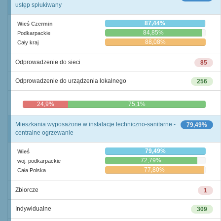
ustęp spłukiwany
87,44%
Wieś Czermin
84,85%
Podkarpackie
88,08%
Cały kraj
Odprowadzenie do sieci
85
Odprowadzenie do urządzenia lokalnego
256
24,9%
75,1%
Mieszkania wyposażone w instalacje techniczno-sanitarne -
79,49%
centralne ogrzewanie
79,49%
Wieś
72,79%
woj. podkarpackie
77,80%
Cała Polska
Zbiorcze
1
Indywidualne
309