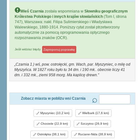
Wieś Czarnia
została wspomniana w
Słowniku geograficznym
Królestwa Polskiego i innych krajów słowiańskich
(Tom I, strona
747), Warszawa: nakł. Filipa Sulimierskiego i Władysława
Walewskiego, 1880-1914. Poniższy cytat został ptrzetworzony
automatycznie za pomocą oprogramowania optycznego
rozpoznawania znaków (OCR).
Jeśli widzisz błędy
Zaproponuj poprawkę
Czarnia 1.) wś, pow. ostrołęcki, gm. Wach, par. Myszyniec, o milę od
Myszyńca. W 1827 roku było tu 34 dm. i 190 mk.. obecnie liczy 41
dm. i 332 mk., ziemi 958 morg. Ma kaplicę drewn.
Zobacz miasta w pobliżu wsi Czarnia
Myszyniec (10,2 km)
Wielbark (17,6 km)
Chorzele (22,9 km)
Szczytno (26,9 km)
Ostrołęka (38,1 km)
Ruciane-Nida (38,9 km)