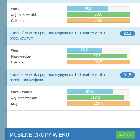
46,5
Wieś
70,6
woj. mazowieckie
70,8
Cały kraj
Ludność w wieku poprodukcyjnym na 100 osób w wieku
22,2
produkcyjnym
22,2
Wieś
37,5
Mazowieckie
39,5
Cały kraj
Ludność w wieku poprodukcyjnym na 100 osób w wieku
91,5
przedprodukcyjnym
91,5
Wieś Czarnia
113,6
woj. mazowieckie
126,0
Kraj
MOBILNE GRUPY WIEKU
%
123