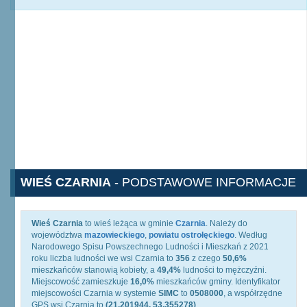
WIEŚ CZARNIA
- PODSTAWOWE INFORMACJE
Wieś Czarnia
to wieś leżąca w gminie
Czarnia
. Należy do
województwa
mazowieckiego
,
powiatu ostrołęckiego
. Według
Narodowego Spisu Powszechnego Ludności i Mieszkań z 2021
roku liczba ludności we wsi Czarnia to
356
z czego
50,6%
mieszkańców stanowią kobiety, a
49,4%
ludności to mężczyźni.
Miejscowość zamieszkuje
16,0%
mieszkańców gminy. Identyfikator
miejscowości Czarnia w systemie
SIMC
to
0508000
, a współrzędne
GPS wsi Czarnia to
(21.201944, 53.355278)
.