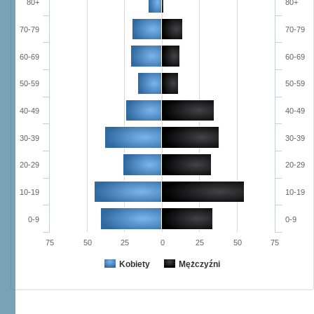
80+
80+
70-79
70-79
60-69
60-69
50-59
50-59
40-49
40-49
30-39
30-39
20-29
20-29
10-19
10-19
0-9
0-9
75
50
25
0
25
50
75
Kobiety
Mężczyźni