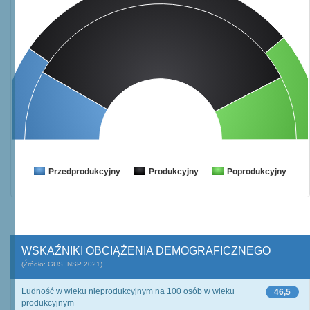
Przedprodukcyjny
Produkcyjny
Poprodukcyjny
WSKAŹNIKI OBCIĄŻENIA DEMOGRAFICZNEGO
(Źródło: GUS, NSP 2021)
Ludność w wieku nieprodukcyjnym na 100 osób w wieku
46,5
produkcyjnym