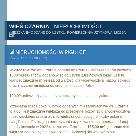
WIEŚ CZARNIA
- NIERUCHOMOŚCI
(MIESZKANIA ODDANE DO UŻYTKU, POWIERZCHNIA UŻYTKOWA, LICZBA
IZB)
NIERUCHOMOŚCI W PIGUŁCE
(Źródło: GUS, 31.XII.2022)
W
2022
roku we wsi Czarnia oddano do użytku
1
mieszkanie. Na każdych
1000 mieszkańców oddano więc do użytku
2,81
nowych lokali. Jest to
wartość
znacznie mniejsza od
wartości dla województwa mazowieckiego
oraz
znacznie mniejsza od
średniej dla całej Polski.
100,0%
mieszkań zostało przeznaczonych na cele indywidualne.
Przeciętna liczba pokoi w nowo oddanych mieszkaniach we wsi Czarnia
to
7,00
i jest
znacznie większa od
przeciętnej liczby izb dla województwa
mazowieckiego oraz
znacznie większa od
przeciętnej liczby pokoi w
całej Polsce. Przeciętna powierzchnia użytkowa nieruchomości oddanej
2
do użytkowania w 2022 roku we wsi Czarnia to
155,00 m
i jest
znacznie
większa od
przeciętnej powierzchni użytkowej dla województwa