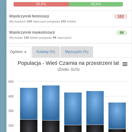
50,6%
49,4%
Współczynnik feminizacji
102
(Na każdych
100
mężczyzn przypada
102
kobiet)
Współczynnik maskulinizacji
98
(Na każde
100
kobiet przypada
98
mężczyzn)
Ogółem
Kobiety (%)
Mężczyźni (%)
Populacja - Wieś Czarnia na przestrzeni lat
(Źródło: GUS)
500
400
300
200