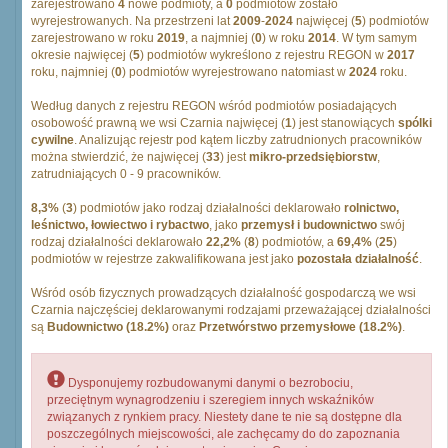
zarejestrowano
4
nowe podmioty, a
0
podmiotów zostało
wyrejestrowanych. Na przestrzeni lat
2009
-
2024
najwięcej (
5
) podmiotów
zarejestrowano w roku
2019
, a najmniej (
0
) w roku
2014
. W tym samym
okresie najwięcej (
5
) podmiotów wykreślono z rejestru REGON w
2017
roku, najmniej (
0
) podmiotów wyrejestrowano natomiast w
2024
roku.
Według danych z rejestru REGON wśród podmiotów posiadających
osobowość prawną we wsi Czarnia najwięcej (
1
) jest stanowiących
spólki
cywilne
. Analizując rejestr pod kątem liczby zatrudnionych pracowników
można stwierdzić, że najwięcej (
33
) jest
mikro-przedsiębiorstw
,
zatrudniających 0 - 9 pracowników.
8,3%
(
3
) podmiotów jako rodzaj działalności deklarowało
rolnictwo,
leśnictwo, łowiectwo i rybactwo
, jako
przemysł i budownictwo
swój
rodzaj działalności deklarowało
22,2%
(
8
) podmiotów, a
69,4%
(
25
)
podmiotów w rejestrze zakwalifikowana jest jako
pozostała działalność
.
Wśród osób fizycznych prowadzących działalność gospodarczą we wsi
Czarnia najczęściej deklarowanymi rodzajami przeważającej działalności
są
Budownictwo (18.2%)
oraz
Przetwórstwo przemysłowe (18.2%)
.
Dysponujemy rozbudowanymi danymi o bezrobociu,
przeciętnym wynagrodzeniu i szeregiem innych wskaźników
związanych z rynkiem pracy. Niestety dane te nie są dostępne dla
poszczególnych miejscowości, ale zachęcamy do do zapoznania