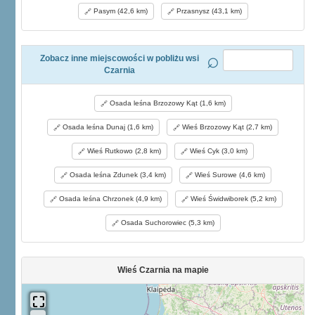
Pasym (42,6 km)
Przasnysz (43,1 km)
Zobacz inne miejscowości w pobliżu wsi
Czarnia
Osada leśna Brzozowy Kąt (1,6 km)
Osada leśna Dunaj (1,6 km)
Wieś Brzozowy Kąt (2,7 km)
Wieś Rutkowo (2,8 km)
Wieś Cyk (3,0 km)
Osada leśna Zdunek (3,4 km)
Wieś Surowe (4,6 km)
Osada leśna Chrzonek (4,9 km)
Wieś Świdwiborek (5,2 km)
Osada Suchorowiec (5,3 km)
Wieś Czarnia na mapie