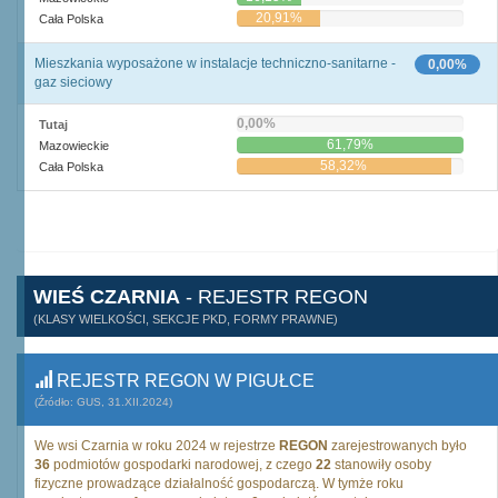
20,91%
Cała Polska
Mieszkania wyposażone w instalacje techniczno-sanitarne -
0,00%
gaz sieciowy
0,00%
Tutaj
61,79%
Mazowieckie
58,32%
Cała Polska
WIEŚ CZARNIA
- REJESTR REGON
(KLASY WIELKOŚCI, SEKCJE PKD, FORMY PRAWNE)
REJESTR REGON W PIGUŁCE
(Źródło: GUS, 31.XII.2024)
We wsi Czarnia w roku 2024 w rejestrze
REGON
zarejestrowanych było
36
podmiotów gospodarki narodowej, z czego
22
stanowiły osoby
fizyczne prowadzące działalność gospodarczą. W tymże roku