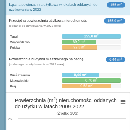
2
Łączna powierzchnia użytkowa w lokalach oddanych do
155 m
użytkowania w 2022
2
Przeciętna powierzchnia użytkowa nieruchomości
155,0 m
(oddanej do użytkowania w 2022 roku)
2
155,0 m
Tutaj
2
89,2 m
Województwo
2
92,3 m
Polska
2
Powierzchnia budynku mieszkalnego na osobę
0,44 m
(oddanego do użytkowania w 2022 roku)
2
0,44 m
Wieś Czarnia
2
0,70 m
Mazowieckie
2
0,58 m
Kraj
2
Powierzchnia (m
) nieruchomości oddanych
do użytku w latach 2009-2022
(Źródło: GUS)
250