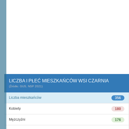
LICZBA I PŁEĆ MIESZKAŃCÓW WSI CZARNIA
(Źródło: GUS, NSP 2021)
Liczba mieszkańców
356
Kobiety
180
Mężczyźni
176