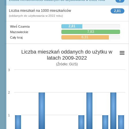
1
Liczba mieszkań na 1000 mieszkańców
2,81
(oddanych do użytkowania w 2022 roku)
2,81
Wieś Czarnia
7,83
Mazowieckie
6,31
Cały kraj
Liczba mieszkań oddanych do użytku w
latach 2009-2022
(Źródło: GUS)
3
2
1