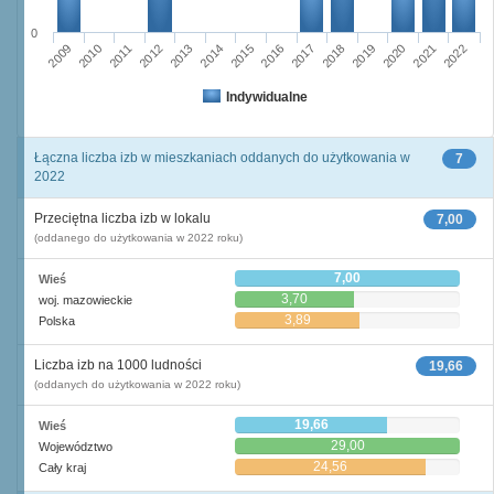
0
2014
2021
2009
2016
2011
2018
2013
2020
2015
2022
2010
2017
2012
2019
Indywidualne
Łączna liczba izb w mieszkaniach oddanych do użytkowania w
7
2022
Przeciętna liczba izb w lokalu
7,00
(oddanego do użytkowania w 2022 roku)
7,00
Wieś
3,70
woj. mazowieckie
3,89
Polska
Liczba izb na 1000 ludności
19,66
(oddanych do użytkowania w 2022 roku)
19,66
Wieś
29,00
Województwo
24,56
Cały kraj