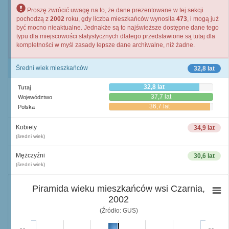
Proszę zwrócić uwagę na to, że dane prezentowane w tej sekcji
pochodzą z
2002
roku, gdy liczba mieszkańców wynosiła
473
, i mogą już
być mocno nieaktualne. Jednakże są to najświeższe dostępne dane tego
typu dla miejscowości statystycznych dlatego przedstawione są tutaj dla
kompletności w myśl zasady lepsze dane archiwalne, niż żadne.
Średni wiek mieszkańców
32,8 lat
32,8 lat
Tutaj
37,7 lat
Województwo
36,7 lat
Polska
Kobiety
34,9 lat
(średni wiek)
Mężczyźni
30,6 lat
(średni wiek)
Piramida wieku mieszkańców wsi Czarnia,
2002
(Źródło: GUS)