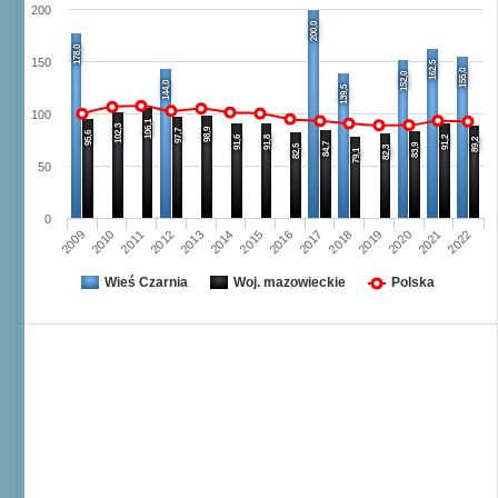
200
200,0
178,0
150
162,5
155,0
152,0
144,0
139,5
100
106,1
102,3
98,9
97,7
95,6
91,6
91,8
91,2
89,2
84,7
83,9
82,5
82,3
79,1
50
0
2015
2022
2011
2018
2014
2021
2010
2017
2013
2020
2009
2016
2012
2019
Wieś Czarnia
Woj. mazowieckie
Polska