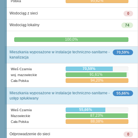
95,62%
Polska
Wodociąg z sieci
0
Wodociąg lokalny
74
0,0%
100,0%
Mieszkania wyposażone w instalacje techniczno-sanitarne -
70,59%
kanalizacja
70,59%
Wieś Czarnia
91,61%
woj. mazowieckie
94,20%
Cała Polska
Mieszkania wyposażone w instalacje techniczno-sanitarne -
55,66%
ustęp spłukiwany
55,66%
Wieś Czarnia
87,23%
Mazowieckie
88,08%
Cała Polska
Odprowadzenie do sieci
0