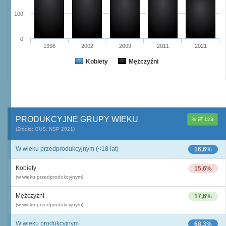
100
0
1998
2002
2009
2011
2021
Kobiety
Mężczyźni
PRODUKCYJNE GRUPY WIEKU
%
123
(Źródło: GUS, NSP 2021)
W wieku przedprodukcyjnym (<18 lat)
16,6%
Kobiety
15,6%
(w wieku przedprodukcyjnym)
Mężczyźni
17,6%
(w wieku przedprodukcyjnym)
W wieku produkcyjnym
68,3%