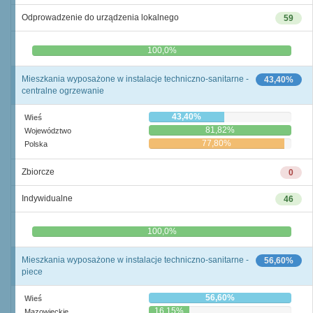
Odprowadzenie do urządzenia lokalnego
59
0,0%
100,0%
Mieszkania wyposażone w instalacje techniczno-sanitarne -
43,40%
centralne ogrzewanie
43,40%
Wieś
81,82%
Województwo
77,80%
Polska
Zbiorcze
0
Indywidualne
46
0,0%
100,0%
Mieszkania wyposażone w instalacje techniczno-sanitarne -
56,60%
piece
56,60%
Wieś
16,15%
Mazowieckie