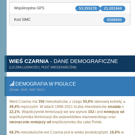
Współrzędne GPS
53.355278
21.201944
Kod SIMC
0508000
WIEŚ CZARNIA
- DANE DEMOGRAFICZNE
(LICZBA LUDNOŚCI, PŁEĆ MIESZKAŃCÓW)
DEMOGRAFIA W PIGUŁCE
(Źródło: GUS, NSP 2021)
Wieś Czarnia ma
356
mieszkańców, z czego
50,6%
stanowią kobiety, a
49,4%
mężczyźni. W latach 1998-2021 liczba mieszkańców
zmalała
o
22,1%
. Współczynnik feminizacji we wsi wynosi
102
i jest
mniejszy od
współczynnika feminizacji dla województwa mazowieckiego oraz
nieznacznie mniejszy od
współczynnika dla całej Polski.
68,3%
mieszkańców wsi Czarnia jest w wieku produkcyjnym,
16,6%
w