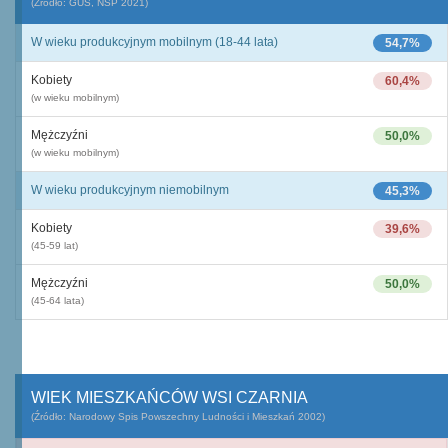
(Źródło: GUS, NSP 2021)
W wieku produkcyjnym mobilnym (18-44 lata)
54,7%
Kobiety
60,4%
(w wieku mobilnym)
Mężczyźni
50,0%
(w wieku mobilnym)
W wieku produkcyjnym niemobilnym
45,3%
Kobiety
39,6%
(45-59 lat)
Mężczyźni
50,0%
(45-64 lata)
WIEK MIESZKAŃCÓW WSI CZARNIA
(Źródło: Narodowy Spis Powszechny Ludności i Mieszkań 2002)