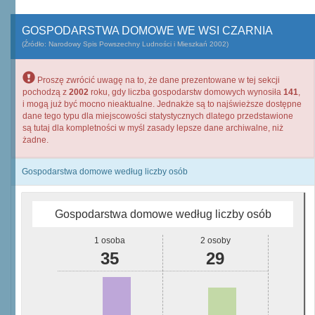
GOSPODARSTWA DOMOWE WE WSI CZARNIA
(Źródło: Narodowy Spis Powszechny Ludności i Mieszkań 2002)
Proszę zwrócić uwagę na to, że dane prezentowane w tej sekcji
pochodzą z
2002
roku, gdy liczba gospodarstw domowych wynosiła
141
,
i mogą już być mocno nieaktualne. Jednakże są to najświeższe dostępne
dane tego typu dla miejscowości statystycznych dlatego przedstawione
są tutaj dla kompletności w myśl zasady lepsze dane archiwalne, niż
żadne.
Gospodarstwa domowe według liczby osób
Gospodarstwa domowe według liczby osób
1 osoba
2 osoby
35
29