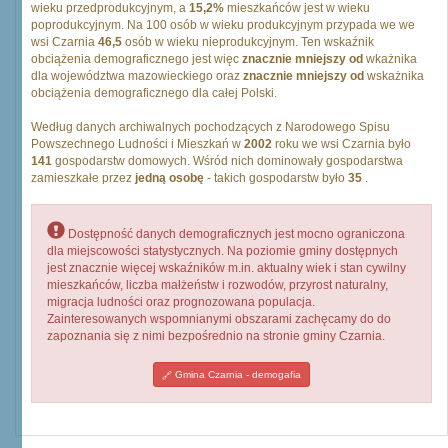
wieku przedprodukcyjnym, a
15,2%
mieszkańców jest w wieku
poprodukcyjnym. Na 100 osób w wieku produkcyjnym przypada we we
wsi Czarnia
46,5
osób w wieku nieprodukcyjnym. Ten wskaźnik
obciążenia demograficznego jest więc
znacznie mniejszy od
wkażnika
dla województwa mazowieckiego oraz
znacznie mniejszy od
wskażnika
obciążenia demograficznego dla całej Polski.
Według danych archiwalnych pochodzących z Narodowego Spisu
Powszechnego Ludności i Mieszkań w
2002
roku we wsi Czarnia było
141
gospodarstw domowych. Wśród nich dominowały gospodarstwa
zamieszkałe przez
jedną osobę
- takich gospodarstw było
35
.
Dostępność danych demograficznych jest mocno ograniczona
dla miejscowości statystycznych. Na poziomie gminy dostępnych
jest znacznie więcej wskaźników m.in. aktualny wiek i stan cywilny
mieszkańców, liczba małżeństw i rozwodów, przyrost naturalny,
migracja ludności oraz prognozowana populacja.
Zainteresowanych wspomnianymi obszarami zachęcamy do do
zapoznania się z nimi bezpośrednio na stronie gminy Czarnia.
Gmina Czarnia - demogafia