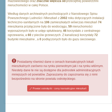
mazowieckiego oraz
znacznie większa od
przeciętnej powierzchni
nieruchomości w całej Polsce.
Według danych archiwalnych pochodzących z Narodowego Spisu
Powszechnego Ludności i Mieszkań z
2002
roku dotyczących instalacji
techniczno-sanitarnych na
106
zamieszkałych wówczas mieszkań
74
mieszkania przyłączone były do wodociągu,
59
nieruchomości
wyposażonych było w ustęp spłukiwany,
46
korzystało z centralnego
ogrzewania, a
60
z pieców grzewczych. Z kanalizacji korzystały
72
budynki mieszkalne , a
0
podłączonych było do gazu sieciowego.
Posiadamy również dane o cenach transakcyjnych lokali
mieszkalnych zarówno na rynku pierwotnym jak i na rynku wtórnym.
Niestety dane te nie są dostępne dla jednostek administracyjnych
mniejszych od powiatów. Zapraszamy do zapoznania się z nimi
bezpośrednio na stronie powiatu ostrołęckiego.
Powiat ostrołęcki - ceny transakcyjne mieszkań