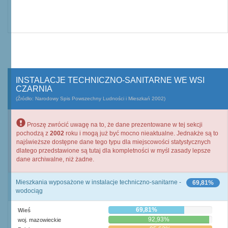
INSTALACJE TECHNICZNO-SANITARNE WE WSI
CZARNIA
(Źródło: Narodowy Spis Powszechny Ludności i Mieszkań 2002)
Proszę zwrócić uwagę na to, że dane prezentowane w tej sekcji
pochodzą z
2002
roku i mogą już być mocno nieaktualne. Jednakże są to
najświeższe dostępne dane tego typu dla miejscowości statystycznych
dlatego przedstawione są tutaj dla kompletności w myśl zasady lepsze
dane archiwalne, niż żadne.
Mieszkania wyposażone w instalacje techniczno-sanitarne -
69,81%
wodociąg
69,81%
Wieś
92,93%
woj. mazowieckie