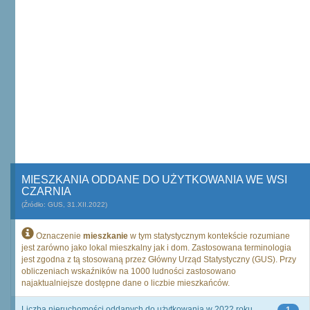
MIESZKANIA ODDANE DO UŻYTKOWANIA WE WSI
CZARNIA
(Źródło: GUS, 31.XII.2022)
Oznaczenie
mieszkanie
w tym statystycznym kontekście rozumiane
jest zarówno jako lokal mieszkalny jak i dom. Zastosowana terminologia
jest zgodna z tą stosowaną przez Główny Urząd Statystyczny (GUS). Przy
obliczeniach wskaźników na 1000 ludności zastosowano
najaktualniejsze dostępne dane o liczbie mieszkańców.
Liczba nieruchomości oddanych do użytkowania w 2022 roku