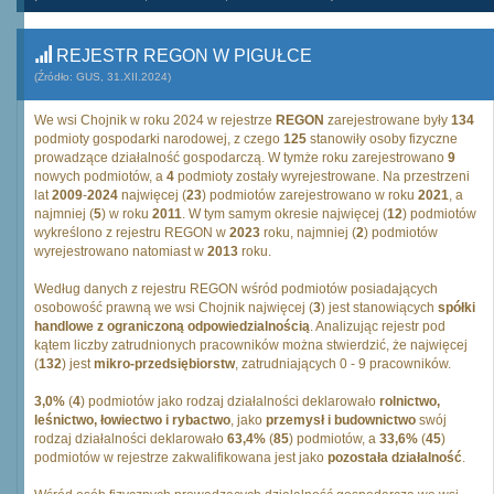
REJESTR REGON W PIGUŁCE
(Źródło: GUS, 31.XII.2024)
We wsi Chojnik w roku 2024 w rejestrze
REGON
zarejestrowane były
134
podmioty gospodarki narodowej, z czego
125
stanowiły osoby fizyczne
prowadzące działalność gospodarczą. W tymże roku zarejestrowano
9
nowych podmiotów, a
4
podmioty zostały wyrejestrowane. Na przestrzeni
lat
2009
-
2024
najwięcej (
23
) podmiotów zarejestrowano w roku
2021
, a
najmniej (
5
) w roku
2011
. W tym samym okresie najwięcej (
12
) podmiotów
wykreślono z rejestru REGON w
2023
roku, najmniej (
2
) podmiotów
wyrejestrowano natomiast w
2013
roku.
Według danych z rejestru REGON wśród podmiotów posiadających
osobowość prawną we wsi Chojnik najwięcej (
3
) jest stanowiących
spółki
handlowe z ograniczoną odpowiedzialnością
. Analizując rejestr pod
kątem liczby zatrudnionych pracowników można stwierdzić, że najwięcej
(
132
) jest
mikro-przedsiębiorstw
, zatrudniających 0 - 9 pracowników.
3,0%
(
4
) podmiotów jako rodzaj działalności deklarowało
rolnictwo,
leśnictwo, łowiectwo i rybactwo
, jako
przemysł i budownictwo
swój
rodzaj działalności deklarowało
63,4%
(
85
) podmiotów, a
33,6%
(
45
)
podmiotów w rejestrze zakwalifikowana jest jako
pozostała działalność
.