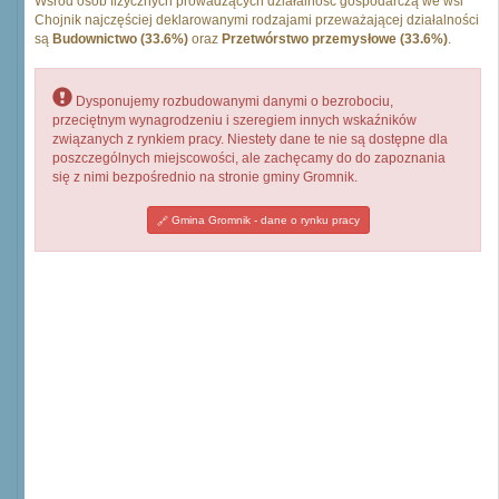
Wśród osób fizycznych prowadzących działalność gospodarczą we wsi
Chojnik najczęściej deklarowanymi rodzajami przeważającej działalności
są
Budownictwo (33.6%)
oraz
Przetwórstwo przemysłowe (33.6%)
.
Dysponujemy rozbudowanymi danymi o bezrobociu,
przeciętnym wynagrodzeniu i szeregiem innych wskaźników
związanych z rynkiem pracy. Niestety dane te nie są dostępne dla
poszczególnych miejscowości, ale zachęcamy do do zapoznania
się z nimi bezpośrednio na stronie gminy Gromnik.
Gmina Gromnik - dane o rynku pracy