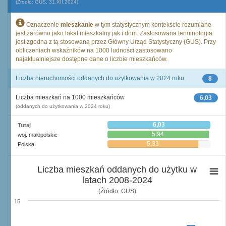
(Źródło: GUS, 31.XII.2024)
Oznaczenie
mieszkanie
w tym statystycznym kontekście rozumiane
jest zarówno jako lokal mieszkalny jak i dom. Zastosowana terminologia
jest zgodna z tą stosowaną przez Główny Urząd Statystyczny (GUS). Przy
obliczeniach wskaźników na 1000 ludności zastosowano
najaktualniejsze dostępne dane o liczbie mieszkańców.
Liczba nieruchomości oddanych do użytkowania w 2024 roku
8
Liczba mieszkań na 1000 mieszkańców
6,03
(oddanych do użytkowania w 2024 roku)
6,03
Tutaj
5,94
woj. małopolskie
5,33
Polska
Liczba mieszkań oddanych do użytku w
latach 2008-2024
(Źródło: GUS)
15