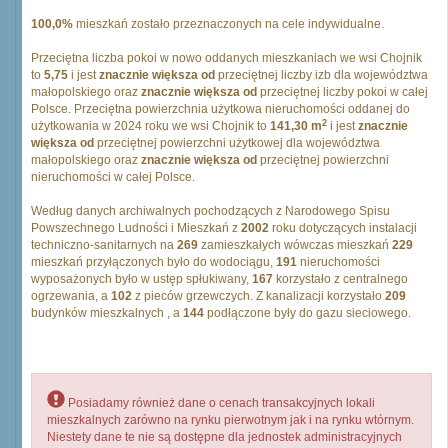
100,0%
mieszkań zostało przeznaczonych na cele indywidualne.
Przeciętna liczba pokoi w nowo oddanych mieszkaniach we wsi Chojnik
to
5,75
i jest
znacznie większa od
przeciętnej liczby izb dla województwa
małopolskiego oraz
znacznie większa od
przeciętnej liczby pokoi w całej
Polsce. Przeciętna powierzchnia użytkowa nieruchomości oddanej do
2
użytkowania w 2024 roku we wsi Chojnik to
141,30 m
i jest
znacznie
większa od
przeciętnej powierzchni użytkowej dla województwa
małopolskiego oraz
znacznie większa od
przeciętnej powierzchni
nieruchomości w całej Polsce.
Według danych archiwalnych pochodzących z Narodowego Spisu
Powszechnego Ludności i Mieszkań z
2002
roku dotyczących instalacji
techniczno-sanitarnych na
269
zamieszkałych wówczas mieszkań
229
mieszkań przyłączonych było do wodociągu,
191
nieruchomości
wyposażonych było w ustęp spłukiwany,
167
korzystało z centralnego
ogrzewania, a
102
z pieców grzewczych. Z kanalizacji korzystało
209
budynków mieszkalnych , a
144
podłączone były do gazu sieciowego.
Posiadamy również dane o cenach transakcyjnych lokali
mieszkalnych zarówno na rynku pierwotnym jak i na rynku wtórnym.
Niestety dane te nie są dostępne dla jednostek administracyjnych