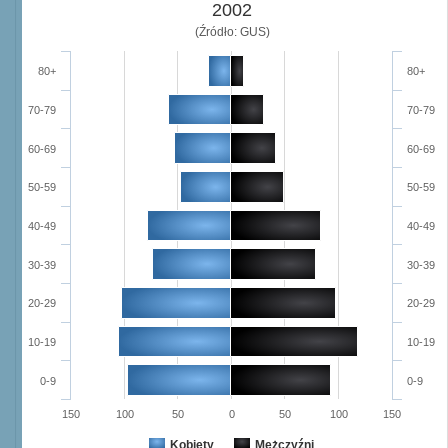
2002
(Źródło: GUS)
80+
80+
70-79
70-79
60-69
60-69
50-59
50-59
40-49
40-49
30-39
30-39
20-29
20-29
10-19
10-19
0-9
0-9
150
100
50
0
50
100
150
Kobiety
Mężczyźni