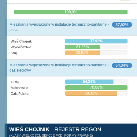
0,0%
100,0%
Mieszkania wyposażone w instalacje techniczno-sanitarne -
37,92%
piece
37,92%
Wieś Chojnik
21,25%
Województwo
20,91%
Kraj
Mieszkania wyposażone w instalacje techniczno-sanitarne -
54,34%
gaz sieciowy
54,34%
Tutaj
70,06%
Małopolskie
58,32%
Cała Polska
WIEŚ CHOJNIK
- REJESTR REGON
(KLASY WIELKOŚCI, SEKCJE PKD, FORMY PRAWNE)