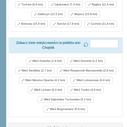
Tuchów (6,9 km)
Ciężkowice (7,4 km)
Ryglice (11,4 km)
Zakliczyn (12,5 km)
Wojnicz (15,8 km)
Bobowa (15,9 km)
Tarnów (17,8 km)
Czchów (21,8 km)
Zobacz inne miejscowości w pobliżu wsi
Chojnik
Wieś Golanka (1,9 km)
Wieś Gromnik (2,2 km)
Wieś Siedliska (2,7 km)
Wieś Rzepiennik Marciszewski (2,8 km)
Wieś Meszna Opacka (4,2 km)
Wieś Lubaszowa (4,4 km)
Wieś Lichwin (4,4 km)
Wieś Tursko (4,9 km)
Wieś Dąbrówka Tuchowska (5,2 km)
Wieś Bogoniowice (5,9 km)