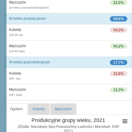
Mężczyźni
22,5%
(w wieku przedprodukcyjnym)
W wieku produkcyjnym
59,6%
Kobiety
54,3%
(18-59 lat)
Mężczyźni
65,2%
(18-64 lata)
W wieku poprodukcyjnym
17,7%
Kobiety
22,8%
(59+ lat)
Mężczyźni
12,3%
(64+ lata)
Ogółem
Kobiety
Mężczyźni
Produkcyjne grupy wieku, 2021
(Źródło: Narodowy Spis Powszechny Ludności i Mieszkań, NSP
2021)