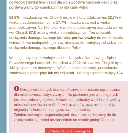
do
współczynnika feminizacji dla województwa małopolskiego oraz
porównywalny do
współczynnika dla całej Polski.
59,6%
mieszkańców wsi Chojnik jest w wieku produkcyjnym,
22,7%
w
wieku przedprodukcyjnym, a
17,7%
mieszkańców jest w wieku
poprodukcyjnym. Na 100 osób w wieku produkcyjnym przypada we we
wsi Chojnik
67,8
osób w wieku nieprodukcyjnym. Ten wskaźnik
obciążenia demograficznego jest więc
porównywalny do
wkażnika dla
województwa małopolskiego oraz
nieznacznie mniejszy od
wskażnika
obciążenia demograficznego dla całej Polski.
Według danych archiwalnych pochodzących z Narodowego Spisu
Powszechnego Ludności i Mieszkań w
2002
roku we wsi Chojnik było
340
gospodarstw domowych. Wśród nich dominowały gospodarstwa
zamieszkałe przez
pięc lub więcej osób
- takich gospodarstw były
124
.
Dostępność danych demograficznych jest mocno ograniczona
dla miejscowości statystycznych. Na poziomie gminy dostępnych
jest znacznie więcej wskaźników m.in. aktualny wiek i stan cywilny
mieszkańców, liczba małżeństw i rozwodów, przyrost naturalny,
migracja ludności oraz prognozowana populacja.
Zainteresowanych wspomnianymi obszarami zachęcamy do do
zapoznania się z nimi bezpośrednio na stronie gminy Gromnik.
Gmina Gromnik - demogafia