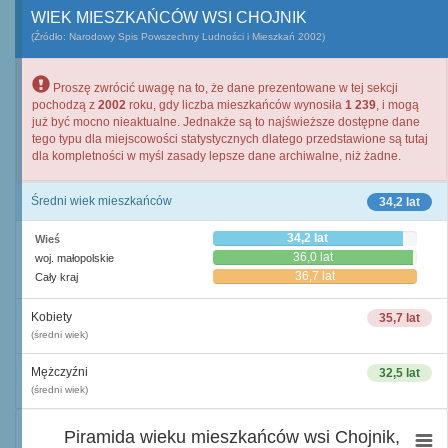
WIEK MIESZKAŃCÓW WSI CHOJNIK
(Źródło: Narodowy Spis Powszechny Ludności i Mieszkań 2002)
Proszę zwrócić uwagę na to, że dane prezentowane w tej sekcji
pochodzą z
2002
roku, gdy liczba mieszkańców wynosiła
1 239
, i mogą
już być mocno nieaktualne. Jednakże są to najświeższe dostępne dane
tego typu dla miejscowości statystycznych dlatego przedstawione są tutaj
dla kompletności w myśl zasady lepsze dane archiwalne, niż żadne.
Średni wiek mieszkańców
34,2 lat
34,2 lat
Wieś
36,0 lat
woj. małopolskie
36,7 lat
Cały kraj
Kobiety
35,7 lat
(średni wiek)
Mężczyźni
32,5 lat
(średni wiek)
Piramida wieku mieszkańców wsi Chojnik,