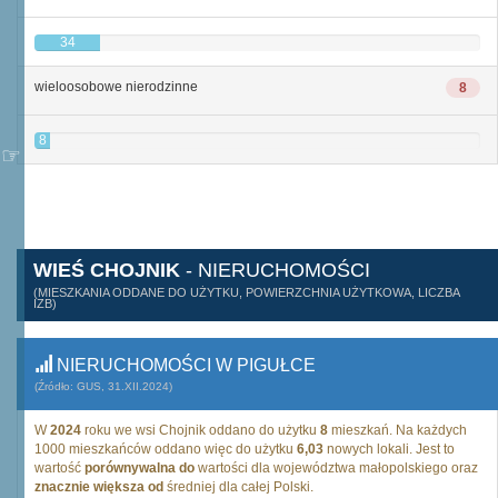
34
wieloosobowe nierodzinne
8
8
WIEŚ CHOJNIK
- NIERUCHOMOŚCI
(MIESZKANIA ODDANE DO UŻYTKU, POWIERZCHNIA UŻYTKOWA, LICZBA
IZB)
NIERUCHOMOŚCI W PIGUŁCE
(Źródło: GUS, 31.XII.2024)
W
2024
roku we wsi Chojnik oddano do użytku
8
mieszkań. Na każdych
1000 mieszkańców oddano więc do użytku
6,03
nowych lokali. Jest to
wartość
porównywalna do
wartości dla województwa małopolskiego oraz
znacznie większa od
średniej dla całej Polski.