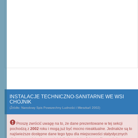
INSTALACJE TECHNICZNO-SANITARNE WE WSI
CHOJNIK
(Źródło: Narodowy Spis Powszechny Ludności i Mieszkań 2002)
Proszę zwrócić uwagę na to, że dane prezentowane w tej sekcji
pochodzą z
2002
roku i mogą już być mocno nieaktualne. Jednakże są to
najświeższe dostępne dane tego typu dla miejscowości statystycznych