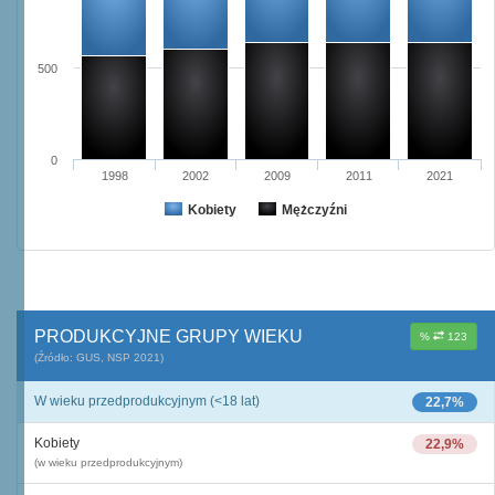
500
0
1998
2002
2009
2011
2021
Kobiety
Mężczyźni
PRODUKCYJNE GRUPY WIEKU
%
123
(Źródło: GUS, NSP 2021)
W wieku przedprodukcyjnym (<18 lat)
22,7%
Kobiety
22,9%
(w wieku przedprodukcyjnym)