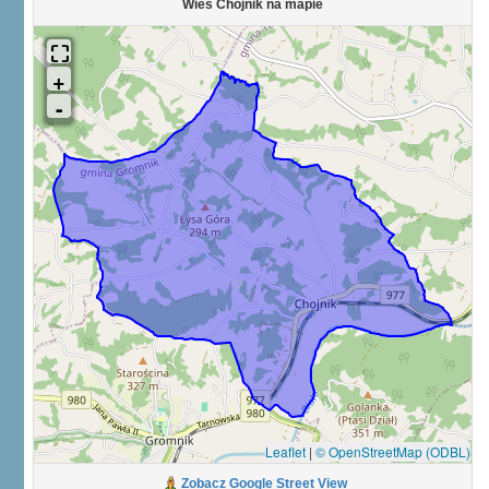
Wieś Chojnik na mapie
Leaflet
|
© OpenStreetMap (ODBL)
Zobacz Google Street View