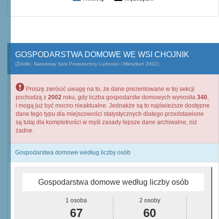
GOSPODARSTWA DOMOWE WE WSI CHOJNIK
(Źródło: Narodowy Spis Powszechny Ludności i Mieszkań 2002)
Proszę zwrócić uwagę na to, że dane prezentowane w tej sekcji
pochodzą z
2002
roku, gdy liczba gospodarstw domowych wynosiła
340
,
i mogą już być mocno nieaktualne. Jednakże są to najświeższe dostępne
dane tego typu dla miejscowości statystycznych dlatego przedstawione
są tutaj dla kompletności w myśl zasady lepsze dane archiwalne, niż
żadne.
Gospodarstwa domowe według liczby osób
Gospodarstwa domowe według liczby osób
1 osoba
2 osoby
67
60