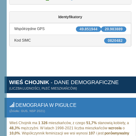
Identyfikatory
Współrzędne GPS
49.851944
20.983889
Kod SIMC
0820482
WIEŚ CHOJNIK
- DANE DEMOGRAFICZNE
(LICZBA LUDNOŚCI, PŁEĆ MIESZKAŃCÓW)
DEMOGRAFIA W PIGUŁCE
(Źródło: GUS, NSP 2021)
Wieś Chojnik ma
1 326
mieszkańców, z czego
51,7%
stanowią kobiety, a
48,3%
mężczyźni. W latach 1998-2021 liczba mieszkańców
wzrosła
o
10,0%
. Współczynnik feminizacji we wsi wynosi
107
i jest
porównywalny