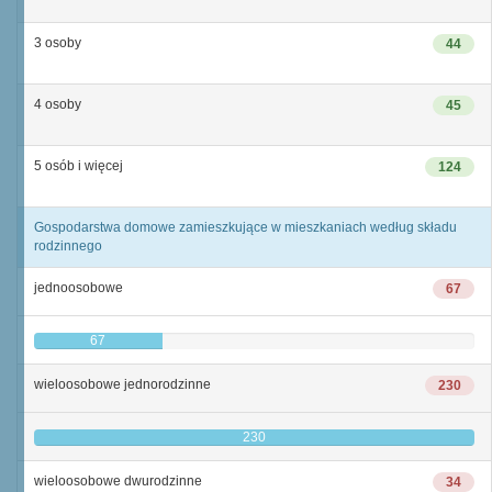
3 osoby
44
4 osoby
45
5 osób i więcej
124
Gospodarstwa domowe zamieszkujące w mieszkaniach według składu
rodzinnego
jednoosobowe
67
67
wieloosobowe jednorodzinne
230
230
wieloosobowe dwurodzinne
34