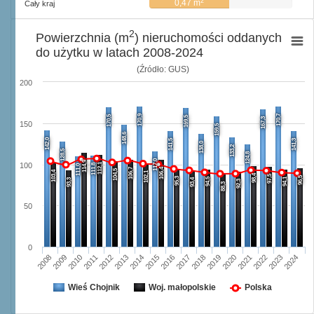
2
0,47 m
Cały kraj
2
Powierzchnia (m
) nieruchomości oddanych
do użytku w latach 2008-2024
(Źródło: GUS)
200
170,9
170,7
170,5
169,5
167,3
150
159,5
148,6
142,0
141,5
141,3
138,0
133,2
128,5
124,8
117,0
114,9
112,1
100
111,8
111,0
106,7
106,4
104,5
103,4
102,1
98,4
97,5
96,5
95,3
94,5
94,1
93,3
93,4
92,3
88,3
50
0
2008
2009
2010
2011
2012
2013
2014
2015
2016
2017
2018
2019
2020
2021
2022
2023
2024
Wieś Chojnik
Woj. małopolskie
Polska