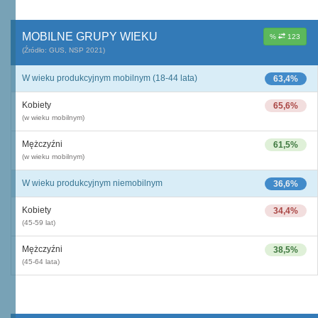
MOBILNE GRUPY WIEKU
%
123
(Źródło: GUS, NSP 2021)
W wieku produkcyjnym mobilnym (18-44 lata)
63,4%
Kobiety
65,6%
(w wieku mobilnym)
Mężczyźni
61,5%
(w wieku mobilnym)
W wieku produkcyjnym niemobilnym
36,6%
Kobiety
34,4%
(45-59 lat)
Mężczyźni
38,5%
(45-64 lata)