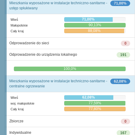
Mieszkania wyposażone w instalacje techniczno-sanitarne -
71,00%
ustęp spłukiwany
71,00%
Wieś
90,13%
Małopolskie
88,08%
Cały kraj
Odprowadzenie do sieci
0
Odprowadzenie do urządzenia lokalnego
191
0,0%
100,0%
Mieszkania wyposażone w instalacje techniczno-sanitarne -
62,08%
centralne ogrzewanie
62,08%
Wieś
77,59%
woj. małopolskie
77,80%
Cały kraj
Zbiorcze
0
Indywidualne
167