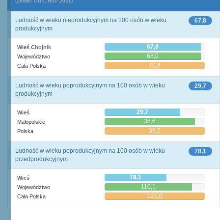
(Źródło: GUS, NSP 2021)
Ludność w wieku nieprodukcyjnym na 100 osób w wieku
67,8
produkcyjnym
67,8
Wieś Chojnik
68,0
Województwo
70,8
Cała Polska
Ludność w wieku poprodukcyjnym na 100 osób w wieku
29,7
produkcyjnym
29,7
Wieś
35,6
Małopolskie
39,5
Polska
Ludność w wieku poprodukcyjnym na 100 osób w wieku
78,1
przedprodukcyjnym
78,1
Wieś
110,1
Województwo
126,0
Cała Polska