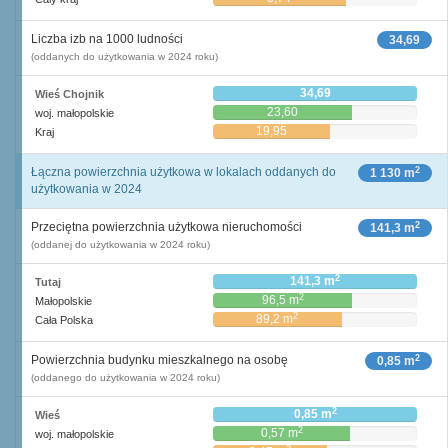
Liczba izb na 1000 ludności
34,69
(oddanych do użytkowania w 2024 roku)
34,69
Wieś Chojnik
23,60
woj. małopolskie
19,95
Kraj
2
Łączna powierzchnia użytkowa w lokalach oddanych do
1 130 m
użytkowania w 2024
2
Przeciętna powierzchnia użytkowa nieruchomości
141,3 m
(oddanej do użytkowania w 2024 roku)
2
141,3 m
Tutaj
2
96,5 m
Małopolskie
2
89,2 m
Cała Polska
2
Powierzchnia budynku mieszkalnego na osobę
0,85 m
(oddanego do użytkowania w 2024 roku)
2
0,85 m
Wieś
2
0,57 m
woj. małopolskie