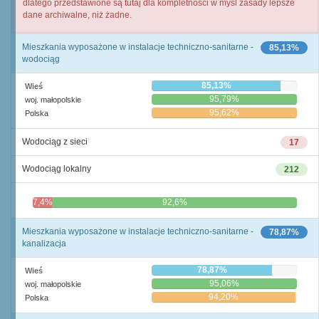
dlatego przedstawione są tutaj dla kompletności w myśl zasady lepsze
dane archiwalne, niż żadne.
Mieszkania wyposażone w instalacje techniczno-sanitarne -
85,13%
wodociąg
85,13%
Wieś
95,79%
woj. małopolskie
95,62%
Polska
Wodociąg z sieci
17
Wodociąg lokalny
212
7,4%
92,6%
Mieszkania wyposażone w instalacje techniczno-sanitarne -
78,87%
kanalizacja
78,87%
Wieś
95,06%
woj. małopolskie
94,20%
Polska