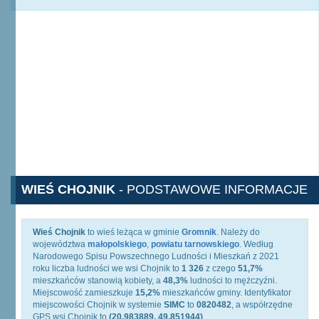
WIEŚ CHOJNIK
- PODSTAWOWE INFORMACJE
Wieś Chojnik
to wieś leżąca w gminie
Gromnik
. Należy do
województwa
małopolskiego
,
powiatu tarnowskiego
. Według
Narodowego Spisu Powszechnego Ludności i Mieszkań z 2021
roku liczba ludności we wsi Chojnik to
1 326
z czego
51,7%
mieszkańców stanowią kobiety, a
48,3%
ludności to mężczyźni.
Miejscowość zamieszkuje
15,2%
mieszkańców gminy. Identyfikator
miejscowości Chojnik w systemie
SIMC
to
0820482
, a współrzędne
GPS wsi Chojnik to
(20.983889, 49.851944)
.