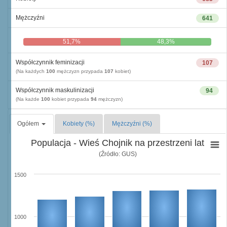
Mężczyźni
641
51,7%
48,3%
Współczynnik feminizacji
107
(Na każdych
100
mężczyzn przypada
107
kobiet)
Współczynnik maskulinizacji
94
(Na każde
100
kobiet przypada
94
mężczyzn)
Ogółem
Kobiety (%)
Mężczyźni (%)
Populacja - Wieś Chojnik na przestrzeni lat
(Źródło: GUS)
1500
1000