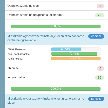
Odprowadzenie do sieci
0
Odprowadzenie do urządzenia lokalnego
76
0,0%
100,0%
Mieszkania wyposażone w instalacje techniczno-sanitarne -
46,51%
centralne ogrzewanie
46,51%
Wieś Bukowa
72,79%
woj. podkarpackie
77,80%
Cała Polska
Zbiorcze
0
Indywidualne
60
0,0%
100,0%
Mieszkania wyposażone w instalacje techniczno-sanitarne -
53,49%
piece