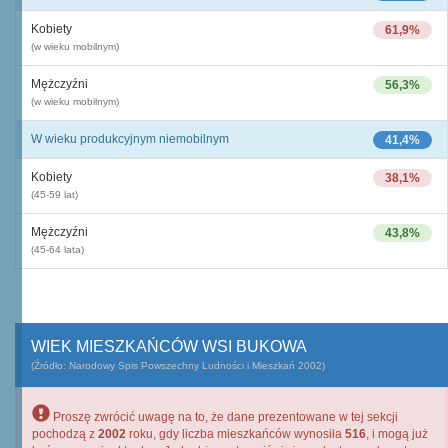
Kobiety
61,9%
(w wieku mobilnym)
Mężczyźni
56,3%
(w wieku mobilnym)
W wieku produkcyjnym niemobilnym
41,4%
Kobiety
38,1%
(45-59 lat)
Mężczyźni
43,8%
(45-64 lata)
WIEK MIESZKAŃCÓW WSI BUKOWA
(Źródło: Narodowy Spis Powszechny Ludności i Mieszkań 2002)
Proszę zwrócić uwagę na to, że dane prezentowane w tej sekcji
pochodzą z
2002
roku, gdy liczba mieszkańców wynosiła
516
, i mogą już