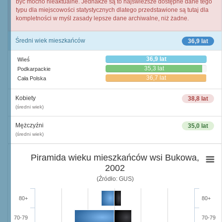
być mocno nieaktualne. Jednakże są to najświeższe dostępne dane tego
typu dla miejscowości statystycznych dlatego przedstawione są tutaj dla
kompletności w myśl zasady lepsze dane archiwalne, niż żadne.
Średni wiek mieszkańców
36,9 lat
36,9 lat
Wieś
35,3 lat
Podkarpackie
36,7 lat
Cała Polska
Kobiety
38,8 lat
(średni wiek)
Mężczyźni
35,0 lat
(średni wiek)
Piramida wieku mieszkańców wsi Bukowa,
2002
(Źródło: GUS)
80+
80+
70-79
70-79