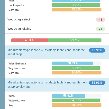
92,25%
Wieś
93,09%
Podkarpackie
95,62%
Cały kraj
Wodociąg z sieci
48
Wodociąg lokalny
71
40,3%
59,7%
Mieszkania wyposażone w instalacje techniczno-sanitarne -
78,33%
kanalizacja
78,33%
Wieś Bukowa
90,97%
Województwo
94,20%
Cały kraj
Mieszkania wyposażone w instalacje techniczno-sanitarne -
58,91%
ustęp spłukiwany
58,91%
Wieś
84,85%
Województwo
88,08%
Kraj