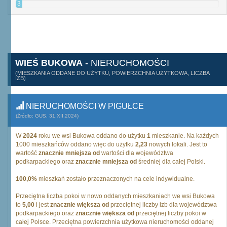
3
WIEŚ BUKOWA
- NIERUCHOMOŚCI
(MIESZKANIA ODDANE DO UŻYTKU, POWIERZCHNIA UŻYTKOWA, LICZBA
IZB)
NIERUCHOMOŚCI W PIGUŁCE
(Źródło: GUS, 31.XII.2024)
W
2024
roku we wsi Bukowa oddano do użytku
1
mieszkanie. Na każdych
1000 mieszkańców oddano więc do użytku
2,23
nowych lokali. Jest to
wartość
znacznie mniejsza od
wartości dla województwa
podkarpackiego oraz
znacznie mniejsza od
średniej dla całej Polski.
100,0%
mieszkań zostało przeznaczonych na cele indywidualne.
Przeciętna liczba pokoi w nowo oddanych mieszkaniach we wsi Bukowa
to
5,00
i jest
znacznie większa od
przeciętnej liczby izb dla województwa
podkarpackiego oraz
znacznie większa od
przeciętnej liczby pokoi w
całej Polsce. Przeciętna powierzchnia użytkowa nieruchomości oddanej