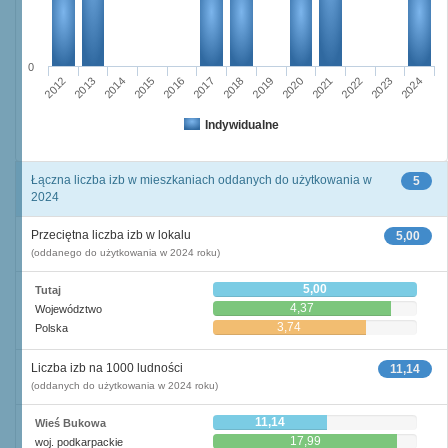
0
2015
2012
2022
2019
2013
2016
2023
2020
2017
2014
2024
2018
2021
Indywidualne
Łączna liczba izb w mieszkaniach oddanych do użytkowania w
5
2024
Przeciętna liczba izb w lokalu
5,00
(oddanego do użytkowania w 2024 roku)
5,00
Tutaj
4,37
Województwo
3,74
Polska
Liczba izb na 1000 ludności
11,14
(oddanych do użytkowania w 2024 roku)
11,14
Wieś Bukowa
17,99
woj. podkarpackie