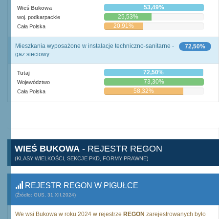
53,49%
Wieś Bukowa
25,53%
woj. podkarpackie
20,91%
Cała Polska
Mieszkania wyposażone w instalacje techniczno-sanitarne -
72,50%
gaz sieciowy
72,50%
Tutaj
73,30%
Województwo
58,32%
Cała Polska
WIEŚ BUKOWA
- REJESTR REGON
(KLASY WIELKOŚCI, SEKCJE PKD, FORMY PRAWNE)
REJESTR REGON W PIGUŁCE
(Źródło: GUS, 31.XII.2024)
We wsi Bukowa w roku 2024 w rejestrze
REGON
zarejestrowanych było