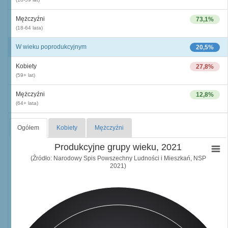
Mężczyźni
73,1%
(18-64 lata)
W wieku poprodukcyjnym
20,5%
Kobiety
27,8%
(59+ lat)
Mężczyźni
12,8%
(64+ lata)
Ogółem
Kobiety
Mężczyźni
Produkcyjne grupy wieku, 2021
(Źródło: Narodowy Spis Powszechny Ludności i Mieszkań, NSP
2021)