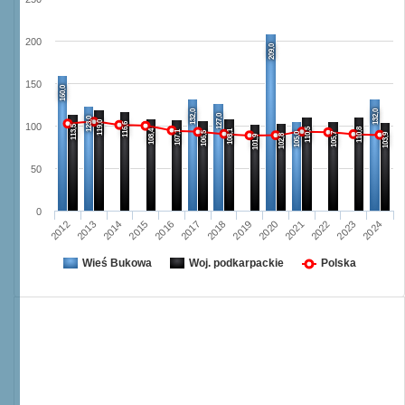
200
209,0
150
160,0
132,0
132,0
127,0
123,0
119,0
116,6
100
113,5
110,5
110,8
108,4
108,1
107,1
106,5
105,0
105,7
103,9
102,8
101,9
50
0
2014
2023
2019
2015
2020
2024
2016
2012
2021
2017
2013
2018
2022
Wieś Bukowa
Woj. podkarpackie
Polska