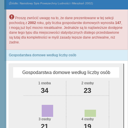
(Źródło: Narodowy Spis Powszechny Ludności i Mieszkań 2002)
Proszę zwrócić uwagę na to, że dane prezentowane w tej sekcji
pochodzą z
2002
roku, gdy liczba gospodarstw domowych wynosiła
147
,
i mogą już być mocno nieaktualne. Jednakże są to najświeższe dostępne
dane tego typu dla miejscowości statystycznych dlatego przedstawione
są tutaj dla kompletności w myśl zasady lepsze dane archiwalne, niż
żadne.
Gospodarstwa domowe według liczby osób
Gospodarstwa domowe według liczby osób
1 osoba
2 osoby
34
23
3 osoby
4 osoby
21
19