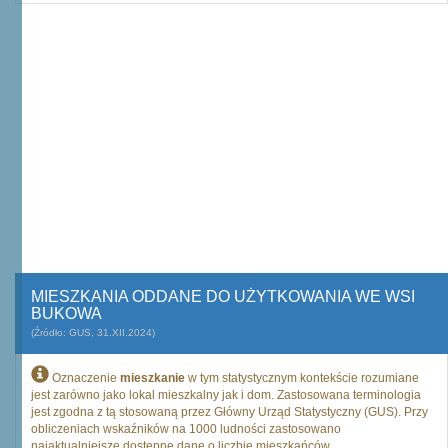
MIESZKANIA ODDANE DO UŻYTKOWANIA WE WSI
BUKOWA
(Źródło: GUS, 31.XII.2024)
Oznaczenie
mieszkanie
w tym statystycznym kontekście rozumiane
jest zarówno jako lokal mieszkalny jak i dom. Zastosowana terminologia
jest zgodna z tą stosowaną przez Główny Urząd Statystyczny (GUS). Przy
obliczeniach wskaźników na 1000 ludności zastosowano
najaktualniejsze dostępne dane o liczbie mieszkańców.