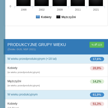
0
1998
2002
2009
2011
2021
Kobiety
Mężczyźni
PRODUKCYJNE GRUPY WIEKU
%
123
(Źródło: GUS, NSP 2021)
W wieku przedprodukcyjnym (<18 lat)
17,6%
Kobiety
20,9%
(w wieku przedprodukcyjnym)
Mężczyźni
14,2%
(w wieku przedprodukcyjnym)
W wieku produkcyjnym
61,9%
Kobiety
51,3%
(18-59 lat)