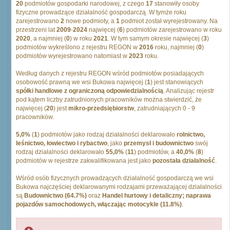
20
podmiotów gospodarki narodowej, z czego
17
stanowiły osoby
fizyczne prowadzące działalność gospodarczą. W tymże roku
zarejestrowano
2
nowe podmioty, a
1
podmiot został wyrejestrowany. Na
przestrzeni lat
2009
-
2024
najwięcej (
6
) podmiotów zarejestrowano w roku
2020
, a najmniej (
0
) w roku
2021
. W tym samym okresie najwięcej (
3
)
podmiotów wykreślono z rejestru REGON w
2016
roku, najmniej (
0
)
podmiotów wyrejestrowano natomiast w
2023
roku.
Według danych z rejestru REGON wśród podmiotów posiadających
osobowość prawną we wsi Bukowa najwięcej (
1
) jest stanowiących
spółki handlowe z ograniczoną odpowiedzialnością
. Analizując rejestr
pod kątem liczby zatrudnionych pracowników można stwierdzić, że
najwięcej (
20
) jest
mikro-przedsiębiorstw
, zatrudniających 0 - 9
pracowników.
5,0%
(
1
) podmiotów jako rodzaj działalności deklarowało
rolnictwo,
leśnictwo, łowiectwo i rybactwo
, jako
przemysł i budownictwo
swój
rodzaj działalności deklarowało
55,0%
(
11
) podmiotów, a
40,0%
(
8
)
podmiotów w rejestrze zakwalifikowana jest jako
pozostała działalność
.
Wśród osób fizycznych prowadzących działalność gospodarczą we wsi
Bukowa najczęściej deklarowanymi rodzajami przeważającej działalności
są
Budownictwo (64.7%)
oraz
Handel hurtowy i detaliczny; naprawa
pojazdów samochodowych, włączając motocykle (11.8%)
.