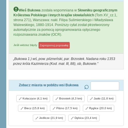
Wieś Bukowa
została wspomniana w
Słowniku geograficznym
Królestwa Polskiego i innych krajów słowiańskich
(Tom XV_cz.1,
strona 271), Warszawa: nakł. Filipa Sulimierskiego i Władysława
Walewskiego, 1880-1914. Poniższy cytat został ptrzetworzony
automatycznie za pomocą oprogramowania optycznego
rozpoznawania znaków (OCR).
Jeśli widzisz błędy
Zaproponuj poprawkę
Bukowa 1.) wś, pow. pilzneński, par. Brzostek. Nadana roku 1353
przez króla Kazimierza (Kod. mał. III, 88), ob, Bukowie.
Zobacz miasta w pobliżu wsi Bukowa
Kołaczyce (4,1 km)
Brzostek (4,3 km)
Jasło (11,6 km)
Biecz (15,8 km)
Pilzno (17,5 km)
Ryglice (20,0 km)
Jedlicze (21,9 km)
Dębica (23,4 km)