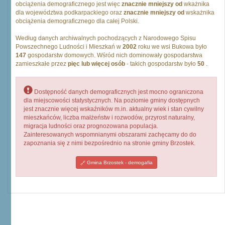
obciążenia demograficznego jest więc
znacznie mniejszy od
wkażnika
dla województwa podkarpackiego oraz
znacznie mniejszy od
wskażnika
obciążenia demograficznego dla całej Polski.
Według danych archiwalnych pochodzących z Narodowego Spisu
Powszechnego Ludności i Mieszkań w
2002
roku we wsi Bukowa było
147
gospodarstw domowych. Wśród nich dominowały gospodarstwa
zamieszkałe przez
pięc lub więcej osób
- takich gospodarstw było
50
.
Dostępność danych demograficznych jest mocno ograniczona
dla miejscowości statystycznych. Na poziomie gminy dostępnych
jest znacznie więcej wskaźników m.in. aktualny wiek i stan cywilny
mieszkańców, liczba małżeństw i rozwodów, przyrost naturalny,
migracja ludności oraz prognozowana populacja.
Zainteresowanych wspomnianymi obszarami zachęcamy do do
zapoznania się z nimi bezpośrednio na stronie gminy Brzostek.
Gmina Brzostek - demogafia