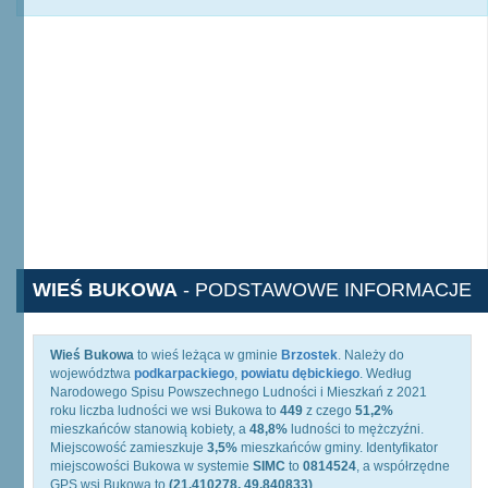
WIEŚ BUKOWA
- PODSTAWOWE INFORMACJE
Wieś Bukowa
to wieś leżąca w gminie
Brzostek
. Należy do
województwa
podkarpackiego
,
powiatu dębickiego
. Według
Narodowego Spisu Powszechnego Ludności i Mieszkań z 2021
roku liczba ludności we wsi Bukowa to
449
z czego
51,2%
mieszkańców stanowią kobiety, a
48,8%
ludności to mężczyźni.
Miejscowość zamieszkuje
3,5%
mieszkańców gminy. Identyfikator
miejscowości Bukowa w systemie
SIMC
to
0814524
, a współrzędne
GPS wsi Bukowa to
(21.410278, 49.840833)
.