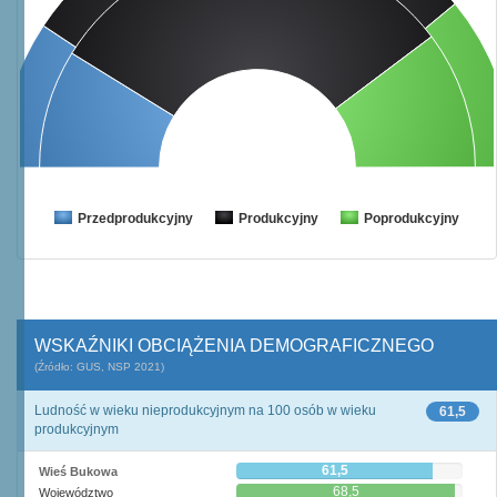
Przedprodukcyjny
Produkcyjny
Poprodukcyjny
WSKAŹNIKI OBCIĄŻENIA DEMOGRAFICZNEGO
(Źródło: GUS, NSP 2021)
Ludność w wieku nieprodukcyjnym na 100 osób w wieku
61,5
produkcyjnym
61,5
Wieś Bukowa
68,5
Województwo