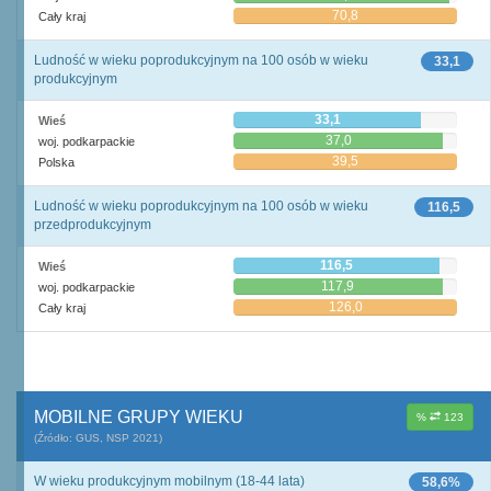
70,8
Cały kraj
Ludność w wieku poprodukcyjnym na 100 osób w wieku
33,1
produkcyjnym
33,1
Wieś
37,0
woj. podkarpackie
39,5
Polska
Ludność w wieku poprodukcyjnym na 100 osób w wieku
116,5
przedprodukcyjnym
116,5
Wieś
117,9
woj. podkarpackie
126,0
Cały kraj
MOBILNE GRUPY WIEKU
%
123
(Źródło: GUS, NSP 2021)
W wieku produkcyjnym mobilnym (18-44 lata)
58,6%