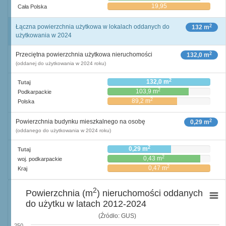
19,95
Cała Polska
2
Łączna powierzchnia użytkowa w lokalach oddanych do
132 m
użytkowania w 2024
2
Przeciętna powierzchnia użytkowa nieruchomości
132,0 m
(oddanej do użytkowania w 2024 roku)
2
132,0 m
Tutaj
2
103,9 m
Podkarpackie
2
89,2 m
Polska
2
Powierzchnia budynku mieszkalnego na osobę
0,29 m
(oddanego do użytkowania w 2024 roku)
2
0,29 m
Tutaj
2
0,43 m
woj. podkarpackie
2
0,47 m
Kraj
2
Powierzchnia (m
) nieruchomości oddanych
do użytku w latach 2012-2024
(Źródło: GUS)
250