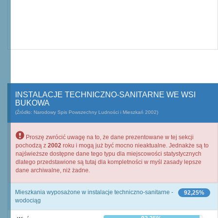
INSTALACJE TECHNICZNO-SANITARNE WE WSI
BUKOWA
(Źródło: Narodowy Spis Powszechny Ludności i Mieszkań 2002)
Proszę zwrócić uwagę na to, że dane prezentowane w tej sekcji
pochodzą z
2002
roku i mogą już być mocno nieaktualne. Jednakże są to
najświeższe dostępne dane tego typu dla miejscowości statystycznych
dlatego przedstawione są tutaj dla kompletności w myśl zasady lepsze
dane archiwalne, niż żadne.
Mieszkania wyposażone w instalacje techniczno-sanitarne -
92,25%
wodociąg