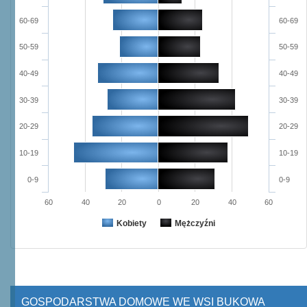
60-69
60-69
50-59
50-59
40-49
40-49
30-39
30-39
20-29
20-29
10-19
10-19
0-9
0-9
60
40
20
0
20
40
60
Kobiety
Mężczyźni
GOSPODARSTWA DOMOWE WE WSI BUKOWA