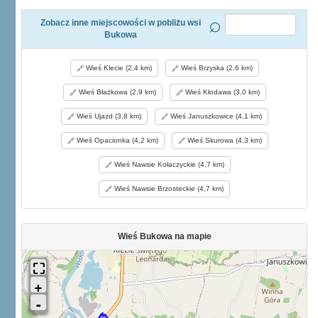
Zobacz inne miejscowości w pobliżu wsi
Bukowa
Wieś Klecie (2,4 km)
Wieś Brzyska (2,6 km)
Wieś Błażkowa (2,9 km)
Wieś Kłodawa (3,0 km)
Wieś Ujazd (3,8 km)
Wieś Januszkowice (4,1 km)
Wieś Opacionka (4,2 km)
Wieś Skurowa (4,3 km)
Wieś Nawsie Kołaczyckie (4,7 km)
Wieś Nawsie Brzosteckie (4,7 km)
Wieś Bukowa na mapie