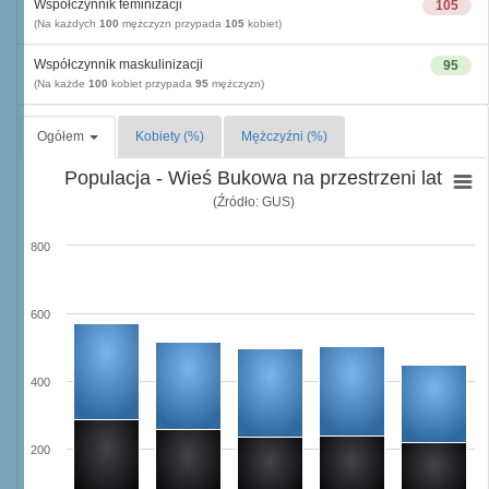
Współczynnik feminizacji
105
(Na każdych
100
mężczyzn przypada
105
kobiet)
Współczynnik maskulinizacji
95
(Na każde
100
kobiet przypada
95
mężczyzn)
Ogółem
Kobiety (%)
Mężczyźni (%)
Populacja - Wieś Bukowa na przestrzeni lat
(Źródło: GUS)
800
600
400
200