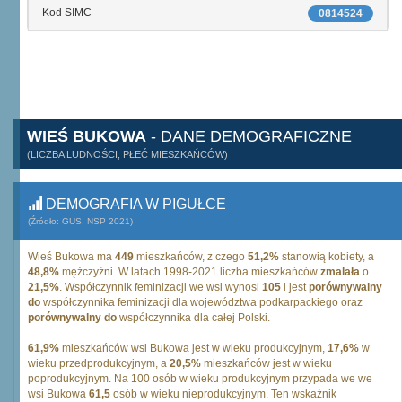
Kod SIMC
0814524
WIEŚ BUKOWA
- DANE DEMOGRAFICZNE
(LICZBA LUDNOŚCI, PŁEĆ MIESZKAŃCÓW)
DEMOGRAFIA W PIGUŁCE
(Źródło: GUS, NSP 2021)
Wieś Bukowa ma
449
mieszkańców, z czego
51,2%
stanowią kobiety, a
48,8%
mężczyźni. W latach 1998-2021 liczba mieszkańców
zmalała
o
21,5%
. Współczynnik feminizacji we wsi wynosi
105
i jest
porównywalny
do
współczynnika feminizacji dla województwa podkarpackiego oraz
porównywalny do
współczynnika dla całej Polski.
61,9%
mieszkańców wsi Bukowa jest w wieku produkcyjnym,
17,6%
w
wieku przedprodukcyjnym, a
20,5%
mieszkańców jest w wieku
poprodukcyjnym. Na 100 osób w wieku produkcyjnym przypada we we
wsi Bukowa
61,5
osób w wieku nieprodukcyjnym. Ten wskaźnik