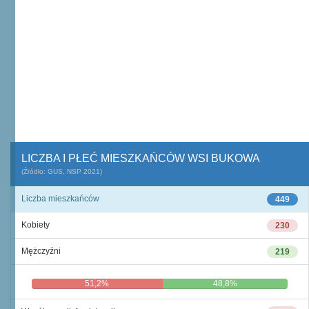
LICZBA I PŁEĆ MIESZKAŃCÓW WSI BUKOWA
(Źródło: GUS, NSP 2021)
Liczba mieszkańców
449
Kobiety
230
Mężczyźni
219
51,2%
48,8%