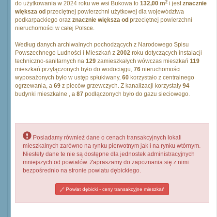
2
do użytkowania w 2024 roku we wsi Bukowa to
132,00 m
i jest
znacznie
większa od
przeciętnej powierzchni użytkowej dla województwa
podkarpackiego oraz
znacznie większa od
przeciętnej powierzchni
nieruchomości w całej Polsce.
Według danych archiwalnych pochodzących z Narodowego Spisu
Powszechnego Ludności i Mieszkań z
2002
roku dotyczących instalacji
techniczno-sanitarnych na
129
zamieszkałych wówczas mieszkań
119
mieszkań przyłączonych było do wodociągu,
76
nieruchomości
wyposażonych było w ustęp spłukiwany,
60
korzystało z centralnego
ogrzewania, a
69
z pieców grzewczych. Z kanalizacji korzystały
94
budynki mieszkalne , a
87
podłączonych było do gazu sieciowego.
Posiadamy również dane o cenach transakcyjnych lokali
mieszkalnych zarówno na rynku pierwotnym jak i na rynku wtórnym.
Niestety dane te nie są dostępne dla jednostek administracyjnych
mniejszych od powiatów. Zapraszamy do zapoznania się z nimi
bezpośrednio na stronie powiatu dębickiego.
Powiat dębicki - ceny transakcyjne mieszkań