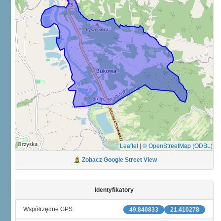
Leaflet
|
© OpenStreetMap (ODBL)
Zobacz Google Street View
Identyfikatory
Współrzędne GPS
49.840833
21.410278