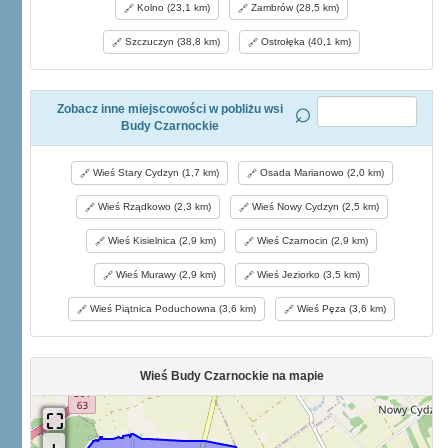
Kolno (23,1 km)
Zambrów (28,5 km)
Szczuczyn (38,8 km)
Ostrołęka (40,1 km)
Zobacz inne miejscowości w pobliżu wsi
Budy Czarnockie
Wieś Stary Cydzyn (1,7 km)
Osada Marianowo (2,0 km)
Wieś Rządkowo (2,3 km)
Wieś Nowy Cydzyn (2,5 km)
Wieś Kisielnica (2,9 km)
Wieś Czarnocin (2,9 km)
Wieś Murawy (2,9 km)
Wieś Jeziorko (3,5 km)
Wieś Piątnica Poduchowna (3,6 km)
Wieś Pęza (3,6 km)
Wieś Budy Czarnockie na mapie