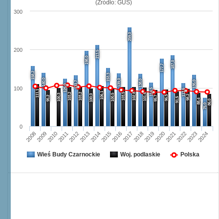
(Źródło: GUS)
300
259,0
200
213,5
198,0
187,0
177,7
158,2
153,3
140,0
139,0
138,0
135,0
133,7
125,0
100
114,5
113,6
111,1
106,1
103,2
103,2
103,5
102,8
101,6
100,3
100,5
100,0
98,2
96,5
95,2
95,7
91,5
88,4
86,0
75,0
0
2008
2009
2010
2011
2012
2013
2014
2015
2016
2017
2018
2019
2020
2021
2022
2023
2024
Wieś Budy Czarnockie
Woj. podlaskie
Polska