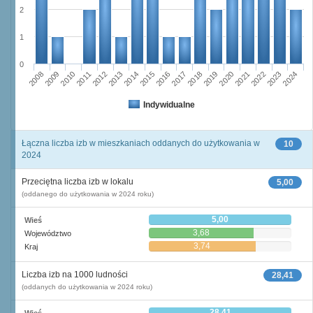
2
1
0
2011
2017
2012
2023
2018
2013
2024
2019
2008
2014
2020
2009
2015
2021
2010
2016
2022
Indywidualne
Łączna liczba izb w mieszkaniach oddanych do użytkowania w
10
2024
Przeciętna liczba izb w lokalu
5,00
(oddanego do użytkowania w 2024 roku)
5,00
Wieś
3,68
Województwo
3,74
Kraj
Liczba izb na 1000 ludności
28,41
(oddanych do użytkowania w 2024 roku)
28,41