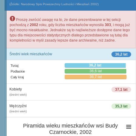
(Źródło: Narodowy Spis Powszechny Ludności i Mieszkań 2002)
Proszę zwrócić uwagę na to, że dane prezentowane w tej sekcji
pochodzą z
2002
roku, gdy liczba mieszkańców wynosiła
303
, i mogą już
być mocno nieaktualne. Jednakże są to najświeższe dostępne dane tego
typu dla miejscowości statystycznych dlatego przedstawione są tutaj dla
kompletności w myśl zasady lepsze dane archiwalne, niż żadne.
Średni wiek mieszkańców
36,2 lat
36,2 lat
Tutaj
36,6 lat
Podlaskie
36,7 lat
Cały kraj
Kobiety
37,1 lat
(średni wiek)
Mężczyźni
35,3 lat
(średni wiek)
Piramida wieku mieszkańców wsi Budy
Czarnockie, 2002