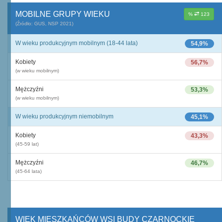
MOBILNE GRUPY WIEKU
%
123
(Źródło: GUS, NSP 2021)
W wieku produkcyjnym mobilnym (18-44 lata)
54,9%
Kobiety
56,7%
(w wieku mobilnym)
Mężczyźni
53,3%
(w wieku mobilnym)
W wieku produkcyjnym niemobilnym
45,1%
Kobiety
43,3%
(45-59 lat)
Mężczyźni
46,7%
(45-64 lata)
WIEK MIESZKAŃCÓW WSI BUDY CZARNOCKIE