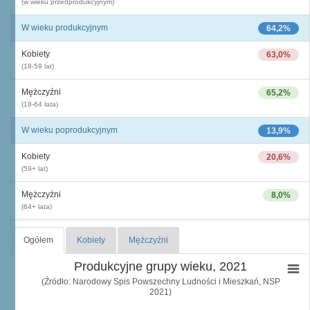
(w wieku przedprodukcyjnym)
W wieku produkcyjnym
64,2%
Kobiety
63,0%
(18-59 lat)
Mężczyźni
65,2%
(18-64 lata)
W wieku poprodukcyjnym
13,9%
Kobiety
20,6%
(59+ lat)
Mężczyźni
8,0%
(64+ lata)
Ogółem
Kobiety
Mężczyźni
Produkcyjne grupy wieku, 2021
(Źródło: Narodowy Spis Powszechny Ludności i Mieszkań, NSP
2021)