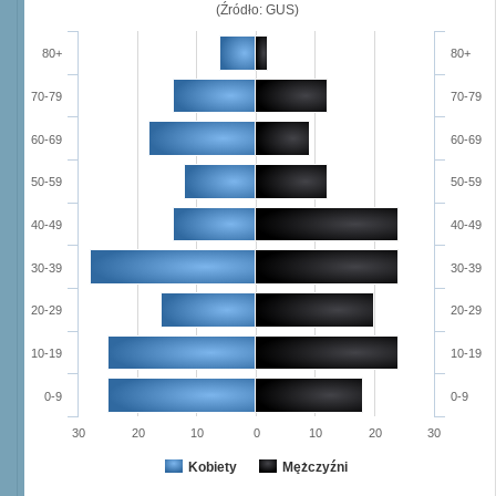
(Źródło: GUS)
80+
80+
70-79
70-79
60-69
60-69
50-59
50-59
40-49
40-49
30-39
30-39
20-29
20-29
10-19
10-19
0-9
0-9
30
20
10
0
10
20
30
Kobiety
Mężczyźni