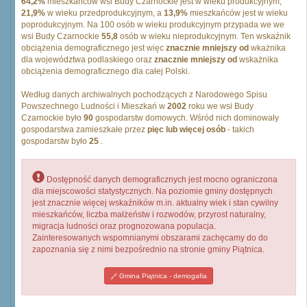
64,2%
mieszkańców wsi Budy Czarnockie jest w wieku produkcyjnym,
21,9%
w wieku przedprodukcyjnym, a
13,9%
mieszkańców jest w wieku
poprodukcyjnym. Na 100 osób w wieku produkcyjnym przypada we we
wsi Budy Czarnockie
55,8
osób w wieku nieprodukcyjnym. Ten wskaźnik
obciążenia demograficznego jest więc
znacznie mniejszy od
wkażnika
dla województwa podlaskiego oraz
znacznie mniejszy od
wskażnika
obciążenia demograficznego dla całej Polski.
Według danych archiwalnych pochodzących z Narodowego Spisu
Powszechnego Ludności i Mieszkań w
2002
roku we wsi Budy
Czarnockie było
90
gospodarstw domowych. Wśród nich dominowały
gospodarstwa zamieszkałe przez
pięc lub więcej osób
- takich
gospodarstw było
25
.
Dostępność danych demograficznych jest mocno ograniczona
dla miejscowości statystycznych. Na poziomie gminy dostępnych
jest znacznie więcej wskaźników m.in. aktualny wiek i stan cywilny
mieszkańców, liczba małżeństw i rozwodów, przyrost naturalny,
migracja ludności oraz prognozowana populacja.
Zainteresowanych wspomnianymi obszarami zachęcamy do do
zapoznania się z nimi bezpośrednio na stronie gminy Piątnica.
Gmina Piątnica - demogafia