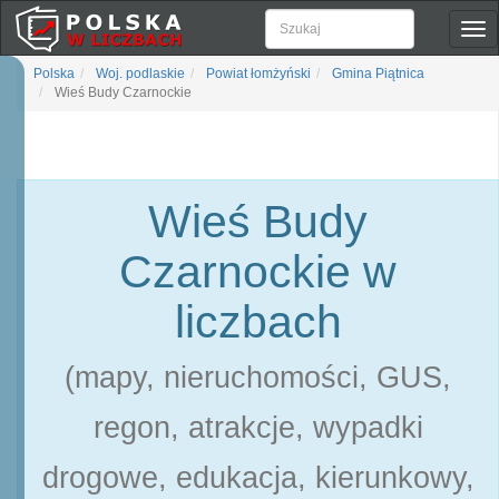
Pok
naw
Polska
Woj. podlaskie
Powiat łomżyński
Gmina Piątnica
Wieś Budy Czarnockie
Wieś Budy
Czarnockie w
liczbach
(mapy, nieruchomości, GUS,
regon, atrakcje, wypadki
drogowe, edukacja, kierunkowy,