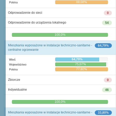
88,08%
Polska
Odprowadzenie do sieci
0
Odprowadzenie do urządzenia lokalnego
54
0,0%
100,0%
Mieszkania wyposażone w instalacje techniczno-sanitarne -
64,79%
centralne ogrzewanie
64,79%
Wieś
75,07%
Województwo
77,80%
Polska
Zbiorcze
0
Indywidualne
46
0,0%
100,0%
Mieszkania wyposażone w instalacje techniczno-sanitarne -
33,80%