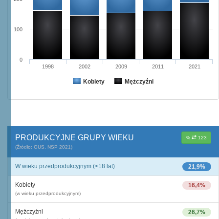
100
0
1998
2002
2009
2011
2021
Kobiety
Mężczyźni
PRODUKCYJNE GRUPY WIEKU
%
123
(Źródło: GUS, NSP 2021)
W wieku przedprodukcyjnym (<18 lat)
21,9%
Kobiety
16,4%
(w wieku przedprodukcyjnym)
Mężczyźni
26,7%