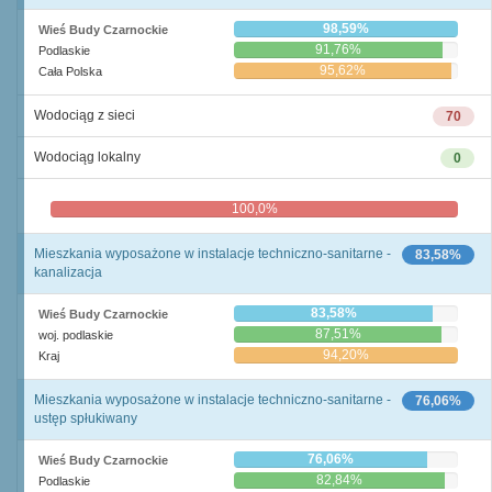
98,59%
Wieś Budy Czarnockie
91,76%
Podlaskie
95,62%
Cała Polska
Wodociąg z sieci
70
Wodociąg lokalny
0
100,0%
0,0%
Mieszkania wyposażone w instalacje techniczno-sanitarne -
83,58%
kanalizacja
83,58%
Wieś Budy Czarnockie
87,51%
woj. podlaskie
94,20%
Kraj
Mieszkania wyposażone w instalacje techniczno-sanitarne -
76,06%
ustęp spłukiwany
76,06%
Wieś Budy Czarnockie
82,84%
Podlaskie