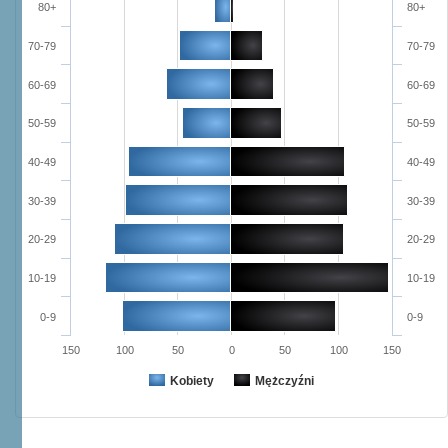
80+
80+
70-79
70-79
60-69
60-69
50-59
50-59
40-49
40-49
30-39
30-39
20-29
20-29
10-19
10-19
0-9
0-9
150
100
50
0
50
100
150
Kobiety
Mężczyźni