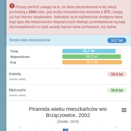
Proszę zwrócić uwagę na to, że dane prezentowane w tej sekcji
pochodzą z
2002
roku, gdy liczba mieszkańców wynosiła
1 373
, i mogą
już być mocno nieaktualne. Jednakże są to najświeższe dostępne dane
tego typu dla miejscowości statystycznych dlatego przedstawione są tutaj
dla kompletności w myśl zasady lepsze dane archiwalne, niż żadne.
Średni wiek mieszkańców
32,7 lat
32,7 lat
Tutaj
36,0 lat
Województwo
36,7 lat
Kraj
Kobiety
34,4 lat
(średni wiek)
Mężczyźni
30,9 lat
(średni wiek)
Piramida wieku mieszkańców wsi
Brzączowice, 2002
(Źródło: GUS)