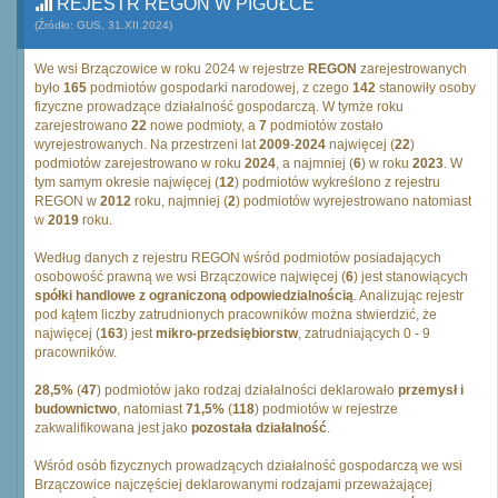
REJESTR REGON W PIGUŁCE
(Źródło: GUS, 31.XII.2024)
We wsi Brzączowice w roku 2024 w rejestrze
REGON
zarejestrowanych
było
165
podmiotów gospodarki narodowej, z czego
142
stanowiły osoby
fizyczne prowadzące działalność gospodarczą. W tymże roku
zarejestrowano
22
nowe podmioty, a
7
podmiotów zostało
wyrejestrowanych. Na przestrzeni lat
2009
-
2024
najwięcej (
22
)
podmiotów zarejestrowano w roku
2024
, a najmniej (
6
) w roku
2023
. W
tym samym okresie najwięcej (
12
) podmiotów wykreślono z rejestru
REGON w
2012
roku, najmniej (
2
) podmiotów wyrejestrowano natomiast
w
2019
roku.
Według danych z rejestru REGON wśród podmiotów posiadających
osobowość prawną we wsi Brzączowice najwięcej (
6
) jest stanowiących
spółki handlowe z ograniczoną odpowiedzialnością
. Analizując rejestr
pod kątem liczby zatrudnionych pracowników można stwierdzić, że
najwięcej (
163
) jest
mikro-przedsiębiorstw
, zatrudniających 0 - 9
pracowników.
28,5%
(
47
) podmiotów jako rodzaj działalności deklarowało
przemysł i
budownictwo
, natomiast
71,5%
(
118
) podmiotów w rejestrze
zakwalifikowana jest jako
pozostała działalność
.
Wśród osób fizycznych prowadzących działalność gospodarczą we wsi
Brzączowice najczęściej deklarowanymi rodzajami przeważającej