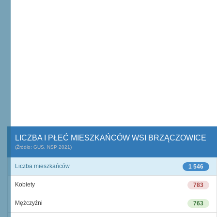
LICZBA I PŁEĆ MIESZKAŃCÓW WSI BRZĄCZOWICE
(Źródło: GUS, NSP 2021)
Liczba mieszkańców
1 546
Kobiety
783
Mężczyźni
763