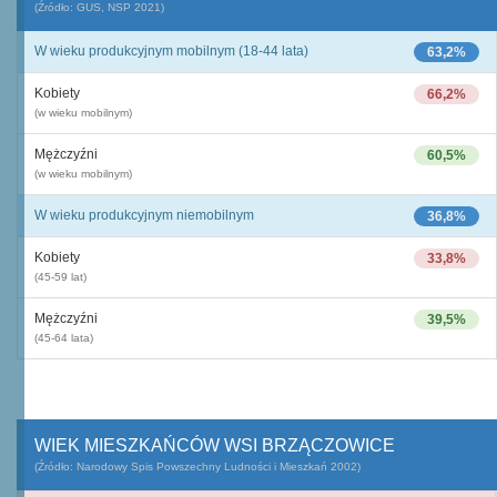
(Źródło: GUS, NSP 2021)
W wieku produkcyjnym mobilnym (18-44 lata)
63,2%
Kobiety
66,2%
(w wieku mobilnym)
Mężczyźni
60,5%
(w wieku mobilnym)
W wieku produkcyjnym niemobilnym
36,8%
Kobiety
33,8%
(45-59 lat)
Mężczyźni
39,5%
(45-64 lata)
WIEK MIESZKAŃCÓW WSI BRZĄCZOWICE
(Źródło: Narodowy Spis Powszechny Ludności i Mieszkań 2002)