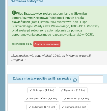
Wzmianka historyczna
Wieś Brzączowice
została wspomniana w
Słowniku
geograficznym Królestwa Polskiego i innych krajów
słowiańskich
(Tom I, strona 396), Warszawa: nakł. Filipa
Sulimierskiego i Władysława Walewskiego, 1880-1914. Poniższy
cytat został ptrzetworzony automatycznie za pomocą
oprogramowania optycznego rozpoznawania znaków (OCR).
Jeśli widzisz błędy
Zaproponuj poprawkę
Brzązowice, wś, pow. wielicki, 10 kil. od Myślenic, w parafii
Droginia.
Zobacz miasta w pobliżu wsi Brzączowice
Dobczyce (4,1 km)
Myślenice (8,1 km)
Świątniki Górne (8,8 km)
Wieliczka (12,8 km)
Sułkowice (17,2 km)
Skawina (18,5 km)