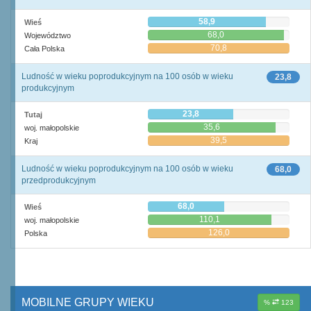
58,9
Wieś
68,0
Województwo
70,8
Cała Polska
Ludność w wieku poprodukcyjnym na 100 osób w wieku
23,8
produkcyjnym
23,8
Tutaj
35,6
woj. małopolskie
39,5
Kraj
Ludność w wieku poprodukcyjnym na 100 osób w wieku
68,0
przedprodukcyjnym
68,0
Wieś
110,1
woj. małopolskie
126,0
Polska
MOBILNE GRUPY WIEKU
%
123