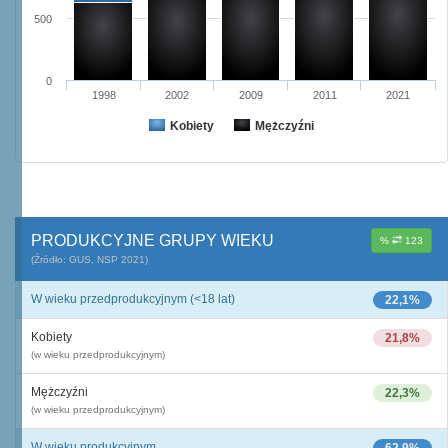
500
0
1998
2002
2009
2011
2021
Kobiety
Mężczyźni
PRODUKCYJNE GRUPY WIEKU
%
123
(Źródło: GUS, NSP 2021)
W wieku przedprodukcyjnym (<18 lat)
22,1%
Kobiety
21,8%
(w wieku przedprodukcyjnym)
Mężczyźni
22,3%
(w wieku przedprodukcyjnym)
W wieku produkcyjnym