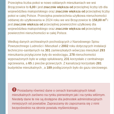
Przeciętna liczba pokoi w nowo oddanych mieszkaniach we wsi
Brzączowice to
6,00
i jest
znacznie większa od
przeciętnej liczby izb dla
województwa małopolskiego oraz
znacznie większa od
przeciętnej liczby
pokoi w całej Polsce. Przeciętna powierzchnia użytkowa nieruchomości
2
oddanej do użytkowania w 2024 roku we wsi Brzączowice to
158,00 m
i
jest
znacznie większa od
przeciętnej powierzchni użytkowej dla
województwa małopolskiego oraz
znacznie większa od
przeciętnej
powierzchni nieruchomości w całej Polsce.
Według danych archiwalnych pochodzących z Narodowego Spisu
Powszechnego Ludności i Mieszkań z
2002
roku dotyczących instalacji
techniczno-sanitarnych na
301
zamieszkałych wówczas mieszkań
293
mieszkania przyłączone były do wodociągu,
278
nieruchomości
wyposażonych było w ustęp spłukiwany,
231
korzystało z centralnego
ogrzewania, a
65
z pieców grzewczych. Z kanalizacji korzystało
281
budynków mieszkalnych , a
189
podłączonych było do gazu sieciowego.
Posiadamy również dane o cenach transakcyjnych lokali
mieszkalnych zarówno na rynku pierwotnym jak i na rynku wtórnym.
Niestety dane te nie są dostępne dla jednostek administracyjnych
mniejszych od powiatów. Zapraszamy do zapoznania się z nimi
bezpośrednio na stronie powiatu myślenickiego.