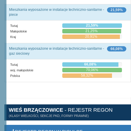
Mieszkania wyposażone w instalacje techniczno-sanitarne -
21,59%
piece
21,59%
Tutaj
21,25%
Małopolskie
20,91%
Kraj
Mieszkania wyposażone w instalacje techniczno-sanitarne -
66,08%
gaz sieciowy
66,08%
Tutaj
70,06%
woj. małopolskie
58,32%
Polska
WIEŚ BRZĄCZOWICE
- REJESTR REGON
(KLASY WIELKOŚCI, SEKCJE PKD, FORMY PRAWNE)