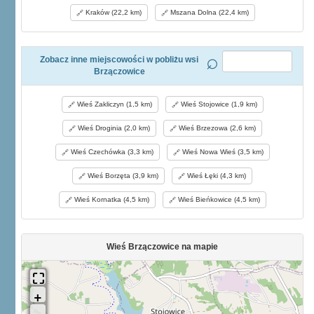
Kraków (22,2 km)
Mszana Dolna (22,4 km)
Zobacz inne miejscowości w pobliżu wsi
Brzączowice
Wieś Zakliczyn (1,5 km)
Wieś Stojowice (1,9 km)
Wieś Droginia (2,0 km)
Wieś Brzezowa (2,6 km)
Wieś Czechówka (3,3 km)
Wieś Nowa Wieś (3,5 km)
Wieś Borzęta (3,9 km)
Wieś Łęki (4,3 km)
Wieś Kornatka (4,5 km)
Wieś Bieńkowice (4,5 km)
Wieś Brzączowice na mapie