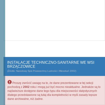
INSTALACJE TECHNICZNO-SANITARNE WE WSI
BRZĄCZOWICE
(Źródło: Narodowy Spis Powszechny Ludności i Mieszkań 2002)
Proszę zwrócić uwagę na to, że dane prezentowane w tej sekcji
pochodzą z
2002
roku i mogą już być mocno nieaktualne. Jednakże są to
najświeższe dostępne dane tego typu dla miejscowości statystycznych
dlatego przedstawione są tutaj dla kompletności w myśl zasady lepsze
dane archiwalne, niż żadne.