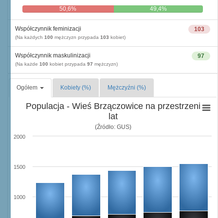
50,6%
49,4%
Współczynnik feminizacji
103
(Na każdych
100
mężczyzn przypada
103
kobiet)
Współczynnik maskulinizacji
97
(Na każde
100
kobiet przypada
97
mężczyzn)
Ogółem
Kobiety (%)
Mężczyźni (%)
Populacja - Wieś Brzączowice na przestrzeni
lat
(Źródło: GUS)
2000
1500
1000