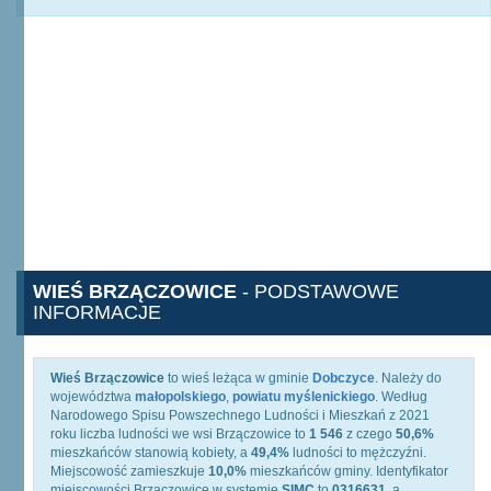
WIEŚ BRZĄCZOWICE
- PODSTAWOWE
INFORMACJE
Wieś Brzączowice
to wieś leżąca w gminie
Dobczyce
. Należy do
województwa
małopolskiego
,
powiatu myślenickiego
. Według
Narodowego Spisu Powszechnego Ludności i Mieszkań z 2021
roku liczba ludności we wsi Brzączowice to
1 546
z czego
50,6%
mieszkańców stanowią kobiety, a
49,4%
ludności to mężczyźni.
Miejscowość zamieszkuje
10,0%
mieszkańców gminy. Identyfikator
miejscowości Brzączowice w systemie
SIMC
to
0316631
, a