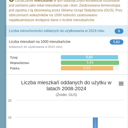
Oznaczenie
mieszkanie
w tym statystycznym kontekście rozumiane
jest zarówno jako lokal mieszkalny jak i dom. Zastosowana terminologia
jest zgodna z tą stosowaną przez Główny Urząd Statystyczny (GUS). Przy
obliczeniach wskaźników na 1000 ludności zastosowano
najaktualniejsze dostępne dane o liczbie mieszkańców.
Liczba nieruchomości oddanych do użytkowania w 2024 roku
9
Liczba mieszkań na 1000 mieszkańców
5,82
(oddanych do użytkowania w 2024 roku)
5,82
Tutaj
5,94
Województwo
5,33
Polska
Liczba mieszkań oddanych do użytku w
latach 2008-2024
(Źródło: GUS)
20
15