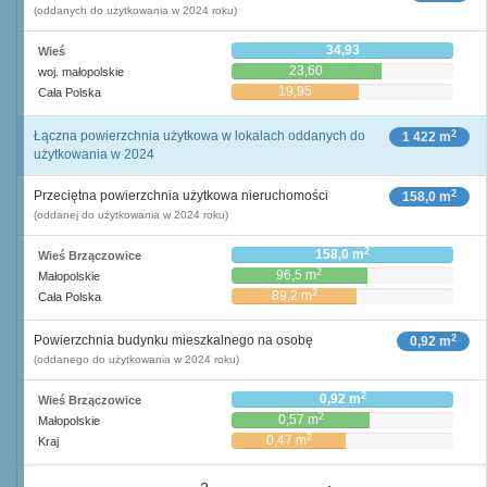
(oddanych do użytkowania w 2024 roku)
34,93
Wieś
23,60
woj. małopolskie
19,95
Cała Polska
2
Łączna powierzchnia użytkowa w lokalach oddanych do
1 422 m
użytkowania w 2024
2
Przeciętna powierzchnia użytkowa nieruchomości
158,0 m
(oddanej do użytkowania w 2024 roku)
2
158,0 m
Wieś Brzączowice
2
96,5 m
Małopolskie
2
89,2 m
Cała Polska
2
Powierzchnia budynku mieszkalnego na osobę
0,92 m
(oddanego do użytkowania w 2024 roku)
2
0,92 m
Wieś Brzączowice
2
0,57 m
Małopolskie
2
0,47 m
Kraj