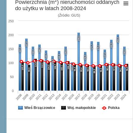
2
Powierzchnia (m
) nieruchomości oddanych
do użytku w latach 2008-2024
(Źródło: GUS)
250
200
208,5
202,3
187,0
182,5
177,7
175,1
167,5
166,2
150
158,3
159,0
158,0
147,4
144,7
142,4
139,3
124,3
100
114,9
112,1
106,7
106,4
104,5
103,4
102,1
102,0
98,4
97,5
96,5
95,3
94,5
93,3
93,4
94,1
92,3
88,3
50
0
2008
2009
2010
2011
2012
2013
2014
2015
2016
2017
2018
2019
2020
2021
2022
2023
2024
Wieś Brzączowice
Woj. małopolskie
Polska