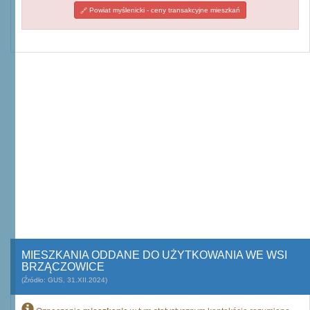
Powiat myślenicki - ceny transakcyjne mieszkań
MIESZKANIA ODDANE DO UŻYTKOWANIA WE WSI
BRZĄCZOWICE
(Źródło: GUS, 31.XII.2024)