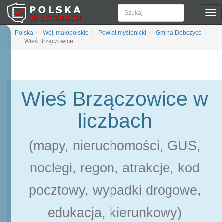
Pok
naw
Polska
Woj. małopolskie
Powiat myślenicki
Gmina Dobczyce
Wieś Brzączowice
Wieś Brzączowice w
liczbach
(mapy, nieruchomości, GUS,
noclegi, regon, atrakcje, kod
pocztowy, wypadki drogowe,
edukacja, kierunkowy)