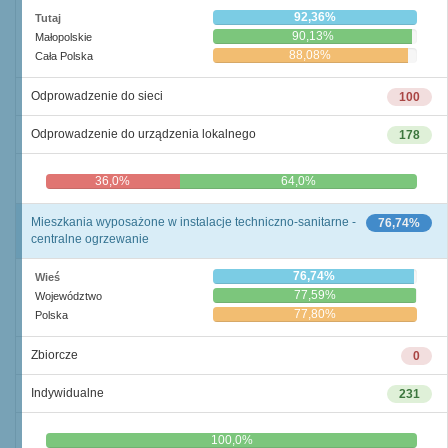
92,36%
Tutaj
90,13%
Małopolskie
88,08%
Cała Polska
Odprowadzenie do sieci
100
Odprowadzenie do urządzenia lokalnego
178
36,0%
64,0%
Mieszkania wyposażone w instalacje techniczno-sanitarne -
76,74%
centralne ogrzewanie
76,74%
Wieś
77,59%
Województwo
77,80%
Polska
Zbiorcze
0
Indywidualne
231
0,0%
100,0%