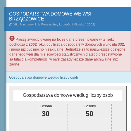
GOSPODARSTWA DOMOWE WE WSI
BRZĄCZOWICE
(Źródło: Narodowy Spis Powszechny Ludności i Mieszkań 2002)
Proszę zwrócić uwagę na to, że dane prezentowane w tej sekcji
pochodzą z
2002
roku, gdy liczba gospodarstw domowych wynosiła
332
,
i mogą już być mocno nieaktualne. Jednakże są to najświeższe dostępne
dane tego typu dla miejscowości statystycznych dlatego przedstawione
są tutaj dla kompletności w myśl zasady lepsze dane archiwalne, niż
żadne.
Gospodarstwa domowe według liczby osób
Gospodarstwa domowe według liczby osób
1 osoba
2 osoby
30
50