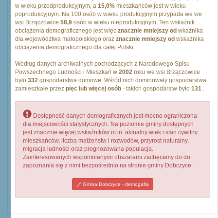
w wieku przedprodukcyjnym, a
15,0%
mieszkańców jest w wieku
poprodukcyjnym. Na 100 osób w wieku produkcyjnym przypada we we
wsi Brzączowice
58,9
osób w wieku nieprodukcyjnym. Ten wskaźnik
obciążenia demograficznego jest więc
znacznie mniejszy od
wkażnika
dla województwa małopolskiego oraz
znacznie mniejszy od
wskażnika
obciążenia demograficznego dla całej Polski.
Według danych archiwalnych pochodzących z Narodowego Spisu
Powszechnego Ludności i Mieszkań w
2002
roku we wsi Brzączowice
było
332
gospodarstwa domowe. Wśród nich dominowały gospodarstwa
zamieszkałe przez
pięc lub więcej osób
- takich gospodarstw było
131
.
Dostępność danych demograficznych jest mocno ograniczona
dla miejscowości statystycznych. Na poziomie gminy dostępnych
jest znacznie więcej wskaźników m.in. aktualny wiek i stan cywilny
mieszkańców, liczba małżeństw i rozwodów, przyrost naturalny,
migracja ludności oraz prognozowana populacja.
Zainteresowanych wspomnianymi obszarami zachęcamy do do
zapoznania się z nimi bezpośrednio na stronie gminy Dobczyce.
Gmina Dobczyce - demogafia