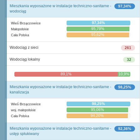
Mieszkania wyposażone w instalacje techniczno-sanitarne -
97,34%
wodociąg
97,34%
Wieś Brzączowice
95,79%
Małopolskie
95,62%
Cała Polska
Wodociąg z sieci
261
Wodociąg lokalny
32
89,1%
10,9%
Mieszkania wyposażone w instalacje techniczno-sanitarne -
98,25%
kanalizacja
98,25%
Wieś Brzączowice
95,06%
woj. małopolskie
94,20%
Cała Polska
Mieszkania wyposażone w instalacje techniczno-sanitarne -
92,36%
ustęp spłukiwany