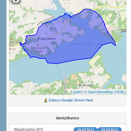
Leaflet
|
© OpenStreetMap (ODBL)
Zobacz Google Street View
Identyfikatory
Współrzędne GPS
49.873611
20.033611