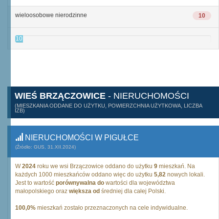
wieloosobowe nierodzinne
10
10
WIEŚ BRZĄCZOWICE
- NIERUCHOMOŚCI
(MIESZKANIA ODDANE DO UŻYTKU, POWIERZCHNIA UŻYTKOWA, LICZBA
IZB)
NIERUCHOMOŚCI W PIGUŁCE
(Źródło: GUS, 31.XII.2024)
W
2024
roku we wsi Brzączowice oddano do użytku
9
mieszkań. Na
każdych 1000 mieszkańców oddano więc do użytku
5,82
nowych lokali.
Jest to wartość
porównywalna do
wartości dla województwa
małopolskiego oraz
większa od
średniej dla całej Polski.
100,0%
mieszkań zostało przeznaczonych na cele indywidualne.