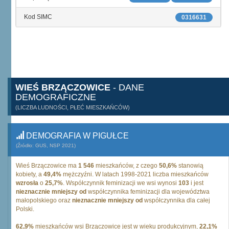
Kod SIMC
0316631
WIEŚ BRZĄCZOWICE
- DANE
DEMOGRAFICZNE
(LICZBA LUDNOŚCI, PŁEĆ MIESZKAŃCÓW)
DEMOGRAFIA W PIGUŁCE
(Źródło: GUS, NSP 2021)
Wieś Brzączowice ma
1 546
mieszkańców, z czego
50,6%
stanowią
kobiety, a
49,4%
mężczyźni. W latach 1998-2021 liczba mieszkańców
wzrosła
o
25,7%
. Współczynnik feminizacji we wsi wynosi
103
i jest
nieznacznie mniejszy od
współczynnika feminizacji dla województwa
małopolskiego oraz
nieznacznie mniejszy od
współczynnika dla całej
Polski.
62,9%
mieszkańców wsi Brzączowice jest w wieku produkcyjnym,
22,1%