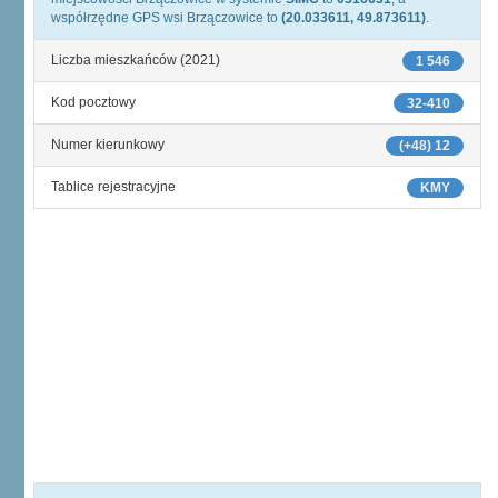
współrzędne GPS wsi Brzączowice to
(20.033611, 49.873611)
.
Liczba mieszkańców (2021)
1 546
Kod pocztowy
32-410
Numer kierunkowy
(+48) 12
Tablice rejestracyjne
KMY