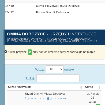
32-410
Skrytki Pocztowe Poczta Dobczyce
32-422
Poczta Filia UP Dobczyce
GMINA DOBCZYCE
- URZĘDY I INSTYTUCJE
(URZĘDY, ADRESY, DANE KONTAKTOWE, GODZINY URZĘDOWANIA I
PRZYJMOWANIA, LOKALIZACJA, MAPA URZĘDÓW W GMINIE DOBCZYCE)
Kliknij przycisk
przy danym urzędzie żeby zobaczyć go na mapie.
Pokazuj
wpisów
Szukaj:
Urząd / Instytucja
Adres
Urząd Gminy i Miasta Dobczyce
ul. Rynek
26
(12) 372-17-00
(12) 271-29-93
32-410