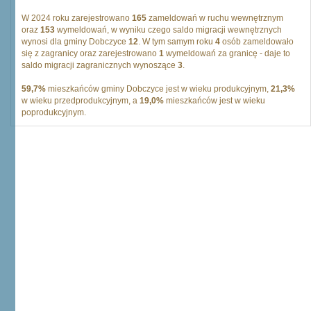
W 2024 roku zarejestrowano
165
zameldowań w ruchu wewnętrznym
oraz
153
wymeldowań, w wyniku czego saldo migracji wewnętrznych
wynosi dla gminy Dobczyce
12
. W tym samym roku
4
osób zameldowało
się z zagranicy oraz zarejestrowano
1
wymeldowań za granicę - daje to
saldo migracji zagranicznych wynoszące
3
.
59,7%
mieszkańców gminy Dobczyce jest w wieku produkcyjnym,
21,3%
w wieku przedprodukcyjnym, a
19,0%
mieszkańców jest w wieku
poprodukcyjnym.