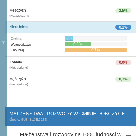
Mężczyźni
3,5%
(Rozwiedzeni)
Nieustalone
0,1%
0,1%
Gmina
0,3%
Województwo
0,7%
Cały kraj
Kobiety
0,0%
(Nieustalone)
Mężczyźni
0,2%
(Nieustalone)
MAŁŻEŃSTWA I ROZWODY W GMINIE DOBCZYCE
(Źródło: GUS, 31.XII.2024)
Małżeństwa i rozwody na 1000 ludności w