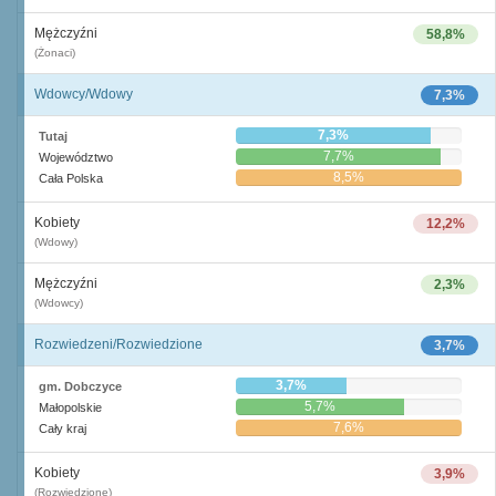
Mężczyźni
58,8%
(Żonaci)
Wdowcy/Wdowy
7,3%
7,3%
Tutaj
7,7%
Województwo
8,5%
Cała Polska
Kobiety
12,2%
(Wdowy)
Mężczyźni
2,3%
(Wdowcy)
Rozwiedzeni/Rozwiedzione
3,7%
3,7%
gm. Dobczyce
5,7%
Małopolskie
7,6%
Cały kraj
Kobiety
3,9%
(Rozwiedzione)