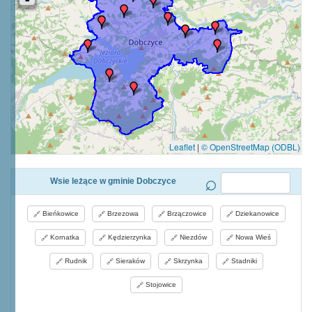
Leaflet
|
© OpenStreetMap (ODBL)
Wsie leżące w gminie Dobczyce
Bieńkowice
Brzezowa
Brzączowice
Dziekanowice
Kornatka
Kędzierzynka
Niezdów
Nowa Wieś
Rudnik
Sieraków
Skrzynka
Stadniki
Stojowice