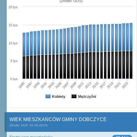
(Źródło: GUS)
20 tys
15 tys
10 tys
5 tys
0 tys
2021
1995
1999
2003
2007
2011
2015
2019
2023
1997
2001
2005
2009
2013
2017
Kobiety
Mężczyźni
WIEK MIESZKAŃCÓW GMINY DOBCZYCE
(Źródło: GUS, 31.XII.2023)