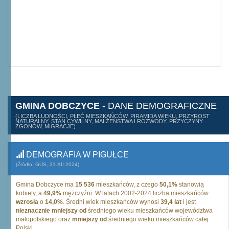
GMINA DOBCZYCE
- DANE DEMOGRAFICZNE
(LICZBA LUDNOŚCI, PŁEĆ MIESZKAŃCÓW, PIRAMIDA WIEKU, PRZYROST
NATURALNY, STAN CYWILNY, MAŁŻEŃSTWA I ROZWODY, PRZYCZYNY
ZGONÓW, MIGRACJE)
DEMOGRAFIA W PIGUŁCE
(Źródło: GUS, 31.XII.2024)
Gmina Dobczyce ma
15 536
mieszkańców, z czego
50,1%
stanowią
kobiety, a
49,9%
mężczyźni. W latach 2002-2024 liczba mieszkańców
wzrosła
o
14,0%
. Średni wiek mieszkańców wynosi
39,4 lat
i jest
nieznacznie mniejszy od
średniego wieku mieszkańców województwa
małopolskiego oraz
mniejszy od
średniego wieku mieszkańców całej
Polski.