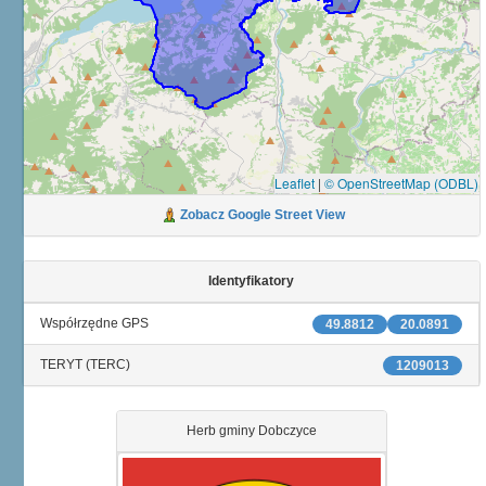
Leaflet
|
© OpenStreetMap (ODBL)
Zobacz Google Street View
Identyfikatory
Współrzędne GPS
49.8812
20.0891
TERYT (TERC)
1209013
Herb gminy Dobczyce