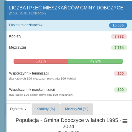
LICZBA I PŁEĆ MIESZKAŃCÓW GMINY DOBCZYCE
(Źródło: GUS, 31.XII.2024)
Liczba mieszkańców
15 536
Kobiety
7 782
Mężczyźni
7 754
50,1%
49,9%
Współczynnik feminizacji
100
(Na każdych
100
mężczyzn przypada
100
kobiet)
Współczynnik maskulinizacji
100
(Na każde
100
kobiet przypada
100
mężczyzn)
Ogółem
Kobiety (%)
Mężczyźni (%)
Populacja - Gmina Dobczyce w latach 1995 -
2024