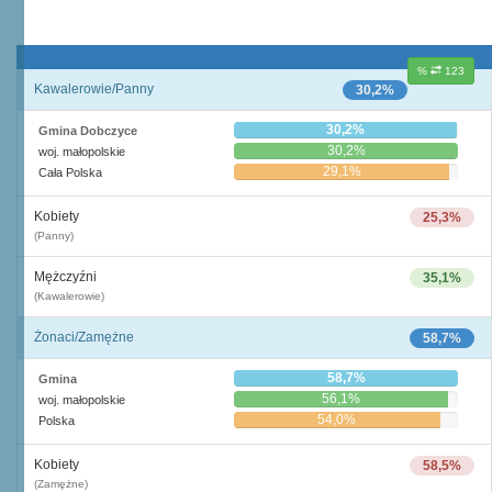
%
123
Kawalerowie/Panny
30,2%
30,2%
Gmina Dobczyce
30,2%
woj. małopolskie
29,1%
Cała Polska
Kobiety
25,3%
(Panny)
Mężczyźni
35,1%
(Kawalerowie)
Żonaci/Zamężne
58,7%
58,7%
Gmina
56,1%
woj. małopolskie
54,0%
Polska
Kobiety
58,5%
(Zamężne)