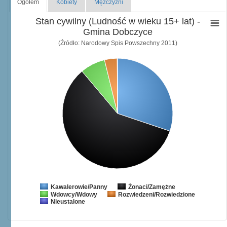
Ogółem
Kobiety
Mężczyźni
Stan cywilny (Ludność w wieku 15+ lat) -
Gmina Dobczyce
(Źródło: Narodowy Spis Powszechny 2011)
Żonaci/Zamężne
Kawalerowie/Panny
Wdowcy/Wdowy
Rozwiedzeni/Rozwiedzione
Nieustalone