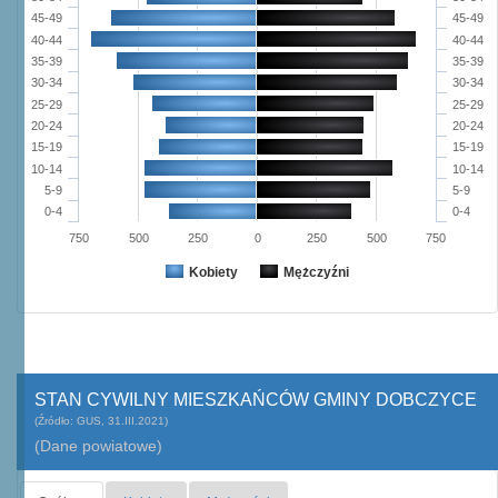
45-49
45-49
40-44
40-44
35-39
35-39
30-34
30-34
25-29
25-29
20-24
20-24
15-19
15-19
10-14
10-14
5-9
5-9
0-4
0-4
750
500
250
0
250
500
750
Kobiety
Mężczyźni
STAN CYWILNY MIESZKAŃCÓW GMINY DOBCZYCE
(Źródło: GUS, 31.III.2021)
(Dane powiatowe)