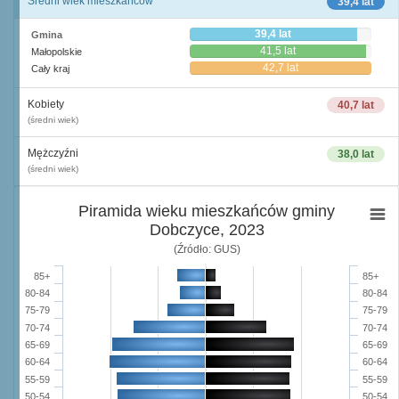
Średni wiek mieszkańców
39,4 lat
39,4 lat
Gmina
41,5 lat
Małopolskie
42,7 lat
Cały kraj
Kobiety
40,7 lat
(średni wiek)
Mężczyźni
38,0 lat
(średni wiek)
Piramida wieku mieszkańców gminy
Dobczyce, 2023
(Źródło: GUS)
85+
85+
80-84
80-84
75-79
75-79
70-74
70-74
65-69
65-69
60-64
60-64
55-59
55-59
50-54
50-54