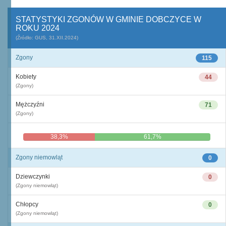
STATYSTYKI ZGONÓW W GMINIE DOBCZYCE W
ROKU 2024
(Źródło: GUS, 31.XII.2024)
Zgony
115
Kobiety
44
(Zgony)
Mężczyźni
71
(Zgony)
38,3%
61,7%
Zgony niemowląt
0
Dziewczynki
0
(Zgony niemowląt)
Chłopcy
0
(Zgony niemowląt)