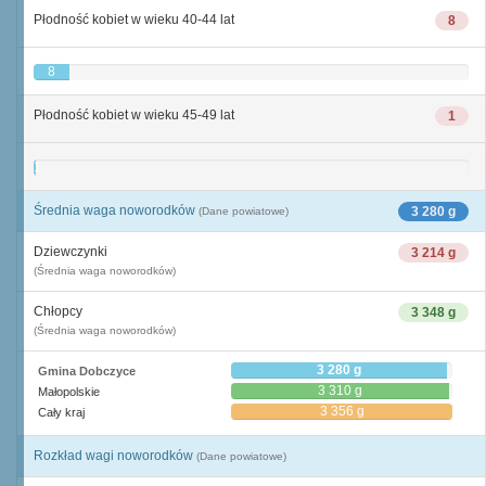
Płodność kobiet w wieku 40-44 lat
8
8
Płodność kobiet w wieku 45-49 lat
1
1
Średnia waga noworodków
3 280 g
(Dane powiatowe)
Dziewczynki
3 214 g
(Średnia waga noworodków)
Chłopcy
3 348 g
(Średnia waga noworodków)
3 280 g
Gmina Dobczyce
3 310 g
Małopolskie
3 356 g
Cały kraj
Rozkład wagi noworodków
(Dane powiatowe)