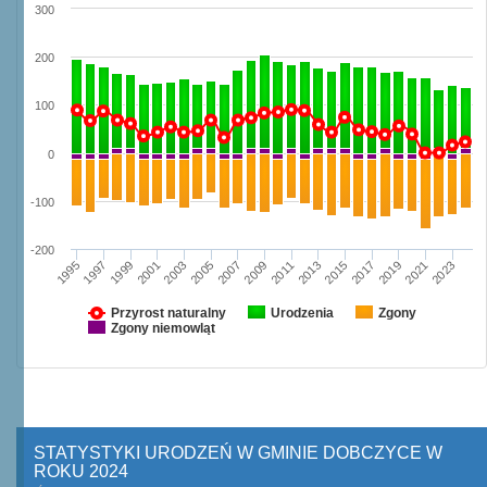
300
200
100
0
-100
-200
1997
2003
2009
2015
2021
1995
2001
2007
2013
2019
1999
2005
2011
2017
2023
Przyrost naturalny
Urodzenia
Zgony
Zgony niemowląt
STATYSTYKI URODZEŃ W GMINIE DOBCZYCE W
ROKU 2024