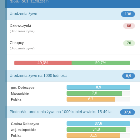
(Źródło: GUS, 31.XII.2024)
Urodzenia żywe
138
Dziewczynki
68
(Urodzenia żywe)
Chłopcy
70
(Urodzenia żywe)
49,3%
50,7%
Urodzenia żywe na 1000 ludności
8,9
8,9
gm. Dobczyce
7,8
Małopolskie
6,7
Polska
Płodność - urodzenia żywe na 1000 kobiet w wieku 15-49 lat
37,6
37,6
Gmina Dobczyce
34,8
woj. małopolskie
31,5
Polska