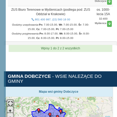
Dobczyce
ZUS Biuro Terenowe w Myślenicach (podlega pod: ZUS
os. 1000-
Oddział w Krakowie)
lecia 15A
32-400
801 400 987, (22) 560 16 00
Myślenice
Godziny urzędowania:
Pn:
7.00-15.00,
Wt:
7.00-15.00,
Śr:
7.00-
15.00,
Cz:
7.00-15.00,
Pt:
7.00-15.00
Godziny przyjmowania:
Pn:
8.00-17.00,
Wt:
8.00-15.00,
Śr:
8.00-
15.00,
Cz:
8.00-15.00,
Pt:
8.00-15.00
Wpisy 1 do 2 z 2 wszystkich
GMINA DOBCZYCE
- WSIE NALEŻĄCE DO
GMINY
Mapa wsi gminy Dobczyce