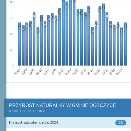
100
101
98
94
94
91
89
89
85
84
84
83
75
80
80
79
71
71
70
70
69
68
68
68
65
64
61
61
60
50
25
0
2009
2001
2023
2015
2007
1999
2021
2013
2005
1997
2019
2011
2003
1995
2017
PRZYROST NATURALNY W GMINIE DOBCZYCE
(Źródło: GUS, 31.XII.2024)
Przyrost naturalny w roku 2024
23