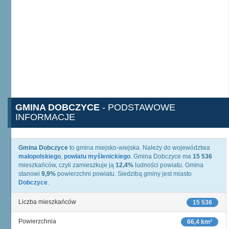
GMINA DOBCZYCE
- PODSTAWOWE
INFORMACJE
Gmina Dobczyce
to gmina miejsko-wiejska. Należy do województwa
małopolskiego
,
powiatu myślenickiego
. Gmina Dobczyce ma
15 536
mieszkańców, czyli zamieszkuje ją
12,4%
ludności powiatu. Gmina
stanowi
9,9%
powierzchni powiatu. Siedzibą gminy jest miasto
Dobczyce
.
Liczba mieszkańców
15 536
Powierzchnia
66,4 km²