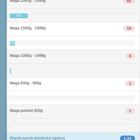
Waga 2000g - 2499g
66
66
Waga 1500g - 1999g
19
19
Waga 1000g - 1499g
6
6
Waga 600g - 999g
1
1
Waga poniżej 600g
1
1
Współczynnik dzietności ogólnej
1,34