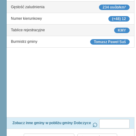
Gęstość zaludnienia
234 osób/km²
Numer kierunkowy
(+48) 12
Tablice rejestracyjne
KMY
Burmistrz gminy
Tomasz Paweł Suś
Zobacz inne gminy w pobliżu gminy Dobczyce