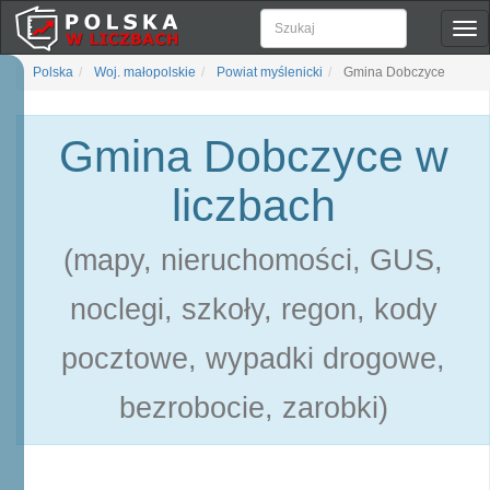
Pok
naw
Polska
Woj. małopolskie
Powiat myślenicki
Gmina Dobczyce
Gmina Dobczyce w
liczbach
(mapy, nieruchomości, GUS,
noclegi, szkoły, regon, kody
pocztowe, wypadki drogowe,
bezrobocie, zarobki)