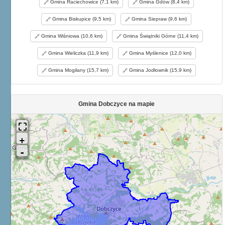
Gmina Raciechowice (7,1 km)
Gmina Gdów (8,4 km)
Gmina Biskupice (9,5 km)
Gmina Siepraw (9,6 km)
Gmina Wiśniowa (10,6 km)
Gmina Świątniki Górne (11,4 km)
Gmina Wieliczka (11,9 km)
Gmina Myślenice (12,0 km)
Gmina Mogilany (15,7 km)
Gmina Jodłownik (15,9 km)
Gmina Dobczyce na mapie