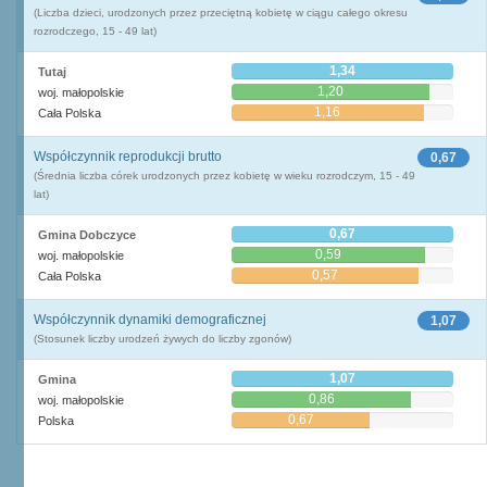
(Liczba dzieci, urodzonych przez przeciętną kobietę w ciągu całego okresu
rozrodczego, 15 - 49 lat)
1,34
Tutaj
1,20
woj. małopolskie
1,16
Cała Polska
Współczynnik reprodukcji brutto
0,67
(Średnia liczba córek urodzonych przez kobietę w wieku rozrodczym, 15 - 49
lat)
0,67
Gmina Dobczyce
0,59
woj. małopolskie
0,57
Cała Polska
Współczynnik dynamiki demograficznej
1,07
(Stosunek liczby urodzeń żywych do liczby zgonów)
1,07
Gmina
0,86
woj. małopolskie
0,67
Polska