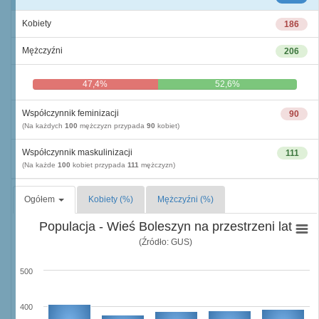
Kobiety
186
Mężczyźni
206
47,4%
52,6%
Współczynnik feminizacji
90
(Na każdych
100
mężczyzn przypada
90
kobiet)
Współczynnik maskulinizacji
111
(Na każde
100
kobiet przypada
111
mężczyzn)
Ogółem
Kobiety (%)
Mężczyźni (%)
Populacja - Wieś Boleszyn na przestrzeni lat
(Źródło: GUS)
500
400