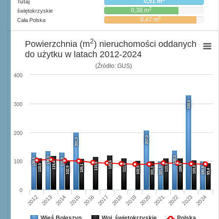
0,51 m
Tutaj
2
0,38 m
świętokrzyskie
2
0,47 m
Cała Polska
2
Powierzchnia (m
) nieruchomości oddanych
do użytku w latach 2012-2024
(Źródło: GUS)
400
330,0
300
200
207,0
201,0
138,0
136,0
130,5
131,0
100
120,6
119,4
115,5
110,5
111,4
110,0
109,9
109,1
103,5
102,9
102,5
101,1
101,0
100,5
93,4
0
2014
2023
2019
2015
2020
2024
2016
2012
2021
2017
2013
2018
2022
Wieś Boleszyn
Woj. świętokrzyskie
Polska