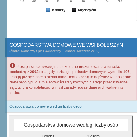
40
30
20
10
0
10
20
30
40
Kobiety
Mężczyźni
GOSPODARSTWA DOMOWE WE WSI BOLESZYN
(Źródło: Narodowy Spis Powszechny Ludności i Mieszkań 2002)
Proszę zwrócić uwagę na to, że dane prezentowane w tej sekcji
pochodzą z
2002
roku, gdy liczba gospodarstw domowych wynosiła
106
,
i mogą już być mocno nieaktualne. Jednakże są to najświeższe dostępne
dane tego typu dla miejscowości statystycznych dlatego przedstawione
są tutaj dla kompletności w myśl zasady lepsze dane archiwalne, niż
żadne.
Gospodarstwa domowe według liczby osób
Gospodarstwa domowe według liczby osób
1 osoba
2 osoby