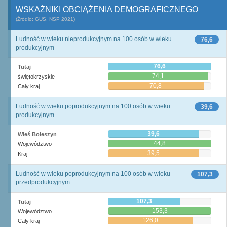
WSKAŹNIKI OBCIĄŻENIA DEMOGRAFICZNEGO
(Źródło: GUS, NSP 2021)
Ludność w wieku nieprodukcyjnym na 100 osób w wieku
76,6
produkcyjnym
76,6
Tutaj
74,1
świętokrzyskie
70,8
Cały kraj
Ludność w wieku poprodukcyjnym na 100 osób w wieku
39,6
produkcyjnym
39,6
Wieś Boleszyn
44,8
Województwo
39,5
Kraj
Ludność w wieku poprodukcyjnym na 100 osób w wieku
107,3
przedprodukcyjnym
107,3
Tutaj
153,3
Województwo
126,0
Cały kraj