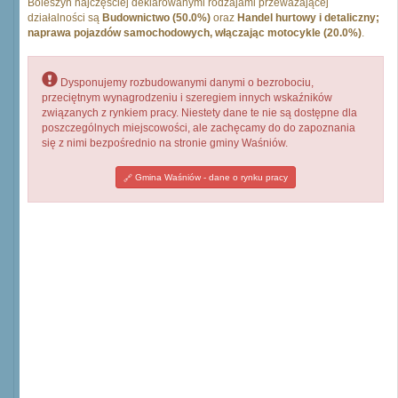
Boleszyn najczęściej deklarowanymi rodzajami przeważającej
działalności są
Budownictwo (50.0%)
oraz
Handel hurtowy i detaliczny;
naprawa pojazdów samochodowych, włączając motocykle (20.0%)
.
Dysponujemy rozbudowanymi danymi o bezrobociu,
przeciętnym wynagrodzeniu i szeregiem innych wskaźników
związanych z rynkiem pracy. Niestety dane te nie są dostępne dla
poszczególnych miejscowości, ale zachęcamy do do zapoznania
się z nimi bezpośrednio na stronie gminy Waśniów.
Gmina Waśniów - dane o rynku pracy