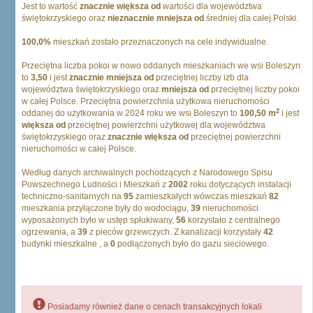
Jest to wartość
znacznie większa od
wartości dla województwa
świętokrzyskiego oraz
nieznacznie mniejsza od
średniej dla całej Polski.
100,0%
mieszkań zostało przeznaczonych na cele indywidualne.
Przeciętna liczba pokoi w nowo oddanych mieszkaniach we wsi Boleszyn
to
3,50
i jest
znacznie mniejsza od
przeciętnej liczby izb dla
województwa świętokrzyskiego oraz
mniejsza od
przeciętnej liczby pokoi
w całej Polsce. Przeciętna powierzchnia użytkowa nieruchomości
2
oddanej do użytkowania w 2024 roku we wsi Boleszyn to
100,50 m
i jest
większa od
przeciętnej powierzchni użytkowej dla województwa
świętokrzyskiego oraz
znacznie większa od
przeciętnej powierzchni
nieruchomości w całej Polsce.
Według danych archiwalnych pochodzących z Narodowego Spisu
Powszechnego Ludności i Mieszkań z
2002
roku dotyczących instalacji
techniczno-sanitarnych na
95
zamieszkałych wówczas mieszkań
82
mieszkania przyłączone były do wodociągu,
39
nieruchomości
wyposażonych było w ustęp spłukiwany,
56
korzystało z centralnego
ogrzewania, a
39
z pieców grzewczych. Z kanalizacji korzystały
42
budynki mieszkalne , a
0
podłączonych było do gazu sieciowego.
Posiadamy również dane o cenach transakcyjnych lokali