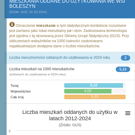
MIESZKANIA ODDANE DO UŻYTKOWANIA WE WSI
BOLESZYN
(Źródło: GUS, 31.XII.2024)
Oznaczenie
mieszkanie
w tym statystycznym kontekście rozumiane
jest zarówno jako lokal mieszkalny jak i dom. Zastosowana terminologia
jest zgodna z tą stosowaną przez Główny Urząd Statystyczny (GUS). Przy
obliczeniach wskaźników na 1000 ludności zastosowano
najaktualniejsze dostępne dane o liczbie mieszkańców.
Liczba nieruchomości oddanych do użytkowania w 2024 roku
2
Liczba mieszkań na 1000 mieszkańców
5,10
(oddanych do użytkowania w 2024 roku)
5,10
Tutaj
4,09
Województwo
5,33
Cały kraj
Liczba mieszkań oddanych do użytku w
latach 2012-2024
(Źródło: GUS)
3