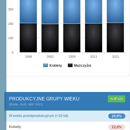
300
200
100
0
1998
2002
2009
2011
2021
Kobiety
Mężczyźni
PRODUKCYJNE GRUPY WIEKU
%
123
(Źródło: GUS, NSP 2021)
W wieku przedprodukcyjnym (<18 lat)
20,9%
Kobiety
22,0%