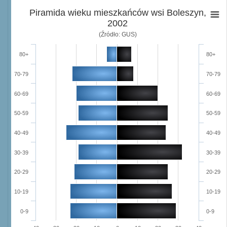
Piramida wieku mieszkańców wsi Boleszyn,
2002
(Źródło: GUS)
80+
80+
70-79
70-79
60-69
60-69
50-59
50-59
40-49
40-49
30-39
30-39
20-29
20-29
10-19
10-19
0-9
0-9