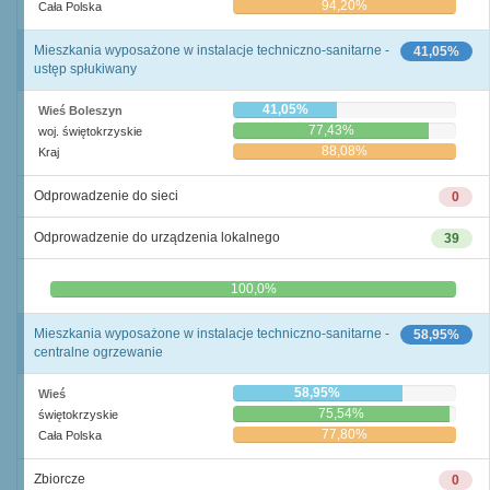
94,20%
Cała Polska
Mieszkania wyposażone w instalacje techniczno-sanitarne -
41,05%
ustęp spłukiwany
41,05%
Wieś Boleszyn
77,43%
woj. świętokrzyskie
88,08%
Kraj
Odprowadzenie do sieci
0
Odprowadzenie do urządzenia lokalnego
39
0,0%
100,0%
Mieszkania wyposażone w instalacje techniczno-sanitarne -
58,95%
centralne ogrzewanie
58,95%
Wieś
75,54%
świętokrzyskie
77,80%
Cała Polska
Zbiorcze
0