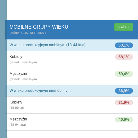
MOBILNE GRUPY WIEKU
%
123
(Źródło: GUS, NSP 2021)
W wieku produkcyjnym mobilnym (18-44 lata)
63,1%
Kobiety
68,1%
(w wieku mobilnym)
Mężczyźni
59,4%
(w wieku mobilnym)
W wieku produkcyjnym niemobilnym
36,9%
Kobiety
31,9%
(45-59 lat)
Mężczyźni
40,6%
(45-64 lata)