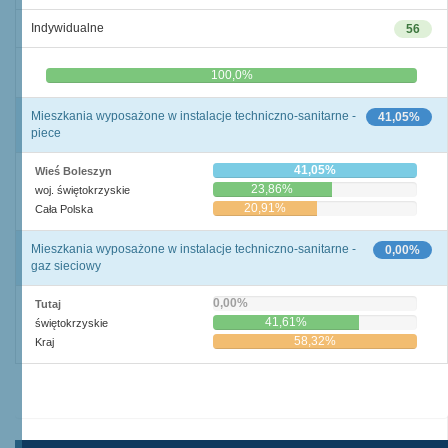
Indywidualne
56
0,0%
100,0%
Mieszkania wyposażone w instalacje techniczno-sanitarne -
41,05%
piece
41,05%
Wieś Boleszyn
23,86%
woj. świętokrzyskie
20,91%
Cała Polska
Mieszkania wyposażone w instalacje techniczno-sanitarne -
0,00%
gaz sieciowy
0,00%
Tutaj
41,61%
świętokrzyskie
58,32%
Kraj