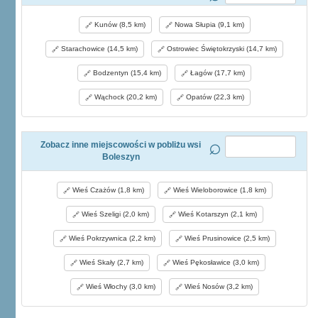
Kunów (8,5 km)
Nowa Słupia (9,1 km)
Starachowice (14,5 km)
Ostrowiec Świętokrzyski (14,7 km)
Bodzentyn (15,4 km)
Łagów (17,7 km)
Wąchock (20,2 km)
Opatów (22,3 km)
Zobacz inne miejscowości w pobliżu wsi
Boleszyn
Wieś Czażów (1,8 km)
Wieś Wieloborowice (1,8 km)
Wieś Szeligi (2,0 km)
Wieś Kotarszyn (2,1 km)
Wieś Pokrzywnica (2,2 km)
Wieś Prusinowice (2,5 km)
Wieś Skały (2,7 km)
Wieś Pękosławice (3,0 km)
Wieś Włochy (3,0 km)
Wieś Nosów (3,2 km)