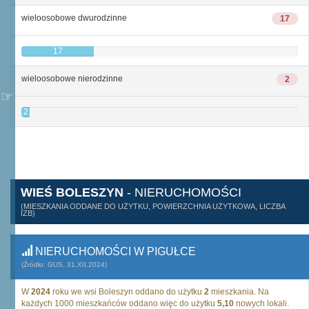
wieloosobowe dwurodzinne
17
17
wieloosobowe nierodzinne
2
2
WIEŚ BOLESZYN
- NIERUCHOMOŚCI
(MIESZKANIA ODDANE DO UŻYTKU, POWIERZCHNIA UŻYTKOWA, LICZBA
IZB)
NIERUCHOMOŚCI W PIGUŁCE
(Źródło: GUS, 31.XII.2024)
W
2024
roku we wsi Boleszyn oddano do użytku
2
mieszkania. Na
każdych 1000 mieszkańców oddano więc do użytku
5,10
nowych lokali.