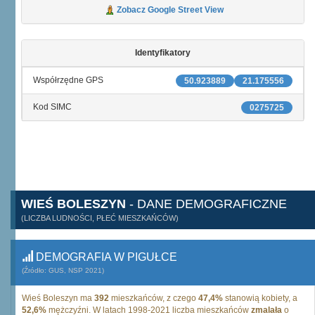
Zobacz Google Street View
Identyfikatory
Współrzędne GPS
50.923889
21.175556
Kod SIMC
0275725
WIEŚ BOLESZYN
- DANE DEMOGRAFICZNE
(LICZBA LUDNOŚCI, PŁEĆ MIESZKAŃCÓW)
DEMOGRAFIA W PIGUŁCE
(Źródło: GUS, NSP 2021)
Wieś Boleszyn ma
392
mieszkańców, z czego
47,4%
stanowią kobiety, a
52,6%
mężczyźni. W latach 1998-2021 liczba mieszkańców
zmalała
o