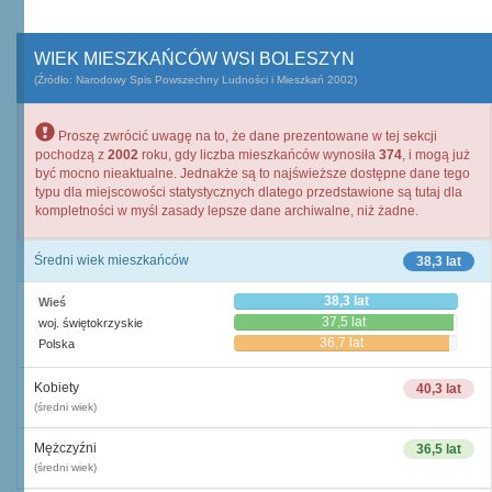
WIEK MIESZKAŃCÓW WSI BOLESZYN
(Źródło: Narodowy Spis Powszechny Ludności i Mieszkań 2002)
Proszę zwrócić uwagę na to, że dane prezentowane w tej sekcji
pochodzą z
2002
roku, gdy liczba mieszkańców wynosiła
374
, i mogą już
być mocno nieaktualne. Jednakże są to najświeższe dostępne dane tego
typu dla miejscowości statystycznych dlatego przedstawione są tutaj dla
kompletności w myśl zasady lepsze dane archiwalne, niż żadne.
Średni wiek mieszkańców
38,3 lat
38,3 lat
Wieś
37,5 lat
woj. świętokrzyskie
36,7 lat
Polska
Kobiety
40,3 lat
(średni wiek)
Mężczyźni
36,5 lat
(średni wiek)