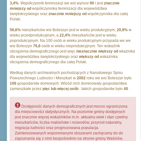
3,4%
. Współczynnik feminizacji we wsi wynosi
90
i jest
znacznie
mniejszy od
współczynnika feminizacji dla województwa
świętokrzyskiego oraz
znacznie mniejszy od
współczynnika dla całej
Polski.
56,6%
mieszkańców wsi Boleszyn jest w wieku produkcyjnym,
20,9%
w
wieku przedprodukcyjnym, a
22,4%
mieszkańców jest w wieku
poprodukcyjnym. Na 100 osób w wieku produkcyjnym przypada we we
wsi Boleszyn
76,6
osób w wieku nieprodukcyjnym. Ten wskaźnik
obciążenia demograficznego jest więc
nieznacznie większy od
wkażnika
dla województwa świętokrzyskiego oraz
większy od
wskażnika
obciążenia demograficznego dla całej Polski.
Według danych archiwalnych pochodzących z Narodowego Spisu
Powszechnego Ludności i Mieszkań w
2002
roku we wsi Boleszyn było
106
gospodarstw domowych. Wśród nich dominowały gospodarstwa
zamieszkałe przez
pięc lub więcej osób
- takich gospodarstw było
40
.
Dostępność danych demograficznych jest mocno ograniczona
dla miejscowości statystycznych. Na poziomie gminy dostępnych
jest znacznie więcej wskaźników m.in. aktualny wiek i stan cywilny
mieszkańców, liczba małżeństw i rozwodów, przyrost naturalny,
migracja ludności oraz prognozowana populacja.
Zainteresowanych wspomnianymi obszarami zachęcamy do do
zapoznania się z nimi bezpośrednio na stronie gminy Waśniów.