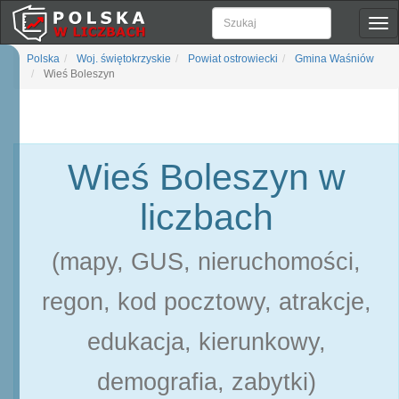
Pok
naw
Polska
Woj. świętokrzyskie
Powiat ostrowiecki
Gmina Waśniów
Wieś Boleszyn
Wieś Boleszyn w
liczbach
(mapy, GUS, nieruchomości,
regon, kod pocztowy, atrakcje,
edukacja, kierunkowy,
demografia, zabytki)