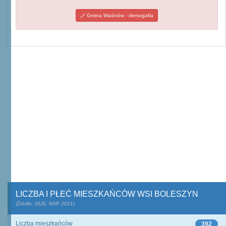
Gmina Waśniów - demogafia
LICZBA I PŁEĆ MIESZKAŃCÓW WSI BOLESZYN
(Źródło: GUS, NSP 2021)
Liczba mieszkańców
392