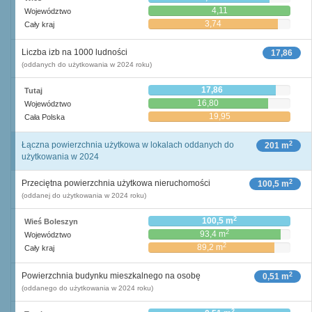
4,11
Województwo
3,74
Cały kraj
Liczba izb na 1000 ludności
17,86
(oddanych do użytkowania w 2024 roku)
17,86
Tutaj
16,80
Województwo
19,95
Cała Polska
2
Łączna powierzchnia użytkowa w lokalach oddanych do
201 m
użytkowania w 2024
2
Przeciętna powierzchnia użytkowa nieruchomości
100,5 m
(oddanej do użytkowania w 2024 roku)
2
100,5 m
Wieś Boleszyn
2
93,4 m
Województwo
2
89,2 m
Cały kraj
2
Powierzchnia budynku mieszkalnego na osobę
0,51 m
(oddanego do użytkowania w 2024 roku)
2