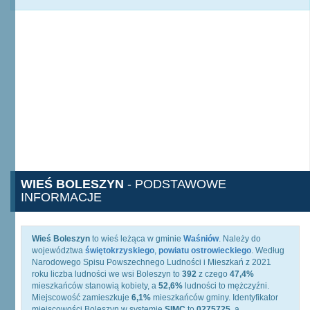
WIEŚ BOLESZYN
- PODSTAWOWE
INFORMACJE
Wieś Boleszyn
to wieś leżąca w gminie
Waśniów
. Należy do
województwa
świętokrzyskiego
,
powiatu ostrowieckiego
. Według
Narodowego Spisu Powszechnego Ludności i Mieszkań z 2021
roku liczba ludności we wsi Boleszyn to
392
z czego
47,4%
mieszkańców stanowią kobiety, a
52,6%
ludności to mężczyźni.
Miejscowość zamieszkuje
6,1%
mieszkańców gminy. Identyfikator
miejscowości Boleszyn w systemie
SIMC
to
0275725
, a