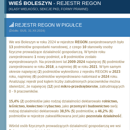
WIEŚ BOLESZYN
- REJESTR REGON
(KLASY WIELKOŚCI, SEKCJE PKD, FORMY PRAWNE)
REJESTR REGON W PIGUŁCE
(Źródło: GUS, 31.XII.2024)
We wsi Boleszyn w roku 2024 w rejestrze
REGON
zarejestrowanych było
13
podmiotów gospodarki narodowej, z czego
10
stanowiły osoby
fizyczne prowadzące działalność gospodarczą. W tymże roku
zarejestrowano
1
nowy podmiot, a
0
podmiotów zostało
wyrejestrowanych. Na przestrzeni lat
2009
-
2024
najwięcej (
5
) podmiotów
zarejestrowano w roku
2018
, a najmniej (
0
) w roku
2021
. W tym samym
okresie najwięcej (
2
) podmiotów wykreślono z rejestru REGON w
2023
roku, najmniej (
0
) podmiotów wyrejestrowano natomiast w
2024
roku.
Analizując rejestr pod kątem liczby zatrudnionych pracowników można
stwierdzić, że najwięcej (
12
) jest
mikro-przedsiębiorstw
, zatrudniających
0 - 9 pracowników.
15,4%
(
2
) podmiotów jako rodzaj działalności deklarowało
rolnictwo,
leśnictwo, łowiectwo i rybactwo
, jako
przemysł i budownictwo
swój
rodzaj działalności deklarowało
38,5%
(
5
) podmiotów, a
46,2%
(
6
)
podmiotów w rejestrze zakwalifikowana jest jako
pozostała działalność
.
Wśród osób fizycznych prowadzących działalność gospodarczą we wsi