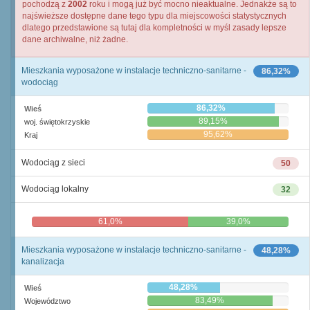
pochodzą z
2002
roku i mogą już być mocno nieaktualne. Jednakże są to
najświeższe dostępne dane tego typu dla miejscowości statystycznych
dlatego przedstawione są tutaj dla kompletności w myśl zasady lepsze
dane archiwalne, niż żadne.
Mieszkania wyposażone w instalacje techniczno-sanitarne -
86,32%
wodociąg
86,32%
Wieś
89,15%
woj. świętokrzyskie
95,62%
Kraj
Wodociąg z sieci
50
Wodociąg lokalny
32
61,0%
39,0%
Mieszkania wyposażone w instalacje techniczno-sanitarne -
48,28%
kanalizacja
48,28%
Wieś
83,49%
Województwo