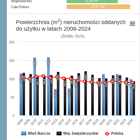
0,38 m
Województwo
2
0,47 m
Cała Polska
2
Powierzchnia (m
) nieruchomości oddanych
do użytku w latach 2008-2024
(Źródło: GUS)
200
150
159,0
158,0
120,6
119,4
116,3
115,5
115,0
113,3
113,0
113,4
100
111,4
110,5
110,0
109,9
109,1
108,2
107,1
103,5
102,9
102,5
101,1
99,3
99,0
93,4
74,0
72,0
50
0
2008
2009
2010
2011
2012
2013
2014
2015
2016
2017
2018
2019
2020
2021
2022
2023
2024
Wieś Barcza
Woj. świętokrzyskie
Polska