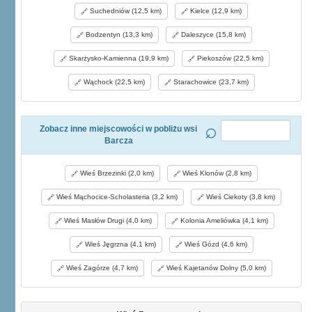
Suchedniów (12,5 km)
Kielce (12,9 km)
Bodzentyn (13,3 km)
Daleszyce (15,8 km)
Skarżysko-Kamienna (19,9 km)
Piekoszów (22,5 km)
Wąchock (22,5 km)
Starachowice (23,7 km)
Zobacz inne miejscowości w pobliżu wsi
Barcza
Wieś Brzezinki (2,0 km)
Wieś Klonów (2,8 km)
Wieś Mąchocice-Scholasteria (3,2 km)
Wieś Ciekoty (3,8 km)
Wieś Masłów Drugi (4,0 km)
Kolonia Ameliówka (4,1 km)
Wieś Jęgrzna (4,1 km)
Wieś Gózd (4,6 km)
Wieś Zagórze (4,7 km)
Wieś Kajetanów Dolny (5,0 km)