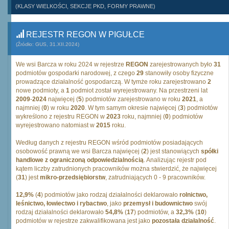
(KLASY WIELKOŚCI, SEKCJE PKD, FORMY PRAWNE)
REJESTR REGON W PIGUŁCE
(Źródło: GUS, 31.XII.2024)
We wsi Barcza w roku 2024 w rejestrze
REGON
zarejestrowanych było
31
podmiotów gospodarki narodowej, z czego
29
stanowiły osoby fizyczne
prowadzące działalność gospodarczą. W tymże roku zarejestrowano
2
nowe podmioty, a
1
podmiot został wyrejestrowany. Na przestrzeni lat
2009
-
2024
najwięcej (
5
) podmiotów zarejestrowano w roku
2021
, a
najmniej (
0
) w roku
2020
. W tym samym okresie najwięcej (
3
) podmiotów
wykreślono z rejestru REGON w
2023
roku, najmniej (
0
) podmiotów
wyrejestrowano natomiast w
2015
roku.
Według danych z rejestru REGON wśród podmiotów posiadających
osobowość prawną we wsi Barcza najwięcej (
2
) jest stanowiących
spółki
handlowe z ograniczoną odpowiedzialnością
. Analizując rejestr pod
kątem liczby zatrudnionych pracowników można stwierdzić, że najwięcej
(
31
) jest
mikro-przedsiębiorstw
, zatrudniających 0 - 9 pracowników.
12,9%
(
4
) podmiotów jako rodzaj działalności deklarowało
rolnictwo,
leśnictwo, łowiectwo i rybactwo
, jako
przemysł i budownictwo
swój
rodzaj działalności deklarowało
54,8%
(
17
) podmiotów, a
32,3%
(
10
)
podmiotów w rejestrze zakwalifikowana jest jako
pozostała działalność
.