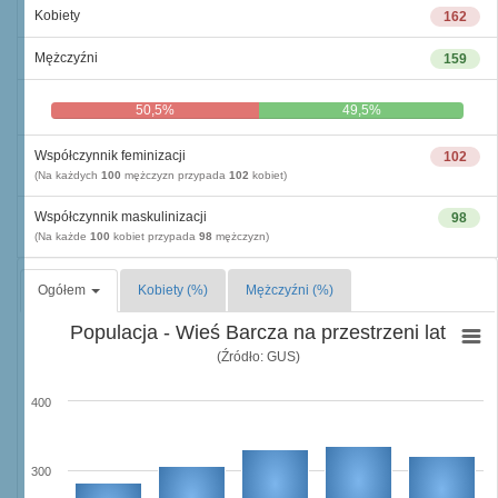
Kobiety
162
Mężczyźni
159
50,5%
49,5%
Współczynnik feminizacji
102
(Na każdych
100
mężczyzn przypada
102
kobiet)
Współczynnik maskulinizacji
98
(Na każde
100
kobiet przypada
98
mężczyzn)
Ogółem
Kobiety (%)
Mężczyźni (%)
Populacja - Wieś Barcza na przestrzeni lat
(Źródło: GUS)
400
300