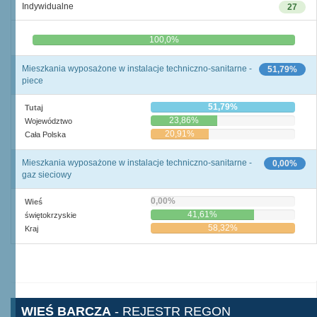
Indywidualne
27
0,0%
100,0%
Mieszkania wyposażone w instalacje techniczno-sanitarne -
51,79%
piece
51,79%
Tutaj
23,86%
Województwo
20,91%
Cała Polska
Mieszkania wyposażone w instalacje techniczno-sanitarne -
0,00%
gaz sieciowy
0,00%
Wieś
41,61%
świętokrzyskie
58,32%
Kraj
WIEŚ BARCZA
- REJESTR REGON