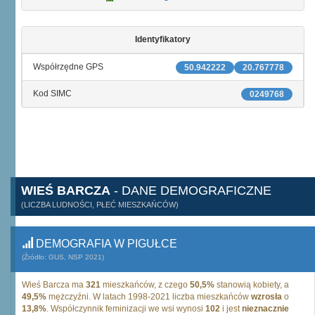
Identyfikatory
Współrzędne GPS
50.942222
20.767778
Kod SIMC
0249768
WIEŚ BARCZA
- DANE DEMOGRAFICZNE
(LICZBA LUDNOŚCI, PŁEĆ MIESZKAŃCÓW)
DEMOGRAFIA W PIGUŁCE
(Źródło: GUS, NSP 2021)
Wieś Barcza ma
321
mieszkańców, z czego
50,5%
stanowią kobiety, a
49,5%
mężczyźni. W latach 1998-2021 liczba mieszkańców
wzrosła
o
13,8%
. Współczynnik feminizacji we wsi wynosi
102
i jest
nieznacznie