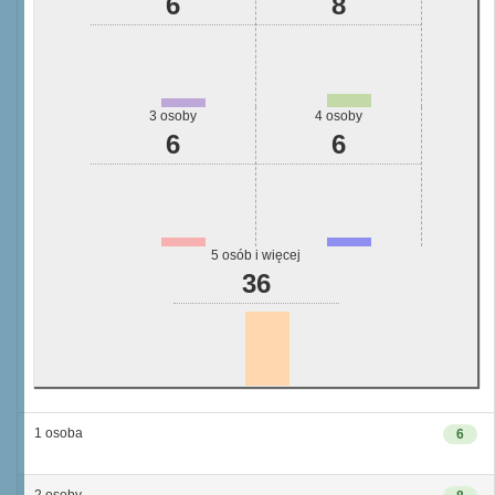
6
8
3 osoby
4 osoby
6
6
5 osób i więcej
36
1 osoba
6