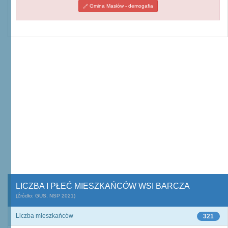
Gmina Masłów - demogafia
LICZBA I PŁEĆ MIESZKAŃCÓW WSI BARCZA
(Źródło: GUS, NSP 2021)
Liczba mieszkańców
321