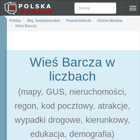
Pok
naw
Polska
Woj. świętokrzyskie
Powiat kielecki
Gmina Masłów
Wieś Barcza
Wieś Barcza w
liczbach
(mapy, GUS, nieruchomości,
regon, kod pocztowy, atrakcje,
wypadki drogowe, kierunkowy,
edukacja, demografia)