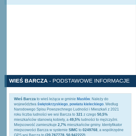
WIEŚ BARCZA
- PODSTAWOWE INFORMACJE
Wieś Barcza
to wieś leżąca w gminie
Masłów
. Należy do
województwa
świętokrzyskiego
,
powiatu kieleckiego
. Według
Narodowego Spisu Powszechnego Ludności i Mieszkań z 2021
roku liczba ludności we wsi Barcza to
321
z czego
50,5%
mieszkańców stanowią kobiety, a
49,5%
ludności to mężczyźni.
Miejscowość zamieszkuje
2,7%
mieszkańców gminy. Identyfikator
miejscowości Barcza w systemie
SIMC
to
0249768
, a współrzędne
GPS wsi Barcza to
(20.767778, 50.942222)
.