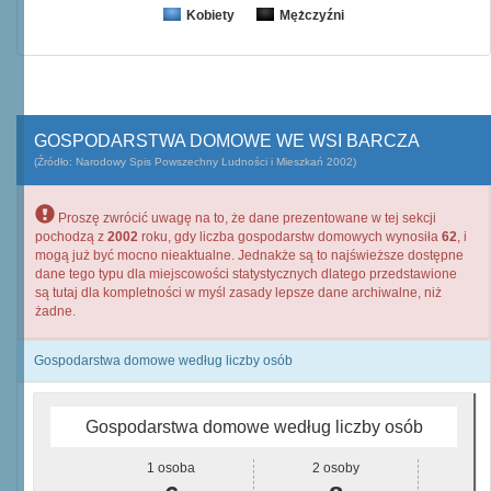
Kobiety
Mężczyźni
GOSPODARSTWA DOMOWE WE WSI BARCZA
(Źródło: Narodowy Spis Powszechny Ludności i Mieszkań 2002)
Proszę zwrócić uwagę na to, że dane prezentowane w tej sekcji
pochodzą z
2002
roku, gdy liczba gospodarstw domowych wynosiła
62
, i
mogą już być mocno nieaktualne. Jednakże są to najświeższe dostępne
dane tego typu dla miejscowości statystycznych dlatego przedstawione
są tutaj dla kompletności w myśl zasady lepsze dane archiwalne, niż
żadne.
Gospodarstwa domowe według liczby osób
Gospodarstwa domowe według liczby osób
1 osoba
2 osoby