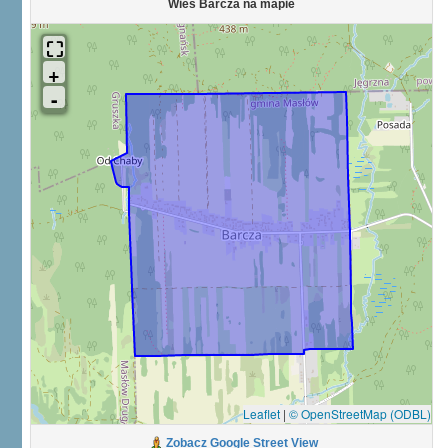
Wieś Barcza na mapie
Leaflet
|
© OpenStreetMap (ODBL)
Zobacz Google Street View