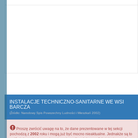
INSTALACJE TECHNICZNO-SANITARNE WE WSI
BARCZA
(Źródło: Narodowy Spis Powszechny Ludności i Mieszkań 2002)
Proszę zwrócić uwagę na to, że dane prezentowane w tej sekcji
pochodzą z
2002
roku i mogą już być mocno nieaktualne. Jednakże są to