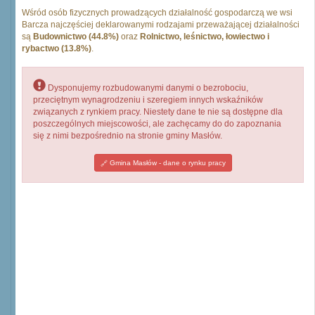
Wśród osób fizycznych prowadzących działalność gospodarczą we wsi
Barcza najczęściej deklarowanymi rodzajami przeważającej działalności
są
Budownictwo (44.8%)
oraz
Rolnictwo, leśnictwo, łowiectwo i
rybactwo (13.8%)
.
Dysponujemy rozbudowanymi danymi o bezrobociu,
przeciętnym wynagrodzeniu i szeregiem innych wskaźników
związanych z rynkiem pracy. Niestety dane te nie są dostępne dla
poszczególnych miejscowości, ale zachęcamy do do zapoznania
się z nimi bezpośrednio na stronie gminy Masłów.
Gmina Masłów - dane o rynku pracy