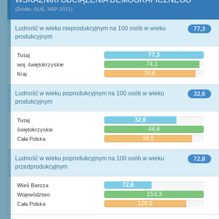
(Źródło: GUS, NSP 2021)
Ludność w wieku nieprodukcyjnym na 100 osób w wieku
77,3
produkcyjnym
77,3
Tutaj
74,1
woj. świętokrzyskie
70,8
Kraj
Ludność w wieku poprodukcyjnym na 100 osób w wieku
32,6
produkcyjnym
32,6
Tutaj
44,8
świętokrzyskie
39,5
Cała Polska
Ludność w wieku poprodukcyjnym na 100 osób w wieku
72,8
przedprodukcyjnym
72,8
Wieś Barcza
153,3
Województwo
126,0
Cała Polska