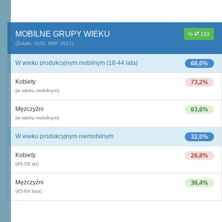
MOBILNE GRUPY WIEKU
%
123
(Źródło: GUS, NSP 2021)
W wieku produkcyjnym mobilnym (18-44 lata)
68,0%
Kobiety
73,2%
(w wieku mobilnym)
Mężczyźni
63,6%
(w wieku mobilnym)
W wieku produkcyjnym niemobilnym
32,0%
Kobiety
26,8%
(45-59 lat)
Mężczyźni
36,4%
(45-64 lata)