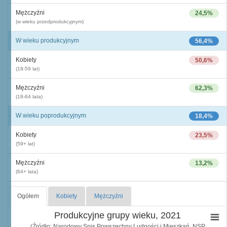
Mężczyźni
24,5%
(w wieku przedprodukcyjnym)
W wieku produkcyjnym
56,4%
Kobiety
50,6%
(18-59 lat)
Mężczyźni
62,3%
(18-64 lata)
W wieku poprodukcyjnym
18,4%
Kobiety
23,5%
(59+ lat)
Mężczyźni
13,2%
(64+ lata)
Ogółem
Kobiety
Mężczyźni
Produkcyjne grupy wieku, 2021
(Źródło: Narodowy Spis Powszechny Ludności i Mieszkań, NSP