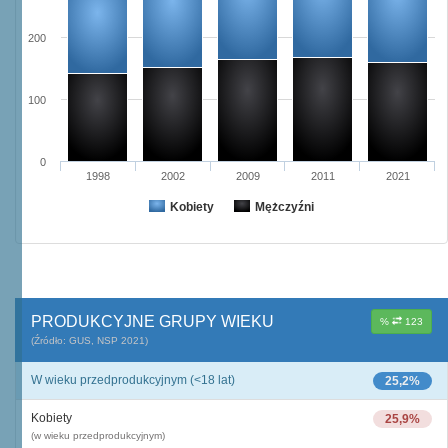
200
100
0
1998
2002
2009
2011
2021
Kobiety
Mężczyźni
PRODUKCYJNE GRUPY WIEKU
%
123
(Źródło: GUS, NSP 2021)
W wieku przedprodukcyjnym (<18 lat)
25,2%
Kobiety
25,9%
(w wieku przedprodukcyjnym)