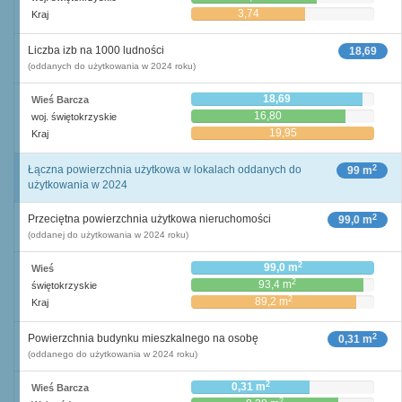
3,74
Kraj
Liczba izb na 1000 ludności
18,69
(oddanych do użytkowania w 2024 roku)
18,69
Wieś Barcza
16,80
woj. świętokrzyskie
19,95
Kraj
2
Łączna powierzchnia użytkowa w lokalach oddanych do
99 m
użytkowania w 2024
2
Przeciętna powierzchnia użytkowa nieruchomości
99,0 m
(oddanej do użytkowania w 2024 roku)
2
99,0 m
Wieś
2
93,4 m
świętokrzyskie
2
89,2 m
Kraj
2
Powierzchnia budynku mieszkalnego na osobę
0,31 m
(oddanego do użytkowania w 2024 roku)
2
0,31 m
Wieś Barcza
2