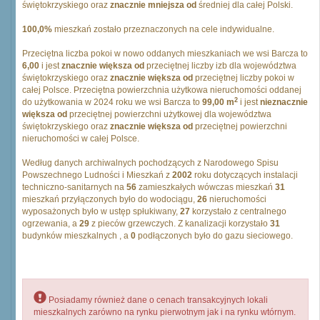
świętokrzyskiego oraz
znacznie mniejsza od
średniej dla całej Polski.
100,0%
mieszkań zostało przeznaczonych na cele indywidualne.
Przeciętna liczba pokoi w nowo oddanych mieszkaniach we wsi Barcza to
6,00
i jest
znacznie większa od
przeciętnej liczby izb dla województwa
świętokrzyskiego oraz
znacznie większa od
przeciętnej liczby pokoi w
całej Polsce. Przeciętna powierzchnia użytkowa nieruchomości oddanej
2
do użytkowania w 2024 roku we wsi Barcza to
99,00 m
i jest
nieznacznie
większa od
przeciętnej powierzchni użytkowej dla województwa
świętokrzyskiego oraz
znacznie większa od
przeciętnej powierzchni
nieruchomości w całej Polsce.
Według danych archiwalnych pochodzących z Narodowego Spisu
Powszechnego Ludności i Mieszkań z
2002
roku dotyczących instalacji
techniczno-sanitarnych na
56
zamieszkałych wówczas mieszkań
31
mieszkań przyłączonych było do wodociągu,
26
nieruchomości
wyposażonych było w ustęp spłukiwany,
27
korzystało z centralnego
ogrzewania, a
29
z pieców grzewczych. Z kanalizacji korzystało
31
budynków mieszkalnych , a
0
podłączonych było do gazu sieciowego.
Posiadamy również dane o cenach transakcyjnych lokali
mieszkalnych zarówno na rynku pierwotnym jak i na rynku wtórnym.