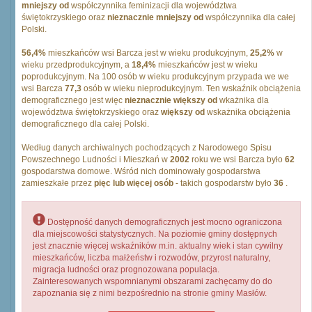
mniejszy od
współczynnika feminizacji dla województwa
świętokrzyskiego oraz
nieznacznie mniejszy od
współczynnika dla całej
Polski.
56,4%
mieszkańców wsi Barcza jest w wieku produkcyjnym,
25,2%
w
wieku przedprodukcyjnym, a
18,4%
mieszkańców jest w wieku
poprodukcyjnym. Na 100 osób w wieku produkcyjnym przypada we we
wsi Barcza
77,3
osób w wieku nieprodukcyjnym. Ten wskaźnik obciążenia
demograficznego jest więc
nieznacznie większy od
wkażnika dla
województwa świętokrzyskiego oraz
większy od
wskażnika obciążenia
demograficznego dla całej Polski.
Według danych archiwalnych pochodzących z Narodowego Spisu
Powszechnego Ludności i Mieszkań w
2002
roku we wsi Barcza było
62
gospodarstwa domowe. Wśród nich dominowały gospodarstwa
zamieszkałe przez
pięc lub więcej osób
- takich gospodarstw było
36
.
Dostępność danych demograficznych jest mocno ograniczona
dla miejscowości statystycznych. Na poziomie gminy dostępnych
jest znacznie więcej wskaźników m.in. aktualny wiek i stan cywilny
mieszkańców, liczba małżeństw i rozwodów, przyrost naturalny,
migracja ludności oraz prognozowana populacja.
Zainteresowanych wspomnianymi obszarami zachęcamy do do
zapoznania się z nimi bezpośrednio na stronie gminy Masłów.