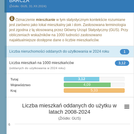
BARCZA
(Źródło: GUS, 31.XII.2024)
Oznaczenie
mieszkanie
w tym statystycznym kontekście rozumiane
jest zarówno jako lokal mieszkalny jak i dom. Zastosowana terminologia
jest zgodna z tą stosowaną przez Główny Urząd Statystyczny (GUS). Przy
obliczeniach wskaźników na 1000 ludności zastosowano
najaktualniejsze dostępne dane o liczbie mieszkańców.
Liczba nieruchomości oddanych do użytkowania w 2024 roku
1
Liczba mieszkań na 1000 mieszkańców
3,12
(oddanych do użytkowania w 2024 roku)
3,12
Tutaj
4,09
Województwo
5,33
Kraj
Liczba mieszkań oddanych do użytku w
latach 2008-2024
(Źródło: GUS)
6