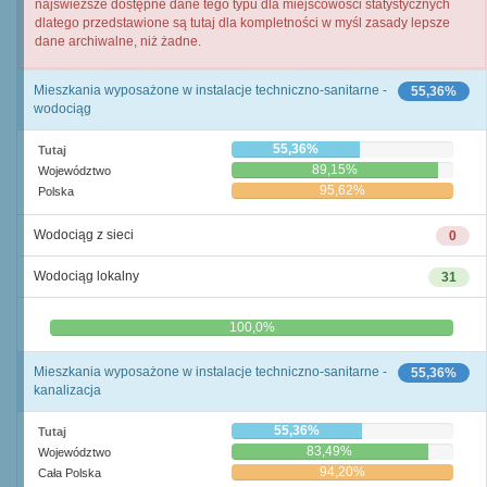
najświeższe dostępne dane tego typu dla miejscowości statystycznych
dlatego przedstawione są tutaj dla kompletności w myśl zasady lepsze
dane archiwalne, niż żadne.
Mieszkania wyposażone w instalacje techniczno-sanitarne -
55,36%
wodociąg
55,36%
Tutaj
89,15%
Województwo
95,62%
Polska
Wodociąg z sieci
0
Wodociąg lokalny
31
0,0%
100,0%
Mieszkania wyposażone w instalacje techniczno-sanitarne -
55,36%
kanalizacja
55,36%
Tutaj
83,49%
Województwo
94,20%
Cała Polska