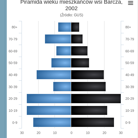
Piramida wieku mieszkańców wsi Barcza,
2002
(Źródło: GUS)
80+
80+
70-79
70-79
60-69
60-69
50-59
50-59
40-49
40-49
30-39
30-39
20-29
20-29
10-19
10-19
0-9
0-9
30
20
10
0
10
20
30