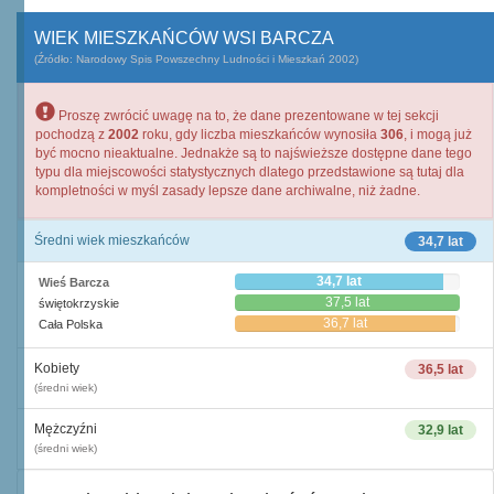
WIEK MIESZKAŃCÓW WSI BARCZA
(Źródło: Narodowy Spis Powszechny Ludności i Mieszkań 2002)
Proszę zwrócić uwagę na to, że dane prezentowane w tej sekcji
pochodzą z
2002
roku, gdy liczba mieszkańców wynosiła
306
, i mogą już
być mocno nieaktualne. Jednakże są to najświeższe dostępne dane tego
typu dla miejscowości statystycznych dlatego przedstawione są tutaj dla
kompletności w myśl zasady lepsze dane archiwalne, niż żadne.
Średni wiek mieszkańców
34,7 lat
34,7 lat
Wieś Barcza
37,5 lat
świętokrzyskie
36,7 lat
Cała Polska
Kobiety
36,5 lat
(średni wiek)
Mężczyźni
32,9 lat
(średni wiek)