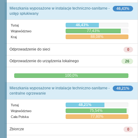
Mieszkania wyposażone w instalacje techniczno-sanitarne -
46,43%
ustęp spłukiwany
46,43%
Tutaj
77,43%
Województwo
88,08%
Kraj
Odprowadzenie do sieci
0
Odprowadzenie do urządzenia lokalnego
26
0,0%
100,0%
Mieszkania wyposażone w instalacje techniczno-sanitarne -
48,21%
centralne ogrzewanie
48,21%
Tutaj
75,54%
Województwo
77,80%
Cała Polska
Zbiorcze
0