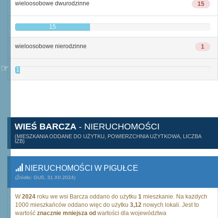
wieloosobowe dwurodzinne
15
15
wieloosobowe nierodzinne
1
1
WIEŚ BARCZA
- NIERUCHOMOŚCI
(MIESZKANIA ODDANE DO UŻYTKU, POWIERZCHNIA UŻYTKOWA, LICZBA
IZB)
NIERUCHOMOŚCI W PIGUŁCE
(Źródło: GUS, 31.XII.2024)
W
2024
roku we wsi Barcza oddano do użytku
1
mieszkanie. Na każdych
1000 mieszkańców oddano więc do użytku
3,12
nowych lokali. Jest to
wartość
znacznie mniejsza od
wartości dla województwa