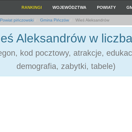
RANKINGI
WOJEWÓDZTWA
POWIATY
GM
Powiat pińczowski
Gmina Pińczów
Wieś Aleksandrów
eś Aleksandrów w liczb
gon, kod pocztowy, atrakcje, edukac
demografia, zabytki, tabele)