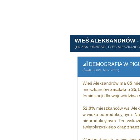
WIEŚ ALEKSANDRÓW
-
(LICZBA LUDNOŚCI, PŁEĆ MIESZKAŃC
DEMOGRAFIA W PIG
(Źródło: GUS, NSP 2021)
Wieś Aleksandrów ma
85
mie
mieszkańców
zmalała
o
35,
feminizacji dla województwa
52,9%
mieszkańców wsi Alek
w wieku poprodukcyjnym. Na
nieprodukcyjnym. Ten wskaźn
świętokrzyskiego oraz
znacz
Według danych archiwalnyc