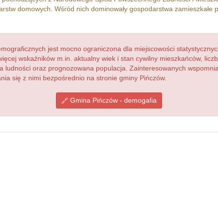
rstw domowych. Wśród nich dominowały gospodarstwa zamieszkałe 
ograficznych jest mocno ograniczona dla miejscowości statystycznyc
więcej wskaźników m.in. aktualny wiek i stan cywilny mieszkańców, lic
acja ludności oraz prognozowana populacja. Zainteresowanych wspomn
a się z nimi bezpośrednio na stronie gminy Pińczów.
Gmina Pińczów - demogafia