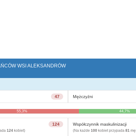
ZKAŃCÓW WSI ALEKSANDRÓW
47
Mężczyźni
55,3%
44,7%
124
Współczynnik maskulinizacji
pada
124
kobiet)
(Na każde
100
kobiet przypada
81
męż