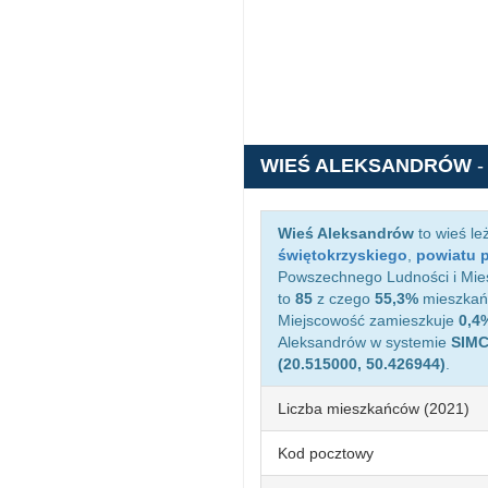
WIEŚ ALEKSANDRÓW
-
Wieś Aleksandrów
to wieś l
świętokrzyskiego
,
powiatu 
Powszechnego Ludności i Mies
to
85
z czego
55,3%
mieszkańc
Miejscowość zamieszkuje
0,4
Aleksandrów w systemie
SIM
(20.515000, 50.426944)
.
Liczba mieszkańców (2021)
Kod pocztowy