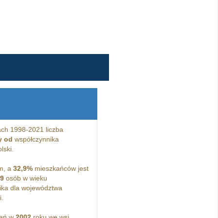
ch 1998-2021 liczba
y od
współczynnika
lski.
m, a
32,9%
mieszkańców jest
,9
osób w wieku
ka dla województwa
i.
kań w
2002
roku we wsi