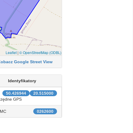
Leaflet
|
© OpenStreetMap (ODBL)
Zobacz Google Street View
Identyfikatory
50.426944
20.515000
rzędne GPS
IMC
0262600