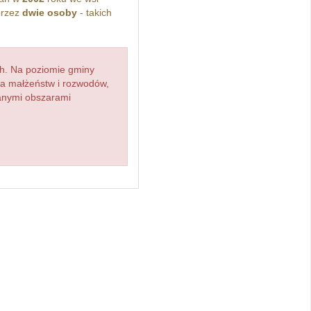
przez
dwie osoby
- takich
h. Na poziomie gminy
zba małżeństw i rozwodów,
ianymi obszarami