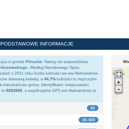
 PODSTAWOWE INFORMACJE
eżąca w gminie
Pińczów
. Należy do województwa
Wi
pińczowskiego
. Według Narodowego Spisu
zkań z 2021 roku liczba ludności we wsi Aleksandrów
ów stanowią kobiety, a
44,7%
ludności to mężczyźni.
%
mieszkańców gminy. Identyfikator miejscowości
C
to
0262600
, a współrzędne GPS wsi Aleksandrów to
85
28-400