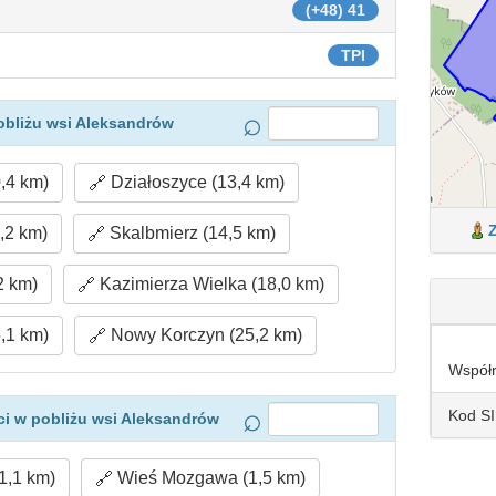
(+48) 41
TPI
obliżu wsi Aleksandrów
,4 km)
Działoszyce (13,4 km)
,2 km)
Skalbmierz (14,5 km)
2 km)
Kazimierza Wielka (18,0 km)
,1 km)
Nowy Korczyn (25,2 km)
Współ
Kod S
i w pobliżu wsi Aleksandrów
1,1 km)
Wieś Mozgawa (1,5 km)