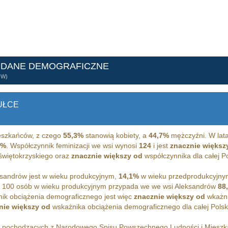
 DANE DEMOGRAFICZNE
ÓW)
UŁCE
szkańców, z czego
55,3%
stanowią kobiety, a
44,7%
mężczyźni. W lata
1%
. Współczynnik feminizacji we wsi wynosi
124
i jest
znacznie większ
 świętokrzyskiego oraz
znacznie większy od
współczynnika dla całej Po
sandrów jest w wieku produkcyjnym,
14,1%
w wieku przedprodukcyjny
 100 osób w wieku produkcyjnym przypada we we wsi Aleksandrów
88
ik obciążenia demograficznego jest więc
znacznie większy od
wkażni
nie większy od
wskażnika obciążenia demograficznego dla całej Polsk
h pochodzących z Narodowego Spisu Powszechnego Ludności i Miesz