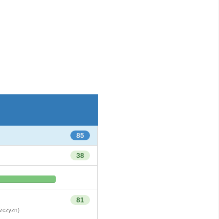
85
38
81
czyzn)