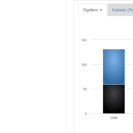
Ogółem
Kobiety (%
150
100
50
0
1998