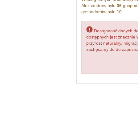
Aleksandrów było
36
gospoda
gospodarstw było
10
.
Dostępność danych dem
dostępnych jest znacznie 
przyrost naturalny, migr
zachęcamy do do zapoznani