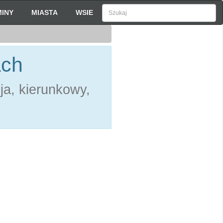
INY
MIASTA
WSIE
ach
ja, kierunkowy,