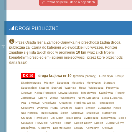
Powiat sierpecki - dane o pojazdach
DROGI PUBLICZNE
Przez Osada leśna Zamość-Gajówka nie przechodzi
żadna droga
publiczna
zaliczana do kategorii wojewódzkiej lub wyższej. Poniżej
znajduje się lista takich dróg w promieniu
10 km
wraz z ich typem i
kompletnym przebiegiem (spisem miejscowości, przez które przechodzi
dana trasa).
DK 10
droga krajowa nr 10
(granica (Niemcy) - Lubieszyn - Dołuje -
Skarbimierzyce - Mierzyn - Szczecin - Motaniec - Morzyczyn - Stargard
Szczeciński - Krąpiel - Suchań - Wapnica - Recz - Wielgoszcz - Prostynia -
Cybowo - Kalisz Pomorski - Łowicz Małecki - Mirosławiec - Kalinówka - Piecnik -
Jabłonowo - Lubno - Wałcz - Witankowo - Nowa Łubianka - Stara Łubianka -
Piła - Śmiłowo - Grabówno - Okaliniec - Pobórka Wielka - Tomaszewo -
Kosztowo - Wyrzysk - Ruda - Mrozowo - Sadki - Śmielin - Lubaszcz - Nakło
Nad Notecią - Trzeciewnica - Ślesin - Minikowo - Strzelewo - Kamieniec -
Kruszyn - Pawłówek - Lisi Ogon - Białe Błota - Bydgoszcz - Makowiska - Solec
Kujawski - Przyłubie - Cierpice - Toruń - Lubicz Dolny - Lubicz - Lubicz Górny -
Brzozówka - Głogowo - Dobrzejewice - Zawały - Kawęczyn - Obrowo -