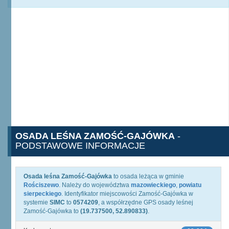
OSADA LEŚNA ZAMOŚĆ-GAJÓWKA
-
PODSTAWOWE INFORMACJE
Osada leśna Zamość-Gajówka
to osada leżąca w gminie
Rościszewo
. Należy do województwa
mazowieckiego
,
powiatu
sierpeckiego
. Identyfikator miejscowości Zamość-Gajówka w
systemie
SIMC
to
0574209
, a współrzędne GPS osady leśnej
Zamość-Gajówka to
(19.737500, 52.890833)
.