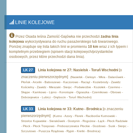
LINIE KOLEJOWE
Przez Osada leśna Zamość-Gajówka nie przechodzi
żadna linia
kolejowa
wykorzystywana do ruchu pasażerskiego lub towarowego.
Poniżej znajduje się lista takich linii w promieniu
10 km
wraz z ich typem i
kompletnym przebiegiem (spisem stacji kolejowych/przystanków
osobowych, przez które przechodzi dana linia).
LK 27
Linia kolejowa nr 27: Nasielsk - Toruń Wschodni
[o
znaczeniu pierwszorzędnym]
(Nasielsk - Cieksyn - Wkra - Dalanówek -
Płońsk - Arcelin - Baboszewo - Kaczorowo - Raciąż - Koziebrody - Zawidz
Kościelny - Zawidz - Mieszaki - Sierpc - Podwierzbie - Koziołek - Czermno -
Skępe - Karnkowo - Lipno - Konotopie - Ograszka - Czernikowo - Obrowo -
Dobrzejewice - Lubicz - Grębocin - Toruń Wschodni)
LK 33
Linia kolejowa nr 33: Kutno - Brodnica
[o znaczeniu
pierwszorzędnym]
(Kutno - Azory - Florek - Raciborów Kutnowski -
Strzelce Kujawskie - Sierakówek - Gostynin - Rogożew - Łąck - Płock Radziwie
- Płock - Płock Trzepowo - Proboszczewice Płockie - Gozdowo - Susk - Sierpc -
Szczutowo - Puszcza Rządowa - Rypin - Kretki - Brodnica)