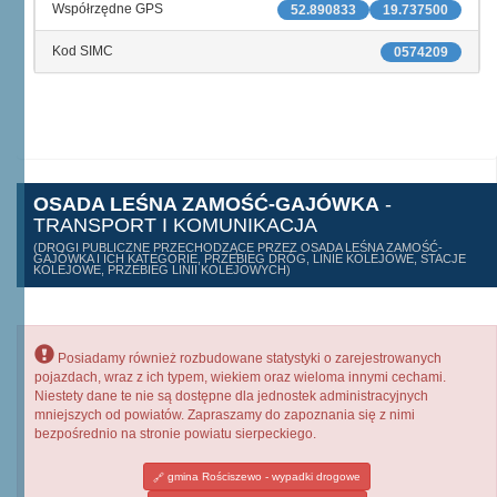
Współrzędne GPS
52.890833
19.737500
Kod SIMC
0574209
OSADA LEŚNA ZAMOŚĆ-GAJÓWKA
-
TRANSPORT I KOMUNIKACJA
(DROGI PUBLICZNE PRZECHODZĄCE PRZEZ OSADA LEŚNA ZAMOŚĆ-
GAJÓWKA I ICH KATEGORIE, PRZEBIEG DRÓG, LINIE KOLEJOWE, STACJE
KOLEJOWE, PRZEBIEG LINII KOLEJOWYCH)
Posiadamy również rozbudowane statystyki o zarejestrowanych
pojazdach, wraz z ich typem, wiekiem oraz wieloma innymi cechami.
Niestety dane te nie są dostępne dla jednostek administracyjnych
mniejszych od powiatów. Zapraszamy do zapoznania się z nimi
bezpośrednio na stronie powiatu sierpeckiego.
gmina Rościszewo - wypadki drogowe