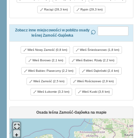
Raciąż (28,3 km)
Rypin (29,3 km)
Zobacz inne miejscowości w pobliżu osady
leśnej Zamość-Gajówka
Wieś Nowy Zamość (0,8 km)
Wieś Śniedzanowo (1,8 km)
Wieś Borowo (2,1 km)
Wieś Babiec Rżały (2,2 km)
Wieś Babiec Piaseczny (2,2 km)
Wieś Dąbrówki (2,4 km)
Wieś Zamość (2,5 km)
Wieś Rościszewo (2,9 km)
Wieś Łukomie (3,3 km)
Wieś Kuski (3,6 km)
Osada leśna Zamość-Gajówka na mapie