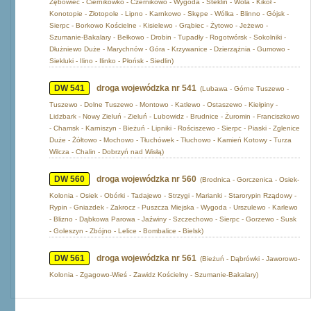
Zębówiec - Ciernikówko - Czernikowo - Wygoda - Steklin - Wola - Kikół -
Konotopie - Złotopole - Lipno - Karnkowo - Skępe - Wólka - Blinno - Gójsk -
Sierpc - Borkowo Kościelne - Kisielewo - Grąbiec - Żytowo - Jeżewo -
Szumanie-Bakalary - Bełkowo - Drobin - Tupadły - Rogotwórsk - Sokolniki -
Dłużniewo Duże - Marychnów - Góra - Krzywanice - Dzierzążnia - Gumowo -
Siekluki - Ilino - Ilinko - Płońsk - Siedlin)
DW 541
droga wojewódzka nr 541
(Lubawa - Górne Tuszewo -
Tuszewo - Dolne Tuszewo - Montowo - Katlewo - Ostaszewo - Kiełpiny -
Lidzbark - Nowy Zieluń - Zieluń - Lubowidz - Brudnice - Żuromin - Franciszkowo
- Chamsk - Karniszyn - Bieżuń - Lipniki - Rościszewo - Sierpc - Piaski - Zglenice
Duże - Żółtowo - Mochowo - Tłuchówek - Tłuchowo - Kamień Kotowy - Turza
Wilcza - Chalin - Dobrzyń nad Wisłą)
DW 560
droga wojewódzka nr 560
(Brodnica - Gorczenica - Osiek-
Kolonia - Osiek - Obórki - Tadajewo - Strzygi - Marianki - Starorypin Rządowy -
Rypin - Gniazdek - Zakrocz - Puszcza Miejska - Wygoda - Urszulewo - Karlewo
- Blizno - Dąbkowa Parowa - Jaźwiny - Szczechowo - Sierpc - Gorzewo - Susk
- Goleszyn - Zbójno - Lelice - Bombalice - Bielsk)
DW 561
droga wojewódzka nr 561
(Bieżuń - Dąbrówki - Jaworowo-
Kolonia - Zgagowo-Wieś - Zawidz Kościelny - Szumanie-Bakalary)