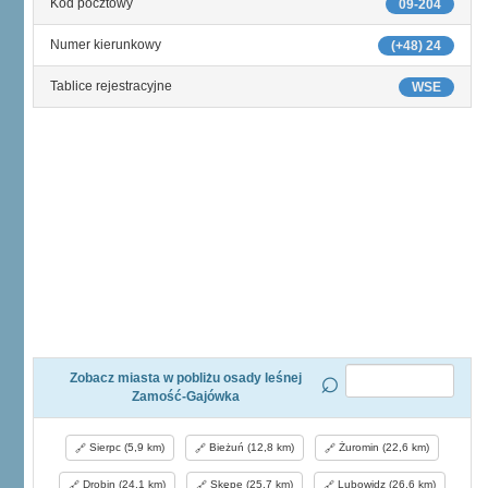
Kod pocztowy
09-204
Numer kierunkowy
(+48) 24
Tablice rejestracyjne
WSE
Zobacz miasta w pobliżu osady leśnej
Zamość-Gajówka
Sierpc (5,9 km)
Bieżuń (12,8 km)
Żuromin (22,6 km)
Drobin (24,1 km)
Skępe (25,7 km)
Lubowidz (26,6 km)