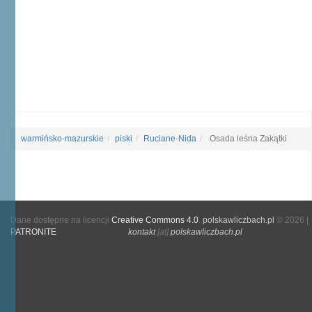
warmińsko-mazurskie
piski
Ruciane-Nida
Osada leśna Zakątki
Dane dostępne na licencji
Creative Commons 4.0
.
polskawliczbach.pl
© 2026 |
PATRONITE
kontakt
[at]
polskawliczbach.pl