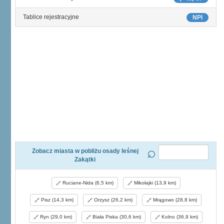
Tablice rejestracyjne
NPI
Zobacz miasta w pobliżu osady leśnej
Zakątki
Ruciane-Nida (6,5 km)
Mikołajki (13,9 km)
Pisz (14,3 km)
Orzysz (26,2 km)
Mrągowo (28,8 km)
Ryn (29,0 km)
Biała Piska (30,6 km)
Kolno (36,9 km)