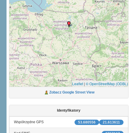
Leaflet
|
© OpenStreetMap (ODBL)
Zobacz Google Street View
Identyfikatory
Współrzędne GPS
53.680556
21.613611