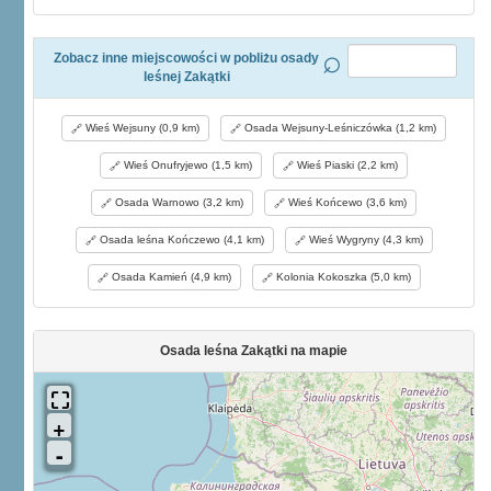
Zobacz inne miejscowości w pobliżu osady
leśnej Zakątki
Wieś Wejsuny (0,9 km)
Osada Wejsuny-Leśniczówka (1,2 km)
Wieś Onufryjewo (1,5 km)
Wieś Piaski (2,2 km)
Osada Warnowo (3,2 km)
Wieś Końcewo (3,6 km)
Osada leśna Kończewo (4,1 km)
Wieś Wygryny (4,3 km)
Osada Kamień (4,9 km)
Kolonia Kokoszka (5,0 km)
Osada leśna Zakątki na mapie