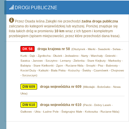
DROGI PUBLICZNE
Przez Osada leśna Zakątki nie przechodzi
żadna droga publiczna
zaliczana do kategorii wojewódzkiej lub wyższej. Poniżej znajduje się
lista takich dróg w promieniu
10 km
wraz z ich typem i kompletnym
przebiegiem (spisem miejscowości, przez które przechodzi dana trasa).
DK 58
droga krajowa nr 58
(Olsztynek - Mierki - Swaderki - Selwa -
Kurki - Dąb - Zgniłocha - Dłużek - Jedwabno - Narty - Warchały - Dzierzki -
Sawica - Janowo - Szczytno - Lemany - Zielonka - Stare Kiejkuty - Marksoby -
Babięta - Stare Kiełbonki - Zgon - Ruciane-Nida - Snopki - Pisz - Babrosty -
Kocioł Duży - Kaliszki - Biała Piska - Kożuchy - Świdry - Czarnówek - Chojnowo
- Szczuczyn)
DW 609
droga wojewódzka nr 609
(Mikołajki - Bobrówko - Nowa
Ukta)
DW 610
droga wojewódzka nr 610
(Piecki - Dobry Lasek -
Gałkowo - Ukta - Ładne Pole - Śwignajno Małe - Kokoszka - Ruciane-Nida)