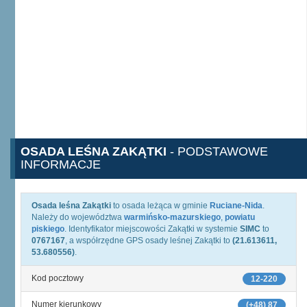
OSADA LEŚNA ZAKĄTKI
- PODSTAWOWE
INFORMACJE
Osada leśna Zakątki
to osada leżąca w gminie
Ruciane-Nida
.
Należy do województwa
warmińsko-mazurskiego
,
powiatu
piskiego
. Identyfikator miejscowości Zakątki w systemie
SIMC
to
0767167
, a współrzędne GPS osady leśnej Zakątki to
(21.613611,
53.680556)
.
Kod pocztowy
12-220
Numer kierunkowy
(+48) 87