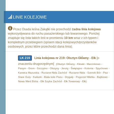
LINIE KOLEJOWE
Przez Osada leśna Zakątki nie przechodzi
żadna linia kolejowa
wykorzystywana do ruchu pasażerskiego lub towarowego. Poniżej
znajduje się lista takich linii w promieniu
10 km
wraz z ich typem i
kompletnym przebiegiem (spisem stacji kolejowych/przystanków
osobowych, przez które przechodzi dana linia).
LK 219
Linia kolejowa nr 219: Olsztyn Główny - Ełk
[o
znaczeniu drugorzędnym]
(Olsztyn Główny - Klewki - Marcinkowo -
Pasym - Grom - Szczytno - Olszyny - Jeruty - Świętajno - Kolonia - Spychowo -
Karwica Mazurska - Ruciane-Nida Zachód - Ruciane-Nida - Szeroki Bór - Pisz -
Stare Guty - Kaliszki - Biała koło Piszu - Drygały - Pogorzel Wielka - Bajtkowo -
Nowa Wieś Ełcka - Ełk Szyba Zachód - Ełk Towarowy - Ełk)