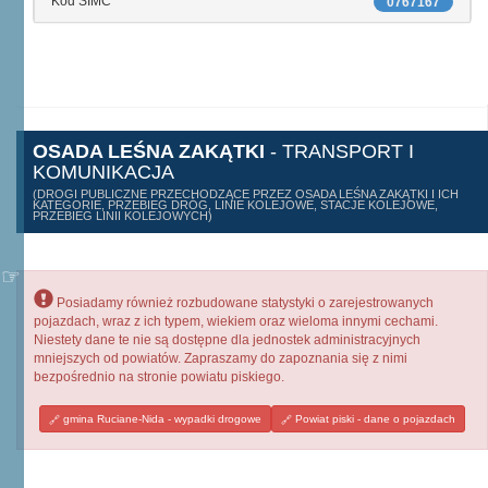
Kod SIMC
0767167
OSADA LEŚNA ZAKĄTKI
- TRANSPORT I
KOMUNIKACJA
(DROGI PUBLICZNE PRZECHODZĄCE PRZEZ OSADA LEŚNA ZAKĄTKI I ICH
KATEGORIE, PRZEBIEG DRÓG, LINIE KOLEJOWE, STACJE KOLEJOWE,
PRZEBIEG LINII KOLEJOWYCH)
Posiadamy również rozbudowane statystyki o zarejestrowanych
pojazdach, wraz z ich typem, wiekiem oraz wieloma innymi cechami.
Niestety dane te nie są dostępne dla jednostek administracyjnych
mniejszych od powiatów. Zapraszamy do zapoznania się z nimi
bezpośrednio na stronie powiatu piskiego.
gmina Ruciane-Nida - wypadki drogowe
Powiat piski - dane o pojazdach