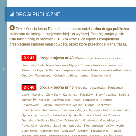
DROGI PUBLICZNE
Przez Osada leśna Pierzchno nie przechodzi
żadna droga publiczna
zaliczana do kategorii wojewódzkiej lub wyższej. Poniżej znajduje się
lista takich dróg w promieniu
10 km
wraz z ich typem i kompletnym
przebiegiem (spisem miejscowości, przez które przechodzi dana trasa).
DK 43
droga krajowa nr 43
(Wieluń - Rychłowice - Kamionka -
Dzietrzniki - Dalachów - Janinów - Młyny - Rudniki - Jaworek - Jaworzno -
Julianpol - Zajączki Drugie - Krzepice - Iwanowice Małe - Iwanowice-Naboków -
Opatów - Waleńczów - Kłobuck - Libidza - Lgota - Częstochowa)
DK 46
droga krajowa nr 46
(Kłodzko - Jaszkówka - Podzamek -
Laski - Mąkolno - Złoty Stok - Kamienica - Paczków - Stary Paczków - Ścibórz -
Otmuchów - Wójcice - Goświnowice - Nysa - Hanuszów - Strobice -
Pakosławice - Sidzina - Malerzowice Wielkie - Grabin - Jaczowice -
Brzęczkowice - Niemodlin - Sosnówka - Prądy - Dąbrowa - Karczów - Wrzoski -
Opole - Lędziny - Chrząstowice - Dębska Kuźnia - Schodnia - Ozimek -
Grodziec - Myślina - Błachów - Dobrodzień - Gosławice - Gwoździany -
Pawonków - Lisowice - Lubliniec - Lubecko - Kochanowice - Lisów - Herby -
Blachownia - Częstochowa - Odrzykoń - Olsztyn - Przymiłowice - Piasek -
Janów - Apolonka - Bystrzanowice - Lgoczanka - Ślęzany - Lelów - Nakło -