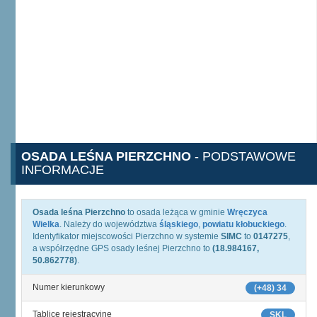
OSADA LEŚNA PIERZCHNO
- PODSTAWOWE
INFORMACJE
Osada leśna Pierzchno
to osada leżąca w gminie
Wręczyca
Wielka
. Należy do województwa
śląskiego
,
powiatu kłobuckiego
.
Identyfikator miejscowości Pierzchno w systemie
SIMC
to
0147275
,
a współrzędne GPS osady leśnej Pierzchno to
(18.984167,
50.862778)
.
Numer kierunkowy
(+48) 34
Tablice rejestracyjne
SKL