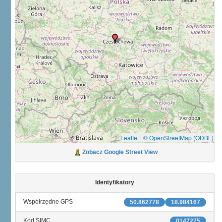
Leaflet
|
© OpenStreetMap (ODBL)
Zobacz Google Street View
Identyfikatory
Współrzędne GPS
50.862778
18.984167
Kod SIMC
0147275