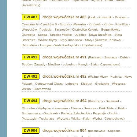
Szczekociny)
DW 483
droga wojewódzka nr 483
(Łask - Komorniki - Gorczyn -
Czestków A - Czestków B - Buczek - Weronika - Kurówek - Kurów - Krześlów -
Wypychów - Podlesie - Szczerców - Chabielice-Kolonia - Bogumiłowice -
Ostrołęka - Skąpa - Strzelce Wielkie - Dubidze - Nowa Brzeźnica - Stara
Brzeźnica - Ważne Młyny - Stary Broniszew - Stary Cykarzew - Kokawa -
Radostków - Lubojna - Wola Kiedrzyńska - Częstochowa)
DW 491
droga wojewódzka nr 491
(Raciszyn - Smolarze - Dębie -
Popów - Zawady - Miedźno - Łobodno - Kamyk - Biała - Częstochowa)
DW 492
droga wojewódzka nr 492
(Ważne Młyny - Kuźnica - Nowy
Folwark - Ostrowy nad Okszą - Łobodno - Kłobuck - Grodzisko - Wręczyca
Wielka - Blachownia)
DW 494
droga wojewódzka nr 494
(Bierdzany - Szumirad -
Chudoba - Wędrynia - Łowoszów - Olesno - Świercze - Borki Małe - Obłąki -
Bodzanowice - Granicznik - Podłęże Szlacheckie - Przystajń - Panki -
Praszczyki - Truskolasy - Wręczyca Wielka - Kalej - Wydra - Częstochowa)
DW 904
droga wojewódzka nr 904
(Blachownia - Kopalnia -