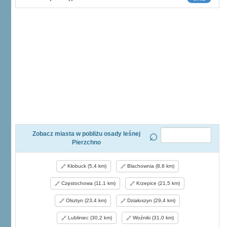
Zobacz miasta w pobliżu osady leśnej
Pierzchno
Kłobuck (5,4 km)
Blachownia (8,8 km)
Częstochowa (11,1 km)
Krzepice (21,5 km)
Olsztyn (23,4 km)
Działoszyn (29,4 km)
Lubliniec (30,2 km)
Woźniki (31,0 km)