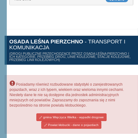
OSADA LEŚNA PIERZCHNO
- TRANSPORT I
KOMUNIKACJA
(DROGI PUBLICZNE PRZECHODZĄCE PRZEZ OSADA LEŚNA PIERZCHNO I
ICH KATEGORIE, PRZEBIEG DRÓG, LINIE KOLEJOWE, STACJE KOLEJOWE,
PRZEBIEG LINII KOLEJOWYCH)
Posiadamy również rozbudowane statystyki o zarejestrowanych
pojazdach, wraz z ich typem, wiekiem oraz wieloma innymi cechami.
Niestety dane te nie są dostępne dla jednostek administracyjnych
mniejszych od powiatów. Zapraszamy do zapoznania się z nimi
bezpośrednio na stronie powiatu kłobuckiego.
gmina Wręczyca Wielka - wypadki drogowe
Powiat kłobucki - dane o pojazdach