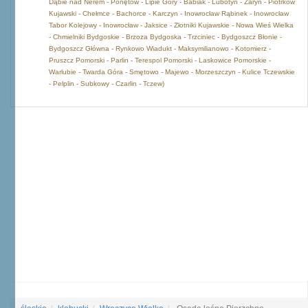
Dąbie nad Nerem - Ponętów - Lipie Góry - Babiak - Lubotyń - Zaryń - Piotrków
Kujawski - Chełmce - Bachorce - Karczyn - Inowrocław Rąbinek - Inowrocław
Tabor Kolejowy - Inowrocław - Jaksice - Złotniki Kujawskie - Nowa Wieś Wielka
- Chmielniki Bydgoskie - Brzoza Bydgoska - Trzciniec - Bydgoszcz Błonie -
Bydgoszcz Główna - Rynkowo Wiadukt - Maksymilianowo - Kotomierz -
Pruszcz Pomorski - Parlin - Terespol Pomorski - Laskowice Pomorskie -
Warlubie - Twarda Góra - Smętowo - Majewo - Morzeszczyn - Kulice Tczewskie
- Pelplin - Subkowy - Czarlin - Tczew)