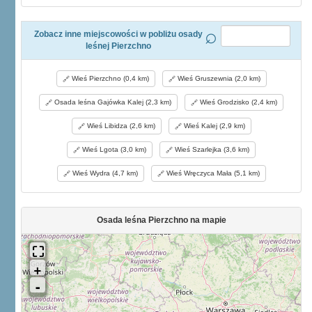
Zobacz inne miejscowości w pobliżu osady
leśnej Pierzchno
Wieś Pierzchno (0,4 km)
Wieś Gruszewnia (2,0 km)
Osada leśna Gajówka Kalej (2,3 km)
Wieś Grodzisko (2,4 km)
Wieś Libidza (2,6 km)
Wieś Kalej (2,9 km)
Wieś Lgota (3,0 km)
Wieś Szarlejka (3,6 km)
Wieś Wydra (4,7 km)
Wieś Wręczyca Mała (5,1 km)
Osada leśna Pierzchno na mapie