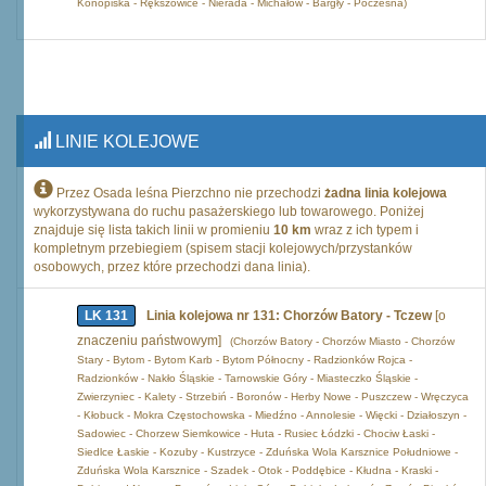
Konopiska - Rększowice - Nierada - Michałów - Bargły - Poczesna)
LINIE KOLEJOWE
Przez Osada leśna Pierzchno nie przechodzi
żadna linia kolejowa
wykorzystywana do ruchu pasażerskiego lub towarowego. Poniżej
znajduje się lista takich linii w promieniu
10 km
wraz z ich typem i
kompletnym przebiegiem (spisem stacji kolejowych/przystanków
osobowych, przez które przechodzi dana linia).
LK 131
Linia kolejowa nr 131: Chorzów Batory - Tczew
[o
znaczeniu państwowym]
(Chorzów Batory - Chorzów Miasto - Chorzów
Stary - Bytom - Bytom Karb - Bytom Północny - Radzionków Rojca -
Radzionków - Nakło Śląskie - Tarnowskie Góry - Miasteczko Śląskie -
Zwierzyniec - Kalety - Strzebiń - Boronów - Herby Nowe - Puszczew - Wręczyca
- Kłobuck - Mokra Częstochowska - Miedźno - Annolesie - Więcki - Działoszyn -
Sadowiec - Chorzew Siemkowice - Huta - Rusiec Łódzki - Chociw Łaski -
Siedlce Łaskie - Kozuby - Kustrzyce - Zduńska Wola Karsznice Południowe -
Zduńska Wola Karsznice - Szadek - Otok - Poddębice - Kłudna - Kraski -