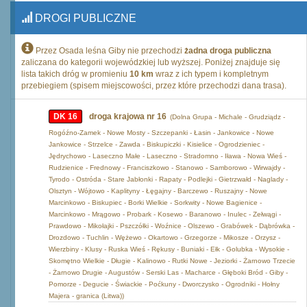
DROGI PUBLICZNE
Przez Osada leśna Giby nie przechodzi
żadna droga publiczna
zaliczana do kategorii wojewódzkiej lub wyższej. Poniżej znajduje się
lista takich dróg w promieniu
10 km
wraz z ich typem i kompletnym
przebiegiem (spisem miejscowości, przez które przechodzi dana trasa).
DK 16
droga krajowa nr 16
(Dolna Grupa - Michale - Grudziądz -
Rogóźno-Zamek - Nowe Mosty - Szczepanki - Łasin - Jankowice - Nowe
Jankowice - Strzelce - Zawda - Biskupiczki - Kisielice - Ogrodzieniec -
Jędrychowo - Laseczno Małe - Laseczno - Stradomno - Iława - Nowa Wieś -
Rudzienice - Frednowy - Franciszkowo - Stanowo - Samborowo - Wirwajdy -
Tyrodo - Ostróda - Stare Jabłonki - Rapaty - Podlejki - Gietrzwałd - Naglady -
Olsztyn - Wójtowo - Kaplityny - Łęgajny - Barczewo - Ruszajny - Nowe
Marcinkowo - Biskupiec - Borki Wielkie - Sorkwity - Nowe Bagienice -
Marcinkowo - Mrągowo - Probark - Kosewo - Baranowo - Inulec - Zełwągi -
Prawdowo - Mikołajki - Pszczółki - Woźnice - Olszewo - Grabówek - Dąbrówka -
Drozdowo - Tuchlin - Wężewo - Okartowo - Grzegorze - Mikosze - Orzysz -
Wierzbiny - Klusy - Ruska Wieś - Rękusy - Buniaki - Ełk - Golubka - Wysokie -
Skomętno Wielkie - Długie - Kalinowo - Rutki Nowe - Jeziorki - Żarnowo Trzecie
- Żarnowo Drugie - Augustów - Serski Las - Macharce - Głęboki Bród - Giby -
Pomorze - Degucie - Świackie - Poćkuny - Dworczysko - Ogrodniki - Hołny
Majera - granica (Litwa))