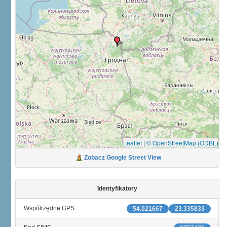
Leaflet
|
© OpenStreetMap (ODBL)
Zobacz Google Street View
Identyfikatory
Współrzędne GPS
54.021667
23.335833