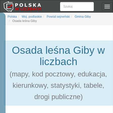
Pok
naw
Polska
Woj. podlaskie
Powiat sejneński
Gmina Giby
Osada leśna Giby
Osada leśna Giby w
liczbach
(mapy, kod pocztowy, edukacja,
kierunkowy, statystyki, tabele,
drogi publiczne)