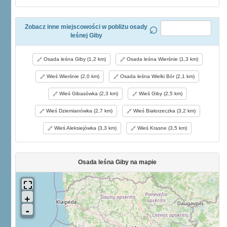
Zobacz inne miejscowości w pobliżu osady
leśnej Giby
Osada leśna Giby (1,2 km)
Osada leśna Wierśnie (1,3 km)
Wieś Wierśnie (2,0 km)
Osada leśna Wielki Bór (2,1 km)
Wieś Gibasówka (2,3 km)
Wieś Giby (2,5 km)
Wieś Dziemianówka (2,7 km)
Wieś Białorzeczka (3,2 km)
Wieś Aleksiejówka (3,3 km)
Wieś Krasne (3,5 km)
Osada leśna Giby na mapie