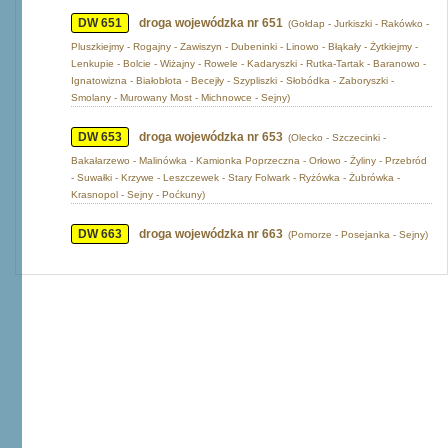
DW 651
droga wojewódzka nr 651
(Gołdap - Jurkiszki - Rakówko -
Pluszkiejmy - Rogajny - Zawiszyn - Dubeninki - Linowo - Błąkały - Żytkiejmy -
Lenkupie - Bolcie - Wiżajny - Rowele - Kadaryszki - Rutka-Tartak - Baranowo -
Ignatowizna - Białobłota - Becejły - Szypliszki - Słobódka - Zaboryszki -
Smolany - Murowany Most - Michnowce - Sejny)
DW 653
droga wojewódzka nr 653
(Olecko - Szczecinki -
Bakałarzewo - Malinówka - Kamionka Poprzeczna - Orłowo - Żyliny - Przebród
- Suwałki - Krzywe - Leszczewek - Stary Folwark - Ryżówka - Żubrówka -
Krasnopol - Sejny - Poćkuny)
DW 663
droga wojewódzka nr 663
(Pomorze - Posejanka - Sejny)