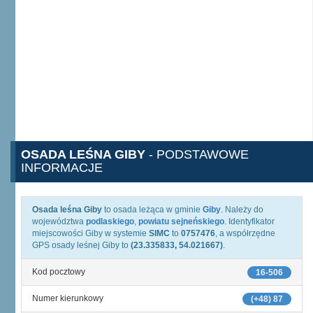
OSADA LEŚNA GIBY
- PODSTAWOWE
INFORMACJE
Osada leśna Giby
to osada leżąca w gminie
Giby
. Należy do
województwa
podlaskiego
,
powiatu sejneńskiego
. Identyfikator
miejscowości Giby w systemie
SIMC
to
0757476
, a współrzędne
GPS osady leśnej Giby to
(23.335833, 54.021667)
.
Kod pocztowy
16-506
Numer kierunkowy
(+48) 87