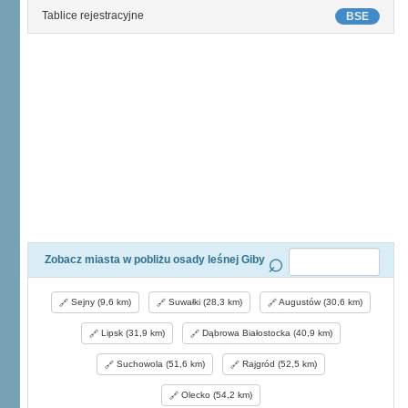
Tablice rejestracyjne
BSE
Zobacz miasta w pobliżu osady leśnej Giby
Sejny (9,6 km)
Suwałki (28,3 km)
Augustów (30,6 km)
Lipsk (31,9 km)
Dąbrowa Białostocka (40,9 km)
Suchowola (51,6 km)
Rajgród (52,5 km)
Olecko (54,2 km)