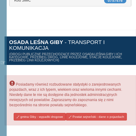
Kod SIMC
0757476
OSADA LEŚNA GIBY
- TRANSPORT I
KOMUNIKACJA
(DROGI PUBLICZNE PRZECHODZĄCE PRZEZ OSADA LEŚNA GIBY I ICH
KATEGORIE, PRZEBIEG DRÓG, LINIE KOLEJOWE, STACJE KOLEJOWE,
PRZEBIEG LINII KOLEJOWYCH)
Posiadamy również rozbudowane statystyki o zarejestrowanych
pojazdach, wraz z ich typem, wiekiem oraz wieloma innymi cechami.
Niestety dane te nie są dostępne dla jednostek administracyjnych
mniejszych od powiatów. Zapraszamy do zapoznania się z nimi
bezpośrednio na stronie powiatu sejneńskiego.
gmina Giby - wypadki drogowe
Powiat sejneński - dane o pojazdach