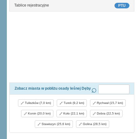
Tablice rejestracyjne
PTU
Zobacz miasta w pobliżu osady leśnej Dęby
Tuliszków (7,0 km)
Turek (9,2 km)
Rychwał (15,7 km)
Konin (20,0 km)
Koło (22,1 km)
Dobra (22,5 km)
Stawiszyn (25,6 km)
Golina (28,5 km)