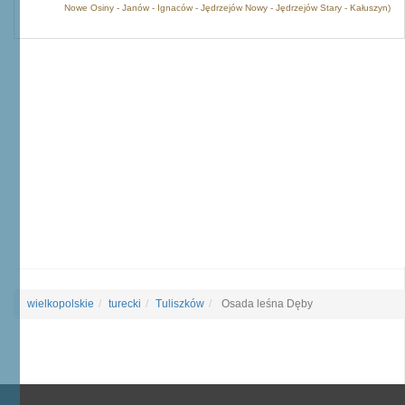
Nowe Osiny - Janów - Ignaców - Jędrzejów Nowy - Jędrzejów Stary - Kałuszyn)
wielkopolskie
turecki
Tuliszków
Osada leśna Dęby