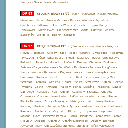
Soczyce - Ścieki - Rawa Mazowiecka)
DK 83
droga krajowa nr 83
(Turek - Turkowice - Kaczki Mostowe -
Marianów Kolonia - Kowale Pańskie - Dobra - Dąbrowa - Rzymsko -
Strachocice - Miłkowice - Ostrów Warcki - Jeziorsko - Tądów Górny -
Tomisławice - Mikołajewice - Proboszczowice - Warta - Duszniki - Małków -
Bartochów - Biskupice - Dzierlin - Sieradz)
DK 92
droga krajowa nr 92
(Rzepin - Boczów - Pniów - Torzym -
Koryta - Poźrzadło - Gronów - Stok - Mostki - Wilkowo - Świebodzin - Rzeczyca
- Myszęcin - Brójce - Lutol Suchy - Bieleń - Jasieniec - Trzciel - Miedzichowo -
Bolewicko - Bolewice - Grońsko - Lwówek - Pniewy - Chełmno - Podrzewie -
Sękowo - Bytyń - Młodasko - Gaj Wielki - Rumianek - Tarnowo Podgórne -
Sady - Swadzim - Baranowo - Przyźmierowo - Poznań - Swarzędz - Jasin -
Paczkowo - Kostrzyn - Siedlec - Brzeźno - Nekla - Zasutowo - Psary Małe -
Września - Bierzglin - Węgierki - Gonice - Wólka - Strzałkowo - Słupca - Rokosz
- Wilczna - Golina - Krawnice - Węglew - Konin - Brzeźno - Paprotnia - Drążeń -
Dąbrowice - Kościelec - Koło - Chojny - Cząstków - Kłodawa - Chodów -
Czerwonka - Głaznów - Krośniewice - Skłóty - Adamowice - Kutno - Bedlno -
Plecka Dąbrowa - Zduny - Maurzyce - Małszyce - Łowicz - Nowy Kozłów
Pierwszy - Kozłów Szlachecki - Stary Dębsk - Karolków Szwarocki - Dachowa -
Kuznocin - Sochaczew - Wojtówka - Chrzczany - Topołowa - Paprotnia -
Maszna - Lisica - Bieniewo-Parcela - Bramki - Piorunów - Błonie-Wieś - Błonie -
Kopytów - Święcice - Ołtarzew - Ożarów Mazowiecki - Ożarów - Bronisze -
Jawczyce - Mory - Choszczówka Stojecka - Stojadła - Mińsk Mazowiecki -