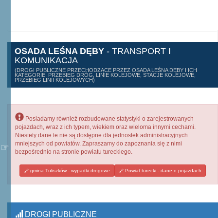
OSADA LEŚNA DĘBY
- TRANSPORT I
KOMUNIKACJA
(DROGI PUBLICZNE PRZECHODZĄCE PRZEZ OSADA LEŚNA DĘBY I ICH
KATEGORIE, PRZEBIEG DRÓG, LINIE KOLEJOWE, STACJE KOLEJOWE,
PRZEBIEG LINII KOLEJOWYCH)
Posiadamy również rozbudowane statystyki o zarejestrowanych
pojazdach, wraz z ich typem, wiekiem oraz wieloma innymi cechami.
Niestety dane te nie są dostępne dla jednostek administracyjnych
mniejszych od powiatów. Zapraszamy do zapoznania się z nimi
bezpośrednio na stronie powiatu tureckiego.
gmina Tuliszków - wypadki drogowe
Powiat turecki - dane o pojazdach
DROGI PUBLICZNE