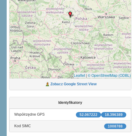
Leaflet
|
© OpenStreetMap (ODBL)
Zobacz Google Street View
Identyfikatory
Współrzędne GPS
52.067222
18.396389
Kod SIMC
1008788