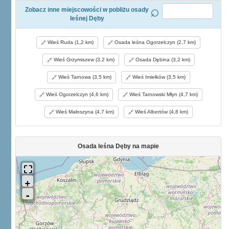
Zobacz inne miejscowości w pobliżu osady
leśnej Dęby
Wieś Ruda (1,2 km)
Osada leśna Ogorzelczyn (2,7 km)
Wieś Grzymiszew (3,2 km)
Osada Dębina (3,2 km)
Wieś Tarnowa (3,5 km)
Wieś Imiełków (3,5 km)
Wieś Ogorzelczyn (4,6 km)
Wieś Tarnowski Młyn (4,7 km)
Wieś Małoszyna (4,7 km)
Wieś Albertów (4,8 km)
Osada leśna Dęby na mapie