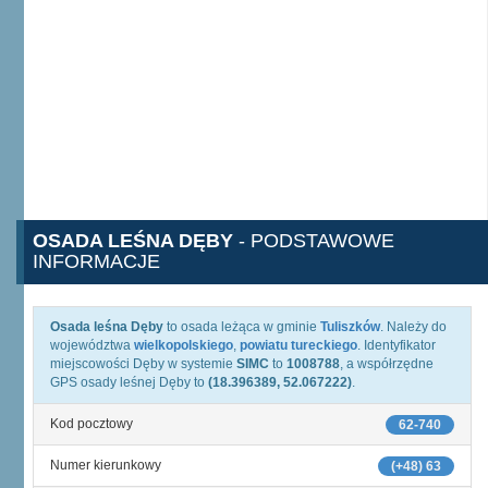
OSADA LEŚNA DĘBY
- PODSTAWOWE
INFORMACJE
Osada leśna Dęby
to osada leżąca w gminie
Tuliszków
. Należy do
województwa
wielkopolskiego
,
powiatu tureckiego
. Identyfikator
miejscowości Dęby w systemie
SIMC
to
1008788
, a współrzędne
GPS osady leśnej Dęby to
(18.396389, 52.067222)
.
Kod pocztowy
62-740
Numer kierunkowy
(+48) 63