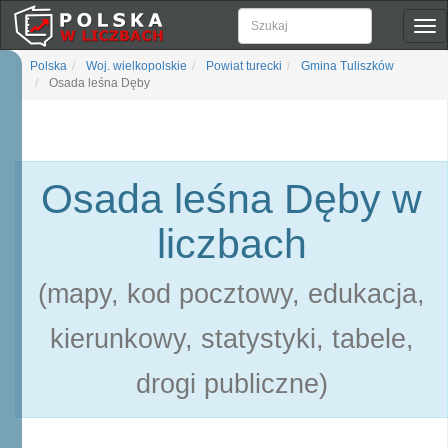
Pok
naw
Polska
Woj. wielkopolskie
Powiat turecki
Gmina Tuliszków
Osada leśna Dęby
Osada leśna Dęby w
liczbach
(mapy, kod pocztowy, edukacja,
kierunkowy, statystyki, tabele,
drogi publiczne)