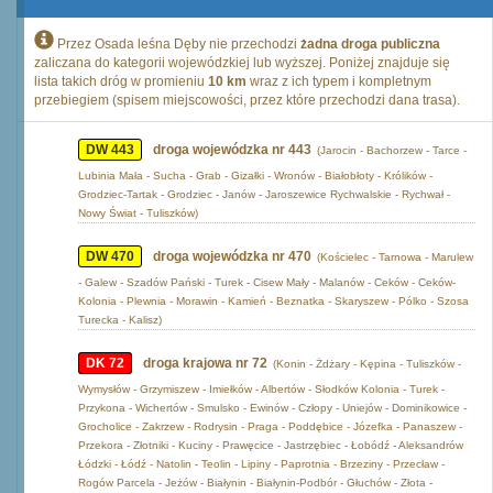
Przez Osada leśna Dęby nie przechodzi
żadna droga publiczna
zaliczana do kategorii wojewódzkiej lub wyższej. Poniżej znajduje się
lista takich dróg w promieniu
10 km
wraz z ich typem i kompletnym
przebiegiem (spisem miejscowości, przez które przechodzi dana trasa).
DW 443
droga wojewódzka nr 443
(Jarocin - Bachorzew - Tarce -
Lubinia Mała - Sucha - Grab - Gizałki - Wronów - Białobłoty - Królików -
Grodziec-Tartak - Grodziec - Janów - Jaroszewice Rychwalskie - Rychwał -
Nowy Świat - Tuliszków)
DW 470
droga wojewódzka nr 470
(Kościelec - Tarnowa - Marulew
- Galew - Szadów Pański - Turek - Cisew Mały - Malanów - Ceków - Ceków-
Kolonia - Plewnia - Morawin - Kamień - Beznatka - Skaryszew - Pólko - Szosa
Turecka - Kalisz)
DK 72
droga krajowa nr 72
(Konin - Żdżary - Kępina - Tuliszków -
Wymysłów - Grzymiszew - Imiełków - Albertów - Słodków Kolonia - Turek -
Przykona - Wichertów - Smulsko - Ewinów - Człopy - Uniejów - Dominikowice -
Grocholice - Zakrzew - Rodrysin - Praga - Poddębice - Józefka - Panaszew -
Przekora - Złotniki - Kuciny - Prawęcice - Jastrzębiec - Łobódź - Aleksandrów
Łódzki - Łódź - Natolin - Teolin - Lipiny - Paprotnia - Brzeziny - Przecław -
Rogów Parcela - Jeżów - Białynin - Białynin-Podbór - Głuchów - Złota -