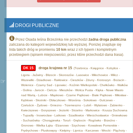
DROGI PUBLICZNE
Przez Osada leśna Brzezinka nie przechodzi
żadna droga publiczna
zaliczana do kategorii wojewódzkiej lub wyższej. Poniżej znajduje się
lista takich dróg w promieniu
10 km
wraz z ich typem i kompletnym
przebiegiem (spisem miejscowości, przez które przechodzi dana trasa).
DK 15
droga krajowa nr 15
(Trzebnica - Księgnice - Kobylice -
Ligota - Jaźwiny - Blizocin - Skoroszów - Lasowice - Miłochowice - Milicz -
Wszewilki - Dziadkowo - Rakłowice - Cieszków - Zduny - Krotoszyn - Bożacin -
Wolenice - Czarny Sad - Lipowiec - Koźmin Wielkopolski - Chełkówko - Wałków
- Golina - Jarocin - Cielcza - Mieszków - Wolica Pusta - Klęka - Nowe Miasto
nad Wartą - Lubrze - Miąskowo - Czarne Piątkowo - Białe Piątkowo - Miłosław -
Kębłowo - Skotniki - Obłaczkowo - Września - Sokołowo - Gulczewo -
Czeluścin - Żydowo - Gniezno - Trzemeszno - Lubiń - Wylatowo - Żabienko -
Kwieciszewo - Goryszewo - Jeziorki - Strzelno - Markowice - Krusza Duchowna
- Tupadły - Inowrocław - Latkowo - Szadłowice - Wierzchosławice - Gniewkowo
- Suchatówka - Chorągiewka - Toruń - Grębocin - Rogówko - Brzeźno -
Gronowo - Wielka Łąka - Elzanowo - Szychowo - Kowalewo Pomorskie -
Frydrychowo - Pluskowęsy - Kiełpiny - Lipnica - Karczewo - Wrocki - Pląchoty -