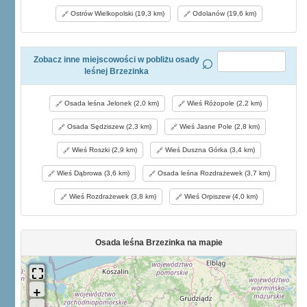
Ostrów Wielkopolski (19,3 km)
Odolanów (19,6 km)
Zobacz inne miejscowości w pobliżu osady
leśnej Brzezinka
Osada leśna Jelonek (2,0 km)
Wieś Różopole (2,2 km)
Osada Sędziszew (2,3 km)
Wieś Jasne Pole (2,8 km)
Wieś Roszki (2,9 km)
Wieś Duszna Górka (3,4 km)
Wieś Dąbrowa (3,6 km)
Osada leśna Rozdrażewek (3,7 km)
Wieś Rozdrażewek (3,8 km)
Wieś Orpiszew (4,0 km)
Osada leśna Brzezinka na mapie