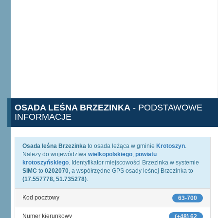
OSADA LEŚNA BRZEZINKA
- PODSTAWOWE
INFORMACJE
Osada leśna Brzezinka
to osada leżąca w gminie
Krotoszyn
.
Należy do województwa
wielkopolskiego
,
powiatu
krotoszyńskiego
. Identyfikator miejscowości Brzezinka w systemie
SIMC
to
0202070
, a współrzędne GPS osady leśnej Brzezinka to
(17.557778, 51.735278)
.
Kod pocztowy
63-700
Numer kierunkowy
(+48) 62