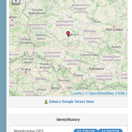
Leaflet
|
© OpenStreetMap (ODBL)
Zobacz Google Street View
Identyfikatory
Współrzędne GPS
51.735278
17.557778