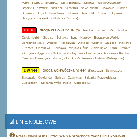
Małki - Szabda - Brodnica - Tama Brodzka - Jajkowo - Wielki Głęboczek -
Brzozie Lubawskie - Nielbark - Kurzętnik - Nowe Miasto Lubawskie - Bratian -
Rakowice - Łążek - Sampława - Lubawa - Byszwałd - Rożental - Lipowo -
Bałcyny - Smykówko - Morliny - Ostróda)
DK 36
droga krajowa nr 36
(Prochowice - Lisowice - Gogołowice -
Osiek - Lubin - Siedlce - Ścinawa - Iwno - Krzelów - Boraszyce Wielkie -
Boraszyce Małe - Wińsko - Piskorzyna - Wąsocz - Wodniki - Załęcze - Masłowo
- Rawicz - Sierakowo - Sarnowa - Miejska Górka - Sobiałkowo - Dłoń - Smolice
- Kobylin - Wyganów - Kuklinów - Lutogniew - Krotoszyn - Smoszew - Biadki -
Onęber - Daniszyn - Łąkociny - Lamki - Zacharzew - Ostrów Wielkopolski)
DW 444
droga wojewódzka nr 444
(Krotoszyn - Sulmierzyce -
Biadaszki - Odolanów - Świeca - Czarnylas - Szklarka Przygodzicka -
Lubeszczyk - Szklarka Myślniewska - Ostrzeszów)
LINIE KOLEJOWE
Przez Osada leśna Brzezinka nie przechodzi
żadna linia kolejowa