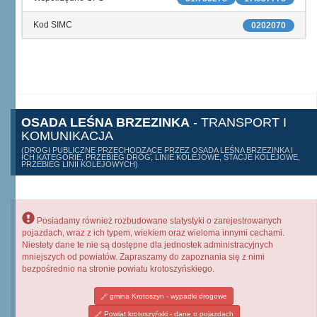
Kod SIMC
0202070
OSADA LEŚNA BRZEZINKA
- TRANSPORT I
KOMUNIKACJA
(DROGI PUBLICZNE PRZECHODZĄCE PRZEZ OSADA LEŚNA BRZEZINKA I
ICH KATEGORIE, PRZEBIEG DRÓG, LINIE KOLEJOWE, STACJE KOLEJOWE,
PRZEBIEG LINII KOLEJOWYCH)
Posiadamy również rozbudowane statystyki o zarejestrowanych
pojazdach, wraz z ich typem, wiekiem oraz wieloma innymi cechami.
Niestety dane te nie są dostępne dla jednostek administracyjnych
mniejszych od powiatów. Zapraszamy do zapoznania się z nimi
bezpośrednio na stronie powiatu krotoszyńskiego.
gmina Krotoszyn - wypadki drogowe
Powiat krotoszyński - dane o pojazdach