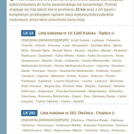
wykorzystywana do ruchu pasażerskiego lub towarowego. Poniżej
znajduje się lista takich linii w promieniu
10 km
wraz z ich typem i
kompletnym przebiegiem (spisem stacji kolejowych/przystanków
osobowych, przez które przechodzi dana linia).
LK 14
Linia kolejowa nr 14: Łódź Kaliska - Tuplice
[o
znaczeniu pierwszorzędnym]
(Łódź Kaliska - Lublinek - Pabianice -
Chechło - Dobroń - Kolumna - Łask - Borszewice - Zduńska Wola - Męcka
Wola - Sieradz Męka - Sieradz Warta - Sieradz - Sędzice - Błaszki - Skalmierz -
Radliczyce - Opatówek - Kalisz Winiary - Kalisz - Kalisz Szczypiorno - Nowe
Skalmierzyce - Śliwinki - Ociąż - Czekanów - Ostrów Wielkopolski - Ostrów
Wielkopolski Zachodni - Ostrów Wielkopolski Gorzyce - Łąkociny - Daniszyn -
Biadki - Gorzupia - Durzyn - Dzierżanów Wielkopolski - Kuklinów - Kobylin -
Czeluścin - Pępowo - Włostowo - Krobia - Karzec - Dzięczyn - Poniec -
Pawłowice - Kąkolewo - Leszno Grzybowo - Leszno - Lasocice - Wschowa -
Stare Drzewce - Głogów Gaj - Grodziec Mały - Głogów - Żukowice - Nielubia -
Kłobuczyn - Gaworzyce - Przecław Szprotawski - Niegosławice - Dzikowice -
Szprotawa - Bukowina Bobrzańska - Żagań - Żary - Sieniawa Żarska - Lipinki
Łużyckie - Tuplice Dębinka - Tuplice - Zasieki)
LK 281
Linia kolejowa nr 281: Oleśnica - Chojnice
[o
znaczeniu pierwszorzędnym]
(Oleśnica - Oleśnica Rataje - Dąbrowa
Oleśnicka - Dobroszyce - Grabowno Wielkie - Bukowice Trzebnickie - Krośnice
- Wierzchowice - Milicz - Rakoniewice Milickie - Cieszków - Zduny - Krotoszyn -