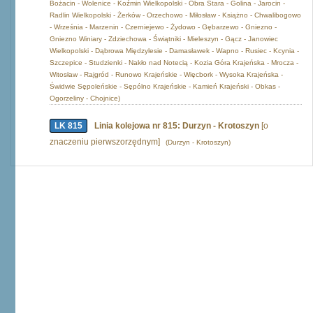
Bożacin - Wolenice - Koźmin Wielkopolski - Obra Stara - Golina - Jarocin -
Radlin Wielkopolski - Żerków - Orzechowo - Miłosław - Książno - Chwalibogowo
- Września - Marzenin - Czerniejewo - Żydowo - Gębarzewo - Gniezno -
Gniezno Winiary - Zdziechowa - Świątniki - Mieleszyn - Gącz - Janowiec
Wielkopolski - Dąbrowa Międzylesie - Damasławek - Wapno - Rusiec - Kcynia -
Szczepice - Studzienki - Nakło nad Notecią - Kozia Góra Krajeńska - Mrocza -
Witosław - Rajgród - Runowo Krajeńskie - Więcbork - Wysoka Krajeńska -
Świdwie Sępoleńskie - Sępólno Krajeńskie - Kamień Krajeński - Obkas -
Ogorzeliny - Chojnice)
LK 815
Linia kolejowa nr 815: Durzyn - Krotoszyn
[o
znaczeniu pierwszorzędnym]
(Durzyn - Krotoszyn)