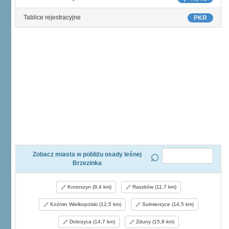
Tablice rejestracyjne
PKR
Zobacz miasta w pobliżu osady leśnej
Brzezinka
Krotoszyn (9,4 km)
Raszków (11,7 km)
Koźmin Wielkopolski (12,5 km)
Sulmierzyce (14,5 km)
Dobrzyca (14,7 km)
Zduny (15,8 km)