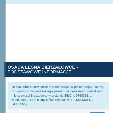
OSADA LEŚNA BIERŻAŁOWCE
-
PODSTAWOWE INFORMACJE
Osada leśna Bierżałowce
to osada leżąca w gminie
Sejny
. Należy
do województwa
podlaskiego
,
powiatu sejneńskiego
. Identyfikator
miejscowości Bierżałowce w systemie
SIMC
to
0768391
, a
współrzędne GPS osady leśnej Bierżałowce to
(23.433611,
54.057222)
.