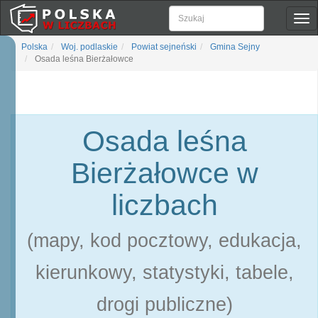
Pok
naw
Polska
Woj. podlaskie
Powiat sejneński
Gmina Sejny
Osada leśna Bierżałowce
Osada leśna
Bierżałowce w
liczbach
(mapy, kod pocztowy, edukacja,
kierunkowy, statystyki, tabele,
drogi publiczne)