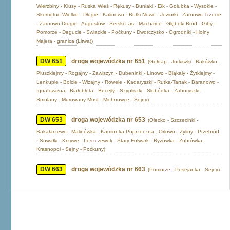
Wierzbiny - Klusy - Ruska Wieś - Rękusy - Buniaki - Ełk - Golubka - Wysokie -
Skomętno Wielkie - Długie - Kalinowo - Rutki Nowe - Jeziorki - Żarnowo Trzecie
- Żarnowo Drugie - Augustów - Serski Las - Macharce - Głęboki Bród - Giby -
Pomorze - Degucie - Świackie - Poćkuny - Dworczysko - Ogrodniki - Hołny
Majera - granica (Litwa))
DW 651
droga wojewódzka nr 651
(Gołdap - Jurkiszki - Rakówko -
Pluszkiejmy - Rogajny - Zawiszyn - Dubeninki - Linowo - Błąkały - Żytkiejmy -
Lenkupie - Bolcie - Wiżajny - Rowele - Kadaryszki - Rutka-Tartak - Baranowo -
Ignatowizna - Białobłota - Becejły - Szypliszki - Słobódka - Zaboryszki -
Smolany - Murowany Most - Michnowce - Sejny)
DW 653
droga wojewódzka nr 653
(Olecko - Szczecinki -
Bakałarzewo - Malinówka - Kamionka Poprzeczna - Orłowo - Żyliny - Przebród
- Suwałki - Krzywe - Leszczewek - Stary Folwark - Ryżówka - Żubrówka -
Krasnopol - Sejny - Poćkuny)
DW 663
droga wojewódzka nr 663
(Pomorze - Posejanka - Sejny)