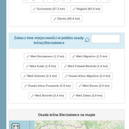
Suchowola (57,5 km)
Rajgród (60,0 km)
Olecko (60,6 km)
Zobacz inne miejscowości w pobliżu osady
leśnej Bierżałowce
Wieś Berżałowce (1,3 km)
Wieś Wigrańce (1,5 km)
Wieś Kukle (1,8 km)
Wieś Folwark-Berżniki (1,9 km)
Wieś Dubowo (2,2 km)
Osada leśna Wigrańce (2,4 km)
Osada leśna Posejnele (2,9 km)
Wieś Bosse (3,0 km)
Wieś Berżniki (3,4 km)
Wieś Zelwa (3,6 km)
Osada leśna Bierżałowce na mapie