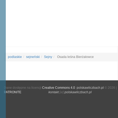
podlaskie
sejneński
Sejny
Osada leśna Bierżałowce
Dane dostępne na licencji
Creative Commons 4.0
.
polskawliczbach.pl
© 2026 |
PATRONITE
kontakt
[at]
polskawliczbach.pl