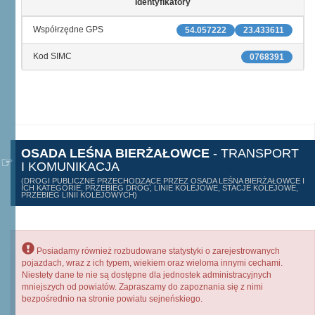
Identyfikatory
Współrzędne GPS
54.057222
23.433611
Kod SIMC
0768391
OSADA LEŚNA BIERŻAŁOWCE
- TRANSPORT
I KOMUNIKACJA
(DROGI PUBLICZNE PRZECHODZĄCE PRZEZ OSADA LEŚNA BIERŻAŁOWCE I
ICH KATEGORIE, PRZEBIEG DRÓG, LINIE KOLEJOWE, STACJE KOLEJOWE,
PRZEBIEG LINII KOLEJOWYCH)
Posiadamy również rozbudowane statystyki o zarejestrowanych
pojazdach, wraz z ich typem, wiekiem oraz wieloma innymi cechami.
Niestety dane te nie są dostępne dla jednostek administracyjnych
mniejszych od powiatów. Zapraszamy do zapoznania się z nimi
bezpośrednio na stronie powiatu sejneńskiego.