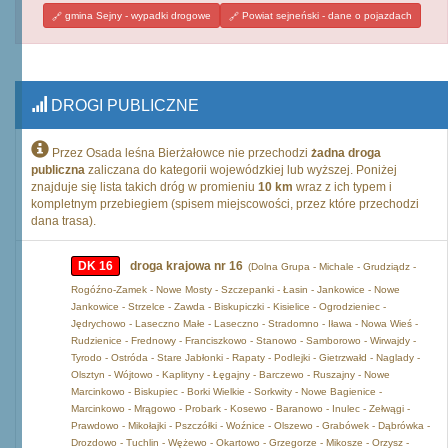
gmina Sejny - wypadki drogowe
Powiat sejneński - dane o pojazdach
DROGI PUBLICZNE
Przez Osada leśna Bierżałowce nie przechodzi
żadna droga
publiczna
zaliczana do kategorii wojewódzkiej lub wyższej. Poniżej
znajduje się lista takich dróg w promieniu
10 km
wraz z ich typem i
kompletnym przebiegiem (spisem miejscowości, przez które przechodzi
dana trasa).
DK 16
droga krajowa nr 16
(Dolna Grupa - Michale - Grudziądz -
Rogóźno-Zamek - Nowe Mosty - Szczepanki - Łasin - Jankowice - Nowe
Jankowice - Strzelce - Zawda - Biskupiczki - Kisielice - Ogrodzieniec -
Jędrychowo - Laseczno Małe - Laseczno - Stradomno - Iława - Nowa Wieś -
Rudzienice - Frednowy - Franciszkowo - Stanowo - Samborowo - Wirwajdy -
Tyrodo - Ostróda - Stare Jabłonki - Rapaty - Podlejki - Gietrzwałd - Naglady -
Olsztyn - Wójtowo - Kaplityny - Łęgajny - Barczewo - Ruszajny - Nowe
Marcinkowo - Biskupiec - Borki Wielkie - Sorkwity - Nowe Bagienice -
Marcinkowo - Mrągowo - Probark - Kosewo - Baranowo - Inulec - Zełwągi -
Prawdowo - Mikołajki - Pszczółki - Woźnice - Olszewo - Grabówek - Dąbrówka -
Drozdowo - Tuchlin - Wężewo - Okartowo - Grzegorze - Mikosze - Orzysz -