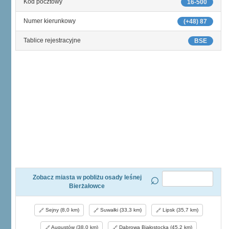
Kod pocztowy
16-500
Numer kierunkowy
(+48) 87
Tablice rejestracyjne
BSE
Zobacz miasta w pobliżu osady leśnej
Bierżałowce
Sejny (8,0 km)
Suwałki (33,3 km)
Lipsk (35,7 km)
Augustów (38,0 km)
Dąbrowa Białostocka (45,2 km)