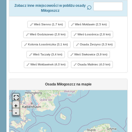
Zobacz inne miejscowości w pobliżu osady
Miłogoszcz
Wieś Sienno (1,7 km)
Wieś Mołdawin (2,5 km)
Wieś Godziszewo (2,6 km)
Wieś Łosośnica (2,6 km)
Kolonia Łosośniczka (3,1 km)
Osada Żerzyno (3,3 km)
Wieś Taczały (3,4 km)
Wieś Siwkowice (3,9 km)
Wieś Mołdawinek (4,0 km)
Osada Maliniec (4,0 km)
Osada Miłogoszcz na mapie