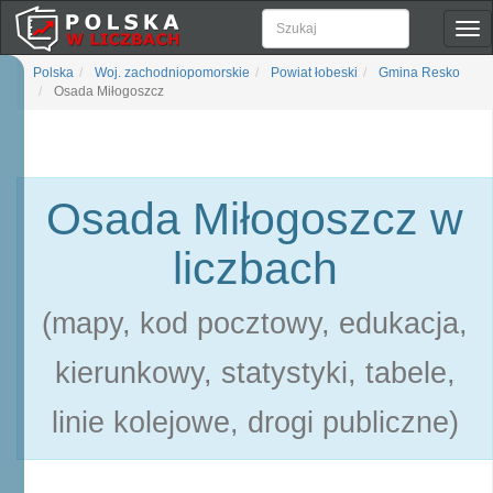
Pok
naw
Polska
Woj. zachodniopomorskie
Powiat łobeski
Gmina Resko
Osada Miłogoszcz
Osada Miłogoszcz w
liczbach
(mapy, kod pocztowy, edukacja,
kierunkowy, statystyki, tabele,
linie kolejowe, drogi publiczne)