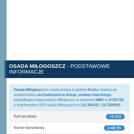
OSADA MIŁOGOSZCZ
- PODSTAWOWE
INFORMACJE
Osada Miłogoszcz
to osada leżąca w gminie
Resko
. Należy do
województwa
zachodniopomorskiego
,
powiatu łobeskiego
.
Identyfikator miejscowości Miłogoszcz w systemie
SIMC
to
0782729
,
a współrzędne GPS osady Miłogoszcz to
(15.304167, 53.720556)
.
Kod pocztowy
72-315
Numer kierunkowy
(+48) 91