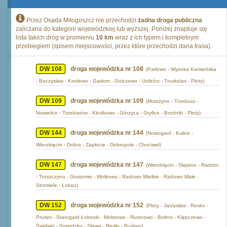
Przez Osada Miłogoszcz nie przechodzi
żadna droga publiczna
zaliczana do kategorii wojewódzkiej lub wyższej. Poniżej znajduje się
lista takich dróg w promieniu
10 km
wraz z ich typem i kompletnym
przebiegiem (spisem miejscowości, przez które przechodzi dana trasa).
DW 108
droga wojewódzka nr 108
(Parłowo - Wysoka Kamieńska
- Baczysław - Kretlewo - Gadom - Golczewo - Unibórz - Truskolas - Płoty)
DW 109
droga wojewódzka nr 109
(Mrzeżyno - Trzebusz -
Nowielice - Trzebiatów - Kłodkowo - Górzyca - Gryfice - Brodniki - Płoty)
DW 144
droga wojewódzka nr 144
(Nowogard - Kulice -
Wierzbięcin - Dobra - Zapłocie - Dobropole - Chociwel)
DW 147
droga wojewódzka nr 147
(Wierzbięcin - Słajsino - Radzim
- Troszczyno - Gostomin - Wołkowo - Radowo Wielkie - Radowo Małe -
Strzmiele - Łobez)
DW 152
droga wojewódzka nr 152
(Płoty - Jarzysław - Resko -
Prusim - Starogard Łobeski - Mołstowo - Rusinowo - Bełtno - Klępczewo -
Świdwin - Smardzko - Sława - Redło - Buślary)