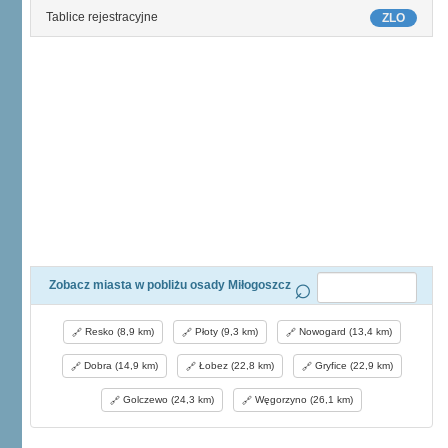
Tablice rejestracyjne
ZLO
Zobacz miasta w pobliżu osady Miłogoszcz
Resko (8,9 km)
Płoty (9,3 km)
Nowogard (13,4 km)
Dobra (14,9 km)
Łobez (22,8 km)
Gryfice (22,9 km)
Golczewo (24,3 km)
Węgorzyno (26,1 km)