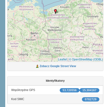
Leaflet
|
© OpenStreetMap (ODBL)
Zobacz Google Street View
Identyfikatory
Współrzędne GPS
53.720556
15.304167
Kod SIMC
0782729