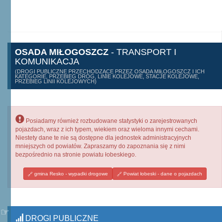
OSADA MIŁOGOSZCZ
- TRANSPORT I
KOMUNIKACJA
(DROGI PUBLICZNE PRZECHODZĄCE PRZEZ OSADA MIŁOGOSZCZ I ICH
KATEGORIE, PRZEBIEG DRÓG, LINIE KOLEJOWE, STACJE KOLEJOWE,
PRZEBIEG LINII KOLEJOWYCH)
Posiadamy również rozbudowane statystyki o zarejestrowanych
pojazdach, wraz z ich typem, wiekiem oraz wieloma innymi cechami.
Niestety dane te nie są dostępne dla jednostek administracyjnych
mniejszych od powiatów. Zapraszamy do zapoznania się z nimi
bezpośrednio na stronie powiatu łobeskiego.
gmina Resko - wypadki drogowe
Powiat łobeski - dane o pojazdach
DROGI PUBLICZNE