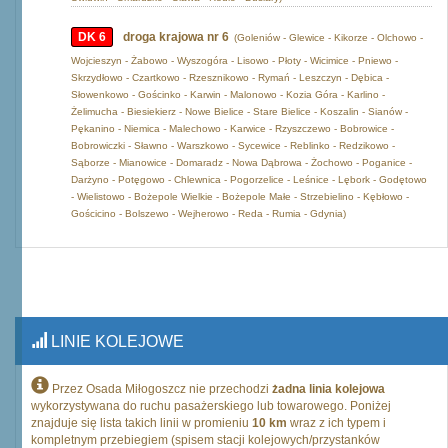
DK 6
droga krajowa nr 6
(Goleniów - Glewice - Kikorze - Olchowo -
Wojcieszyn - Żabowo - Wyszogóra - Lisowo - Płoty - Wicimice - Pniewo -
Skrzydłowo - Czartkowo - Rzesznikowo - Rymań - Leszczyn - Dębica -
Słowenkowo - Gościnko - Karwin - Malonowo - Kozia Góra - Karlino -
Żelimucha - Biesiekierz - Nowe Bielice - Stare Bielice - Koszalin - Sianów -
Pękanino - Niemica - Malechowo - Karwice - Rzyszczewo - Bobrowice -
Bobrowiczki - Sławno - Warszkowo - Sycewice - Reblinko - Redzikowo -
Sąborze - Mianowice - Domaradz - Nowa Dąbrowa - Żochowo - Poganice -
Darżyno - Potęgowo - Chlewnica - Pogorzelice - Leśnice - Lębork - Godętowo
- Wielistowo - Bożepole Wielkie - Bożepole Małe - Strzebielino - Kębłowo -
Gościcino - Bolszewo - Wejherowo - Reda - Rumia - Gdynia)
LINIE KOLEJOWE
Przez Osada Miłogoszcz nie przechodzi
żadna linia kolejowa
wykorzystywana do ruchu pasażerskiego lub towarowego. Poniżej
znajduje się lista takich linii w promieniu
10 km
wraz z ich typem i
kompletnym przebiegiem (spisem stacji kolejowych/przystanków