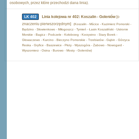
osobowych, przez które przechodzi dana linia).
LK 402
Linia kolejowa nr 402: Koszalin - Goleniów
[o
znaczeniu pierwszorzędnym]
(Koszalin - Mścice - Kazimierz Pomorski -
Będzino - Słowienkowo - Miłogoszcz - Tymień - Łasin Koszaliński - Ustronie
Morskie - Bagicz - Podczele - Kołobrzeg - Korzystno - Stary Borek -
Głowaczewo - Karcino - Bieczyno Pomorskie - Trzebiatów - Gąbin - Górzyca
Reska - Gryfice - Baszewice - Płoty - Wyszogóra - Żabowo - Nowogard -
Wyszomierz - Osina - Burowo - Mosty - Goleniów)