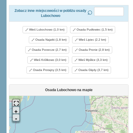
Zobacz inne miejscowości w pobliżu osady
Lubochowo
Wieś Lubochowo (1,0 km)
Osada Pudłowiec (1,5 km)
Osada Najatki (1,8 km)
Wieś Lipiec (2,2 km)
Osada Porzecze (2,7 km)
Osada Pronie (2,9 km)
Wieś Królikowo (3,0 km)
Wieś Myślice (3,3 km)
Osada Protajny (3,5 km)
Osada Ględy (3,7 km)
Osada Lubochowo na mapie