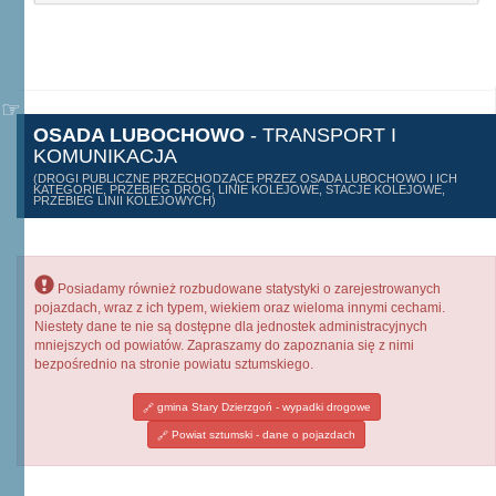
OSADA LUBOCHOWO
- TRANSPORT I
KOMUNIKACJA
(DROGI PUBLICZNE PRZECHODZĄCE PRZEZ OSADA LUBOCHOWO I ICH
KATEGORIE, PRZEBIEG DRÓG, LINIE KOLEJOWE, STACJE KOLEJOWE,
PRZEBIEG LINII KOLEJOWYCH)
Posiadamy również rozbudowane statystyki o zarejestrowanych
pojazdach, wraz z ich typem, wiekiem oraz wieloma innymi cechami.
Niestety dane te nie są dostępne dla jednostek administracyjnych
mniejszych od powiatów. Zapraszamy do zapoznania się z nimi
bezpośrednio na stronie powiatu sztumskiego.
gmina Stary Dzierzgoń - wypadki drogowe
Powiat sztumski - dane o pojazdach