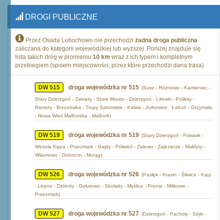
DROGI PUBLICZNE
Przez Osada Lubochowo nie przechodzi
żadna droga publiczna
zaliczana do kategorii wojewódzkiej lub wyższej. Poniżej znajduje się
lista takich dróg w promieniu
10 km
wraz z ich typem i kompletnym
przebiegiem (spisem miejscowości, przez które przechodzi dana trasa).
DW 515
droga wojewódzka nr 515
(Susz - Różnowo - Kamieniec -
Stary Dzierzgoń - Zakręty - Stare Miasto - Dzierzgoń - Litewki - Poliksy -
Ramoty - Brzozówka - Tropy Sztumskie - Kalwa - Jurkowice - Łabuń - Grzymała
- Nowa Wieś Malborska - Malbork)
DW 519
droga wojewódzka nr 519
(Stary Dzierzgoń - Folwark -
Wesoła Kępa - Przezmark - Gajdy - Półwieś - Zalewo - Zajezierze - Małdyty -
Wilamowo - Dobrocin - Morąg)
DW 526
droga wojewódzka nr 526
(Pasłęk - Krasin - Śliwice - Kąty
- Lepno - Dziśnity - Gołutowo - Skolwity - Myślice - Pronie - Milikowo -
Przezmark)
DW 527
droga wojewódzka nr 527
(Dzierzgoń - Pachoły - Sójki -