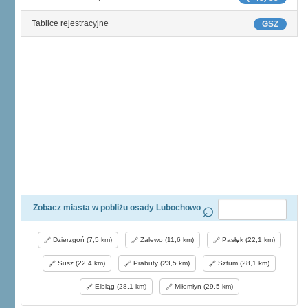
Tablice rejestracyjne
GSZ
Zobacz miasta w pobliżu osady Lubochowo
Dzierzgoń (7,5 km)
Zalewo (11,6 km)
Pasłęk (22,1 km)
Susz (22,4 km)
Prabuty (23,5 km)
Sztum (28,1 km)
Elbląg (28,1 km)
Miłomłyn (29,5 km)