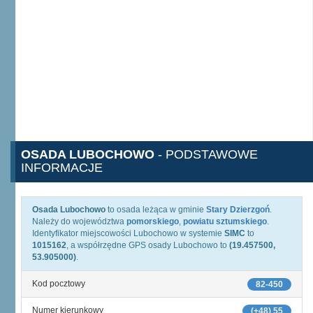
OSADA LUBOCHOWO
- PODSTAWOWE
INFORMACJE
Osada Lubochowo
to osada leżąca w gminie
Stary Dzierzgoń
.
Należy do województwa
pomorskiego
,
powiatu sztumskiego
.
Identyfikator miejscowości Lubochowo w systemie
SIMC
to
1015162
, a współrzędne GPS osady Lubochowo to
(19.457500,
53.905000)
.
Kod pocztowy
82-450
Numer kierunkowy
(+48) 55