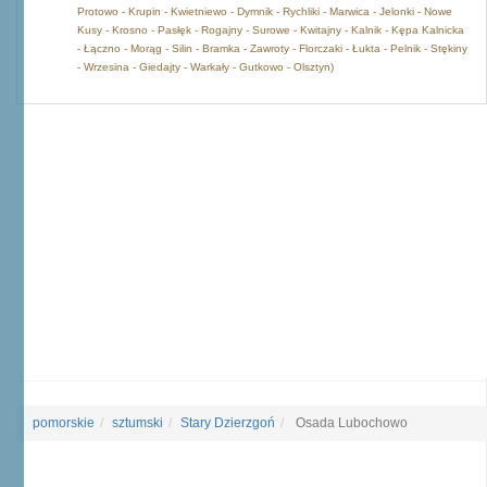
Protowo - Krupin - Kwietniewo - Dymnik - Rychliki - Marwica - Jelonki - Nowe
Kusy - Krosno - Pasłęk - Rogajny - Surowe - Kwitajny - Kalnik - Kępa Kalnicka
- Łączno - Morąg - Silin - Bramka - Zawroty - Florczaki - Łukta - Pelnik - Stękiny
- Wrzesina - Giedajty - Warkały - Gutkowo - Olsztyn)
pomorskie
sztumski
Stary Dzierzgoń
Osada Lubochowo