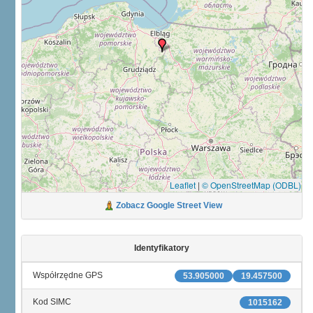
Leaflet
|
© OpenStreetMap (ODBL)
Zobacz Google Street View
Identyfikatory
Współrzędne GPS
53.905000
19.457500
Kod SIMC
1015162