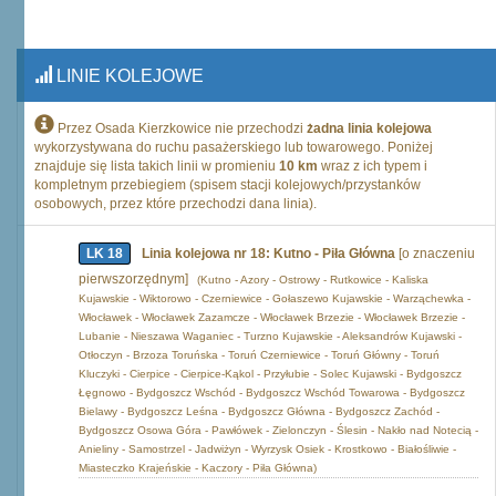
LINIE KOLEJOWE
Przez Osada Kierzkowice nie przechodzi
żadna linia kolejowa
wykorzystywana do ruchu pasażerskiego lub towarowego. Poniżej
znajduje się lista takich linii w promieniu
10 km
wraz z ich typem i
kompletnym przebiegiem (spisem stacji kolejowych/przystanków
osobowych, przez które przechodzi dana linia).
LK 18
Linia kolejowa nr 18: Kutno - Piła Główna
[o znaczeniu
pierwszorzędnym]
(Kutno - Azory - Ostrowy - Rutkowice - Kaliska
Kujawskie - Wiktorowo - Czerniewice - Gołaszewo Kujawskie - Warząchewka -
Włocławek - Włocławek Zazamcze - Włocławek Brzezie - Włocławek Brzezie -
Lubanie - Nieszawa Waganiec - Turzno Kujawskie - Aleksandrów Kujawski -
Otłoczyn - Brzoza Toruńska - Toruń Czerniewice - Toruń Główny - Toruń
Kluczyki - Cierpice - Cierpice-Kąkol - Przyłubie - Solec Kujawski - Bydgoszcz
Łęgnowo - Bydgoszcz Wschód - Bydgoszcz Wschód Towarowa - Bydgoszcz
Bielawy - Bydgoszcz Leśna - Bydgoszcz Główna - Bydgoszcz Zachód -
Bydgoszcz Osowa Góra - Pawłówek - Zielonczyn - Ślesin - Nakło nad Notecią -
Anieliny - Samostrzel - Jadwiżyn - Wyrzysk Osiek - Krostkowo - Białośliwie -
Miasteczko Krajeńskie - Kaczory - Piła Główna)