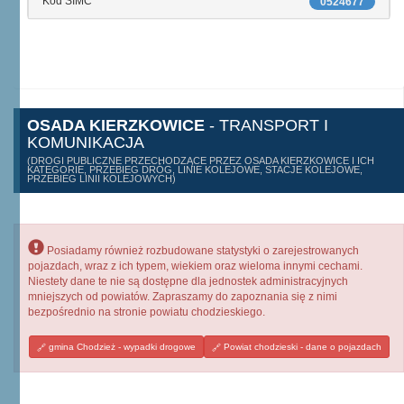
Kod SIMC
0524677
OSADA KIERZKOWICE
- TRANSPORT I
KOMUNIKACJA
(DROGI PUBLICZNE PRZECHODZĄCE PRZEZ OSADA KIERZKOWICE I ICH
KATEGORIE, PRZEBIEG DRÓG, LINIE KOLEJOWE, STACJE KOLEJOWE,
PRZEBIEG LINII KOLEJOWYCH)
Posiadamy również rozbudowane statystyki o zarejestrowanych
pojazdach, wraz z ich typem, wiekiem oraz wieloma innymi cechami.
Niestety dane te nie są dostępne dla jednostek administracyjnych
mniejszych od powiatów. Zapraszamy do zapoznania się z nimi
bezpośrednio na stronie powiatu chodzieskiego.
gmina Chodzież - wypadki drogowe
Powiat chodzieski - dane o pojazdach