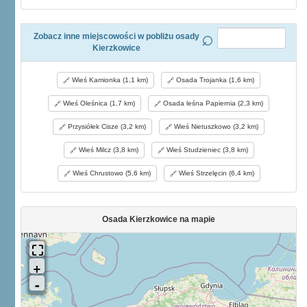
Zobacz inne miejscowości w pobliżu osady
Kierzkowice
Wieś Kamionka (1,1 km)
Osada Trojanka (1,6 km)
Wieś Oleśnica (1,7 km)
Osada leśna Papiernia (2,3 km)
Przysiółek Cisze (3,2 km)
Wieś Nietuszkowo (3,2 km)
Wieś Milcz (3,8 km)
Wieś Studzieniec (3,8 km)
Wieś Chrustowo (5,6 km)
Wieś Strzelęcin (6,4 km)
Osada Kierzkowice na mapie