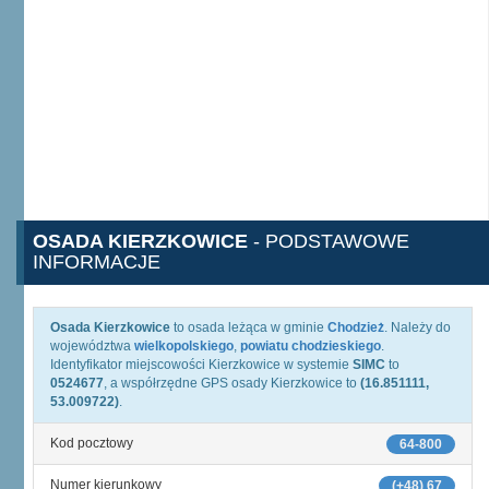
OSADA KIERZKOWICE
- PODSTAWOWE
INFORMACJE
Osada Kierzkowice
to osada leżąca w gminie
Chodzież
. Należy do
województwa
wielkopolskiego
,
powiatu chodzieskiego
.
Identyfikator miejscowości Kierzkowice w systemie
SIMC
to
0524677
, a współrzędne GPS osady Kierzkowice to
(16.851111,
53.009722)
.
Kod pocztowy
64-800
Numer kierunkowy
(+48) 67