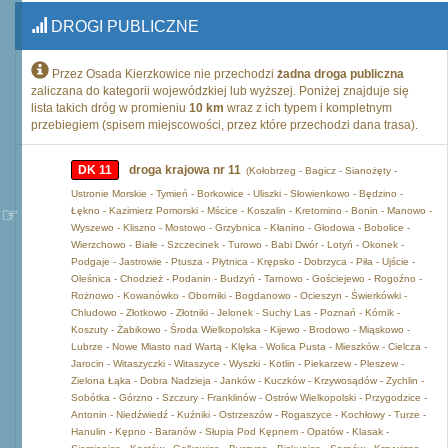
DROGI PUBLICZNE
Przez Osada Kierzkowice nie przechodzi
żadna droga publiczna
zaliczana do kategorii wojewódzkiej lub wyższej. Poniżej znajduje się
lista takich dróg w promieniu
10 km
wraz z ich typem i kompletnym
przebiegiem (spisem miejscowości, przez które przechodzi dana trasa).
DK 11
droga krajowa nr 11
(Kołobrzeg - Bagicz - Sianożęty -
Ustronie Morskie - Tymień - Borkowice - Uliszki - Słowienkowo - Będzino -
Łękno - Kazimierz Pomorski - Mścice - Koszalin - Kretomino - Bonin - Manowo -
Wyszewo - Kliszno - Mostowo - Grzybnica - Kłanino - Głodowa - Bobolice -
Wierzchowo - Białe - Szczecinek - Turowo - Babi Dwór - Lotyń - Okonek -
Podgaje - Jastrowie - Ptusza - Płytnica - Krępsko - Dobrzyca - Piła - Ujście -
Oleśnica - Chodzież - Podanin - Budzyń - Tarnowo - Gościejewo - Rogoźno -
Rożnowo - Kowanówko - Oborniki - Bogdanowo - Ocieszyn - Świerkówki -
Chludowo - Złotkowo - Złotniki - Jelonek - Suchy Las - Poznań - Kórnik -
Koszuty - Żabikowo - Środa Wielkopolska - Kijewo - Brodowo - Miąskowo -
Lubrze - Nowe Miasto nad Wartą - Klęka - Wolica Pusta - Mieszków - Cielcza -
Jarocin - Witaszyczki - Witaszyce - Wyszki - Kotlin - Piekarzew - Pleszew -
Zielona Łąka - Dobra Nadzieja - Janków - Kuczków - Krzywosądów - Zychlin -
Sobótka - Górzno - Szczury - Franklinów - Ostrów Wielkopolski - Przygodzice -
Antonin - Niedźwiedź - Kuźniki - Ostrzeszów - Rogaszyce - Kochłowy - Turze -
Hanulin - Kępno - Baranów - Słupia Pod Kępnem - Opatów - Klasak -