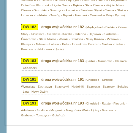
Siemianice - Kostów - Gołkowice - Byczyna - Biskupice - Sarnów - Krzywizna -
Gotartów - Kluczbork - Ligota Górna - Bąków - Stare Olesno - Wojciechów -
Olesno - Grodzisko - Sowczyce - Łomnica - Sieraków Śląski - Ciasna - Glinica -
Lubecko - Lubliniec - Tworóg - Brynek - Hanusek - Tarnowskie Góry - Bytom)
DW 182
droga wojewódzka nr 182
(Międzychód - Bielsko - Zatom
Stary - Kłosowice - Sieraków - Kaczlin - Izdebno - Dąbrowa - Kłodzisko -
Ćmachowo - Stare Miasto - Wronki - Smolnica - Nowy Kraków - Piotrowo -
Klempicz - Miłkowo - Lubasz - Dębe - Czarnków - Brzeźno - Sarbka - Sarbia -
Kruszewo - Jabłonowo - Ujście)
DW 183
droga wojewódzka nr 183
(Sarbia - Marunowo - Oleśnica
- Chodzież)
DW 191
droga wojewódzka nr 191
(Chodzież - Strzelce -
Wymysław - Zacharzyn - Strzelczyki - Nadolniki - Szamocin - Szamoty - Sokolec
- Lipa - Nowy Dwór)
DW 193
droga wojewódzka nr 193
(Chodzież - Rataje - Pietronki -
Adolfowo - Studźce - Margonin - Margońska Wieś - Lipiny - Buszewo -
Grabowo - Tomczyce - Gołańcz)