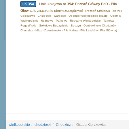
LK 354
Linia kolejowa nr 354: Poznań Główny PoD - Piła
Główna
[o znaczeniu pierwszorzędnym]
(Poznań Strzeszyn - Złotniki -
Golęczewo - Chludowo - Wargowo - Oborniki Wielkopolskie Miasto - Oborniki
Wielkopolskie - Rożnowo - Parkowo - Rogoźno Wielkopolskie - Tarnowo
Rogozińskie - Sokołowo Budzyńskie - Budzyń - Ostrówki koło Chodzieży -
Chodzież - Milcz - Dziembówko - Piła Kalina - Piła Leszków - Piła Główna)
wielkopolskie
chodzieski
Chodzież
Osada Kierzkowice