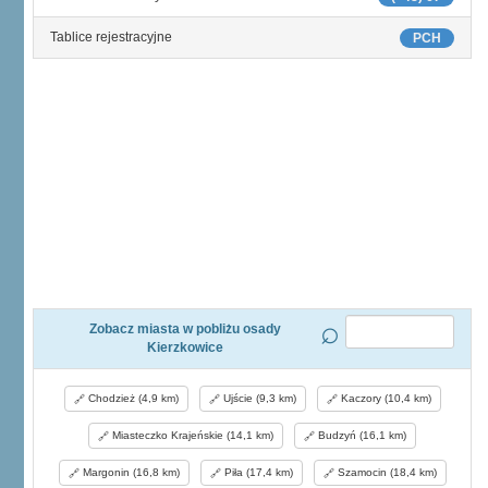
Tablice rejestracyjne
PCH
Zobacz miasta w pobliżu osady
Kierzkowice
Chodzież (4,9 km)
Ujście (9,3 km)
Kaczory (10,4 km)
Miasteczko Krajeńskie (14,1 km)
Budzyń (16,1 km)
Margonin (16,8 km)
Piła (17,4 km)
Szamocin (18,4 km)