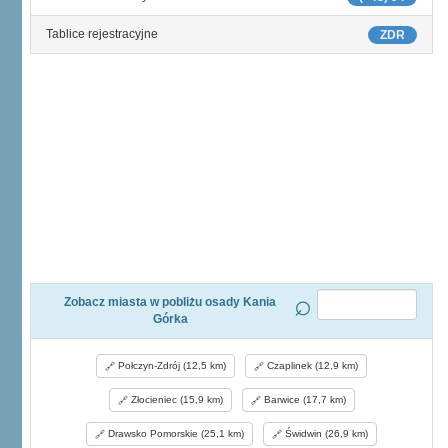
Tablice rejestracyjne
ZDR
Zobacz miasta w pobliżu osady Kania
Górka
Połczyn-Zdrój (12,5 km)
Czaplinek (12,9 km)
Złocieniec (15,9 km)
Barwice (17,7 km)
Drawsko Pomorskie (25,1 km)
Świdwin (26,9 km)