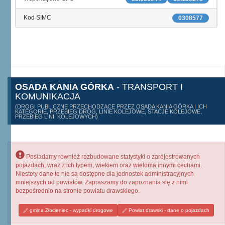
Kod SIMC
0308577
OSADA KANIA GÓRKA
- TRANSPORT I
KOMUNIKACJA
(DROGI PUBLICZNE PRZECHODZĄCE PRZEZ OSADA KANIA GÓRKA I ICH
KATEGORIE, PRZEBIEG DRÓG, LINIE KOLEJOWE, STACJE KOLEJOWE,
PRZEBIEG LINII KOLEJOWYCH)
Posiadamy również rozbudowane statystyki o zarejestrowanych
pojazdach, wraz z ich typem, wiekiem oraz wieloma innymi cechami.
Niestety dane te nie są dostępne dla jednostek administracyjnych
mniejszych od powiatów. Zapraszamy do zapoznania się z nimi
bezpośrednio na stronie powiatu drawskiego.
gmina Złocieniec - wypadki drogowe
Powiat drawski - dane o pojazdach