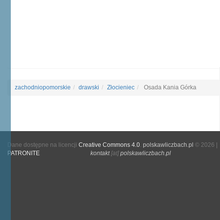
zachodniopomorskie
drawski
Złocieniec
Osada Kania Górka
Dane dostępne na licencji
Creative Commons 4.0
.
polskawliczbach.pl
© 2026 |
PATRONITE
kontakt
[at]
polskawliczbach.pl