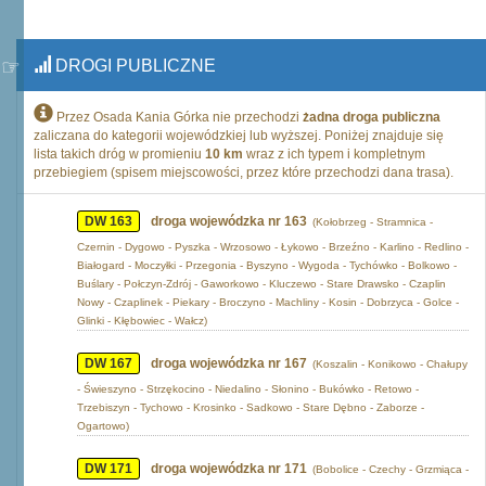
DROGI PUBLICZNE
Przez Osada Kania Górka nie przechodzi
żadna droga publiczna
zaliczana do kategorii wojewódzkiej lub wyższej. Poniżej znajduje się
lista takich dróg w promieniu
10 km
wraz z ich typem i kompletnym
przebiegiem (spisem miejscowości, przez które przechodzi dana trasa).
DW 163
droga wojewódzka nr 163
(Kołobrzeg - Stramnica -
Czernin - Dygowo - Pyszka - Wrzosowo - Łykowo - Brzeźno - Karlino - Redlino -
Białogard - Moczyłki - Przegonia - Byszyno - Wygoda - Tychówko - Bolkowo -
Buślary - Połczyn-Zdrój - Gaworkowo - Kluczewo - Stare Drawsko - Czaplin
Nowy - Czaplinek - Piekary - Broczyno - Machliny - Kosin - Dobrzyca - Golce -
Glinki - Kłębowiec - Wałcz)
DW 167
droga wojewódzka nr 167
(Koszalin - Konikowo - Chałupy
- Świeszyno - Strzękocino - Niedalino - Słonino - Bukówko - Retowo -
Trzebiszyn - Tychowo - Krosinko - Sadkowo - Stare Dębno - Zaborze -
Ogartowo)
DW 171
droga wojewódzka nr 171
(Bobolice - Czechy - Grzmiąca -