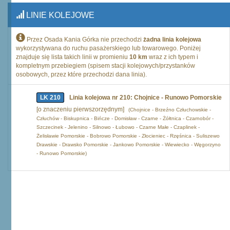
LINIE KOLEJOWE
Przez Osada Kania Górka nie przechodzi
żadna linia kolejowa
wykorzystywana do ruchu pasażerskiego lub towarowego. Poniżej
znajduje się lista takich linii w promieniu
10 km
wraz z ich typem i
kompletnym przebiegiem (spisem stacji kolejowych/przystanków
osobowych, przez które przechodzi dana linia).
LK 210
Linia kolejowa nr 210: Chojnice - Runowo Pomorskie
[o znaczeniu pierwszorzędnym]
(Chojnice - Brzeźno Człuchowskie -
Człuchów - Biskupnica - Bińcze - Domisław - Czarne - Żółtnica - Czarnobór -
Szczecinek - Jelenino - Silnowo - Łubowo - Czarne Małe - Czaplinek -
Żelisławie Pomorskie - Bobrowo Pomorskie - Złocieniec - Rzęśnica - Suliszewo
Drawskie - Drawsko Pomorskie - Jankowo Pomorskie - Wiewiecko - Węgorzyno
- Runowo Pomorskie)