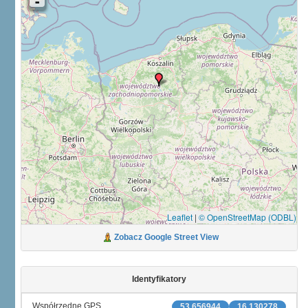
Leaflet
|
© OpenStreetMap (ODBL)
Zobacz Google Street View
Identyfikatory
Współrzędne GPS
53.656944
16.130278