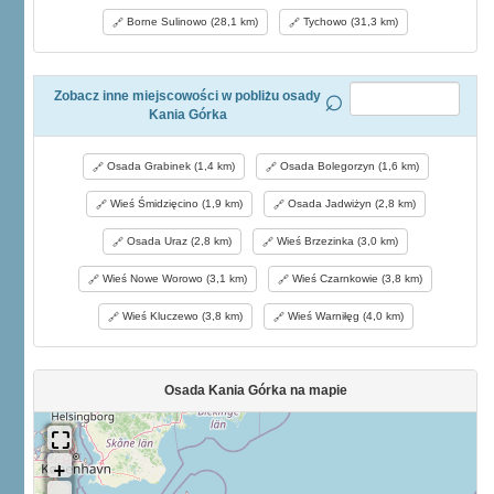
Borne Sulinowo (28,1 km)
Tychowo (31,3 km)
Zobacz inne miejscowości w pobliżu osady
Kania Górka
Osada Grabinek (1,4 km)
Osada Bolegorzyn (1,6 km)
Wieś Śmidzięcino (1,9 km)
Osada Jadwiżyn (2,8 km)
Osada Uraz (2,8 km)
Wieś Brzezinka (3,0 km)
Wieś Nowe Worowo (3,1 km)
Wieś Czarnkowie (3,8 km)
Wieś Kluczewo (3,8 km)
Wieś Warniłęg (4,0 km)
Osada Kania Górka na mapie