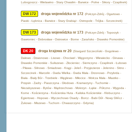
Lubogoszcz - Wielawino - Stary Chwalim - Barwice - Polne - Sikory - Czaplinek)
DW 172
droga wojewódzka nr 172
(Połczyn-Zdrój - Ogartowo -
Piaski - Łęknica - Barwice - Stary Grabiąż - Ostropole - Trójka - Szczecinek)
DW 173
droga wojewódzka nr 173
(Połczyn-Zdrój - Toporzyk -
Gawroniec - Dobrosław - Ostrowice - Borne - Zarańsko - Drawsko Pomorskie)
DK 20
droga krajowa nr 20
(Stargard Szczeciński - Gogolewo -
Dalewo - Dzwonowo - Lisowo - Chociwel - Węgorzyno - Wiewiecko - Ginawa -
Drawsko Pomorskie - Suliszewo - Złocieniec - Siemczyno - Czaplinek - Łubowo
- Piława - Silnowo - Smiadowo - Krągi - Jeleń - Przyjezierze - Jelenino - Sitno -
Szczecinek - Marcelin - Gwda Wielka - Gwda Mała - Drzonowo - Przybrda -
Biała - Biały Bór - Trzebiele - Węglewo - Miłocice - Wołcza Mała - Miastko -
Przęsin - Zadry - Piaszczyna - Głodowo - Kramarzyny - Tuchomie -
Niezabyszewo - Bytów - Mądrzechowo - Mokrzyn - Łąkie - Półczno - Wygoda -
Korne - Kościerzyna - Kościerska Huta - Kaliska Kościerskie - Kłobuczyno -
Egiertowo - Hopowo - Wyczechowo Osady - Borcz - Babi Dół - Nowy Glińcz -
Żukowo - Miszewo - Tuchom - Chwaszczyno - Gdynia)