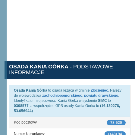
OSADA KANIA GÓRKA
- PODSTAWOWE
INFORMACJE
Osada Kania Górka
to osada leżąca w gminie
Złocieniec
. Należy
do województwa
zachodniopomorskiego
,
powiatu drawskiego
.
Identyfikator miejscowości Kania Górka w systemie
SIMC
to
0308577
, a współrzędne GPS osady Kania Górka to
(16.130278,
53.656944)
.
Kod pocztowy
78-520
Numer kierunkowy
(+48) 94