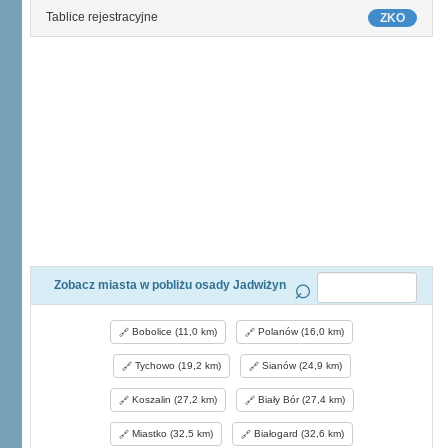
Tablice rejestracyjne
ZKO
Zobacz miasta w pobliżu osady Jadwiżyn
Bobolice (11,0 km)
Polanów (16,0 km)
Tychowo (19,2 km)
Sianów (24,9 km)
Koszalin (27,2 km)
Biały Bór (27,4 km)
Miastko (32,5 km)
Białogard (32,6 km)