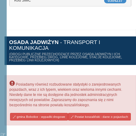
Kod SIMC
0304237
OSADA JADWIŻYN
- TRANSPORT I
KOMUNIKACJA
(DROGI PUBLICZNE PRZECHODZĄCE PRZEZ OSADA JADWIŻYN I ICH
KATEGORIE, PRZEBIEG DRÓG, LINIE KOLEJOWE, STACJE KOLEJOWE,
PRZEBIEG LINII KOLEJOWYCH)
Posiadamy również rozbudowane statystyki o zarejestrowanych
pojazdach, wraz z ich typem, wiekiem oraz wieloma innymi cechami.
Niestety dane te nie są dostępne dla jednostek administracyjnych
mniejszych od powiatów. Zapraszamy do zapoznania się z nimi
bezpośrednio na stronie powiatu koszalińskiego.
gmina Bobolice - wypadki drogowe
Powiat koszaliński - dane o pojazdach