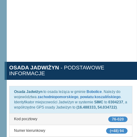
OSADA JADWIŻYN
- PODSTAWOWE
INFORMACJE
Osada Jadwiżyn
to osada leżąca w gminie
Bobolice
. Należy do
województwa
zachodniopomorskiego
,
powiatu koszalińskiego
.
Identyfikator miejscowości Jadwiżyn w systemie
SIMC
to
0304237
, a
współrzędne GPS osady Jadwiżyn to
(16.488333, 54.034722)
.
Kod pocztowy
76-020
Numer kierunkowy
(+48) 94