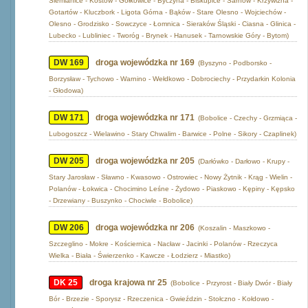
Siemianice - Kostów - Gołkowice - Byczyna - Biskupice - Sarnów - Krzywizna -
Gotartów - Kluczbork - Ligota Górna - Bąków - Stare Olesno - Wojciechów -
Olesno - Grodzisko - Sowczyce - Łomnica - Sieraków Śląski - Ciasna - Glinica -
Lubecko - Lubliniec - Tworóg - Brynek - Hanusek - Tarnowskie Góry - Bytom)
DW 169
droga wojewódzka nr 169
(Byszyno - Podborsko -
Borzysław - Tychowo - Warnino - Wełdkowo - Dobrociechy - Przydarkin Kolonia
- Głodowa)
DW 171
droga wojewódzka nr 171
(Bobolice - Czechy - Grzmiąca -
Lubogoszcz - Wielawino - Stary Chwalim - Barwice - Polne - Sikory - Czaplinek)
DW 205
droga wojewódzka nr 205
(Darłówko - Darłowo - Krupy -
Stary Jarosław - Sławno - Kwasowo - Ostrowiec - Nowy Żytnik - Krąg - Wielin -
Polanów - Łokwica - Chocimino Leśne - Żydowo - Piaskowo - Kępiny - Kępsko
- Drzewiany - Buszynko - Chociwle - Bobolice)
DW 206
droga wojewódzka nr 206
(Koszalin - Maszkowo -
Szczeglino - Mokre - Kościernica - Nacław - Jacinki - Polanów - Rzeczyca
Wielka - Biała - Świerzenko - Kawcze - Łodzierz - Miastko)
DK 25
droga krajowa nr 25
(Bobolice - Przyrost - Biały Dwór - Biały
Bór - Brzezie - Sporysz - Rzeczenica - Gwieździn - Stołczno - Kołdowo -