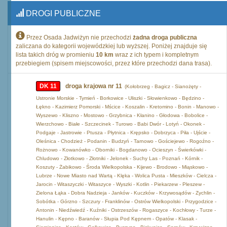
DROGI PUBLICZNE
Przez Osada Jadwiżyn nie przechodzi
żadna droga publiczna
zaliczana do kategorii wojewódzkiej lub wyższej. Poniżej znajduje się
lista takich dróg w promieniu
10 km
wraz z ich typem i kompletnym
przebiegiem (spisem miejscowości, przez które przechodzi dana trasa).
DK 11
droga krajowa nr 11
(Kołobrzeg - Bagicz - Sianożęty -
Ustronie Morskie - Tymień - Borkowice - Uliszki - Słowienkowo - Będzino -
Łękno - Kazimierz Pomorski - Mścice - Koszalin - Kretomino - Bonin - Manowo -
Wyszewo - Kliszno - Mostowo - Grzybnica - Kłanino - Głodowa - Bobolice -
Wierzchowo - Białe - Szczecinek - Turowo - Babi Dwór - Lotyń - Okonek -
Podgaje - Jastrowie - Ptusza - Płytnica - Krępsko - Dobrzyca - Piła - Ujście -
Oleśnica - Chodzież - Podanin - Budzyń - Tarnowo - Gościejewo - Rogoźno -
Rożnowo - Kowanówko - Oborniki - Bogdanowo - Ocieszyn - Świerkówki -
Chludowo - Złotkowo - Złotniki - Jelonek - Suchy Las - Poznań - Kórnik -
Koszuty - Żabikowo - Środa Wielkopolska - Kijewo - Brodowo - Miąskowo -
Lubrze - Nowe Miasto nad Wartą - Klęka - Wolica Pusta - Mieszków - Cielcza -
Jarocin - Witaszyczki - Witaszyce - Wyszki - Kotlin - Piekarzew - Pleszew -
Zielona Łąka - Dobra Nadzieja - Janków - Kuczków - Krzywosądów - Zychlin -
Sobótka - Górzno - Szczury - Franklinów - Ostrów Wielkopolski - Przygodzice -
Antonin - Niedźwiedź - Kuźniki - Ostrzeszów - Rogaszyce - Kochłowy - Turze -
Hanulin - Kępno - Baranów - Słupia Pod Kępnem - Opatów - Klasak -