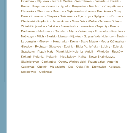
Człuchów - Ględowo - Jęczniki Wielkie - Wierzchowo - Zamarte - Orzełek -
Kamień Krajeński - Płocicz - Sępólno Krajeńskie - Niechorz - Przepałkowo -
Olszewka - Obodowo - Dziedno - Mąkowarsko - Lucim - Buszkowo - Nowy
Dwór - Koronowo - Stopka - Gościeradz - Tryszczyn - Bydgoszcz - Brzoza -
Chmielniki - Prądocin - Januszkowo - Nowa Wieś Wielka - Tarkowo Dolne -
Złotniki Kujawskie - Jaksice - Sławęcinek - Inowrocław - Tupadły - Krusza
Duchowna - Markowice - Strzelno - Młyny - Wronowy - Proszyska - Kuśnierz -
Nożyczyn - Pilich - Skulsk - Lisewo - Kijowiec - Szyszyńskie Holendry - Ślesin -
Lubomyśle - Mikorzyn - Honoratka - Konin - Stare Miasto - Modła Królewska -
Główiew - Rychwał - Siąszyce - Zosinki - Biała Panieńska - Lubiny - Zbiersk -
Stawiszyn - Piątek Mały - Piątek Mały Kolonia - Anielin - Witoldów - Russów -
Kokanin-Kolonia - Kokanin - Niedźwiady - Kalisz - Nowe Skalmierzyce -
Skalmierzyce - Czekanów - Ostrów Wielkopolski - Przygodzice - Antonin -
Czarnylas - Chojnik - Międzybórz - Ose - Oska Piła - Drołtowice - Katiusza -
Sokołowice - Oleśnica)