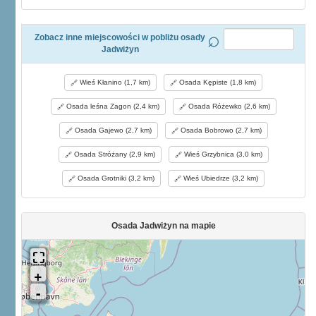
Zobacz inne miejscowości w pobliżu osady
Jadwiżyn
Wieś Kłanino (1,7 km)
Osada Kępiste (1,8 km)
Osada leśna Zagon (2,4 km)
Osada Różewko (2,6 km)
Osada Gajewo (2,7 km)
Osada Bobrowo (2,7 km)
Osada Stróżany (2,9 km)
Wieś Grzybnica (3,0 km)
Osada Grotniki (3,2 km)
Wieś Ubiedrze (3,2 km)
Osada Jadwiżyn na mapie