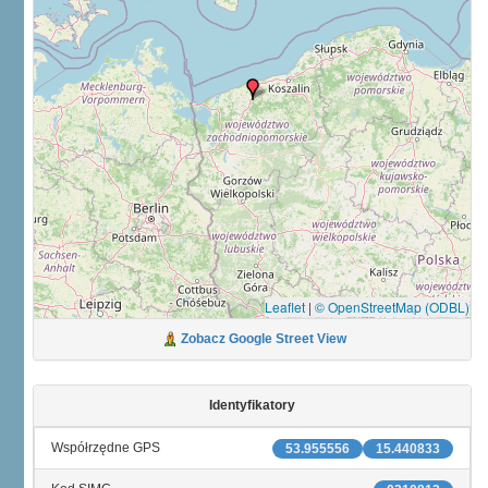
Leaflet
|
© OpenStreetMap (ODBL)
Zobacz Google Street View
Identyfikatory
Współrzędne GPS
53.955556
15.440833