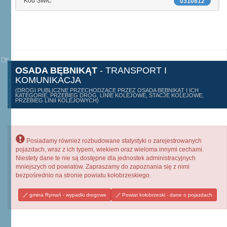
Kod SIMC
0310812
OSADA BĘBNIKĄT
- TRANSPORT I
KOMUNIKACJA
(DROGI PUBLICZNE PRZECHODZĄCE PRZEZ OSADA BĘBNIKĄT I ICH
KATEGORIE, PRZEBIEG DRÓG, LINIE KOLEJOWE, STACJE KOLEJOWE,
PRZEBIEG LINII KOLEJOWYCH)
Posiadamy również rozbudowane statystyki o zarejestrowanych
pojazdach, wraz z ich typem, wiekiem oraz wieloma innymi cechami.
Niestety dane te nie są dostępne dla jednostek administracyjnych
mniejszych od powiatów. Zapraszamy do zapoznania się z nimi
bezpośrednio na stronie powiatu kołobrzeskiego.
gmina Rymań - wypadki drogowe
Powiat kołobrzeski - dane o pojazdach