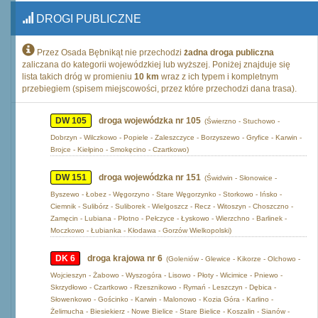
DROGI PUBLICZNE
Przez Osada Bębnikąt nie przechodzi
żadna droga publiczna
zaliczana do kategorii wojewódzkiej lub wyższej. Poniżej znajduje się
lista takich dróg w promieniu
10 km
wraz z ich typem i kompletnym
przebiegiem (spisem miejscowości, przez które przechodzi dana trasa).
DW 105
droga wojewódzka nr 105
(Świerzno - Stuchowo -
Dobrzyn - Wilczkowo - Popiele - Zaleszczyce - Borzyszewo - Gryfice - Karwin -
Brojce - Kiełpino - Smokęcino - Czartkowo)
DW 151
droga wojewódzka nr 151
(Świdwin - Słonowice -
Byszewo - Łobez - Węgorzyno - Stare Węgorzynko - Storkowo - Ińsko -
Ciemnik - Sulibórz - Suliborek - Wielgoszcz - Recz - Witoszyn - Choszczno -
Zamęcin - Lubiana - Płotno - Pełczyce - Łyskowo - Wierzchno - Barlinek -
Moczkowo - Łubianka - Kłodawa - Gorzów Wielkopolski)
DK 6
droga krajowa nr 6
(Goleniów - Glewice - Kikorze - Olchowo -
Wojcieszyn - Żabowo - Wyszogóra - Lisowo - Płoty - Wicimice - Pniewo -
Skrzydłowo - Czartkowo - Rzesznikowo - Rymań - Leszczyn - Dębica -
Słowenkowo - Gościnko - Karwin - Malonowo - Kozia Góra - Karlino -
Żelimucha - Biesiekierz - Nowe Bielice - Stare Bielice - Koszalin - Sianów -