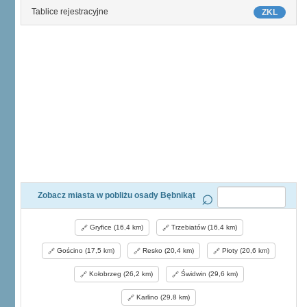
Tablice rejestracyjne
ZKL
Zobacz miasta w pobliżu osady Bębnikąt
Gryfice (16,4 km)
Trzebiatów (16,4 km)
Gościno (17,5 km)
Resko (20,4 km)
Płoty (20,6 km)
Kołobrzeg (26,2 km)
Świdwin (29,6 km)
Karlino (29,8 km)