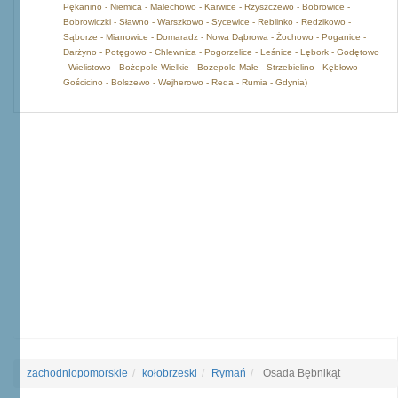
Pękanino - Niemica - Malechowo - Karwice - Rzyszczewo - Bobrowice -
Bobrowiczki - Sławno - Warszkowo - Sycewice - Reblinko - Redzikowo -
Sąborze - Mianowice - Domaradz - Nowa Dąbrowa - Żochowo - Poganice -
Darżyno - Potęgowo - Chlewnica - Pogorzelice - Leśnice - Lębork - Godętowo
- Wielistowo - Bożepole Wielkie - Bożepole Małe - Strzebielino - Kębłowo -
Gościcino - Bolszewo - Wejherowo - Reda - Rumia - Gdynia)
zachodniopomorskie
kołobrzeski
Rymań
Osada Bębnikąt