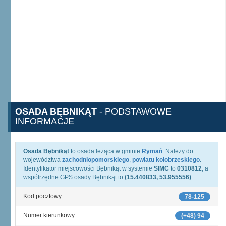
OSADA BĘBNIKĄT
- PODSTAWOWE
INFORMACJE
Osada Bębnikąt
to osada leżąca w gminie
Rymań
. Należy do
województwa
zachodniopomorskiego
,
powiatu kołobrzeskiego
.
Identyfikator miejscowości Bębnikąt w systemie
SIMC
to
0310812
, a
współrzędne GPS osady Bębnikąt to
(15.440833, 53.955556)
.
Kod pocztowy
78-125
Numer kierunkowy
(+48) 94