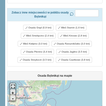
Zobacz inne miejscowości w pobliżu osady
Bębnikąt
Osada Grąd (0,9 km)
Wieś Starnin (1,6 km)
Wieś Smokęcino (2,4 km)
Wieś Kinowo (2,8 km)
Wieś Kiełpino (3,0 km)
Osada Rzesznikówko (3,0 km)
Osada Płonino (3,4 km)
Osada Jaglino (3,5 km)
Osada Strzykocin (3,5 km)
Osada Czartkowo (3,8 km)
Osada Bębnikąt na mapie