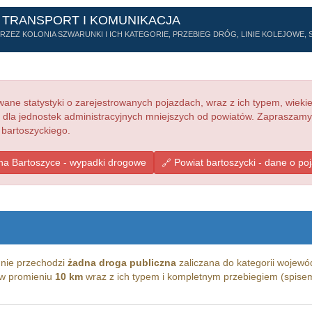
 TRANSPORT I KOMUNIKACJA
ZEZ KOLONIA SZWARUNKI I ICH KATEGORIE, PRZEBIEG DRÓG, LINIE KOLEJOWE, S
ne statystyki o zarejestrowanych pojazdach, wraz z ich typem, wieki
e dla jednostek administracyjnych mniejszych od powiatów. Zapraszamy
 bartoszyckiego.
a Bartoszyce - wypadki drogowe
Powiat bartoszycki - dane o po
 nie przechodzi
żadna droga publiczna
zaliczana do kategorii wojewód
g w promieniu
10 km
wraz z ich typem i kompletnym przebiegiem (spisem