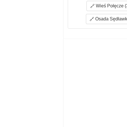
Wieś Połęcze (
Osada Sędławki