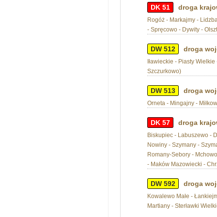
DK 51
droga krajo
Rogóż - Markajmy - Lidzba
- Spręcowo - Dywity - Olsz
DW 512
droga woj
Iławieckie - Piasty Wielkie
Szczurkowo)
DW 513
droga woj
Orneta - Mingajny - Miłkow
DK 57
droga krajo
Biskupiec - Labuszewo - D
Nowiny - Szymany - Szymank
Romany-Sebory - Mchowo -
- Maków Mazowiecki - Chrz
DW 592
droga woj
Kowalewo Małe - Łankiejmy
Martiany - Sterławki Wielk