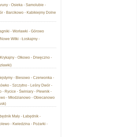
aruny - Osieka - Samolubie -
ór - Barcikowo - Kabikiejmy Dolne
agniki - Worławki - Górowo
- Nowe Witki - Łoskajmy -
 Krykajny - Olkowo - Drwęczno -
zławki)
 Tejstymy - Biesowo - Czerwonka -
kówko - Szczytno - Leśny Dwór -
- Rycice - Świniary - Plewnik -
owo - Młodzianowo - Obiecanowo
usk)
będnik Mały - Łabędnik -
lewo - Kwiedzina - Pożarki -