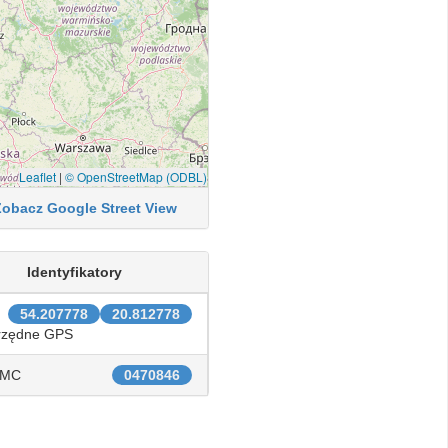
Leaflet
|
© OpenStreetMap (ODBL)
Zobacz Google Street View
Identyfikatory
54.207778
20.812778
rzędne GPS
IMC
0470846