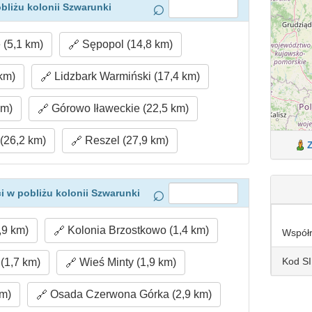
bliżu kolonii Szwarunki
 (5,1 km)
Sępopol (14,8 km)
km)
Lidzbark Warmiński (17,4 km)
km)
Górowo Iławeckie (22,5 km)
(26,2 km)
Reszel (27,9 km)
 w pobliżu kolonii Szwarunki
,9 km)
Kolonia Brzostkowo (1,4 km)
Współ
Kod S
(1,7 km)
Wieś Minty (1,9 km)
km)
Osada Czerwona Górka (2,9 km)