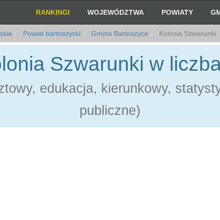
RANKINGI
WOJEWÓDZTWA
POWIATY
GM
skie
Powiat bartoszycki
Gmina Bartoszyce
Kolonia Szwarunki
lonia Szwarunki w liczb
towy, edukacja, kierunkowy, statystyk
publiczne)