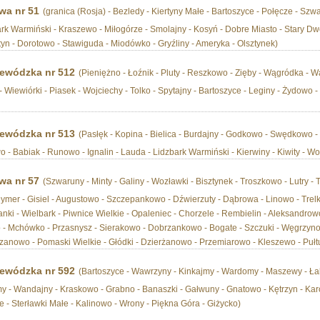
wa nr 51
(granica (Rosja) - Bezledy - Kiertyny Małe - Bartoszyce - Połęcze - Szw
rk Warmiński - Kraszewo - Miłogórze - Smolajny - Kosyń - Dobre Miasto - Stary Dw
tyn - Dorotowo - Stawiguda - Miodówko - Gryźliny - Ameryka - Olsztynek)
ewódzka nr 512
(Pieniężno - Łoźnik - Pluty - Reszkowo - Zięby - Wągródka - W
 - Wiewiórki - Piasek - Wojciechy - Tolko - Spytajny - Bartoszyce - Leginy - Żydowo 
ewódzka nr 513
(Pasłęk - Kopina - Bielica - Burdajny - Godkowo - Swędkowo -
o - Babiak - Runowo - Ignalin - Lauda - Lidzbark Warmiński - Kierwiny - Kiwity - Wo
wa nr 57
(Szwaruny - Minty - Galiny - Wozławki - Bisztynek - Troszkowo - Lutry -
ymer - Gisiel - Augustowo - Szczepankowo - Dźwierzuty - Dąbrowa - Linowo - Trel
i - Wielbark - Piwnice Wielkie - Opaleniec - Chorzele - Rembielin - Aleksandrowo 
 Mchówko - Przasnysz - Sierakowo - Dobrzankowo - Bogate - Szczuki - Węgrzyn
anowo - Pomaski Wielkie - Głódki - Dzierżanowo - Przemiarowo - Kleszewo - Pułt
ewódzka nr 592
(Bartoszyce - Wawrzyny - Kinkajmy - Wardomy - Maszewy - Ła
 - Wandajny - Kraskowo - Grabno - Banaszki - Gałwuny - Gnatowo - Kętrzyn - Karo
ie - Sterławki Małe - Kalinowo - Wrony - Piękna Góra - Giżycko)