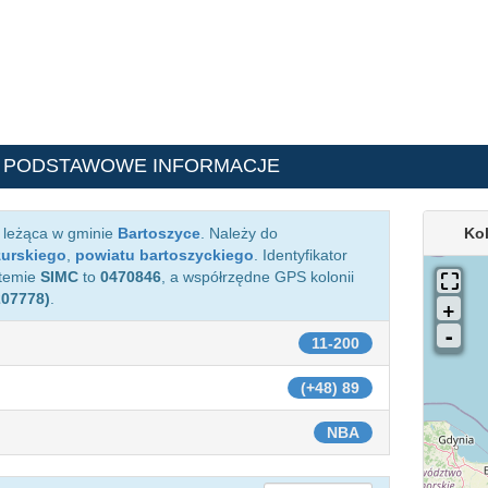
 PODSTAWOWE INFORMACJE
a leżąca w gminie
Bartoszyce
. Należy do
Ko
urskiego
,
powiatu bartoszyckiego
. Identyfikator
stemie
SIMC
to
0470846
, a współrzędne GPS kolonii
207778)
.
11-200
(+48) 89
NBA