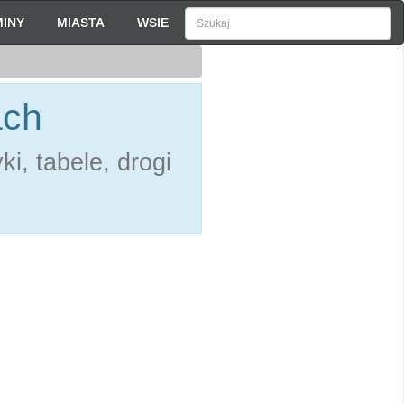
INY
MIASTA
WSIE
ach
i, tabele, drogi