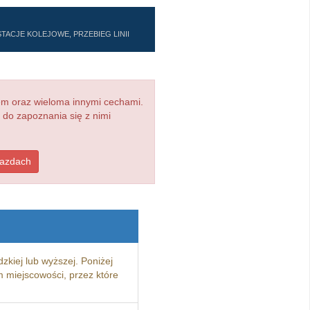
TACJE KOLEJOWE, PRZEBIEG LINII
em oraz wieloma innymi cechami.
 do zapoznania się z nimi
jazdach
zkiej lub wyższej. Poniżej
 miejscowości, przez które