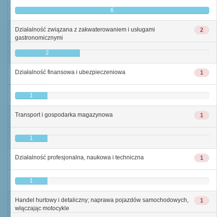
6
Działalność związana z zakwaterowaniem i usługami
2
gastronomicznymi
2
Działalność finansowa i ubezpieczeniowa
1
1
Transport i gospodarka magazynowa
1
1
Działalność profesjonalna, naukowa i techniczna
1
1
Handel hurtowy i detaliczny; naprawa pojazdów samochodowych,
1
włączając motocykle