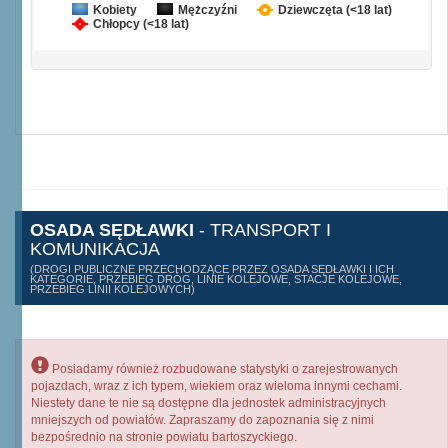
Kobiety
Mężczyźni
Dziewczęta (<18 lat)
Chłopcy (<18 lat)
OSADA SĘDŁAWKI
- TRANSPORT I
KOMUNIKACJA
(DROGI PUBLICZNE PRZECHODZĄCE PRZEZ OSADA SĘDŁAWKI I ICH
KATEGORIE, PRZEBIEG DRÓG, LINIE KOLEJOWE, STACJE KOLEJOWE,
PRZEBIEG LINII KOLEJOWYCH)
Posiadamy również rozbudowane statystyki o zarejestrowanych
pojazdach, wraz z ich typem, wiekiem oraz wieloma innymi cechami.
Niestety dane te nie są dostępne dla jednostek administracyjnych
mniejszych od powiatów. Zapraszamy do zapoznania się z nimi
bezpośrednio na stronie powiatu bartoszyckiego.