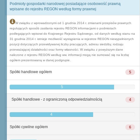
Podmioty gospodarki narodowej posiadające osobowość prawną
wpisane do rejestru REGON według formy prawnej
W związku z wprowadzonymi od 1 grudnia 2014 r. zmianami przepisów prawnych
regulujących sposób zasilania rejestru REGON informacjami o podmiotach
podlegających wpisowi do Krajowego Rejestru Sądowego, od danych według stanu na
31 grudnia 2014 r. istnieje możliwość wystąpienia w rejestrze REGON niewypełnionych
pozycji dotyczących przewidywanej liczby pracujących, adresu siedziby, rodzaju
przeważającej działalności oraz formy własności. W związku z powyższym dane
naliczone z rejestru REGON według ww. informacji mogą nie sumować się na liczbę
ogółem prezentowaną w danej podgrupie.
Spółki handlowe ogółem
5
5
Spółki handlowe - z ograniczoną odpowiedzialnością
4
4
Spółki cywilne ogółem
6