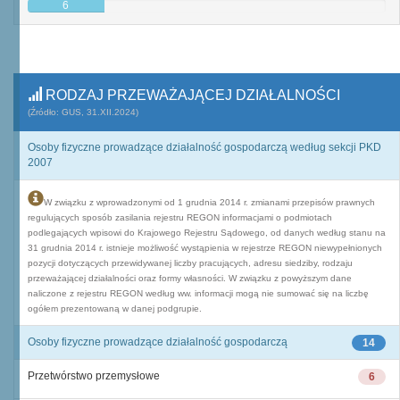
6
RODZAJ PRZEWAŻAJĄCEJ DZIAŁALNOŚCI
(Źródło: GUS, 31.XII.2024)
Osoby fizyczne prowadzące działalność gospodarczą według sekcji PKD
2007
W związku z wprowadzonymi od 1 grudnia 2014 r. zmianami przepisów prawnych
regulujących sposób zasilania rejestru REGON informacjami o podmiotach
podlegających wpisowi do Krajowego Rejestru Sądowego, od danych według stanu na
31 grudnia 2014 r. istnieje możliwość wystąpienia w rejestrze REGON niewypełnionych
pozycji dotyczących przewidywanej liczby pracujących, adresu siedziby, rodzaju
przeważającej działalności oraz formy własności. W związku z powyższym dane
naliczone z rejestru REGON według ww. informacji mogą nie sumować się na liczbę
ogółem prezentowaną w danej podgrupie.
Osoby fizyczne prowadzące działalność gospodarczą
14
Przetwórstwo przemysłowe
6