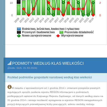
10
2
0
0
2009
2010
2011
2012
2013
2014
2015
2016
2017
2018
2019
2020
2021
2022
2023
2024
Rolnictwo, leśnictwo, łowiectwo i rybactwo
Przemysł i budownictwo
Pozostała działalność
Nowo zarejestrowane
Wyrejestrowane
PODMIOTY WEDŁUG KLAS WIELKOŚCI
(Źródło: GUS, 31.XII.2024)
Rozkład podmiotów gospodarki narodowej według klas wielkości
W związku z wprowadzonymi od 1 grudnia 2014 r. zmianami przepisów prawnych
regulujących sposób zasilania rejestru REGON informacjami o podmiotach
podlegających wpisowi do Krajowego Rejestru Sądowego, od danych według stanu na
31 grudnia 2014 r. istnieje możliwość wystąpienia w rejestrze REGON niewypełnionych
pozycji dotyczących przewidywanej liczby pracujących, adresu siedziby, rodzaju