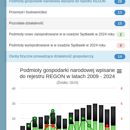
Podmioty gospodarki narodowej wpisane do rejestru REGON
28
Przemysł i budownictwo
13
Pozostała działalność
15
Podmioty nowo zarejestrowane w w osadzie Sędławki w 2024 roku
2
Podmioty wyrejestrowane w w osadzie Sędławki w 2024 roku
0
Osoby fizyczne prowadzące działalność gospodarczą
14
Podmioty gospodarki narodowej wpisane
do rejestru REGON w latach 2009 - 2024
(Źródło: GUS)
40
8
30
6
20
4