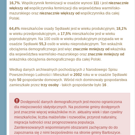
16,7%
. Współczynnik feminizacji w osadzie wynosi
111
i jest
nieznacznie
większy od
współczynnika feminizacji dla województwa warmińsko-
mazurskiego oraz
nieznacznie większy od
współczynnika dla całej
Polski.
64,4%
mieszkańców osady Sędławki jest w wieku produkcyjnym,
18,1%
w wieku przedprodukcyjnym, a
17,5%
mieszkańców jest w wieku
poprodukcyjnym. Na 100 osób w wieku produkcyjnym przypada we w
osadzie Sędławki
55,3
osób w wieku nieprodukcyjnym. Ten wskaźnik
obciążenia demograficznego jest więc
znacznie mniejszy od
wkażnika
dla województwa warmińsko-mazurskiego oraz
znacznie mniejszy od
wskażnika obciążenia demograficznego dla całej Polski.
Według danych archiwalnych pochodzących z Narodowego Spisu
Powszechnego Ludności i Mieszkań w
2002
roku w w osadzie Sędławki
było
50
gospodarstw domowych. Wśród nich dominowały gospodarstwa
zamieszkałe przez
trzy osoby
- takich gospodarstw było
16
.
Dostępność danych demograficznych jest mocno ograniczona
dla miejscowości statystycznych. Na poziomie gminy dostępnych
jest znacznie więcej wskaźników m.in. aktualny wiek i stan cywilny
mieszkańców, liczba małżeństw i rozwodów, przyrost naturalny,
migracja ludności oraz prognozowana populacja.
Zainteresowanych wspomnianymi obszarami zachęcamy do do
zapoznania się z nimi bezpośrednio na stronie gminy Bartoszyce.