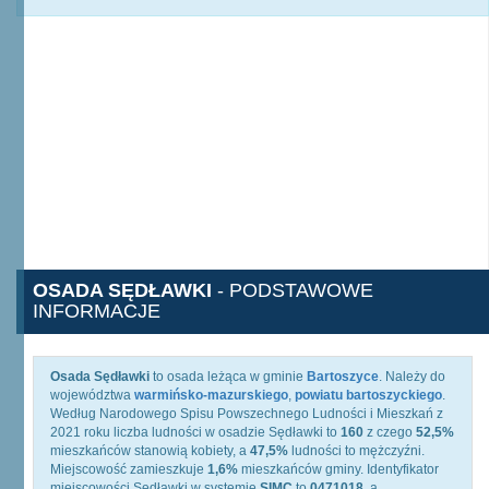
OSADA SĘDŁAWKI
- PODSTAWOWE
INFORMACJE
Osada Sędławki
to osada leżąca w gminie
Bartoszyce
. Należy do
województwa
warmińsko-mazurskiego
,
powiatu bartoszyckiego
.
Według Narodowego Spisu Powszechnego Ludności i Mieszkań z
2021 roku liczba ludności w osadzie Sędławki to
160
z czego
52,5%
mieszkańców stanowią kobiety, a
47,5%
ludności to mężczyźni.
Miejscowość zamieszkuje
1,6%
mieszkańców gminy. Identyfikator
miejscowości Sędławki w systemie
SIMC
to
0471018
, a