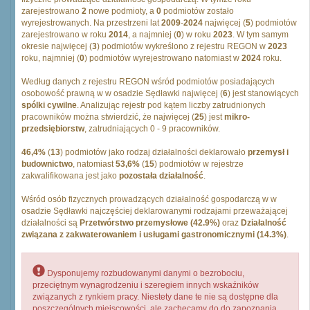
zarejestrowano
2
nowe podmioty, a
0
podmiotów zostało
wyrejestrowanych. Na przestrzeni lat
2009
-
2024
najwięcej (
5
) podmiotów
zarejestrowano w roku
2014
, a najmniej (
0
) w roku
2023
. W tym samym
okresie najwięcej (
3
) podmiotów wykreślono z rejestru REGON w
2023
roku, najmniej (
0
) podmiotów wyrejestrowano natomiast w
2024
roku.
Według danych z rejestru REGON wśród podmiotów posiadających
osobowość prawną w w osadzie Sędławki najwięcej (
6
) jest stanowiących
spólki cywilne
. Analizując rejestr pod kątem liczby zatrudnionych
pracowników można stwierdzić, że najwięcej (
25
) jest
mikro-
przedsiębiorstw
, zatrudniających 0 - 9 pracowników.
46,4%
(
13
) podmiotów jako rodzaj działalności deklarowało
przemysł i
budownictwo
, natomiast
53,6%
(
15
) podmiotów w rejestrze
zakwalifikowana jest jako
pozostała działalność
.
Wśród osób fizycznych prowadzących działalność gospodarczą w w
osadzie Sędławki najczęściej deklarowanymi rodzajami przeważającej
działalności są
Przetwórstwo przemysłowe (42.9%)
oraz
Działalność
związana z zakwaterowaniem i usługami gastronomicznymi (14.3%)
.
Dysponujemy rozbudowanymi danymi o bezrobociu,
przeciętnym wynagrodzeniu i szeregiem innych wskaźników
związanych z rynkiem pracy. Niestety dane te nie są dostępne dla
poszczególnych miejscowości, ale zachęcamy do do zapoznania