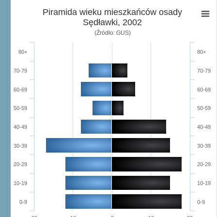
Piramida wieku mieszkańców osady
Sędławki, 2002
(Źródło: GUS)
80+
80+
70-79
70-79
60-69
60-69
50-59
50-59
40-49
40-49
30-39
30-39
20-29
20-29
10-19
10-19
0-9
0-9