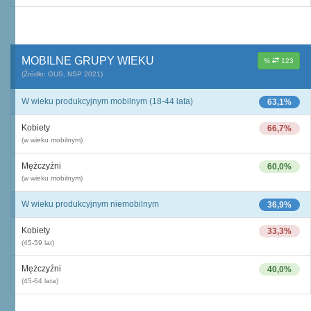
MOBILNE GRUPY WIEKU
%
123
(Źródło: GUS, NSP 2021)
W wieku produkcyjnym mobilnym (18-44 lata)
63,1%
Kobiety
66,7%
(w wieku mobilnym)
Mężczyźni
60,0%
(w wieku mobilnym)
W wieku produkcyjnym niemobilnym
36,9%
Kobiety
33,3%
(45-59 lat)
Mężczyźni
40,0%
(45-64 lata)