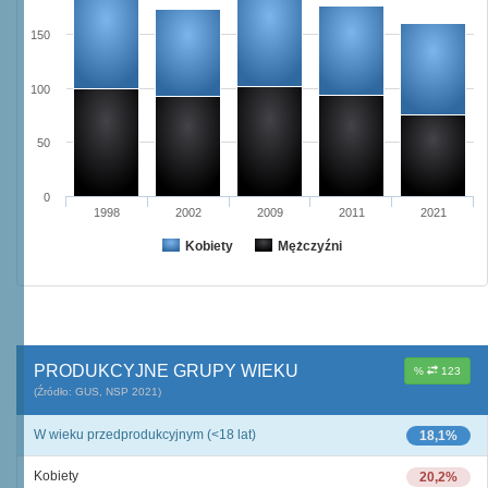
150
100
50
0
1998
2002
2009
2011
2021
Kobiety
Mężczyźni
PRODUKCYJNE GRUPY WIEKU
%
123
(Źródło: GUS, NSP 2021)
W wieku przedprodukcyjnym (<18 lat)
18,1%
Kobiety
20,2%