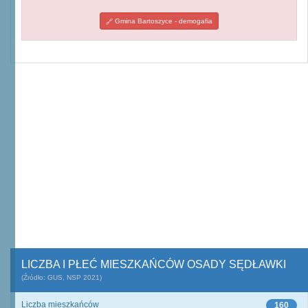
Gmina Bartoszyce - demogafia
LICZBA I PŁEĆ MIESZKAŃCÓW OSADY SĘDŁAWKI
(Źródło: GUS, NSP 2021)
Liczba mieszkańców
160