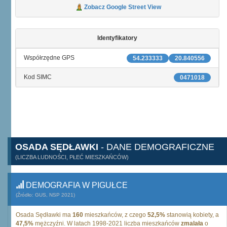
Zobacz Google Street View
Identyfikatory
Współrzędne GPS
54.233333
20.840556
Kod SIMC
0471018
OSADA SĘDŁAWKI
- DANE DEMOGRAFICZNE
(LICZBA LUDNOŚCI, PŁEĆ MIESZKAŃCÓW)
DEMOGRAFIA W PIGUŁCE
(Źródło: GUS, NSP 2021)
Osada Sędławki ma
160
mieszkańców, z czego
52,5%
stanowią kobiety, a
47,5%
mężczyźni. W latach 1998-2021 liczba mieszkańców
zmalała
o