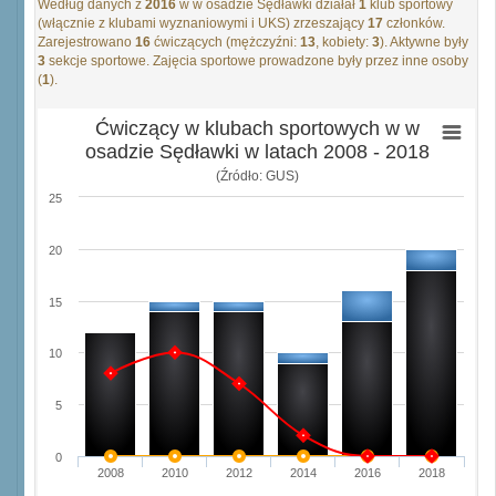
Według danych z
2016
w w osadzie Sędławki działał
1
klub sportowy
(włącznie z klubami wyznaniowymi i UKS) zrzeszający
17
członków.
Zarejestrowano
16
ćwiczących (mężczyźni:
13
, kobiety:
3
). Aktywne były
3
sekcje sportowe. Zajęcia sportowe prowadzone były przez inne osoby
(
1
).
Ćwiczący w klubach sportowych w w
osadzie Sędławki w latach 2008 - 2018
(Źródło: GUS)
25
20
15
10
5
0
2008
2010
2012
2014
2016
2018