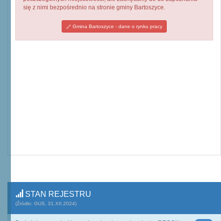
się z nimi bezpośrednio na stronie gminy Bartoszyce.
Gmina Bartoszyce - dane o rynku pracy
STAN REJESTRU
(Źródło: GUS, 31.XII.2024)