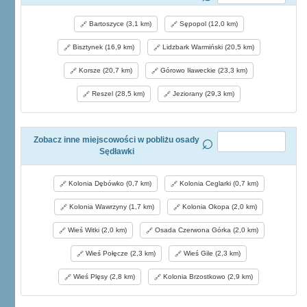
Bartoszyce (3,1 km)
Sępopol (12,0 km)
Bisztynek (16,9 km)
Lidzbark Warmiński (20,5 km)
Korsze (20,7 km)
Górowo Iławeckie (23,3 km)
Reszel (28,5 km)
Jeziorany (29,3 km)
Zobacz inne miejscowości w pobliżu osady
Sędławki
Kolonia Dębówko (0,7 km)
Kolonia Ceglarki (0,7 km)
Kolonia Wawrzyny (1,7 km)
Kolonia Okopa (2,0 km)
Wieś Witki (2,0 km)
Osada Czerwona Górka (2,0 km)
Wieś Połęcze (2,3 km)
Wieś Gile (2,3 km)
Wieś Plęsy (2,8 km)
Kolonia Brzostkowo (2,9 km)