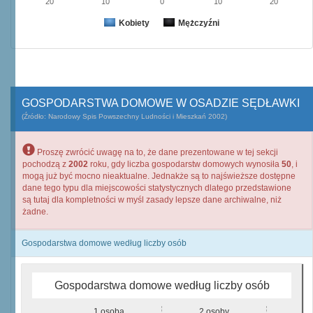
20
10
0
10
20
Kobiety
Mężczyźni
GOSPODARSTWA DOMOWE W OSADZIE SĘDŁAWKI
(Źródło: Narodowy Spis Powszechny Ludności i Mieszkań 2002)
Proszę zwrócić uwagę na to, że dane prezentowane w tej sekcji
pochodzą z
2002
roku, gdy liczba gospodarstw domowych wynosiła
50
, i
mogą już być mocno nieaktualne. Jednakże są to najświeższe dostępne
dane tego typu dla miejscowości statystycznych dlatego przedstawione
są tutaj dla kompletności w myśl zasady lepsze dane archiwalne, niż
żadne.
Gospodarstwa domowe według liczby osób
Gospodarstwa domowe według liczby osób
1 osoba
2 osoby