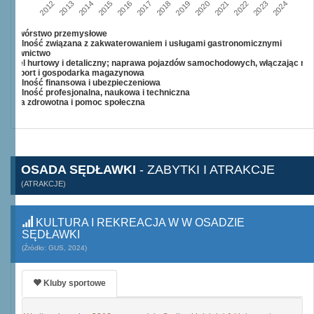
2015
2012
2022
2019
2013
2016
2023
2020
2017
2014
2024
2018
2021
Przetwórstwo przemysłowe
Działalność związana z zakwaterowaniem i usługami gastronomicznymi
Budownictwo
Handel hurtowy i detaliczny; naprawa pojazdów samochodowych, włączając mo
Transport i gospodarka magazynowa
Działalność finansowa i ubezpieczeniowa
Działalność profesjonalna, naukowa i techniczna
Opieka zdrowotna i pomoc społeczna
OSADA SĘDŁAWKI
- ZABYTKI I ATRAKCJE
(ATRAKCJE)
KULTURA I REKREACJA W W OSADZIE
SĘDŁAWKI
(Źródło: GUS, 2024)
Kluby sportowe