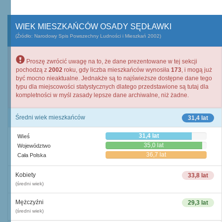
WIEK MIESZKAŃCÓW OSADY SĘDŁAWKI
(Źródło: Narodowy Spis Powszechny Ludności i Mieszkań 2002)
Proszę zwrócić uwagę na to, że dane prezentowane w tej sekcji
pochodzą z
2002
roku, gdy liczba mieszkańców wynosiła
173
, i mogą już
być mocno nieaktualne. Jednakże są to najświeższe dostępne dane tego
typu dla miejscowości statystycznych dlatego przedstawione są tutaj dla
kompletności w myśl zasady lepsze dane archiwalne, niż żadne.
Średni wiek mieszkańców
31,4 lat
31,4 lat
Wieś
35,0 lat
Województwo
36,7 lat
Cała Polska
Kobiety
33,8 lat
(średni wiek)
Mężczyźni
29,3 lat
(średni wiek)