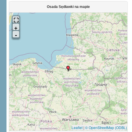
Osada Sędławki na mapie
Leaflet
|
© OpenStreetMap (ODBL)