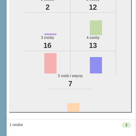
2
12
3 osoby
4 osoby
16
13
5 osób i więcej
7
1 osoba
2