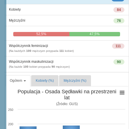
Kobiety
84
Mężczyźni
76
52,5%
47,5%
Współczynnik feminizacji
111
(Na każdych
100
mężczyzn przypada
111
kobiet)
Współczynnik maskulinizacji
90
(Na każde
100
kobiet przypada
90
mężczyzn)
Ogółem
Kobiety (%)
Mężczyźni (%)
Populacja - Osada Sędławki na przestrzeni
lat
(Źródło: GUS)
250
200