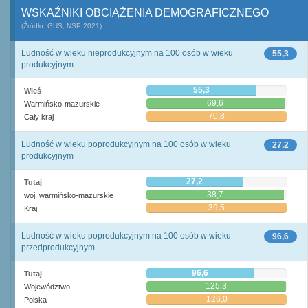
WSKAŹNIKI OBCIĄŻENIA DEMOGRAFICZNEGO
(Źródło: GUS, NSP 2021)
Ludność w wieku nieprodukcyjnym na 100 osób w wieku
55,3
produkcyjnym
55,3
Wieś
69,6
Warmińsko-mazurskie
70,8
Cały kraj
Ludność w wieku poprodukcyjnym na 100 osób w wieku
27,2
produkcyjnym
27,2
Tutaj
38,7
woj. warmińsko-mazurskie
39,5
Kraj
Ludność w wieku poprodukcyjnym na 100 osób w wieku
96,6
przedprodukcyjnym
96,6
Tutaj
125,3
Województwo
126,0
Polska