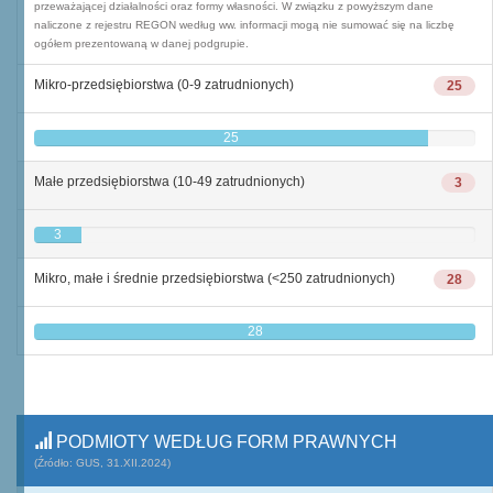
przeważającej działalności oraz formy własności. W związku z powyższym dane
naliczone z rejestru REGON według ww. informacji mogą nie sumować się na liczbę
ogółem prezentowaną w danej podgrupie.
Mikro-przedsiębiorstwa (0-9 zatrudnionych)
25
25
Małe przedsiębiorstwa (10-49 zatrudnionych)
3
3
Mikro, małe i średnie przedsiębiorstwa (<250 zatrudnionych)
28
28
PODMIOTY WEDŁUG FORM PRAWNYCH
(Źródło: GUS, 31.XII.2024)