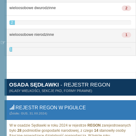
wieloosobowe dwurodzinne
2
2
wieloosobowe nierodzinne
1
1
OSADA SĘDŁAWKI
- REJESTR REGON
(KLASY WIELKOŚCI, SEKCJE PKD, FORMY PRAWNE)
REJESTR REGON W PIGUŁCE
(Źródło: GUS, 31.XII.2024)
W w osadzie Sędławki w roku 2024 w rejestrze
REGON
zarejestrowanych
było
28
podmiotów gospodarki narodowej, z czego
14
stanowiły osoby
fizyczne prowadzące działalność gospodarczą. W tymże roku