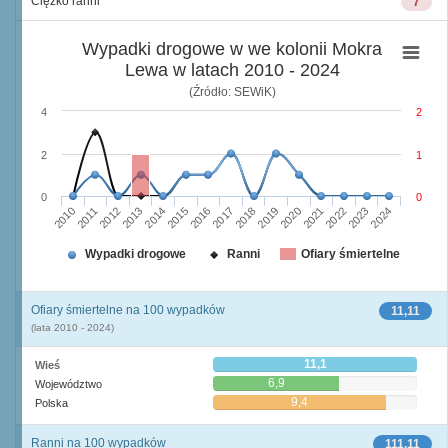
Ciężko ranni
7
Wypadki drogowe w we kolonii Mokra
Lewa w latach 2010 - 2024
(Źródło: SEWiK)
4
2
2
1
0
0
2010
2015
2020
2013
2018
2023
2011
2016
2021
2014
2019
2024
2012
2017
2022
Wypadki drogowe
Ranni
Ofiary śmiertelne
Ofiary śmiertelne na 100 wypadków
11,11
(lata 2010 - 2024)
11,1
Wieś
6,9
Województwo
9,4
Polska
Ranni na 100 wypadków
111,11