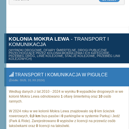
KOLONIA MOKRA LEWA
- TRANSPORT I
KOMUNIKACJA
(WYPADKI DROGOWE, OFIARY ŚMIERTELNE, DROGI PUBLICZNE
PRZECHODZĄCE PRZEZ KOLONIA MOKRA LEWA I ICH KATEGORIE,
PRZEBIEG DRÓG, LINIE KOLEJOWE, STACJE KOLEJOWE, PRZEBIEG LINII
KOLEJOWYCH)
TRANSPORT I KOMUNIKACJA W PIGUŁCE
(Źródło: GUS, 31.XII.2024)
Według danych z lat 2010 - 2024 w wyniku
9
wypadków drogowych w we
kolonii Mokra Lewa odnotowano
1
ofiarę śmiertelną oraz
10
osób
rannych.
W 2024 roku w we kolonii Mokra Lewa znajdowało się
0
km ścieżek
rowerowych,
0,0 km
bus-pasów i
0
parkingów w systemie Parkuj i Jedź
(Park & Ride). Zarejestrowano
0
wypisów z licencji na przewóz osób
taksówkami oraz
0
licencji na taksówki.