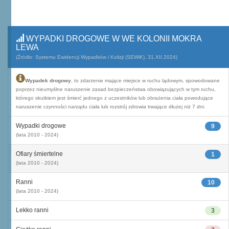
WYPADKI DROGOWE W WE KOLONII MOKRA
LEWA
(Źródło: Systemu Ewidencji Wypadków i Kolizji (SEWiK), 31.XII.2024)
Wypadek drogowy
, to zdarzenie mające miejsce w ruchu lądowym, spowodowane
poprzez nieumyślne naruszenie zasad bezpieczeństwa obowiązujących w tym ruchu,
którego skutkiem jest śmierć jednego z uczestników lub obrażenia ciała powodujące
naruszenie czynności narządu ciała lub rozstrój zdrowia trwające dłużej niż 7 dni.
Wypadki drogowe
9
(lata 2010 - 2024)
Ofiary śmiertelne
1
(lata 2010 - 2024)
Ranni
10
(lata 2010 - 2024)
Lekko ranni
3