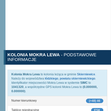
KOLONIA MOKRA LEWA
- PODSTAWOWE
INFORMACJE
Kolonia Mokra Lewa
to kolonia leżąca w gminie
Skierniewice
.
Należy do województwa
łódzkiego
,
powiatu skierniewickiego
.
Identyfikator miejscowości Mokra Lewa w systemie
SIMC
to
1041320
, a współrzędne GPS kolonii Mokra Lewa to
(0.000000,
0.000000)
.
Numer kierunkowy
(+48) 46
Tablice rejestracyjne
ESK