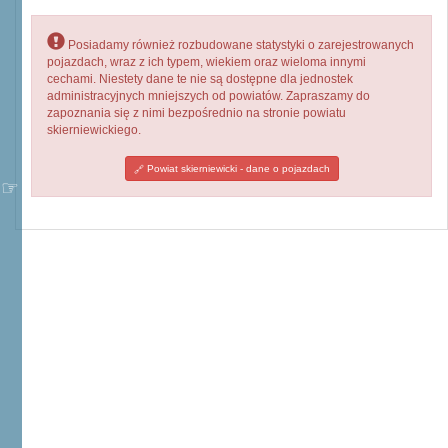
Posiadamy również rozbudowane statystyki o zarejestrowanych
pojazdach, wraz z ich typem, wiekiem oraz wieloma innymi
cechami. Niestety dane te nie są dostępne dla jednostek
administracyjnych mniejszych od powiatów. Zapraszamy do
zapoznania się z nimi bezpośrednio na stronie powiatu
skierniewickiego.
Powiat skierniewicki - dane o pojazdach