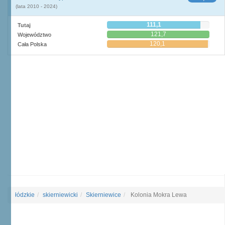
(lata 2010 - 2024)
111,1
Tutaj
121,7
Województwo
120,1
Cała Polska
łódzkie
skierniewicki
Skierniewice
Kolonia Mokra Lewa