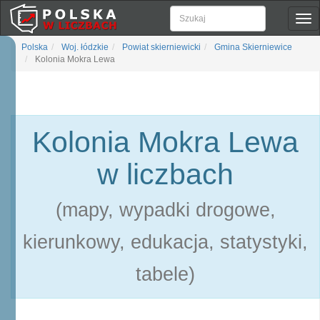
Pok
naw
Polska
Woj. łódzkie
Powiat skierniewicki
Gmina Skierniewice
Kolonia Mokra Lewa
Kolonia Mokra Lewa
w liczbach
(mapy, wypadki drogowe,
kierunkowy, edukacja, statystyki,
tabele)