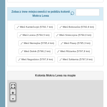
Zobacz inne miejscowości w pobliżu kolonii
Mokra Lewa
Wieś Kamieńczyk (5792,7 km)
Wieś Boboszów (5792,8 km)
Wieś Lesica (5794,5 km)
Wieś Smreczyna (5794,0 km)
Wieś Niemojów (5795,4 km)
Wieś Pisary (5795,3 km)
Wieś Dolnik (5796,2 km)
Wieś Różanka (5797,8 km)
Wieś Nagodzice (5797,9 km)
Wieś Szklarnia (5797,9 km)
Kolonia Mokra Lewa na mapie