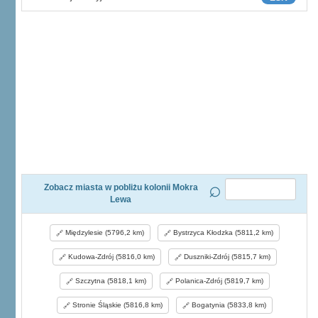
Zobacz miasta w pobliżu kolonii Mokra
Lewa
Międzylesie (5796,2 km)
Bystrzyca Kłodzka (5811,2 km)
Kudowa-Zdrój (5816,0 km)
Duszniki-Zdrój (5815,7 km)
Szczytna (5818,1 km)
Polanica-Zdrój (5819,7 km)
Stronie Śląskie (5816,8 km)
Bogatynia (5833,8 km)