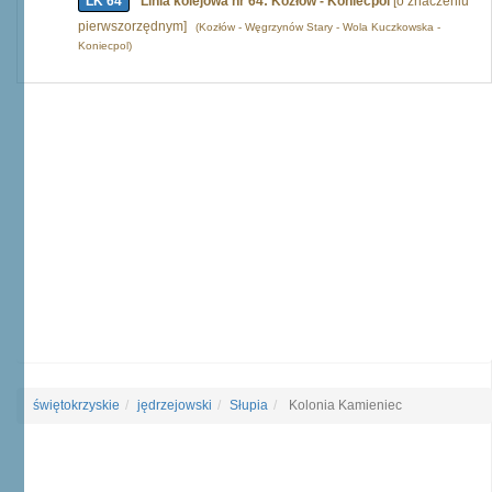
LK 64
Linia kolejowa nr 64: Kozłów - Koniecpol
[o znaczeniu
pierwszorzędnym]
(Kozłów - Węgrzynów Stary - Wola Kuczkowska -
Koniecpol)
świętokrzyskie
jędrzejowski
Słupia
Kolonia Kamieniec