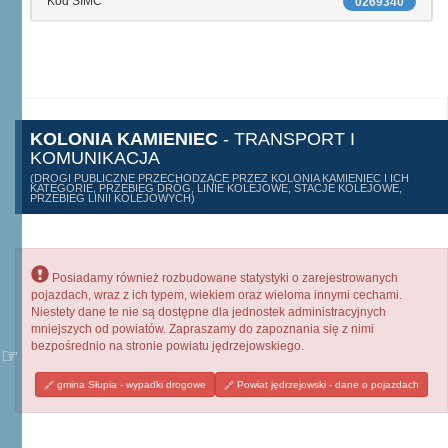
Kod SIMC
0269340
KOLONIA KAMIENIEC
- TRANSPORT I
KOMUNIKACJA
(DROGI PUBLICZNE PRZECHODZĄCE PRZEZ KOLONIA KAMIENIEC I ICH
KATEGORIE, PRZEBIEG DRÓG, LINIE KOLEJOWE, STACJE KOLEJOWE,
PRZEBIEG LINII KOLEJOWYCH)
Posiadamy również rozbudowane statystyki o zarejestrowanych
pojazdach, wraz z ich typem, wiekiem oraz wieloma innymi cechami.
Niestety dane te nie są dostępne dla jednostek administracyjnych
mniejszych od powiatów. Zapraszamy do zapoznania się z nimi
bezpośrednio na stronie powiatu jędrzejowskiego.
gmina Słupia - wypadki drogowe
Powiat jędrzejowski - dane o pojazdach