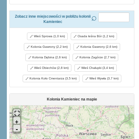
Zobacz inne miejscowości w pobliżu kolonii
Kamieniec
Wieś Sprowa (1,0 km)
Osada leśna Bór (1,2 km)
Kolonia Gawrony (2,2 km)
Kolonia Gawrony (2,6 km)
Kolonia Dębina (2,6 km)
Kolonia Zagórze (2,7 km)
Wieś Obiechów (2,8 km)
Wieś Chałupki (3,4 km)
Kolonia Koło Cmentarza (3,5 km)
Wieś Wywła (3,7 km)
Kolonia Kamieniec na mapie