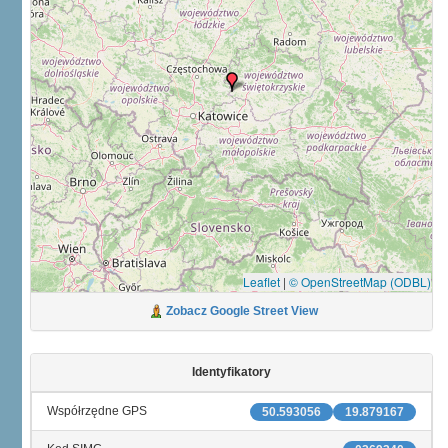
Leaflet
|
© OpenStreetMap (ODBL)
Zobacz Google Street View
Identyfikatory
Współrzędne GPS
50.593056
19.879167