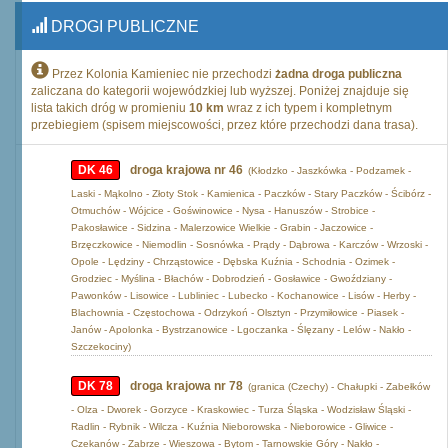
DROGI PUBLICZNE
Przez Kolonia Kamieniec nie przechodzi
żadna droga publiczna
zaliczana do kategorii wojewódzkiej lub wyższej. Poniżej znajduje się
lista takich dróg w promieniu
10 km
wraz z ich typem i kompletnym
przebiegiem (spisem miejscowości, przez które przechodzi dana trasa).
DK 46
droga krajowa nr 46
(Kłodzko - Jaszkówka - Podzamek -
Laski - Mąkolno - Złoty Stok - Kamienica - Paczków - Stary Paczków - Ścibórz -
Otmuchów - Wójcice - Goświnowice - Nysa - Hanuszów - Strobice -
Pakosławice - Sidzina - Malerzowice Wielkie - Grabin - Jaczowice -
Brzęczkowice - Niemodlin - Sosnówka - Prądy - Dąbrowa - Karczów - Wrzoski -
Opole - Lędziny - Chrząstowice - Dębska Kuźnia - Schodnia - Ozimek -
Grodziec - Myślina - Błachów - Dobrodzień - Gosławice - Gwoździany -
Pawonków - Lisowice - Lubliniec - Lubecko - Kochanowice - Lisów - Herby -
Blachownia - Częstochowa - Odrzykoń - Olsztyn - Przymiłowice - Piasek -
Janów - Apolonka - Bystrzanowice - Lgoczanka - Ślęzany - Lelów - Nakło -
Szczekociny)
DK 78
droga krajowa nr 78
(granica (Czechy) - Chałupki - Zabełków
- Olza - Dworek - Gorzyce - Kraskowiec - Turza Śląska - Wodzisław Śląski -
Radlin - Rybnik - Wilcza - Kuźnia Nieborowska - Nieborowice - Gliwice -
Czekanów - Zabrze - Wieszowa - Bytom - Tarnowskie Góry - Nakło -