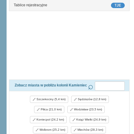
Tablice rejestracyjne
TJE
Zobacz miasta w pobliżu kolonii Kamieniec
Szczekociny (5,4 km)
Sędziszów (12,8 km)
Pilica (21,0 km)
Wodzisław (23,5 km)
Koniecpol (24,2 km)
Książ Wielki (24,9 km)
Wolbrom (25,2 km)
Miechów (28,3 km)