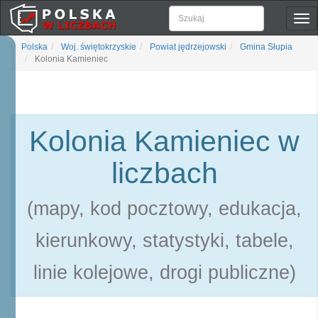
Pok
naw
Polska
Woj. świętokrzyskie
Powiat jędrzejowski
Gmina Słupia
Kolonia Kamieniec
Kolonia Kamieniec w
liczbach
(mapy, kod pocztowy, edukacja,
kierunkowy, statystyki, tabele,
linie kolejowe, drogi publiczne)