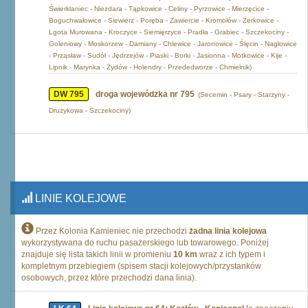
Świerklaniec - Niezdara - Tąpkowice - Celiny - Pyrzowice - Mierzęcice -
Boguchwałowice - Siewierz - Poręba - Zawiercie - Kromołów - Żerkowice -
Lgota Murowana - Kroczyce - Siemięrzyce - Pradła - Grabiec - Szczekociny -
Goleniowy - Moskorzew - Damiany - Chlewice - Jaronowice - Ślęcin - Nagłowice
- Prząsław - Sudół - Jędrzejów - Piaski - Borki - Jasionna - Motkowice - Kije -
Lipnik - Marynka - Żydów - Holendry - Przededworze - Chmielnik)
DW 795
droga wojewódzka nr 795
(Secemin - Psary - Starzyny -
Drużykowa - Szczekociny)
LINIE KOLEJOWE
Przez Kolonia Kamieniec nie przechodzi
żadna linia kolejowa
wykorzystywana do ruchu pasażerskiego lub towarowego. Poniżej
znajduje się lista takich linii w promieniu
10 km
wraz z ich typem i
kompletnym przebiegiem (spisem stacji kolejowych/przystanków
osobowych, przez które przechodzi dana linia).