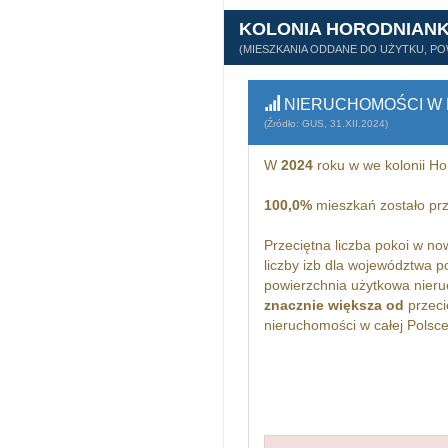
KOLONIA HORODNIAN
(MIESZKANIA ODDANE DO UŻYTKU, PO
NIERUCHOMOŚCI W 
(Źródło: GUS, 31.XII.2024)
W
2024
roku w we kolonii H
100,0%
mieszkań zostało prz
Przeciętna liczba pokoi w n
liczby izb dla województwa 
powierzchnia użytkowa nieru
znacznie większa od
przeci
nieruchomości w całej Polsce