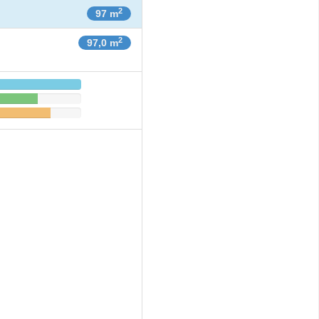
2
97 m
2
97,0 m