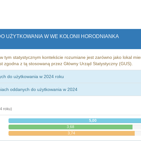
DO UŻYTKOWANIA W WE KOLONII HORODNIANKA
w tym statystycznym kontekście rozumiane jest zarówno jako lokal mies
st zgodna z tą stosowaną przez Główny Urząd Statystyczny (GUS).
ych do użytkowania w 2024 roku
niach oddanych do użytkowania w 2024
4 roku)
5,00
3,68
3,74