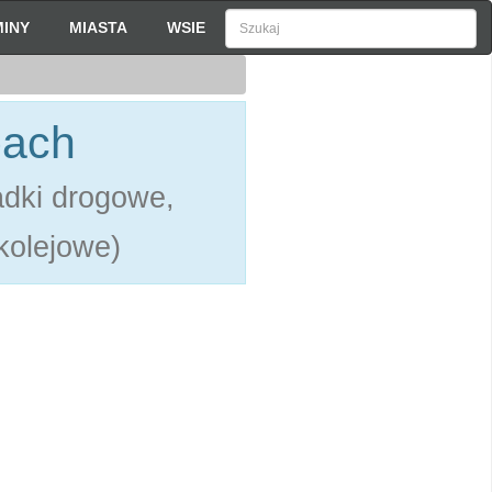
INY
MIASTA
WSIE
bach
adki drogowe,
 kolejowe)