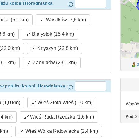
liżu kolonii Horodnianka
ocka (5,1 km)
Wasilków (7,6 km)
8,6 km)
Białystok (15,4 km)
(22,0 km)
Knyszyn (22,8 km)
3,1 km)
Zabłudów (28,1 km)
w pobliżu kolonii Horodnianka
 (1,0 km)
Wieś Złota Wieś (1,0 km)
Współ
Kod S
,4 km)
Wieś Ruda Rzeczka (1,6 km)
 km)
Wieś Wólka Ratowiecka (2,4 km)