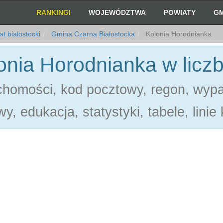
RANKINGI
WOJEWÓDZTWA
POWIATY
GM
t białostocki
Gmina Czarna Białostocka
Kolonia Horodnianka
onia Horodnianka w licz
chomości, kod pocztowy, regon, wyp
y, edukacja, statystyki, tabele, linie