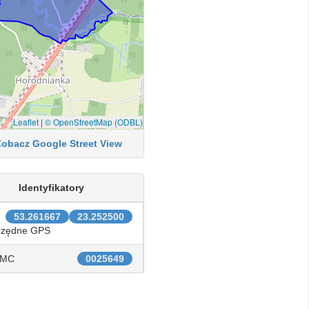
Leaflet
|
© OpenStreetMap (ODBL)
Zobacz Google Street View
Identyfikatory
53.261667
23.252500
rzędne GPS
IMC
0025649