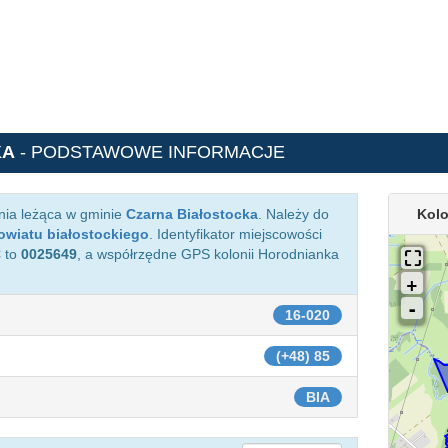
KA
- PODSTAWOWE INFORMACJE
nia leżąca w gminie
Czarna Białostocka
. Należy do
Kolo
owiatu białostockiego
. Identyfikator miejscowości
C
to
0025649
, a współrzędne GPS kolonii Horodnianka
16-020
(+48) 85
BIA