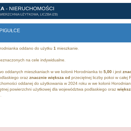
KA
- NIERUCHOMOŚCI
WIERZCHNIA UŻYTKOWA, LICZBA IZB)
PIGUŁCE
orodnianka oddano do użytku
1
mieszkanie.
eznaczonych na cele indywidualne.
owo oddanych mieszkaniach w we kolonii Horodnianka to
5,00
i jest
zna
podlaskiego oraz
znacznie większa od
przeciętnej liczby pokoi w całej 
chomości oddanej do użytkowania w 2024 roku w we kolonii Horodnian
ętnej powierzchni użytkowej dla województwa podlaskiego oraz
większ
.