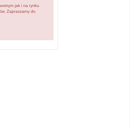
wotnym jak i na rynku
atów. Zapraszamy do