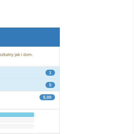
zkalny jak i dom.
1
5
5,00