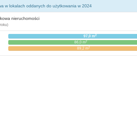
wa w lokalach oddanych do użytkowania w 2024
tkowa nieruchomości
roku)
2
97,0 m
2
86,0 m
2
89,2 m