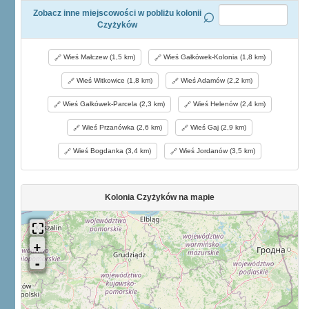
Zobacz inne miejscowości w pobliżu kolonii
Czyżyków
Wieś Małczew (1,5 km)
Wieś Gałkówek-Kolonia (1,8 km)
Wieś Witkowice (1,8 km)
Wieś Adamów (2,2 km)
Wieś Gałkówek-Parcela (2,3 km)
Wieś Helenów (2,4 km)
Wieś Przanówka (2,6 km)
Wieś Gaj (2,9 km)
Wieś Bogdanka (3,4 km)
Wieś Jordanów (3,5 km)
Kolonia Czyżyków na mapie