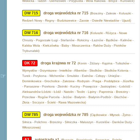
Wiskicka - Tadzin - Giemzówek - Przypusta - Wola Rakowa - Brójce - Kurowice)
DW 715
droga wojewódzka nr 715
(Brzeziny - Zalesie - Koluszki -
Redzeń Nowy - Regny - Budziszewice - Zaosie - Osiedle Niewiadów - Ujazd)
DW 716
droga wojewódzka nr 716
(Koluszki - Różyca - Nowe
Chrusty - Pogorzałe Ługi - Stefanów - Rokiciny - Łaznów - Będków - Kalinów -
Kalska Wola - Kiełczówka - Baby - Moszczenica - Raków Duży - Piotrków
Trybunalski)
DK 72
droga krajowa nr 72
(Konin - Żdżary - Kępina - Tuliszków -
Wymysłów - Grzymiszew - Imiełków - Albertów - Słodków - Słodków Kolonia -
Turek - Przykona - Wichertów - Smulsko - Ewinów - Człopy - Uniejów -
Dominikowice - Grocholice - Zakrzew - Rodrysin - Praga - Poddębice - Józefka
- Panaszew - Przekora - Złotniki - Kuciny - Prawęcice - Jastrzębiec - Łobódź -
Aleksandrów Łódzki - Łódź - Natolin - Teolin - Lipiny - Paprotnia - Brzeziny -
Przecław - Rogów Parcela - Jeżów - Białynin - Białynin-Podbór - Głuchów -
Złota - Soczyce - Ścieki - Rawa Mazowiecka)
DW 785
droga wojewódzka nr 785
(Ciężkowice - Młynek - Żytno -
Silnica - Polichno - Brzeziny - Silniczka - Maluszyn - Kurzelów - Danków Duży -
Włoszczowa)
A1
autostrada a1
(Rusocin - Stanisławie - Swarożyn - Pelplin -