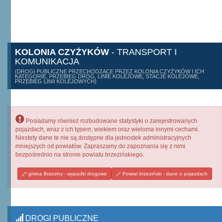
KOLONIA CZYŻYKÓW
- TRANSPORT I
KOMUNIKACJA
(DROGI PUBLICZNE PRZECHODZĄCE PRZEZ KOLONIA CZYŻYKÓW I ICH
KATEGORIE, PRZEBIEG DRÓG, LINIE KOLEJOWE, STACJE KOLEJOWE,
PRZEBIEG LINII KOLEJOWYCH)
Posiadamy również rozbudowane statystyki o zarejestrowanych
pojazdach, wraz z ich typem, wiekiem oraz wieloma innymi cechami.
Niestety dane te nie są dostępne dla jednostek administracyjnych
mniejszych od powiatów. Zapraszamy do zapoznania się z nimi
bezpośrednio na stronie powiatu brzezińskiego.
gmina Brzeziny - wypadki drogowe
Powiat brzeziński - dane o pojazdach
DROGI PUBLICZNE