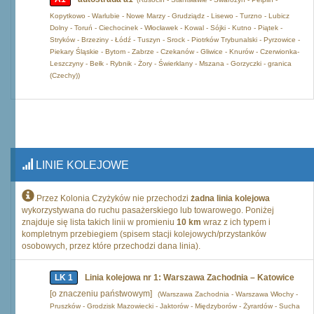
Kopytkowo - Warlubie - Nowe Marzy - Grudziądz - Lisewo - Turzno - Lubicz
Dolny - Toruń - Ciechocinek - Włocławek - Kowal - Sójki - Kutno - Piątek -
Stryków - Brzeziny - Łódź - Tuszyn - Srock - Piotrków Trybunalski - Pyrzowice -
Piekary Śląskie - Bytom - Zabrze - Czekanów - Gliwice - Knurów - Czerwionka-
Leszczyny - Bełk - Rybnik - Żory - Świerklany - Mszana - Gorzyczki - granica
(Czechy))
LINIE KOLEJOWE
Przez Kolonia Czyżyków nie przechodzi
żadna linia kolejowa
wykorzystywana do ruchu pasażerskiego lub towarowego. Poniżej
znajduje się lista takich linii w promieniu
10 km
wraz z ich typem i
kompletnym przebiegiem (spisem stacji kolejowych/przystanków
osobowych, przez które przechodzi dana linia).
LK 1
Linia kolejowa nr 1: Warszawa Zachodnia – Katowice
[o znaczeniu państwowym]
(Warszawa Zachodnia - Warszawa Włochy -
Pruszków - Grodzisk Mazowiecki - Jaktorów - Międzyborów - Żyrardów - Sucha