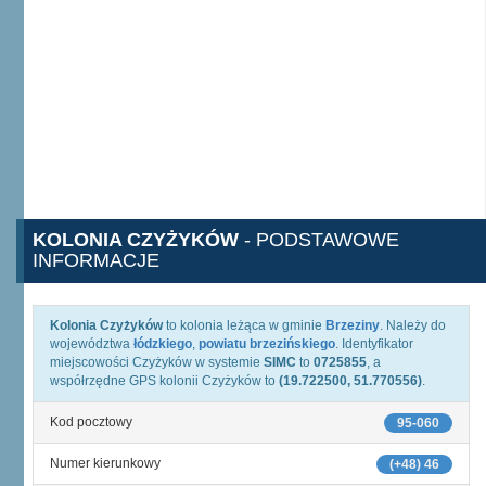
KOLONIA CZYŻYKÓW
- PODSTAWOWE
INFORMACJE
Kolonia Czyżyków
to kolonia leżąca w gminie
Brzeziny
. Należy do
województwa
łódzkiego
,
powiatu brzezińskiego
. Identyfikator
miejscowości Czyżyków w systemie
SIMC
to
0725855
, a
współrzędne GPS kolonii Czyżyków to
(19.722500, 51.770556)
.
Kod pocztowy
95-060
Numer kierunkowy
(+48) 46