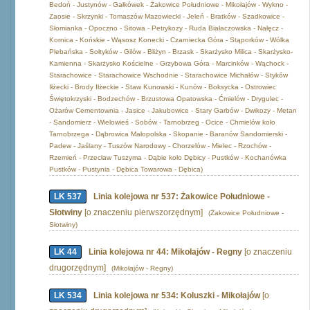
Bedoń - Justynów - Gałkówek - Żakowice Południowe - Mikołajów - Wykno -
Zaosie - Skrzynki - Tomaszów Mazowiecki - Jeleń - Bratków - Szadkowice -
Słomianka - Opoczno - Sitowa - Petrykozy - Ruda Białaczowska - Nałęcz -
Kornica - Końskie - Wąsosz Konecki - Czarniecka Góra - Stąporków - Wólka
Plebańska - Sołtyków - Gilów - Bliżyn - Brzask - Skarżysko Milica - Skarżysko-
Kamienna - Skarżysko Kościelne - Grzybowa Góra - Marcinków - Wąchock -
Starachowice - Starachowice Wschodnie - Starachowice Michałów - Styków
Iłżecki - Brody Iłżeckie - Staw Kunowski - Kunów - Boksycka - Ostrowiec
Świętokrzyski - Bodzechów - Brzustowa Opatowska - Ćmielów - Drygulec -
Ożarów Cementownia - Jasice - Jakubowice - Stary Garbów - Dwikozy - Metan
- Sandomierz - Wielowieś - Sobów - Tarnobrzeg - Ocice - Chmielów koło
Tarnobrzega - Dąbrowica Małopolska - Skopanie - Baranów Sandomierski -
Padew - Jaślany - Tuszów Narodowy - Chorzelów - Mielec - Rzochów -
Rzemień - Przecław Tuszyma - Dąbie koło Dębicy - Pustków - Kochanówka
Pustków - Pustynia - Dębica Towarowa - Dębica)
LK 537
Linia kolejowa nr 537: Żakowice Południowe -
Słotwiny
[o znaczeniu pierwszorzędnym]
(Żakowice Południowe -
Słotwiny)
LK 44
Linia kolejowa nr 44: Mikołajów - Regny
[o znaczeniu
drugorzędnym]
(Mikołajów - Regny)
LK 534
Linia kolejowa nr 534: Koluszki - Mikołajów
[o