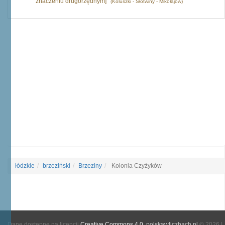
znaczeniu drugorzędnym]
(Koluszki - Słotwiny - Mikołajów)
łódzkie
brzeziński
Brzeziny
Kolonia Czyżyków
Dane dostępne na licencji
Creative Commons 4.0
.
polskawliczbach.pl
© 2026 |