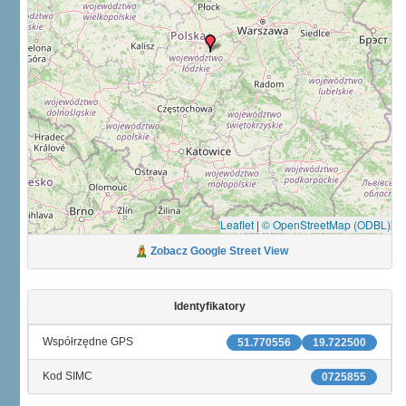
Leaflet
|
© OpenStreetMap (ODBL)
Zobacz Google Street View
Identyfikatory
Współrzędne GPS
51.770556
19.722500
Kod SIMC
0725855