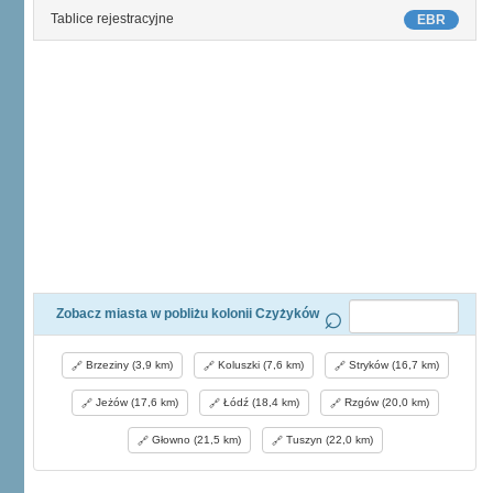
Tablice rejestracyjne
EBR
Zobacz miasta w pobliżu kolonii Czyżyków
Brzeziny (3,9 km)
Koluszki (7,6 km)
Stryków (16,7 km)
Jeżów (17,6 km)
Łódź (18,4 km)
Rzgów (20,0 km)
Głowno (21,5 km)
Tuszyn (22,0 km)