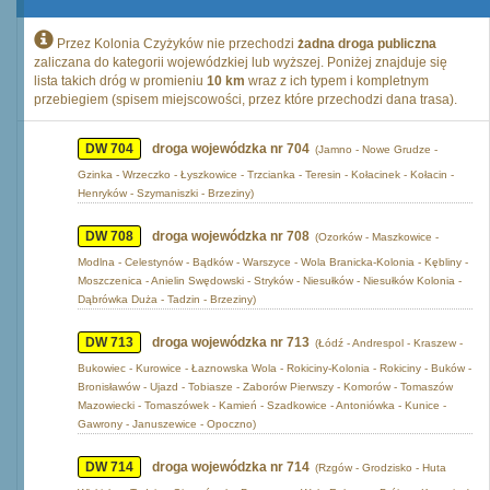
Przez Kolonia Czyżyków nie przechodzi
żadna droga publiczna
zaliczana do kategorii wojewódzkiej lub wyższej. Poniżej znajduje się
lista takich dróg w promieniu
10 km
wraz z ich typem i kompletnym
przebiegiem (spisem miejscowości, przez które przechodzi dana trasa).
DW 704
droga wojewódzka nr 704
(Jamno - Nowe Grudze -
Gzinka - Wrzeczko - Łyszkowice - Trzcianka - Teresin - Kołacinek - Kołacin -
Henryków - Szymaniszki - Brzeziny)
DW 708
droga wojewódzka nr 708
(Ozorków - Maszkowice -
Modlna - Celestynów - Bądków - Warszyce - Wola Branicka-Kolonia - Kębliny -
Moszczenica - Anielin Swędowski - Stryków - Niesułków - Niesułków Kolonia -
Dąbrówka Duża - Tadzin - Brzeziny)
DW 713
droga wojewódzka nr 713
(Łódź - Andrespol - Kraszew -
Bukowiec - Kurowice - Łaznowska Wola - Rokiciny-Kolonia - Rokiciny - Buków -
Bronisławów - Ujazd - Tobiasze - Zaborów Pierwszy - Komorów - Tomaszów
Mazowiecki - Tomaszówek - Kamień - Szadkowice - Antoniówka - Kunice -
Gawrony - Januszewice - Opoczno)
DW 714
droga wojewódzka nr 714
(Rzgów - Grodzisko - Huta