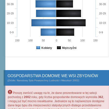
30-39
30-39
20-29
20-29
10-19
10-19
0-9
0-9
150
100
50
0
50
100
150
Kobiety
Mężczyźni
GOSPODARSTWA DOMOWE WE WSI ZBYDNIÓW
(Źródło: Narodowy Spis Powszechny Ludności i Mieszkań 2002)
Proszę zwrócić uwagę na to, że dane prezentowane w tej sekcji
pochodzą z
2002
roku, gdy liczba gospodarstw domowych wynosiła
362
,
i mogą już być mocno nieaktualne. Jednakże są to najświeższe dostępne
dane tego typu dla miejscowości statystycznych dlatego przedstawione