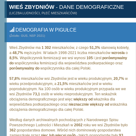
WIEŚ ZBYDNIÓW
- DANE DEMOGRAFICZNE
(LICZBA LUDNOŚCI, PŁEĆ MIESZKAŃCÓW)
DEMOGRAFIA W PIGUŁCE
(Źródło: GUS, NSP 2021)
Wieś Zbydniów ma
1 302
mieszkańców, z czego
51,3%
stanowią kobiety,
a
48,7%
mężczyźni. W latach 1998-2021 liczba mieszkańców
wzrosła
o
8,5%
. Współczynnik feminizacji we wsi wynosi
105
i jest
porównywalny
do
współczynnika feminizacji dla województwa podkarpackiego oraz
porównywalny do
współczynnika dla całej Polski.
57,8%
mieszkańców wsi Zbydniów jest w wieku produkcyjnym,
20,7%
w
wieku przedprodukcyjnym, a
21,5%
mieszkańców jest w wieku
poprodukcyjnym. Na 100 osób w wieku produkcyjnym przypada we we
wsi Zbydniów
73,1
osób w wieku nieprodukcyjnym. Ten wskaźnik
obciążenia demograficznego jest więc
większy od
wkażnika dla
województwa podkarpackiego oraz
nieznacznie większy od
wskażnika
obciążenia demograficznego dla całej Polski.
Według danych archiwalnych pochodzących z Narodowego Spisu
Powszechnego Ludności i Mieszkań w
2002
roku we wsi Zbydniów było
362
gospodarstwa domowe. Wśród nich dominowały gospodarstwa
zamieszkałe przez
pięc lub więcej osób
- takich gospodarstw były
93
.