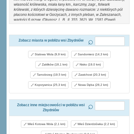
własność królewska, miała łany km., karczmy, zagr., folwark
królewski, z których dziesięcinę dawano rozmaicie: z niektórych pól
płacono kościołowi w Gorzycach, z innych pleban, w Zaleszanach,
wartości 6 grzyw. (Długosz, L. B., II, 355, 362). Wr. 1581 (Pawiń.,
Małop., 197) Z. był wsią królewską i miał 14 kmieci, 37* łana, 4
zagrody z rolą, 4 komor, z bydłem, 6 komr. bez bydła, 2 rzemieśl. i
łan sołtysi. Z. graniczy na płn. z Bejdechowem i Majdanem
Zbydniowskim, na wsch. z wólką Tuzebską, na płd. z Kotową Wolą a
Zobacz miasta w pobliżu wsi Zbydniów
na zach, z Zaleszanami.
Stalowa Wola (9,9 km)
Sandomierz (14,3 km)
Zaklików (18,1 km)
Nisko (19,0 km)
Tarnobrzeg (19,5 km)
Zawichost (20,3 km)
Koprzywnica (25,3 km)
Nowa Dęba (26,2 km)
Zobacz inne miejscowości w pobliżu wsi
Zbydniów
Wieś Kotowa Wola (2,1 km)
Wieś Dzierdziówka (2,2 km)