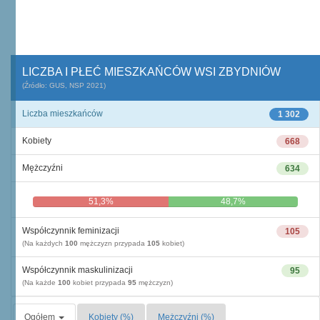
LICZBA I PŁEĆ MIESZKAŃCÓW WSI ZBYDNIÓW
(Źródło: GUS, NSP 2021)
Liczba mieszkańców
1 302
Kobiety
668
Mężczyźni
634
51,3%
48,7%
Współczynnik feminizacji
105
(Na każdych
100
mężczyzn przypada
105
kobiet)
Współczynnik maskulinizacji
95
(Na każde
100
kobiet przypada
95
mężczyzn)
Ogółem
Kobiety (%)
Mężczyźni (%)