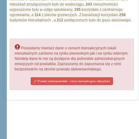
mieszkań przyłączonych było do wodociągu,
243
nieruchomości
wyposażone były w ustęp spłukiwany,
195
korzystało z centralnego
ogrzewania, a
114
z pieców grzewczych. Z kanalizacji korzystało
258
budynków mieszkalnych , a
212
podłączonych było do gazu sieciowego.
Posiadamy również dane o cenach transakcyjnych lokali
mieszkalnych zarówno na rynku pierwotnym jak i na rynku wtórnym.
Niestety dane te nie są dostępne dla jednostek administracyjnych
mniejszych od powiatów. Zapraszamy do zapoznania się z nimi
bezpośrednio na stronie powiatu stalowowolskiego.
Powiat stalowowolski - ceny transakcyjne mieszkań