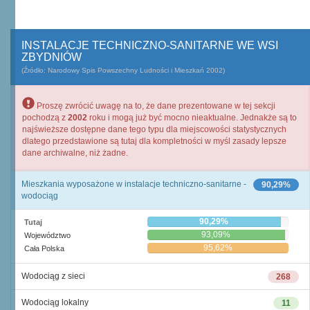
INSTALACJE TECHNICZNO-SANITARNE WE WSI
ZBYDNIÓW
(Źródło: Narodowy Spis Powszechny Ludności i Mieszkań 2002)
Proszę zwrócić uwagę na to, że dane prezentowane w tej sekcji
pochodzą z
2002
roku i mogą już być mocno nieaktualne. Jednakże są to
najświeższe dostępne dane tego typu dla miejscowości statystycznych
dlatego przedstawione są tutaj dla kompletności w myśl zasady lepsze
dane archiwalne, niż żadne.
Mieszkania wyposażone w instalacje techniczno-sanitarne -
90,29%
wodociąg
90,29%
Tutaj
93,09%
Województwo
95,62%
Cała Polska
Wodociąg z sieci
268
Wodociąg lokalny
11