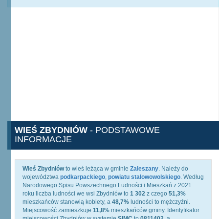
WIEŚ ZBYDNIÓW
- PODSTAWOWE
INFORMACJE
Wieś Zbydniów
to wieś leżąca w gminie
Zaleszany
. Należy do
województwa
podkarpackiego
,
powiatu stalowowolskiego
. Według
Narodowego Spisu Powszechnego Ludności i Mieszkań z 2021
roku liczba ludności we wsi Zbydniów to
1 302
z czego
51,3%
mieszkańców stanowią kobiety, a
48,7%
ludności to mężczyźni.
Miejscowość zamieszkuje
11,8%
mieszkańców gminy. Identyfikator
miejscowości Zbydniów w systemie
SIMC
to
0811402
, a