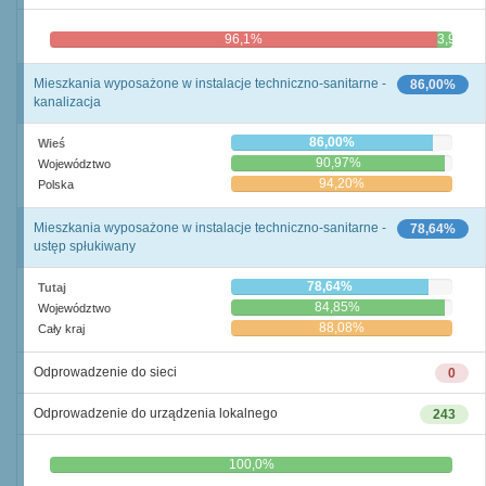
96,1%
3,9%
Mieszkania wyposażone w instalacje techniczno-sanitarne -
86,00%
kanalizacja
86,00%
Wieś
90,97%
Województwo
94,20%
Polska
Mieszkania wyposażone w instalacje techniczno-sanitarne -
78,64%
ustęp spłukiwany
78,64%
Tutaj
84,85%
Województwo
88,08%
Cały kraj
Odprowadzenie do sieci
0
Odprowadzenie do urządzenia lokalnego
243
0,0%
100,0%