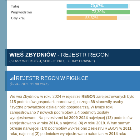
70,67%
Tutaj
73,30%
Województwo
58,32%
Cały kraj
WIEŚ ZBYDNIÓW
- REJESTR REGON
(KLASY WIELKOŚCI, SEKCJE PKD, FORMY PRAWNE)
REJESTR REGON W PIGUŁCE
(Źródło: GUS, 31.XII.2024)
We wsi Zbydniów w roku 2024 w rejestrze
REGON
zarejestrowanych było
115
podmiotów gospodarki narodowej, z czego
88
stanowiły osoby
fizyczne prowadzące działalność gospodarczą. W tymże roku
zarejestrowano
7
nowych podmiotów, a
4
podmioty zostały
wyrejestrowane. Na przestrzeni lat
2009
-
2024
najwięcej (
13
) podmiotów
zarejestrowano w roku
2014
, a najmniej (
4
) w roku
2019
. W tym samym
okresie najwięcej (
14
) podmiotów wykreślono z rejestru REGON w
2011
roku, najmniej (
2
) podmiotów wyrejestrowano natomiast w
2014
roku.