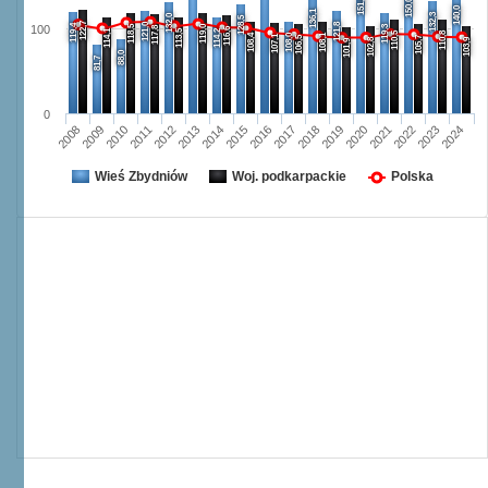
151,6
150,0
140,0
136,1
132,3
132,0
128,5
122,7
121,0
121,8
119,4
118,5
119,0
119,3
100
117,8
116,6
114,1
113,5
114,2
110,5
110,8
108,4
108,0
108,1
107,1
106,5
105,7
102,8
103,9
101,9
88,0
81,7
0
2008
2009
2010
2011
2012
2013
2014
2015
2016
2017
2018
2019
2020
2021
2022
2023
2024
Wieś Zbydniów
Woj. podkarpackie
Polska