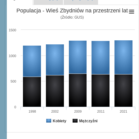
Populacja - Wieś Zbydniów na przestrzeni lat
(Źródło: GUS)
1500
1000
500
0
1998
2002
2009
2011
2021
Kobiety
Mężczyźni