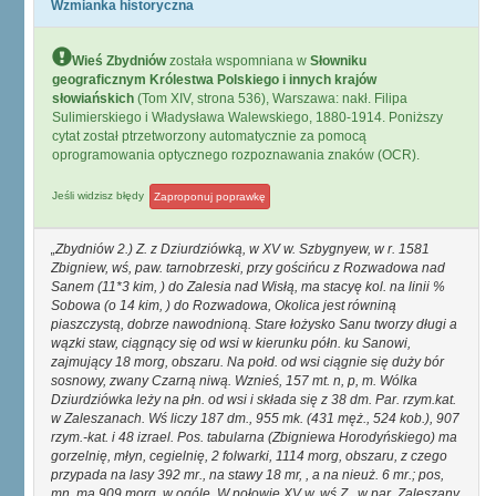
Wzmianka historyczna
Wieś Zbydniów
została wspomniana w
Słowniku
geograficznym Królestwa Polskiego i innych krajów
słowiańskich
(Tom XIV, strona 536), Warszawa: nakł. Filipa
Sulimierskiego i Władysława Walewskiego, 1880-1914. Poniższy
cytat został ptrzetworzony automatycznie za pomocą
oprogramowania optycznego rozpoznawania znaków (OCR).
Jeśli widzisz błędy
Zaproponuj poprawkę
Zbydniów 2.) Z. z Dziurdziówką, w XV w. Szbygnyew, w r. 1581
Zbigniew, wś, paw. tarnobrzeski, przy gościńcu z Rozwadowa nad
Sanem (11*3 kim, ) do Zalesia nad Wisłą, ma stacyę kol. na linii %
Sobowa (o 14 kim, ) do Rozwadowa, Okolica jest równiną
piaszczystą, dobrze nawodnioną. Stare łożysko Sanu tworzy długi a
wązki staw, ciągnący się od wsi w kierunku półn. ku Sanowi,
zajmujący 18 morg, obszaru. Na połd. od wsi ciągnie się duży bór
sosnowy, zwany Czarną niwą. Wznieś, 157 mt. n, p, m. Wólka
Dziurdziówka leży na płn. od wsi i składa się z 38 dm. Par. rzym.kat.
w Zaleszanach. Wś liczy 187 dm., 955 mk. (431 męż., 524 kob.), 907
rzym.-kat. i 48 izrael. Pos. tabularna (Zbigniewa Horodyńskiego) ma
gorzelnię, młyn, cegielnię, 2 folwarki, 1114 morg, obszaru, z czego
przypada na lasy 392 mr., na stawy 18 mr, , a na nieuż. 6 mr.; pos,
mn. ma 909 morg. w ogóle, W połowie XV w. wś Z., w par. Zaleszany,