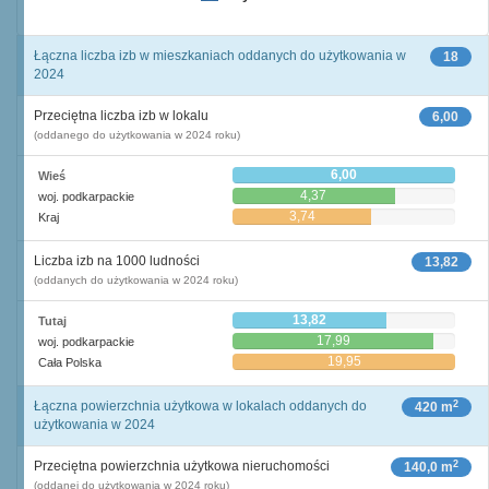
Łączna liczba izb w mieszkaniach oddanych do użytkowania w
18
2024
Przeciętna liczba izb w lokalu
6,00
(oddanego do użytkowania w 2024 roku)
6,00
Wieś
4,37
woj. podkarpackie
3,74
Kraj
Liczba izb na 1000 ludności
13,82
(oddanych do użytkowania w 2024 roku)
13,82
Tutaj
17,99
woj. podkarpackie
19,95
Cała Polska
2
Łączna powierzchnia użytkowa w lokalach oddanych do
420 m
użytkowania w 2024
2
Przeciętna powierzchnia użytkowa nieruchomości
140,0 m
(oddanej do użytkowania w 2024 roku)