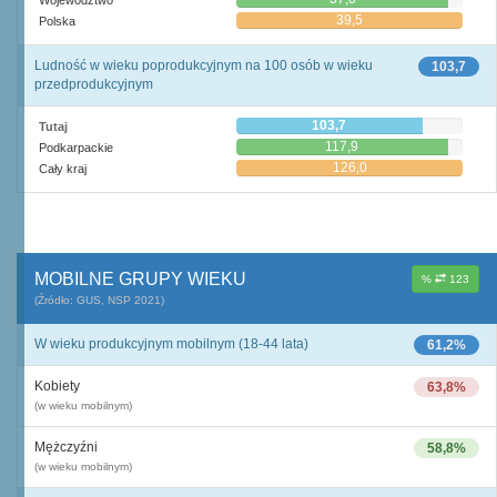
Województwo
39,5
Polska
Ludność w wieku poprodukcyjnym na 100 osób w wieku
103,7
przedprodukcyjnym
103,7
Tutaj
117,9
Podkarpackie
126,0
Cały kraj
MOBILNE GRUPY WIEKU
%
123
(Źródło: GUS, NSP 2021)
W wieku produkcyjnym mobilnym (18-44 lata)
61,2%
Kobiety
63,8%
(w wieku mobilnym)
Mężczyźni
58,8%
(w wieku mobilnym)