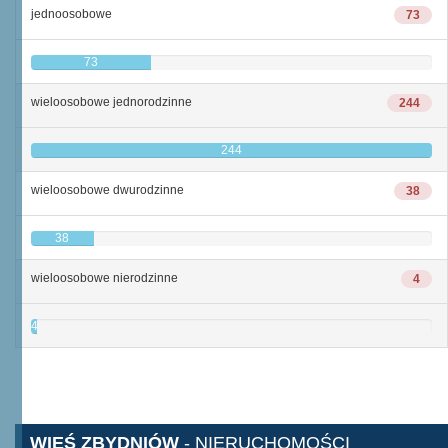
jednoosobowe
73
73
wieloosobowe jednorodzinne
244
244
wieloosobowe dwurodzinne
38
38
wieloosobowe nierodzinne
4
4
WIEŚ ZBYDNIÓW
- NIERUCHOMOŚCI