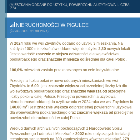
(MIESZKANIA ODDANE DO UŻYTKU, POWIERZCHNIA UŻYTKOWA, LICZBA
IZB)
NIERUCHOMOŚCI W PIGUŁCE
(Źródło: GUS, 31.XII.2024)
W
2024
roku we wsi Zbydniów oddano do użytku
3
mieszkania. Na
każdych 1000 mieszkańców oddano więc do użytku
2,30
nowych lokali.
Jest to wartość
znacznie mniejsza od
wartości dla województwa
podkarpackiego oraz
znacznie mniejsza od
średniej dla całej Polski.
100,0%
mieszkań zostało przeznaczonych na cele indywidualne.
Przeciętna liczba pokoi w nowo oddanych mieszkaniach we wsi
Zbydniów to
6,00
i jest
znacznie większa od
przeciętnej liczby izb dla
województwa podkarpackiego oraz
znacznie większa od
przeciętnej
liczby pokoi w całej Polsce. Przeciętna powierzchnia użytkowa
nieruchomości oddanej do użytkowania w 2024 roku we wsi Zbydniów to
2
140,00 m
i jest
znacznie większa od
przeciętnej powierzchni użytkowej
dla województwa podkarpackiego oraz
znacznie większa od
przeciętnej
powierzchni nieruchomości w całej Polsce.
Według danych archiwalnych pochodzących z Narodowego Spisu
Powszechnego Ludności i Mieszkań z
2002
roku dotyczących instalacji
techniczno-sanitarnych na
309
zamieszkałych wówczas mieszkań
279