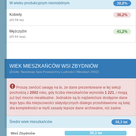
W wieku produkcyjnym niemobilnym
38,8%
Kobiety
36,2%
(45-59 lat)
Mężczyźni
41,2%
(45-64 lata)
WIEK MIESZKAŃCÓW WSI ZBYDNIÓW
(Źródło: Narodowy Spis Powszechny Ludności i Mieszkań 2002)
Proszę zwrócić uwagę na to, że dane prezentowane w tej sekcji
pochodzą z
2002
roku, gdy liczba mieszkańców wynosiła
1 221
, i mogą
już być mocno nieaktualne. Jednakże są to najświeższe dostępne dane
tego typu dla miejscowości statystycznych dlatego przedstawione są tutaj
dla kompletności w myśl zasady lepsze dane archiwalne, niż żadne.
Średni wiek mieszkańców
38,3 lat
38,3 lat
Wieś Zbydniów