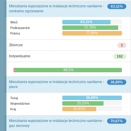
Mieszkania wyposażone w instalacje techniczno-sanitarne -
63,11%
centralne ogrzewanie
63,11%
Wieś
72,79%
Podkarpackie
77,80%
Polska
Zbiorcze
3
Indywidualne
192
1,5%
98,5%
Mieszkania wyposażone w instalacje techniczno-sanitarne -
36,89%
piece
36,89%
Tutaj
25,53%
Województwo
20,91%
Kraj
Mieszkania wyposażone w instalacje techniczno-sanitarne -
70,67%
gaz sieciowy