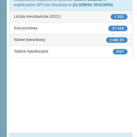
współrzędne GPS wsi Zbydniów to
(21.938056, 50.633056)
.
Liczba mieszkańców (2021)
1 302
Kod pocztowy
37-416
Numer kierunkowy
(+48) 15
Tablice rejestracyjne
RST