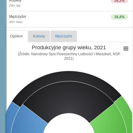
Kobiety
26,3%
(59+ lat)
Mężczyźni
16,4%
(64+ lata)
Ogółem
Kobiety
Mężczyźni
Produkcyjne grupy wieku, 2021
(Źródło: Narodowy Spis Powszechny Ludności i Mieszkań, NSP
2021)