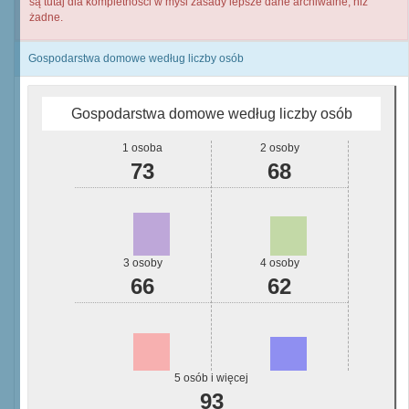
są tutaj dla kompletności w myśl zasady lepsze dane archiwalne, niż
żadne.
Gospodarstwa domowe według liczby osób
Gospodarstwa domowe według liczby osób
1 osoba
2 osoby
73
68
3 osoby
4 osoby
66
62
5 osób i więcej
93