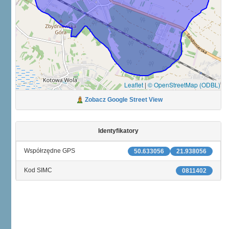
Leaflet
|
© OpenStreetMap (ODBL)
Zobacz Google Street View
Identyfikatory
Współrzędne GPS
50.633056
21.938056
Kod SIMC
0811402