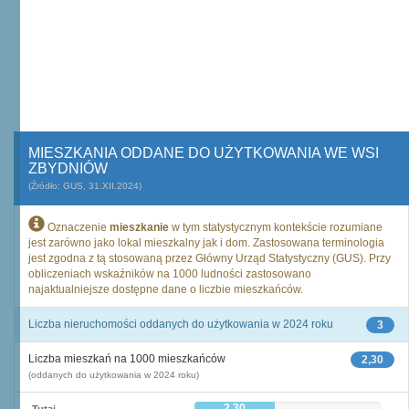
MIESZKANIA ODDANE DO UŻYTKOWANIA WE WSI
ZBYDNIÓW
(Źródło: GUS, 31.XII.2024)
Oznaczenie
mieszkanie
w tym statystycznym kontekście rozumiane
jest zarówno jako lokal mieszkalny jak i dom. Zastosowana terminologia
jest zgodna z tą stosowaną przez Główny Urząd Statystyczny (GUS). Przy
obliczeniach wskaźników na 1000 ludności zastosowano
najaktualniejsze dostępne dane o liczbie mieszkańców.
Liczba nieruchomości oddanych do użytkowania w 2024 roku
3
Liczba mieszkań na 1000 mieszkańców
2,30
(oddanych do użytkowania w 2024 roku)
2,30