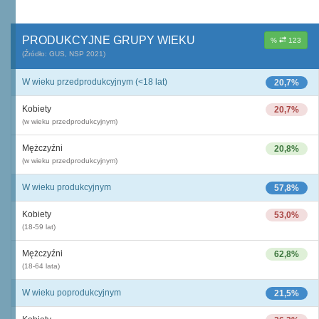
PRODUKCYJNE GRUPY WIEKU
%
123
(Źródło: GUS, NSP 2021)
W wieku przedprodukcyjnym (<18 lat)
20,7%
Kobiety
20,7%
(w wieku przedprodukcyjnym)
Mężczyźni
20,8%
(w wieku przedprodukcyjnym)
W wieku produkcyjnym
57,8%
Kobiety
53,0%
(18-59 lat)
Mężczyźni
62,8%
(18-64 lata)
W wieku poprodukcyjnym
21,5%