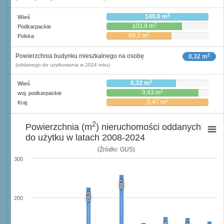
2
140,0 m
Wieś
2
103,9 m
Podkarpackie
2
89,2 m
Polska
2
Powierzchnia budynku mieszkalnego na osobę
0,32 m
(oddanego do użytkowania w 2024 roku)
2
0,32 m
Wieś
2
0,43 m
woj. podkarpackie
2
0,47 m
Kraj
2
Powierzchnia (m
) nieruchomości oddanych
do użytku w latach 2008-2024
(Źródło: GUS)
300
258,7
226,8
200