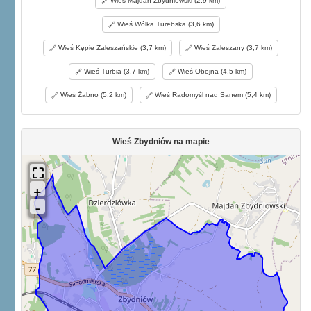
Wieś Majdan Zbydniowski (2,9 km)
Wieś Wólka Turebska (3,6 km)
Wieś Kępie Zaleszańskie (3,7 km)
Wieś Zaleszany (3,7 km)
Wieś Turbia (3,7 km)
Wieś Obojna (4,5 km)
Wieś Żabno (5,2 km)
Wieś Radomyśl nad Sanem (5,4 km)
Wieś Zbydniów na mapie