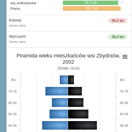
35,3 lat
woj. podkarpackie
36,7 lat
Polska
Kobiety
40,2 lat
(średni wiek)
Mężczyźni
36,4 lat
(średni wiek)
Piramida wieku mieszkańców wsi Zbydniów,
2002
(Źródło: GUS)
80+
80+
70-79
70-79
60-69
60-69
50-59
50-59
40-49
40-49