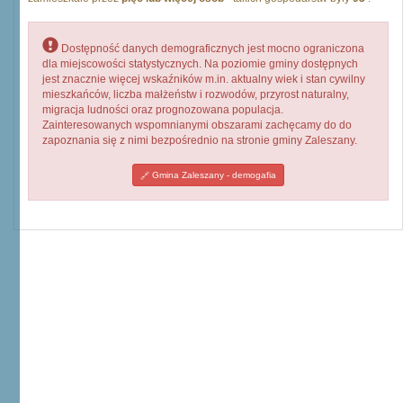
Dostępność danych demograficznych jest mocno ograniczona
dla miejscowości statystycznych. Na poziomie gminy dostępnych
jest znacznie więcej wskaźników m.in. aktualny wiek i stan cywilny
mieszkańców, liczba małżeństw i rozwodów, przyrost naturalny,
migracja ludności oraz prognozowana populacja.
Zainteresowanych wspomnianymi obszarami zachęcamy do do
zapoznania się z nimi bezpośrednio na stronie gminy Zaleszany.
Gmina Zaleszany - demogafia