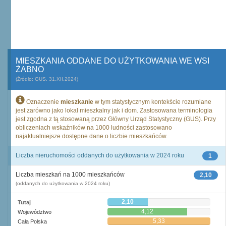
MIESZKANIA ODDANE DO UŻYTKOWANIA WE WSI
ŻABNO
(Źródło: GUS, 31.XII.2024)
Oznaczenie
mieszkanie
w tym statystycznym kontekście rozumiane
jest zarówno jako lokal mieszkalny jak i dom. Zastosowana terminologia
jest zgodna z tą stosowaną przez Główny Urząd Statystyczny (GUS). Przy
obliczeniach wskaźników na 1000 ludności zastosowano
najaktualniejsze dostępne dane o liczbie mieszkańców.
Liczba nieruchomości oddanych do użytkowania w 2024 roku
1
Liczba mieszkań na 1000 mieszkańców
2,10
(oddanych do użytkowania w 2024 roku)
2,10
Tutaj
4,12
Województwo
5,33
Cała Polska