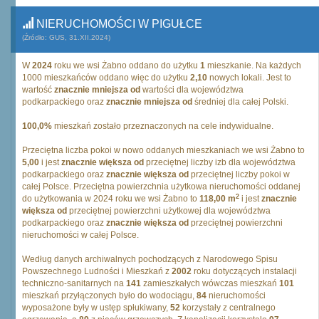
NIERUCHOMOŚCI W PIGUŁCE
(Źródło: GUS, 31.XII.2024)
W
2024
roku we wsi Żabno oddano do użytku
1
mieszkanie. Na każdych
1000 mieszkańców oddano więc do użytku
2,10
nowych lokali. Jest to
wartość
znacznie mniejsza od
wartości dla województwa
podkarpackiego oraz
znacznie mniejsza od
średniej dla całej Polski.
100,0%
mieszkań zostało przeznaczonych na cele indywidualne.
Przeciętna liczba pokoi w nowo oddanych mieszkaniach we wsi Żabno to
5,00
i jest
znacznie większa od
przeciętnej liczby izb dla województwa
podkarpackiego oraz
znacznie większa od
przeciętnej liczby pokoi w
całej Polsce. Przeciętna powierzchnia użytkowa nieruchomości oddanej
2
do użytkowania w 2024 roku we wsi Żabno to
118,00 m
i jest
znacznie
większa od
przeciętnej powierzchni użytkowej dla województwa
podkarpackiego oraz
znacznie większa od
przeciętnej powierzchni
nieruchomości w całej Polsce.
Według danych archiwalnych pochodzących z Narodowego Spisu
Powszechnego Ludności i Mieszkań z
2002
roku dotyczących instalacji
techniczno-sanitarnych na
141
zamieszkałych wówczas mieszkań
101
mieszkań przyłączonych było do wodociągu,
84
nieruchomości
wyposażone były w ustęp spłukiwany,
52
korzystały z centralnego