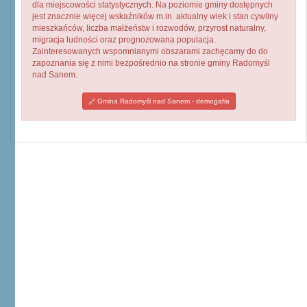
dla miejscowości statystycznych. Na poziomie gminy dostępnych
jest znacznie więcej wskaźników m.in. aktualny wiek i stan cywilny
mieszkańców, liczba małżeństw i rozwodów, przyrost naturalny,
migracja ludności oraz prognozowana populacja.
Zainteresowanych wspomnianymi obszarami zachęcamy do do
zapoznania się z nimi bezpośrednio na stronie gminy Radomyśl
nad Sanem.
Gmina Radomyśl nad Sanem - demogafia