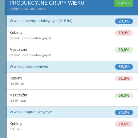
PRODUKCYJNE GRUPY WIEKU
%
123
(Źródło: GUS, NSP 2021)
W wieku przedprodukcyjnym (<18 lat)
20,3%
Kobiety
19,9%
(w wieku przedprodukcyjnym)
Mężczyźni
20,8%
(w wieku przedprodukcyjnym)
W wieku produkcyjnym
55,3%
Kobiety
51,5%
(18-59 lat)
Mężczyźni
59,3%
(18-64 lata)
W wieku poprodukcyjnym
24,3%
Kobiety
28,6%
(59+ lat)