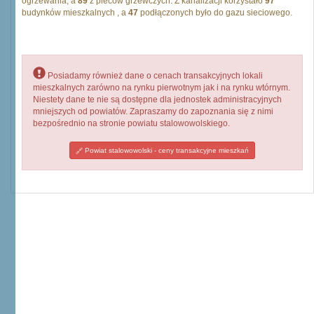
ogrzewania, a
89
z pieców grzewczych. Z kanalizacji korzystało
97
budynków mieszkalnych , a
47
podłączonych było do gazu sieciowego.
Posiadamy również dane o cenach transakcyjnych lokali
mieszkalnych zarówno na rynku pierwotnym jak i na rynku wtórnym.
Niestety dane te nie są dostępne dla jednostek administracyjnych
mniejszych od powiatów. Zapraszamy do zapoznania się z nimi
bezpośrednio na stronie powiatu stalowowolskiego.
Powiat stalowowolski - ceny transakcyjne mieszkań