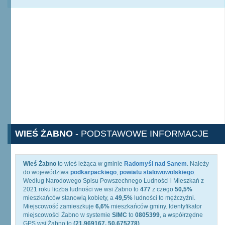
WIEŚ ŻABNO
- PODSTAWOWE INFORMACJE
Wieś Żabno
to wieś leżąca w gminie
Radomyśl nad Sanem
. Należy
do województwa
podkarpackiego
,
powiatu stalowowolskiego
.
Według Narodowego Spisu Powszechnego Ludności i Mieszkań z
2021 roku liczba ludności we wsi Żabno to
477
z czego
50,5%
mieszkańców stanowią kobiety, a
49,5%
ludności to mężczyźni.
Miejscowość zamieszkuje
6,6%
mieszkańców gminy. Identyfikator
miejscowości Żabno w systemie
SIMC
to
0805399
, a współrzędne
GPS wsi Żabno to
(21.969167, 50.675278)
.