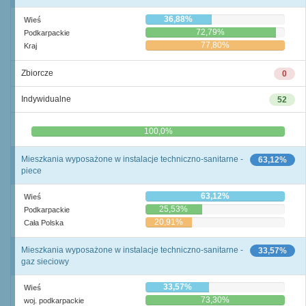
36,88%
Wieś
72,79%
Podkarpackie
77,80%
Kraj
Zbiorcze
0
Indywidualne
52
0,0%
100,0%
Mieszkania wyposażone w instalacje techniczno-sanitarne -
63,12%
piece
63,12%
Wieś
25,53%
Podkarpackie
20,91%
Cała Polska
Mieszkania wyposażone w instalacje techniczno-sanitarne -
33,57%
gaz sieciowy
33,57%
Wieś
73,30%
woj. podkarpackie