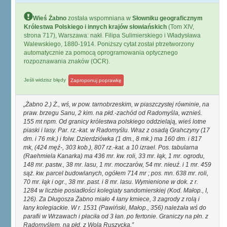
Wieś Żabno
została wspomniana w
Słowniku geograficznym
Królestwa Polskiego i innych krajów słowiańskich
(Tom XIV,
strona 717), Warszawa: nakł. Filipa Sulimierskiego i Władysława
Walewskiego, 1880-1914. Poniższy cytat został ptrzetworzony
automatycznie za pomocą oprogramowania optycznego
rozpoznawania znaków (OCR).
Jeśli widzisz błędy
Zaproponuj poprawkę
Żabno 2.) Ż., wś, w pow. tarnobrzeskim, w piaszczystej równinie, na
praw. brzegu Sanu, 2 kim. na płd.-zachód od Radomyśla, wznieś.
155 mt npm. Od granicy królestwa polskiego oddzielają, wieś lotne
piaski i lasy. Par. rz.-kat. w Radomyślu. Wraz z osadą Grahczyny (17
dm. i 76 mk.) i folw. Dzierdziówka (1 dm., 8 mk.) ma 160 dm. i 817
mk, (424 męź-, 303 kob.), 807 rz.-kat. a 10 izrael. Pos. tabularna
(Raehmiela Kanarka) ma 436 mr. kw. roli, 33 mr. łąk, 1 mr. ogrodu,
148 mr. pastw., 38 mr. lasu, 1 mr. moczarów, 54 mr. nieuź. i 1 mr. 459
sąż. kw. parcel budowlanych, ogółem 714 mr ; pos. mn. 638 mr. roli,
70 mr. łąk i ogr., 38 mr. past. i 8 mr. lasu. Wymienione w dok. z r.
1284 w liczbie posiadłości kolegiaty sandomierskiej (Kod. Małop., I,
126). Za Długosza Żabno miało 4 łany kmiece, 3 zagrody z rolą i
łany kolegiackie. W r. 1531 (Pawiński, Małop., 356) należała wś do
parafii w Wrzawach i płaciła od 3 łan. po fertonie. Graniczy na płn. z
Radomyślem, na płd. z Wolą Ruszycką.