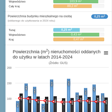
2
103,9 m
Województwo
2
89,2 m
Cały kraj
2
Powierzchnia budynku mieszkalnego na osobę
0,25 m
(oddanego do użytkowania w 2024 roku)
2
0,25 m
Tutaj
2
0,43 m
Województwo
2
0,47 m
Kraj
2
Powierzchnia (m
) nieruchomości oddanych
do użytku w latach 2014-2024
(Źródło: GUS)
200
164,5
162,0
150
148,8
145,7
139,0
135,0
120,0
118,0
116,6
100
110,5
110,8
108,4
108,1
107,1
106,5
105,7
103,9
102,8
101,9
93,0
84,0