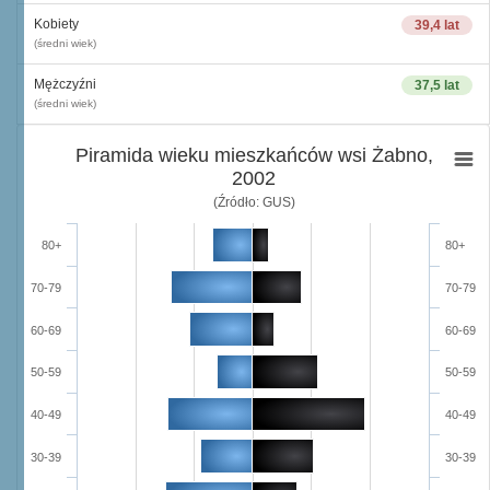
Kobiety
39,4 lat
(średni wiek)
Mężczyźni
37,5 lat
(średni wiek)
Piramida wieku mieszkańców wsi Żabno,
2002
(Źródło: GUS)
80+
80+
70-79
70-79
60-69
60-69
50-59
50-59
40-49
40-49
30-39
30-39