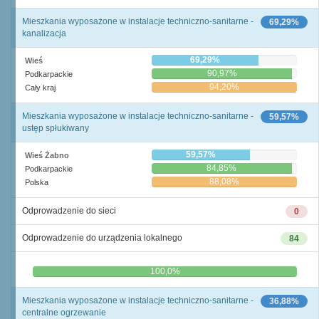
Mieszkania wyposażone w instalacje techniczno-sanitarne -
69,29%
kanalizacja
69,29%
Wieś
90,97%
Podkarpackie
94,20%
Cały kraj
Mieszkania wyposażone w instalacje techniczno-sanitarne -
59,57%
ustęp spłukiwany
59,57%
Wieś Żabno
84,85%
Podkarpackie
88,08%
Polska
Odprowadzenie do sieci
0
Odprowadzenie do urządzenia lokalnego
84
0,0%
100,0%
Mieszkania wyposażone w instalacje techniczno-sanitarne -
36,88%
centralne ogrzewanie