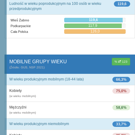
Ludność w wieku poprodukcyjnym na 100 osób w wieku
119,6
przedprodukcyjnym
119,6
Wieś Żabno
117,9
Podkarpackie
126,0
Cała Polska
MOBILNE GRUPY WIEKU
%
123
(Źródło: GUS, NSP 2021)
W wieku produkcyjnym mobilnym (18-44 lata)
66,3%
Kobiety
75,0%
(w wieku mobilnym)
Mężczyźni
58,6%
(w wieku mobilnym)
W wieku produkcyjnym niemobilnym
33,7%