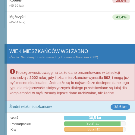
Kobiety
25,0%
(45-59 lat)
Mężczyźni
41,4%
(45-64 lata)
WIEK MIESZKAŃCÓW WSI ŻABNO
(Źródło: Narodowy Spis Powszechny Ludności i Mieszkań 2002)
Proszę zwrócić uwagę na to, że dane prezentowane w tej sekcji
pochodzą z
2002
roku, gdy liczba mieszkańców wynosiła
502
, i mogą już
być mocno nieaktualne. Jednakże są to najświeższe dostępne dane tego
typu dla miejscowości statystycznych dlatego przedstawione są tutaj dla
kompletności w myśl zasady lepsze dane archiwalne, niż żadne.
Średni wiek mieszkańców
38,5 lat
38,5 lat
Wieś
35,3 lat
Podkarpackie
36,7 lat
Kraj