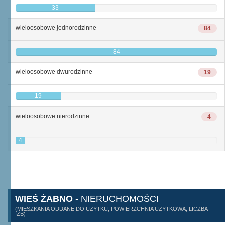
33
wieloosobowe jednorodzinne
84
84
wieloosobowe dwurodzinne
19
19
wieloosobowe nierodzinne
4
4
WIEŚ ŻABNO
- NIERUCHOMOŚCI
(MIESZKANIA ODDANE DO UŻYTKU, POWIERZCHNIA UŻYTKOWA, LICZBA
IZB)