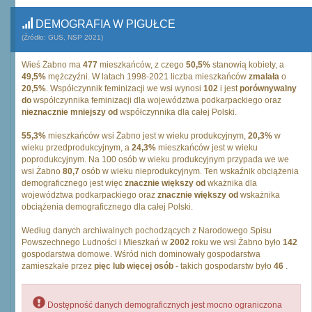
DEMOGRAFIA W PIGUŁCE
(Źródło: GUS, NSP 2021)
Wieś Żabno ma
477
mieszkańców, z czego
50,5%
stanowią kobiety, a
49,5%
mężczyźni. W latach 1998-2021 liczba mieszkańców
zmalała
o
20,5%
. Współczynnik feminizacji we wsi wynosi
102
i jest
porównywalny
do
współczynnika feminizacji dla województwa podkarpackiego oraz
nieznacznie mniejszy od
współczynnika dla całej Polski.
55,3%
mieszkańców wsi Żabno jest w wieku produkcyjnym,
20,3%
w
wieku przedprodukcyjnym, a
24,3%
mieszkańców jest w wieku
poprodukcyjnym. Na 100 osób w wieku produkcyjnym przypada we we
wsi Żabno
80,7
osób w wieku nieprodukcyjnym. Ten wskaźnik obciążenia
demograficznego jest więc
znacznie większy od
wkażnika dla
województwa podkarpackiego oraz
znacznie większy od
wskażnika
obciążenia demograficznego dla całej Polski.
Według danych archiwalnych pochodzących z Narodowego Spisu
Powszechnego Ludności i Mieszkań w
2002
roku we wsi Żabno było
142
gospodarstwa domowe. Wśród nich dominowały gospodarstwa
zamieszkałe przez
pięc lub więcej osób
- takich gospodarstw było
46
.
Dostępność danych demograficznych jest mocno ograniczona