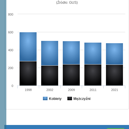
(Źródło: GUS)
800
600
400
200
0
1998
2002
2009
2011
2021
Kobiety
Mężczyźni