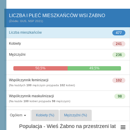
LICZBA I PŁEĆ MIESZKAŃCÓW WSI ŻABNO
(Źródło: GUS, NSP 2021)
Liczba mieszkańców
477
Kobiety
241
Mężczyźni
236
50,5%
49,5%
Współczynnik feminizacji
102
(Na każdych
100
mężczyzn przypada
102
kobiet)
Współczynnik maskulinizacji
98
(Na każde
100
kobiet przypada
98
mężczyzn)
Ogółem
Kobiety (%)
Mężczyźni (%)
Populacja - Wieś Żabno na przestrzeni lat