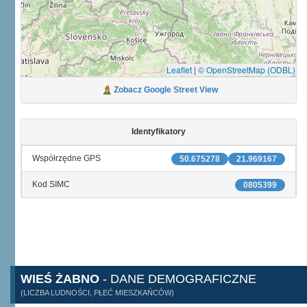
Leaflet
|
© OpenStreetMap (ODBL)
Zobacz Google Street View
Identyfikatory
Współrzędne GPS
50.675278
21.969167
Kod SIMC
0805399
WIEŚ ŻABNO
- DANE DEMOGRAFICZNE
(LICZBA LUDNOŚCI, PŁEĆ MIESZKAŃCÓW)