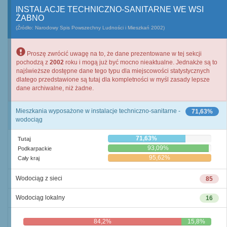
INSTALACJE TECHNICZNO-SANITARNE WE WSI
ŻABNO
(Źródło: Narodowy Spis Powszechny Ludności i Mieszkań 2002)
Proszę zwrócić uwagę na to, że dane prezentowane w tej sekcji
pochodzą z
2002
roku i mogą już być mocno nieaktualne. Jednakże są to
najświeższe dostępne dane tego typu dla miejscowości statystycznych
dlatego przedstawione są tutaj dla kompletności w myśl zasady lepsze
dane archiwalne, niż żadne.
Mieszkania wyposażone w instalacje techniczno-sanitarne -
71,63%
wodociąg
71,63%
Tutaj
93,09%
Podkarpackie
95,62%
Cały kraj
Wodociąg z sieci
85
Wodociąg lokalny
16
84,2%
15,8%