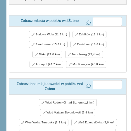
Zobacz miasta w pobliżu wsi Żabno
Stalowa Wola (11,9 km)
Zaklików (13,1 km)
Sandomierz (15,4 km)
Zawichost (16,8 km)
Nisko (21,0 km)
Tarnobrzeg (23,4 km)
Annopol (24,7 km)
Modliborzyce (26,8 km)
Zobacz inne miejscowości w pobliżu wsi
Żabno
Wieś Radomyśl nad Sanem (1,8 km)
Wieś Majdan Zbydniowski (2,8 km)
Wieś Wólka Turebska (3,2 km)
Wieś Dzierdziówka (3,6 km)