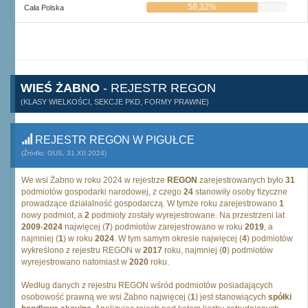
58,32%
Cała Polska
WIEŚ ŻABNO
- REJESTR REGON
(KLASY WIELKOŚCI, SEKCJE PKD, FORMY PRAWNE)
REJESTR REGON W PIGUŁCE
(Źródło: GUS, 31.XII.2024)
We wsi Żabno w roku 2024 w rejestrze
REGON
zarejestrowanych było
31
podmiotów gospodarki narodowej, z czego
24
stanowiły osoby fizyczne
prowadzące działalność gospodarczą. W tymże roku zarejestrowano
1
nowy podmiot, a
2
podmioty zostały wyrejestrowane. Na przestrzeni lat
2009
-
2024
najwięcej (
7
) podmiotów zarejestrowano w roku
2019
, a
najmniej (
1
) w roku
2024
. W tym samym okresie najwięcej (
4
) podmiotów
wykreślono z rejestru REGON w
2017
roku, najmniej (
0
) podmiotów
wyrejestrowano natomiast w
2020
roku.
Według danych z rejestru REGON wśród podmiotów posiadających
osobowość prawną we wsi Żabno najwięcej (
1
) jest stanowiących
spółki