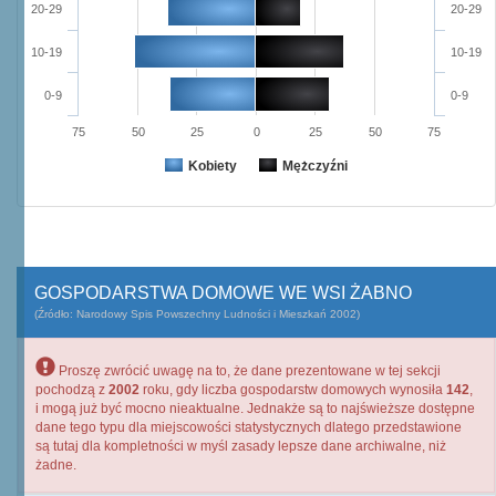
20-29
20-29
10-19
10-19
0-9
0-9
75
50
25
0
25
50
75
Kobiety
Mężczyźni
GOSPODARSTWA DOMOWE WE WSI ŻABNO
(Źródło: Narodowy Spis Powszechny Ludności i Mieszkań 2002)
Proszę zwrócić uwagę na to, że dane prezentowane w tej sekcji
pochodzą z
2002
roku, gdy liczba gospodarstw domowych wynosiła
142
,
i mogą już być mocno nieaktualne. Jednakże są to najświeższe dostępne
dane tego typu dla miejscowości statystycznych dlatego przedstawione
są tutaj dla kompletności w myśl zasady lepsze dane archiwalne, niż
żadne.