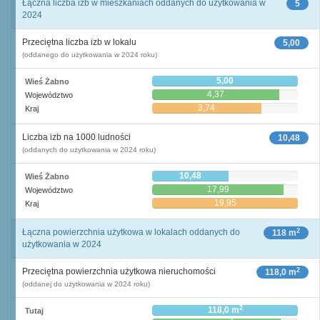
Łączna liczba izb w mieszkaniach oddanych do użytkowania w
5
2024
Przeciętna liczba izb w lokalu
5,00
(oddanego do użytkowania w 2024 roku)
5,00
Wieś Żabno
4,37
Województwo
3,74
Kraj
Liczba izb na 1000 ludności
10,48
(oddanych do użytkowania w 2024 roku)
10,48
Wieś Żabno
17,99
Województwo
19,95
Kraj
2
Łączna powierzchnia użytkowa w lokalach oddanych do
118 m
użytkowania w 2024
2
Przeciętna powierzchnia użytkowa nieruchomości
118,0 m
(oddanej do użytkowania w 2024 roku)
2
118,0 m
Tutaj