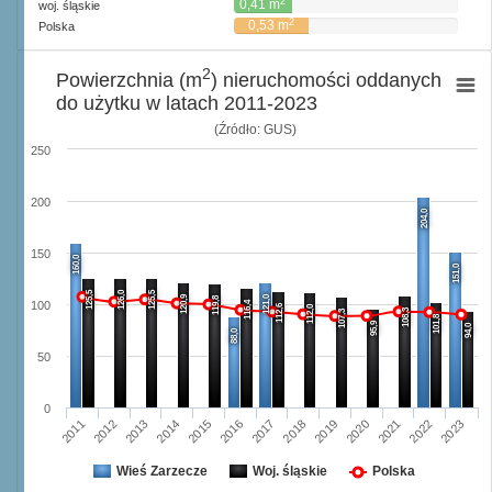
2
0,41 m
woj. śląskie
2
0,53 m
Polska
2
Powierzchnia (m
) nieruchomości oddanych
do użytku w latach 2011-2023
(Źródło: GUS)
250
200
204,0
150
160,0
151,0
125,5
126,0
125,5
120,9
121,0
119,8
116,4
100
112,6
112,0
108,3
107,3
101,8
95,9
94,0
88,0
50
0
2013
2022
2018
2014
2019
2023
2015
2011
2020
2016
2012
2017
2021
Wieś Zarzecze
Woj. śląskie
Polska