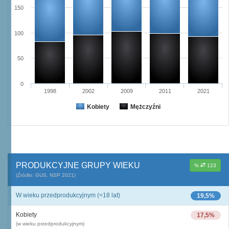
150
100
50
0
1998
2002
2009
2011
2021
Kobiety
Mężczyźni
PRODUKCYJNE GRUPY WIEKU
%
123
(Źródło: GUS, NSP 2021)
W wieku przedprodukcyjnym (<18 lat)
19,5%
Kobiety
17,5%
(w wieku przedprodukcyjnym)