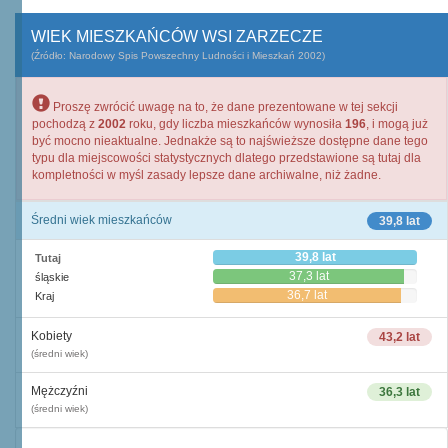
WIEK MIESZKAŃCÓW WSI ZARZECZE
(Źródło: Narodowy Spis Powszechny Ludności i Mieszkań 2002)
Proszę zwrócić uwagę na to, że dane prezentowane w tej sekcji
pochodzą z
2002
roku, gdy liczba mieszkańców wynosiła
196
, i mogą już
być mocno nieaktualne. Jednakże są to najświeższe dostępne dane tego
typu dla miejscowości statystycznych dlatego przedstawione są tutaj dla
kompletności w myśl zasady lepsze dane archiwalne, niż żadne.
Średni wiek mieszkańców
39,8 lat
39,8 lat
Tutaj
37,3 lat
śląskie
36,7 lat
Kraj
Kobiety
43,2 lat
(średni wiek)
Mężczyźni
36,3 lat
(średni wiek)