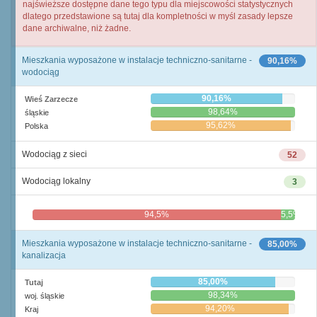
najświeższe dostępne dane tego typu dla miejscowości statystycznych
dlatego przedstawione są tutaj dla kompletności w myśl zasady lepsze
dane archiwalne, niż żadne.
Mieszkania wyposażone w instalacje techniczno-sanitarne -
90,16%
wodociąg
90,16%
Wieś Zarzecze
98,64%
śląskie
95,62%
Polska
Wodociąg z sieci
52
Wodociąg lokalny
3
94,5%
5,5%
Mieszkania wyposażone w instalacje techniczno-sanitarne -
85,00%
kanalizacja
85,00%
Tutaj
98,34%
woj. śląskie
94,20%
Kraj