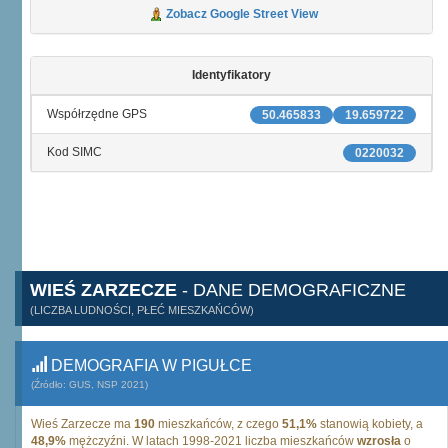
Zobacz Google Street View
Identyfikatory
Współrzędne GPS
50.465833
19.659722
Kod SIMC
0220032
WIEŚ ZARZECZE
- DANE DEMOGRAFICZNE
(LICZBA LUDNOŚCI, PŁEĆ MIESZKAŃCÓW)
DEMOGRAFIA W PIGUŁCE
(Źródło: GUS, NSP 2021)
Wieś Zarzecze ma
190
mieszkańców, z czego
51,1%
stanowią kobiety, a
48,9%
mężczyźni. W latach 1998-2021 liczba mieszkańców
wzrosła
o