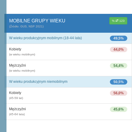
MOBILNE GRUPY WIEKU
%
123
(Źródło: GUS, NSP 2021)
W wieku produkcyjnym mobilnym (18-44 lata)
49,5%
Kobiety
44,0%
(w wieku mobilnym)
Mężczyźni
54,4%
(w wieku mobilnym)
W wieku produkcyjnym niemobilnym
50,5%
Kobiety
56,0%
(45-59 lat)
Mężczyźni
45,6%
(45-64 lata)