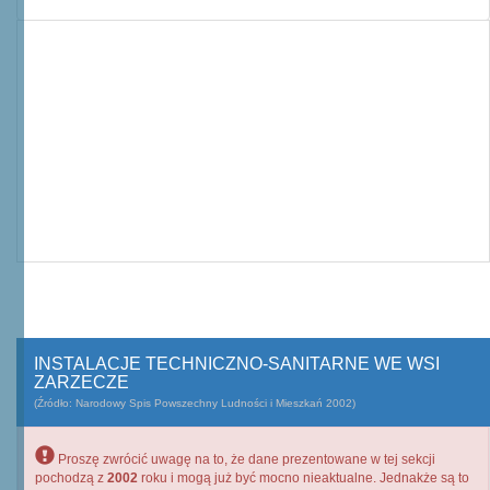
INSTALACJE TECHNICZNO-SANITARNE WE WSI
ZARZECZE
(Źródło: Narodowy Spis Powszechny Ludności i Mieszkań 2002)
Proszę zwrócić uwagę na to, że dane prezentowane w tej sekcji
pochodzą z
2002
roku i mogą już być mocno nieaktualne. Jednakże są to