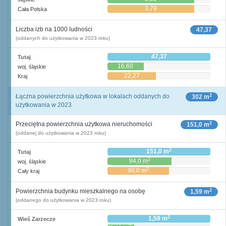
3,79
Cała Polska
Liczba izb na 1000 ludności
47,37
(oddanych do użytkowania w 2023 roku)
47,37
Tutaj
16,60
woj. śląskie
22,27
Kraj
2
Łączna powierzchnia użytkowa w lokalach oddanych do
302 m
użytkowania w 2023
2
Przeciętna powierzchnia użytkowa nieruchomości
151,0 m
(oddanej do użytkowania w 2023 roku)
2
151,0 m
Tutaj
2
94,0 m
woj. śląskie
2
90,0 m
Cały kraj
2
Powierzchnia budynku mieszkalnego na osobę
1,59 m
(oddanego do użytkowania w 2023 roku)
2
1,59 m
Wieś Zarzecze