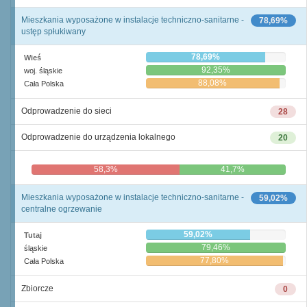
Mieszkania wyposażone w instalacje techniczno-sanitarne -
78,69%
ustęp spłukiwany
78,69%
Wieś
92,35%
woj. śląskie
88,08%
Cała Polska
Odprowadzenie do sieci
28
Odprowadzenie do urządzenia lokalnego
20
58,3%
41,7%
Mieszkania wyposażone w instalacje techniczno-sanitarne -
59,02%
centralne ogrzewanie
59,02%
Tutaj
79,46%
śląskie
77,80%
Cała Polska
Zbiorcze
0