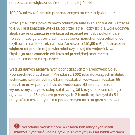
oraz
znacznie większa od
średniej dla całej Polski.
100,0%
mieszkań zostało przeznaczonych na cele indywidualne.
Przeciętna liczba pokoi w nowo oddanych mieszkaniach we wsi Zarzecze
to
4,50
i jest
znacznie większa od
przeciętnej liczby izb dla województwa
śląskiego oraz
znacznie większa od
przeciętnej liczby pokoi w całej
Polsce. Przeciętna powierzchnia użytkowa nieruchomości oddanej do
2
użytkowania w 2023 roku we wsi Zarzecze to
151,00 m
i jest
znacznie
większa od
przeciętnej powierzchni użytkowej dla województwa
śląskiego oraz
znacznie większa od
przeciętnej powierzchni
nieruchomości w całej Polsce.
Według danych archiwalnych pochodzących z Narodowego Spisu
Powszechnego Ludności i Mieszkań z
2002
roku dotyczących instalacji
techniczno-sanitarnych na
61
zamieszkałych wówczas mieszkań
55
mieszkań przyłączonych było do wodociągu,
48
nieruchomości
wyposażonych było w ustęp spłukiwany,
36
korzystało z centralnego
ogrzewania, a
25
z pieców grzewczych. Z kanalizacji korzystało
51
budynków mieszkalnych , a
0
podłączonych było do gazu sieciowego.
Posiadamy również dane o cenach transakcyjnych lokali
mieszkalnych zarówno na rynku pierwotnym jak i na rynku wtórnym.