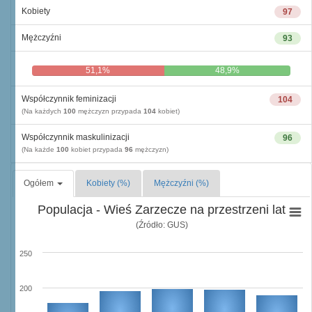
Kobiety
97
Mężczyźni
93
51,1%
48,9%
Współczynnik feminizacji
104
(Na każdych
100
mężczyzn przypada
104
kobiet)
Współczynnik maskulinizacji
96
(Na każde
100
kobiet przypada
96
mężczyzn)
Ogółem
Kobiety (%)
Mężczyźni (%)
Populacja - Wieś Zarzecze na przestrzeni lat
(Źródło: GUS)
250
200