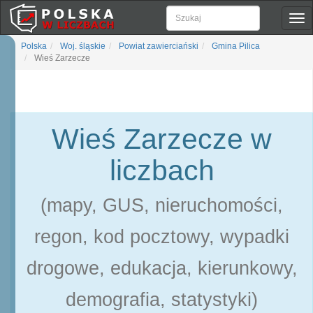
Pok
naw
Polska
Woj. śląskie
Powiat zawierciański
Gmina Pilica
Wieś Zarzecze
Wieś Zarzecze w
liczbach
(mapy, GUS, nieruchomości,
regon, kod pocztowy, wypadki
drogowe, edukacja, kierunkowy,
demografia, statystyki)