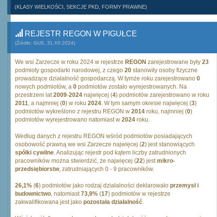
(KLASY WIELKOŚCI, SEKCJE PKD, FORMY PRAWNE)
REJESTR REGON W PIGUŁCE
(Źródło: GUS, 31.XII.2024)
We wsi Zarzecze w roku 2024 w rejestrze
REGON
zarejestrowane były
23
podmioty gospodarki narodowej, z czego
20
stanowiły osoby fizyczne
prowadzące działalność gospodarczą. W tymże roku zarejestrowano
0
nowych podmiotów, a
0
podmiotów zostało wyrejestrowanych. Na
przestrzeni lat
2009
-
2024
najwięcej (
4
) podmiotów zarejestrowano w roku
2011
, a najmniej (
0
) w roku
2024
. W tym samym okresie najwięcej (
3
)
podmiotów wykreślono z rejestru REGON w
2014
roku, najmniej (
0
)
podmiotów wyrejestrowano natomiast w
2024
roku.
Według danych z rejestru REGON wśród podmiotów posiadających
osobowość prawną we wsi Zarzecze najwięcej (
2
) jest stanowiących
spólki cywilne
. Analizując rejestr pod kątem liczby zatrudnionych
pracowników można stwierdzić, że najwięcej (
22
) jest
mikro-
przedsiębiorstw
, zatrudniających 0 - 9 pracowników.
26,1%
(
6
) podmiotów jako rodzaj działalności deklarowało
przemysł i
budownictwo
, natomiast
73,9%
(
17
) podmiotów w rejestrze
zakwalifikowana jest jako
pozostała działalność
.