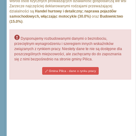
Wśród osób fizycznych prowadzących działalność gospodarczą we wsi
Zarzecze najczęściej deklarowanymi rodzajami przeważającej
działalności są
Handel hurtowy i detaliczny; naprawa pojazdów
samochodowych, włączając motocykle (30.0%)
oraz
Budownictwo
(15.0%)
.
Dysponujemy rozbudowanymi danymi o bezrobociu,
przeciętnym wynagrodzeniu i szeregiem innych wskaźników
związanych z rynkiem pracy. Niestety dane te nie są dostępne dla
poszczególnych miejscowości, ale zachęcamy do do zapoznania
się z nimi bezpośrednio na stronie gminy Pilica.
Gmina Pilica - dane o rynku pracy