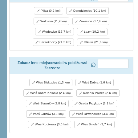
Pilica (0,2 km)
Ogrodzieniec (10,1 km)
Wolbrom (11,9 km)
Zawiercie (17,4 km)
Włodowice (17,7 km)
Łazy (19,2 km)
Szczekociny (21,5 km)
Olkusz (21,6 km)
Zobacz inne miejscowości w pobliżu wsi
Zarzecze
Wieś Biskupice (1,3 km)
Wieś Dobra (1,6 km)
Wieś Dobra-Kolonia (2,4 km)
Kolonia Polska (2,6 km)
Wieś Sławniów (2,8 km)
Osada Przykopy (3,1 km)
Wieś Gulzów (3,3 km)
Wieś Dzwonowice (3,4 km)
Wieś Kocikowa (3,6 km)
Wieś Smoleń (3,7 km)