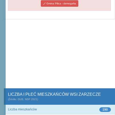
Gmina Pilica - demogafia
LICZBA I PŁEĆ MIESZKAŃCÓW WSI ZARZECZE
(Źródło: GUS, NSP 2021)
Liczba mieszkańców
190