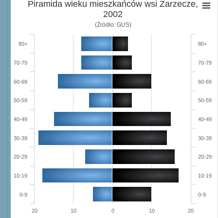
Piramida wieku mieszkańców wsi Zarzecze,
2002
(Źródło: GUS)
80+
80+
70-79
70-79
60-69
60-69
50-59
50-59
40-49
40-49
30-39
30-39
20-29
20-29
10-19
10-19
0-9
0-9
20
10
0
10
20