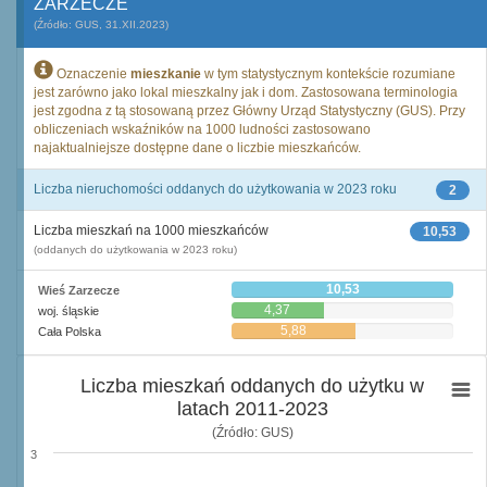
ZARZECZE
(Źródło: GUS, 31.XII.2023)
Oznaczenie
mieszkanie
w tym statystycznym kontekście rozumiane
jest zarówno jako lokal mieszkalny jak i dom. Zastosowana terminologia
jest zgodna z tą stosowaną przez Główny Urząd Statystyczny (GUS). Przy
obliczeniach wskaźników na 1000 ludności zastosowano
najaktualniejsze dostępne dane o liczbie mieszkańców.
Liczba nieruchomości oddanych do użytkowania w 2023 roku
2
Liczba mieszkań na 1000 mieszkańców
10,53
(oddanych do użytkowania w 2023 roku)
10,53
Wieś Zarzecze
4,37
woj. śląskie
5,88
Cała Polska
Liczba mieszkań oddanych do użytku w
latach 2011-2023
(Źródło: GUS)
3