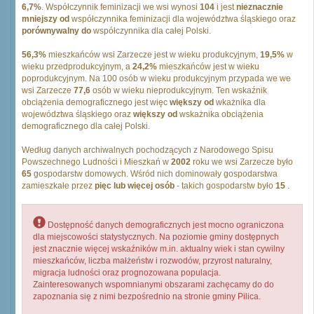
6,7%
. Współczynnik feminizacji we wsi wynosi
104
i jest
nieznacznie
mniejszy od
współczynnika feminizacji dla województwa śląskiego oraz
porównywalny do
współczynnika dla całej Polski.
56,3%
mieszkańców wsi Zarzecze jest w wieku produkcyjnym,
19,5%
w
wieku przedprodukcyjnym, a
24,2%
mieszkańców jest w wieku
poprodukcyjnym. Na 100 osób w wieku produkcyjnym przypada we we
wsi Zarzecze
77,6
osób w wieku nieprodukcyjnym. Ten wskaźnik
obciążenia demograficznego jest więc
większy od
wkażnika dla
województwa śląskiego oraz
większy od
wskażnika obciążenia
demograficznego dla całej Polski.
Według danych archiwalnych pochodzących z Narodowego Spisu
Powszechnego Ludności i Mieszkań w
2002
roku we wsi Zarzecze było
65
gospodarstw domowych. Wśród nich dominowały gospodarstwa
zamieszkałe przez
pięc lub więcej osób
- takich gospodarstw było
15
.
Dostępność danych demograficznych jest mocno ograniczona
dla miejscowości statystycznych. Na poziomie gminy dostępnych
jest znacznie więcej wskaźników m.in. aktualny wiek i stan cywilny
mieszkańców, liczba małżeństw i rozwodów, przyrost naturalny,
migracja ludności oraz prognozowana populacja.
Zainteresowanych wspomnianymi obszarami zachęcamy do do
zapoznania się z nimi bezpośrednio na stronie gminy Pilica.