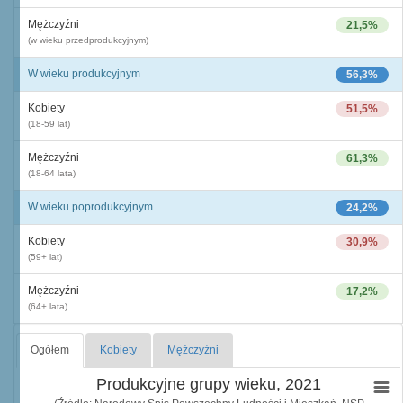
Mężczyźni
21,5%
(w wieku przedprodukcyjnym)
W wieku produkcyjnym
56,3%
Kobiety
51,5%
(18-59 lat)
Mężczyźni
61,3%
(18-64 lata)
W wieku poprodukcyjnym
24,2%
Kobiety
30,9%
(59+ lat)
Mężczyźni
17,2%
(64+ lata)
Ogółem
Kobiety
Mężczyźni
Produkcyjne grupy wieku, 2021