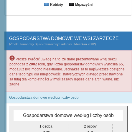
Kobiety
Mężczyźni
GOSPODARSTWA DOMOWE WE WSI ZARZECZE
(Źródło: Narodowy Spis Powszechny Ludności i Mieszkań 2002)
Proszę zwrócić uwagę na to, że dane prezentowane w tej sekcji
pochodzą z
2002
roku, gdy liczba gospodarstw domowych wynosiła
65
, i
mogą już być mocno nieaktualne. Jednakże są to najświeższe dostępne
dane tego typu dla miejscowości statystycznych dlatego przedstawione
są tutaj dla kompletności w myśl zasady lepsze dane archiwalne, niż
żadne.
Gospodarstwa domowe według liczby osób
Gospodarstwa domowe według liczby osób
1 osoba
2 osoby