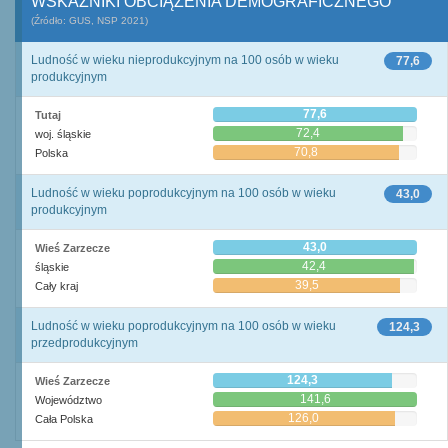
WSKAŹNIKI OBCIĄŻENIA DEMOGRAFICZNEGO
(Źródło: GUS, NSP 2021)
Ludność w wieku nieprodukcyjnym na 100 osób w wieku
77,6
produkcyjnym
77,6
Tutaj
72,4
woj. śląskie
70,8
Polska
Ludność w wieku poprodukcyjnym na 100 osób w wieku
43,0
produkcyjnym
43,0
Wieś Zarzecze
42,4
śląskie
39,5
Cały kraj
Ludność w wieku poprodukcyjnym na 100 osób w wieku
124,3
przedprodukcyjnym
124,3
Wieś Zarzecze
141,6
Województwo
126,0
Cała Polska