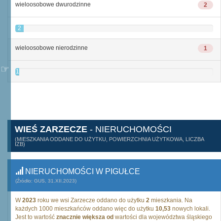
wieloosobowe dwurodzinne
2
2
wieloosobowe nierodzinne
1
1
WIEŚ ZARZECZE
- NIERUCHOMOŚCI
(MIESZKANIA ODDANE DO UŻYTKU, POWIERZCHNIA UŻYTKOWA, LICZBA
IZB)
NIERUCHOMOŚCI W PIGUŁCE
(Źródło: GUS, 31.XII.2023)
W
2023
roku we wsi Zarzecze oddano do użytku
2
mieszkania. Na
każdych 1000 mieszkańców oddano więc do użytku
10,53
nowych lokali.
Jest to wartość
znacznie większa od
wartości dla województwa śląskiego