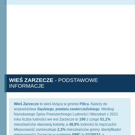
WIEŚ ZARZECZE
- PODSTAWOWE
INFORMACJE
Wieś Zarzecze
to wieś leżąca w gminie
Pilica
. Należy do
województwa
śląskiego
,
powiatu zawierciańskiego
. Według
Narodowego Spisu Powszechnego Ludności i Mieszkań z 2021
roku liczba ludności we wsi Zarzecze to
190
z czego
51,1%
mieszkańców stanowią kobiety, a
48,9%
ludności to mężczyźni.
Miejscowość zamieszkuje
2,3%
mieszkańców gminy. Identyfikator
miejscowości Zarzecze w systemie
SIMC
to
0220032
, a