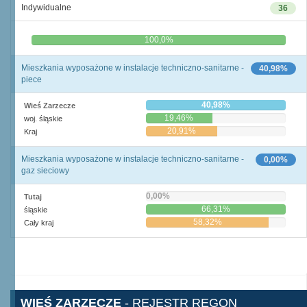
Indywidualne
36
0,0%
100,0%
Mieszkania wyposażone w instalacje techniczno-sanitarne -
40,98%
piece
40,98%
Wieś Zarzecze
19,46%
woj. śląskie
20,91%
Kraj
Mieszkania wyposażone w instalacje techniczno-sanitarne -
0,00%
gaz sieciowy
0,00%
Tutaj
66,31%
śląskie
58,32%
Cały kraj
WIEŚ ZARZECZE
- REJESTR REGON