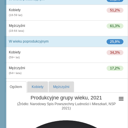
Kobiety
51,2%
(18-59 lat)
Mężczyźni
61,3%
(18-64 lata)
W wieku poprodukcyjnym
25,9%
Kobiety
34,3%
(59+ lat)
Mężczyźni
17,2%
(64+ lata)
Ogółem
Kobiety
Mężczyźni
Produkcyjne grupy wieku, 2021
(Źródło: Narodowy Spis Powszechny Ludności i Mieszkań, NSP
2021)