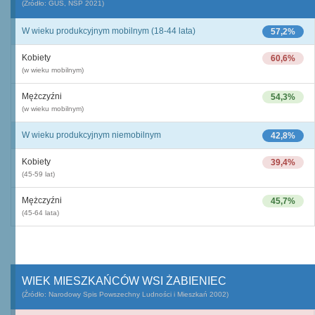
(Źródło: GUS, NSP 2021)
W wieku produkcyjnym mobilnym (18-44 lata)
57,2%
Kobiety
60,6%
(w wieku mobilnym)
Mężczyźni
54,3%
(w wieku mobilnym)
W wieku produkcyjnym niemobilnym
42,8%
Kobiety
39,4%
(45-59 lat)
Mężczyźni
45,7%
(45-64 lata)
WIEK MIESZKAŃCÓW WSI ŻABIENIEC
(Źródło: Narodowy Spis Powszechny Ludności i Mieszkań 2002)