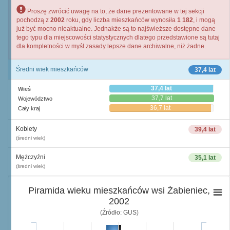
Proszę zwrócić uwagę na to, że dane prezentowane w tej sekcji
pochodzą z
2002
roku, gdy liczba mieszkańców wynosiła
1 182
, i mogą
już być mocno nieaktualne. Jednakże są to najświeższe dostępne dane
tego typu dla miejscowości statystycznych dlatego przedstawione są tutaj
dla kompletności w myśl zasady lepsze dane archiwalne, niż żadne.
Średni wiek mieszkańców
37,4 lat
37,4 lat
Wieś
37,7 lat
Województwo
36,7 lat
Cały kraj
Kobiety
39,4 lat
(średni wiek)
Mężczyźni
35,1 lat
(średni wiek)
Piramida wieku mieszkańców wsi Żabieniec,
2002
(Źródło: GUS)