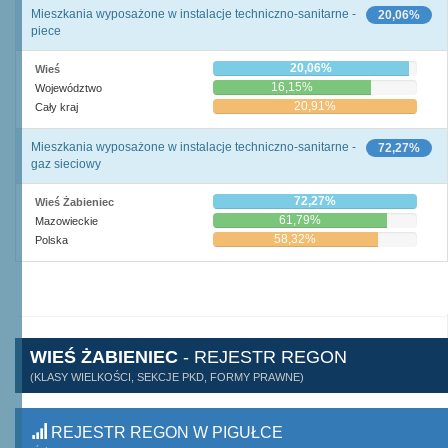
Mieszkania wyposażone w instalacje techniczno-sanitarne -
20,06%
piece
20,06%
Wieś
16,15%
Województwo
20,91%
Cały kraj
Mieszkania wyposażone w instalacje techniczno-sanitarne -
72,27%
gaz sieciowy
72,27%
Wieś Żabieniec
61,79%
Mazowieckie
58,32%
Polska
WIEŚ ŻABIENIEC
- REJESTR REGON
(KLASY WIELKOŚCI, SEKCJE PKD, FORMY PRAWNE)
REJESTR REGON W PIGUŁCE