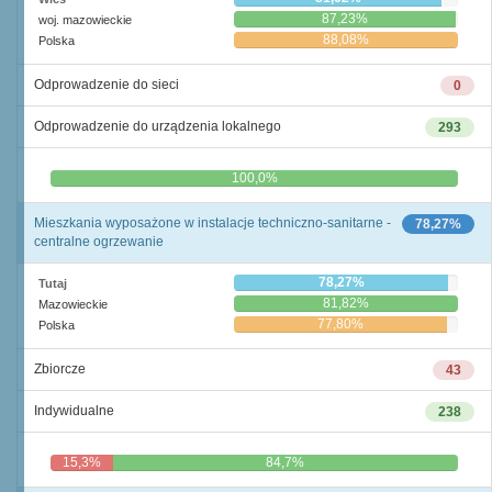
87,23%
woj. mazowieckie
88,08%
Polska
Odprowadzenie do sieci
0
Odprowadzenie do urządzenia lokalnego
293
0,0%
100,0%
Mieszkania wyposażone w instalacje techniczno-sanitarne -
78,27%
centralne ogrzewanie
78,27%
Tutaj
81,82%
Mazowieckie
77,80%
Polska
Zbiorcze
43
Indywidualne
238
15,3%
84,7%