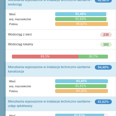
Mieszkania wyposażone w instalacje techniczno-sanitarne -
92,48%
wodociąg
92,48%
Wieś
92,93%
woj. mazowieckie
95,62%
Polska
Wodociąg z sieci
230
Wodociąg lokalny
102
69,3%
30,7%
Mieszkania wyposażone w instalacje techniczno-sanitarne -
94,40%
kanalizacja
94,40%
Wieś
91,61%
woj. mazowieckie
94,20%
Polska
Mieszkania wyposażone w instalacje techniczno-sanitarne -
81,62%
ustęp spłukiwany
81,62%
Wieś