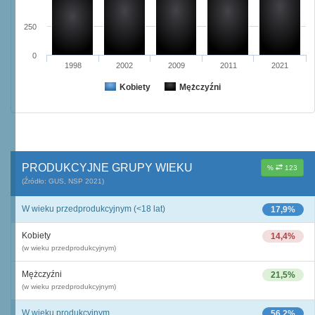
250
0
1998
2002
2009
2011
2021
Kobiety
Mężczyźni
PRODUKCYJNE GRUPY WIEKU
%
123
(Źródło: GUS, NSP 2021)
W wieku przedprodukcyjnym (<18 lat)
17,9%
Kobiety
14,4%
(w wieku przedprodukcyjnym)
Mężczyźni
21,5%
(w wieku przedprodukcyjnym)
W wieku produkcyjnym
56,2%