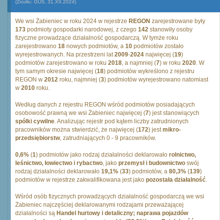
(Źródło: GUS, 31.XII.2024)
We wsi Żabieniec w roku 2024 w rejestrze
REGON
zarejestrowane były
173
podmioty gospodarki narodowej, z czego
142
stanowiły osoby
fizyczne prowadzące działalność gospodarczą. W tymże roku
zarejestrowano
18
nowych podmiotów, a
10
podmiotów zostało
wyrejestrowanych. Na przestrzeni lat
2009
-
2024
najwięcej (
19
)
podmiotów zarejestrowano w roku
2018
, a najmniej (
7
) w roku
2020
. W
tym samym okresie najwięcej (
18
) podmiotów wykreślono z rejestru
REGON w
2012
roku, najmniej (
3
) podmiotów wyrejestrowano natomiast
w
2010
roku.
Według danych z rejestru REGON wśród podmiotów posiadających
osobowość prawną we wsi Żabieniec najwięcej (
7
) jest stanowiących
spólki cywilne
. Analizując rejestr pod kątem liczby zatrudnionych
pracowników można stwierdzić, że najwięcej (
172
) jest
mikro-
przedsiębiorstw
, zatrudniających 0 - 9 pracowników.
0,6%
(
1
) podmiotów jako rodzaj działalności deklarowało
rolnictwo,
leśnictwo, łowiectwo i rybactwo
, jako
przemysł i budownictwo
swój
rodzaj działalności deklarowało
19,1%
(
33
) podmiotów, a
80,3%
(
139
)
podmiotów w rejestrze zakwalifikowana jest jako
pozostała działalność
.
Wśród osób fizycznych prowadzących działalność gospodarczą we wsi
Żabieniec najczęściej deklarowanymi rodzajami przeważającej
działalności są
Handel hurtowy i detaliczny; naprawa pojazdów