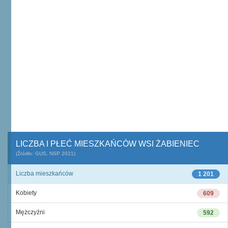
LICZBA I PŁEĆ MIESZKAŃCÓW WSI ŻABIENIEC
(Źródło: GUS, NSP 2021)
Liczba mieszkańców
1 201
Kobiety
609
Mężczyźni
592