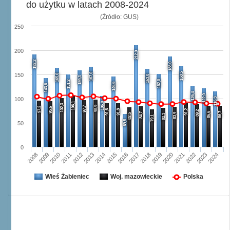
do użytku w latach 2008-2024
(Źródło: GUS)
250
200
212,0
192,2
188,0
168,5
167,0
150
165,0
163,0
159,3
152,0
151,2
146,6
143,6
126,4
122,0
116,3
100
106,1
106,0
102,3
98,9
97,7
97,2
95,6
91,6
91,8
91,2
89,2
86,6
86,7
84,7
83,9
82,5
82,3
79,1
69,5
50
0
2008
2009
2010
2011
2012
2013
2014
2015
2016
2017
2018
2019
2020
2021
2022
2023
2024
Wieś Żabieniec
Woj. mazowieckie
Polska