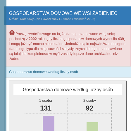
GOSPODARSTWA DOMOWE WE WSI ŻABIENIEC
(Źródło: Narodowy Spis Powszechny Ludności i Mieszkań 2002)
Proszę zwrócić uwagę na to, że dane prezentowane w tej sekcji
pochodzą z
2002
roku, gdy liczba gospodarstw domowych wynosiła
439
,
i mogą już być mocno nieaktualne. Jednakże są to najświeższe dostępne
dane tego typu dla miejscowości statystycznych dlatego przedstawione
są tutaj dla kompletności w myśl zasady lepsze dane archiwalne, niż
żadne.
Gospodarstwa domowe według liczby osób
Gospodarstwa domowe według liczby osób
1 osoba
2 osoby
131
92