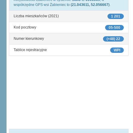
współrzędne GPS wsi Żabieniec to
(21.043611, 52.056667)
.
Liczba mieszkańców (2021)
1 201
Kod pocztowy
05-500
Numer kierunkowy
(+48) 22
Tablice rejestracyjne
WPI