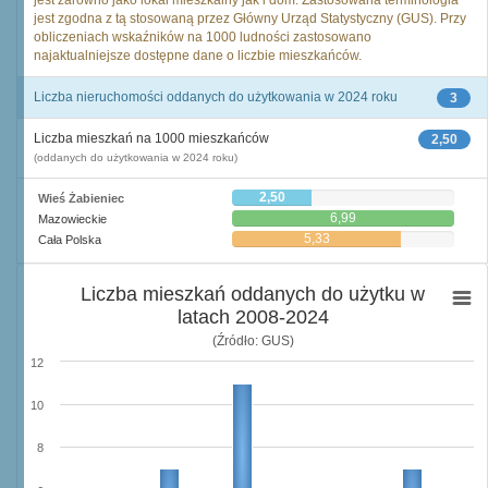
jest zarówno jako lokal mieszkalny jak i dom. Zastosowana terminologia
jest zgodna z tą stosowaną przez Główny Urząd Statystyczny (GUS). Przy
obliczeniach wskaźników na 1000 ludności zastosowano
najaktualniejsze dostępne dane o liczbie mieszkańców.
Liczba nieruchomości oddanych do użytkowania w 2024 roku
3
Liczba mieszkań na 1000 mieszkańców
2,50
(oddanych do użytkowania w 2024 roku)
2,50
Wieś Żabieniec
6,99
Mazowieckie
5,33
Cała Polska
Liczba mieszkań oddanych do użytku w
latach 2008-2024
(Źródło: GUS)
12
10
8