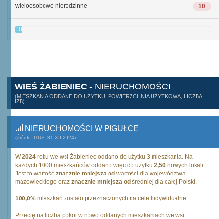
wieloosobowe nierodzinne
10
10
WIEŚ ŻABIENIEC
- NIERUCHOMOŚCI
(MIESZKANIA ODDANE DO UŻYTKU, POWIERZCHNIA UŻYTKOWA, LICZBA
IZB)
NIERUCHOMOŚCI W PIGUŁCE
(Źródło: GUS, 31.XII.2024)
W
2024
roku we wsi Żabieniec oddano do użytku
3
mieszkania. Na
każdych 1000 mieszkańców oddano więc do użytku
2,50
nowych lokali.
Jest to wartość
znacznie mniejsza od
wartości dla województwa
mazowieckiego oraz
znacznie mniejsza od
średniej dla całej Polski.
100,0%
mieszkań zostało przeznaczonych na cele indywidualne.
Przeciętna liczba pokoi w nowo oddanych mieszkaniach we wsi