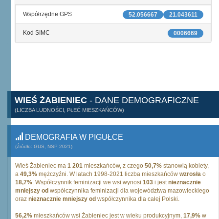
Współrzędne GPS
52.056667
21.043611
Kod SIMC
0006669
WIEŚ ŻABIENIEC
- DANE DEMOGRAFICZNE
(LICZBA LUDNOŚCI, PŁEĆ MIESZKAŃCÓW)
DEMOGRAFIA W PIGUŁCE
(Źródło: GUS, NSP 2021)
Wieś Żabieniec ma
1 201
mieszkańców, z czego
50,7%
stanowią kobiety,
a
49,3%
mężczyźni. W latach 1998-2021 liczba mieszkańców
wzrosła
o
18,7%
. Współczynnik feminizacji we wsi wynosi
103
i jest
nieznacznie
mniejszy od
współczynnika feminizacji dla województwa mazowieckiego
oraz
nieznacznie mniejszy od
współczynnika dla całej Polski.
56,2%
mieszkańców wsi Żabieniec jest w wieku produkcyjnym,
17,9%
w