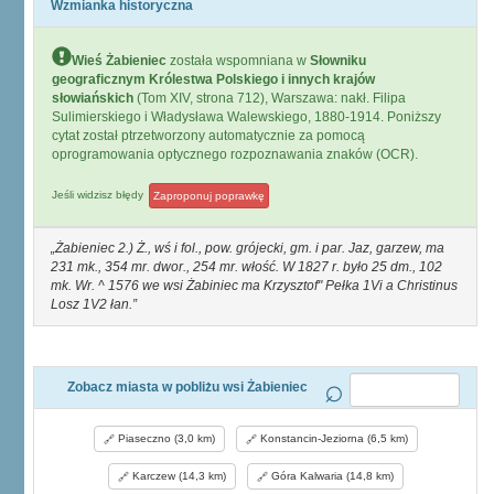
Wzmianka historyczna
Wieś Żabieniec
została wspomniana w
Słowniku
geograficznym Królestwa Polskiego i innych krajów
słowiańskich
(Tom XIV, strona 712), Warszawa: nakł. Filipa
Sulimierskiego i Władysława Walewskiego, 1880-1914. Poniższy
cytat został ptrzetworzony automatycznie za pomocą
oprogramowania optycznego rozpoznawania znaków (OCR).
Jeśli widzisz błędy
Zaproponuj poprawkę
Żabieniec 2.) Ż., wś i fol., pow. grójecki, gm. i par. Jaz, garzew, ma
231 mk., 354 mr. dwor., 254 mr. włość. W 1827 r. było 25 dm., 102
mk. Wr. ^ 1576 we wsi Żabiniec ma Krzysztof" Pełka 1Vi a Christinus
Losz 1V2 łan.
Zobacz miasta w pobliżu wsi Żabieniec
Piaseczno (3,0 km)
Konstancin-Jeziorna (6,5 km)
Karczew (14,3 km)
Góra Kalwaria (14,8 km)