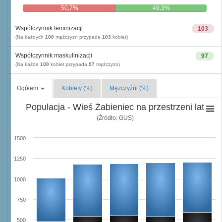
50,7%
49,3%
Współczynnik feminizacji
103
(Na każdych
100
mężczyzn przypada
103
kobiet)
Współczynnik maskulinizacji
97
(Na każde
100
kobiet przypada
97
mężczyzn)
Ogółem
Kobiety (%)
Mężczyźni (%)
Populacja - Wieś Żabieniec na przestrzeni lat
(Źródło: GUS)
1500
1250
1000
750
500