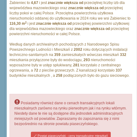
Żabieniec to
4,67
i jest
znacznie większa od
przeciętnej liczby izb dla
województwa mazowieckiego oraz
znacznie większa od
przeciętnej
liczby pokoi w całej Polsce. Przeciętna powierzchnia użytkowa
nieruchomości oddanej do użytkowania w 2024 roku we wsi Żabieniec to
2
116,30 m
i jest
znacznie większa od
przeciętnej powierzchni użytkowej
dla województwa mazowieckiego oraz
znacznie większa od
przeciętnej
powierzchni nieruchomości w całej Polsce.
Według danych archiwalnych pochodzących z Narodowego Spisu
Powszechnego Ludności i Mieszkań z
2002
roku dotyczących instalacji
techniczno-sanitarnych na
359
zamieszkałych wówczas mieszkań
332
mieszkania przyłączone były do wodociągu,
293
nieruchomości
wyposażone były w ustęp spłukiwany,
281
korzystało z centralnego
ogrzewania, a
72
z pieców grzewczych. Z kanalizacji korzystało
337
budynków mieszkalnych , a
258
podłączonych było do gazu sieciowego.
Posiadamy również dane o cenach transakcyjnych lokali
mieszkalnych zarówno na rynku pierwotnym jak i na rynku wtórnym.
Niestety dane te nie są dostępne dla jednostek administracyjnych
mniejszych od powiatów. Zapraszamy do zapoznania się z nimi
bezpośrednio na stronie powiatu piaseczyńskiego.
Powiat piaseczyński - ceny transakcyjne mieszkań