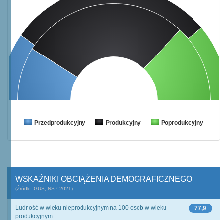
Przedprodukcyjny
Produkcyjny
Poprodukcyjny
WSKAŹNIKI OBCIĄŻENIA DEMOGRAFICZNEGO
(Źródło: GUS, NSP 2021)
Ludność w wieku nieprodukcyjnym na 100 osób w wieku
77,9
produkcyjnym