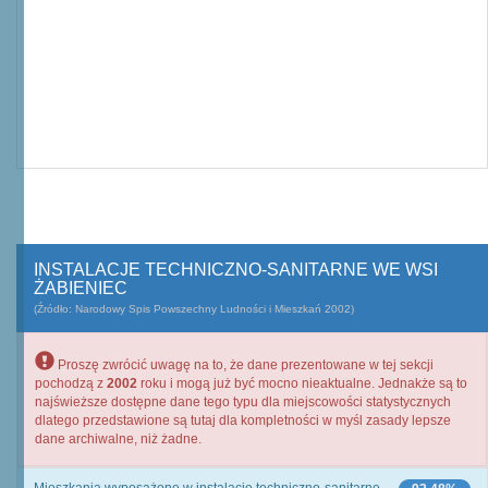
INSTALACJE TECHNICZNO-SANITARNE WE WSI
ŻABIENIEC
(Źródło: Narodowy Spis Powszechny Ludności i Mieszkań 2002)
Proszę zwrócić uwagę na to, że dane prezentowane w tej sekcji
pochodzą z
2002
roku i mogą już być mocno nieaktualne. Jednakże są to
najświeższe dostępne dane tego typu dla miejscowości statystycznych
dlatego przedstawione są tutaj dla kompletności w myśl zasady lepsze
dane archiwalne, niż żadne.