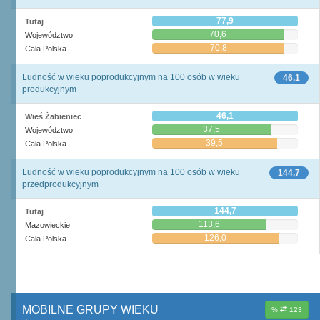
77,9
Tutaj
70,6
Województwo
70,8
Cała Polska
Ludność w wieku poprodukcyjnym na 100 osób w wieku
46,1
produkcyjnym
46,1
Wieś Żabieniec
37,5
Województwo
39,5
Cała Polska
Ludność w wieku poprodukcyjnym na 100 osób w wieku
144,7
przedprodukcyjnym
144,7
Tutaj
113,6
Mazowieckie
126,0
Cała Polska
MOBILNE GRUPY WIEKU
%
123