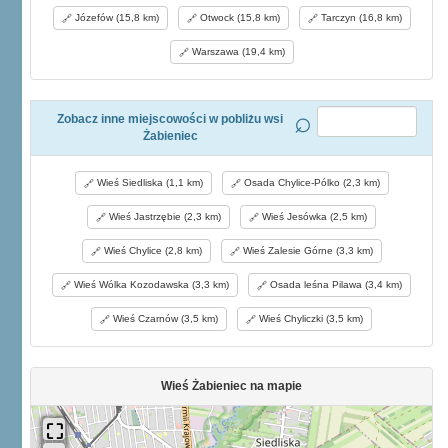
Józefów (15,8 km)
Otwock (15,8 km)
Tarczyn (16,8 km)
Warszawa (19,4 km)
Zobacz inne miejscowości w pobliżu wsi
Żabieniec
Wieś Siedliska (1,1 km)
Osada Chylice-Pólko (2,3 km)
Wieś Jastrzębie (2,3 km)
Wieś Jesówka (2,5 km)
Wieś Chylice (2,8 km)
Wieś Zalesie Górne (3,3 km)
Wieś Wólka Kozodawska (3,3 km)
Osada leśna Pilawa (3,4 km)
Wieś Czarnów (3,5 km)
Wieś Chyliczki (3,5 km)
Wieś Żabieniec na mapie