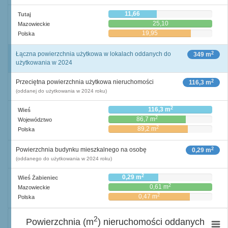
11,66
Tutaj
25,10
Mazowieckie
19,95
Polska
2
Łączna powierzchnia użytkowa w lokalach oddanych do
349 m
użytkowania w 2024
2
Przeciętna powierzchnia użytkowa nieruchomości
116,3 m
(oddanej do użytkowania w 2024 roku)
2
116,3 m
Wieś
2
86,7 m
Województwo
2
89,2 m
Polska
2
Powierzchnia budynku mieszkalnego na osobę
0,29 m
(oddanego do użytkowania w 2024 roku)
2
0,29 m
Wieś Żabieniec
2
0,61 m
Mazowieckie
2
0,47 m
Polska
2
Powierzchnia (m
) nieruchomości oddanych