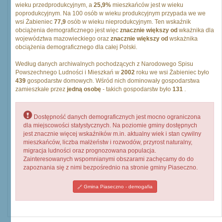
wieku przedprodukcyjnym, a
25,9%
mieszkańców jest w wieku
poprodukcyjnym. Na 100 osób w wieku produkcyjnym przypada we we
wsi Żabieniec
77,9
osób w wieku nieprodukcyjnym. Ten wskaźnik
obciążenia demograficznego jest więc
znacznie większy od
wkażnika dla
województwa mazowieckiego oraz
znacznie większy od
wskażnika
obciążenia demograficznego dla całej Polski.
Według danych archiwalnych pochodzących z Narodowego Spisu
Powszechnego Ludności i Mieszkań w
2002
roku we wsi Żabieniec było
439
gospodarstw domowych. Wśród nich dominowały gospodarstwa
zamieszkałe przez
jedną osobę
- takich gospodarstw było
131
.
Dostępność danych demograficznych jest mocno ograniczona
dla miejscowości statystycznych. Na poziomie gminy dostępnych
jest znacznie więcej wskaźników m.in. aktualny wiek i stan cywilny
mieszkańców, liczba małżeństw i rozwodów, przyrost naturalny,
migracja ludności oraz prognozowana populacja.
Zainteresowanych wspomnianymi obszarami zachęcamy do do
zapoznania się z nimi bezpośrednio na stronie gminy Piaseczno.
Gmina Piaseczno - demogafia