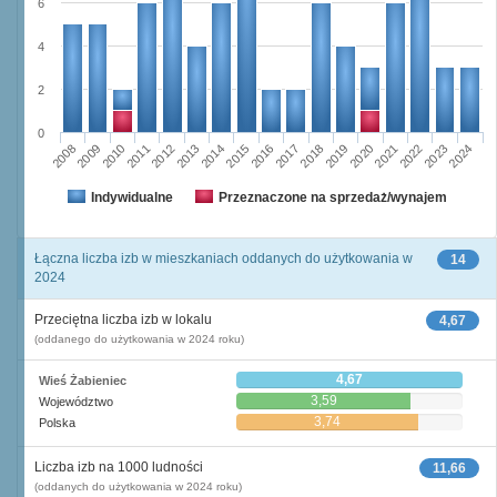
6
4
2
0
2023
2018
2008
2013
2020
2010
2015
2022
2012
2017
2024
2014
2019
2009
2016
2021
2011
Indywidualne
Przeznaczone na sprzedaż/wynajem
Łączna liczba izb w mieszkaniach oddanych do użytkowania w
14
2024
Przeciętna liczba izb w lokalu
4,67
(oddanego do użytkowania w 2024 roku)
4,67
Wieś Żabieniec
3,59
Województwo
3,74
Polska
Liczba izb na 1000 ludności
11,66
(oddanych do użytkowania w 2024 roku)