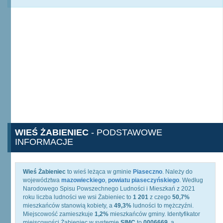
WIEŚ ŻABIENIEC
- PODSTAWOWE
INFORMACJE
Wieś Żabieniec
to wieś leżąca w gminie
Piaseczno
. Należy do
województwa
mazowieckiego
,
powiatu piaseczyńskiego
. Według
Narodowego Spisu Powszechnego Ludności i Mieszkań z 2021
roku liczba ludności we wsi Żabieniec to
1 201
z czego
50,7%
mieszkańców stanowią kobiety, a
49,3%
ludności to mężczyźni.
Miejscowość zamieszkuje
1,2%
mieszkańców gminy. Identyfikator
miejscowości Żabieniec w systemie
SIMC
to
0006669
, a