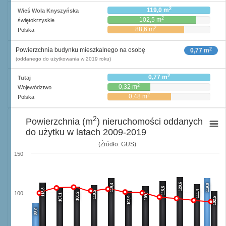
2
119,0 m
Wieś Wola Knyszyńska
2
102,5 m
świętokrzyskie
2
88,6 m
Polska
2
Powierzchnia budynku mieszkalnego na osobę
0,77 m
(oddanego do użytkowania w 2019 roku)
2
0,77 m
Tutaj
2
0,32 m
Województwo
2
0,48 m
Polska
2
Powierzchnia (m
) nieruchomości oddanych
do użytku w latach 2009-2019
(Źródło: GUS)
150
120,6
119,4
119,0
115,5
113,3
111,4
110,5
100
109,1
108,2
107,1
102,9
102,5
88,0