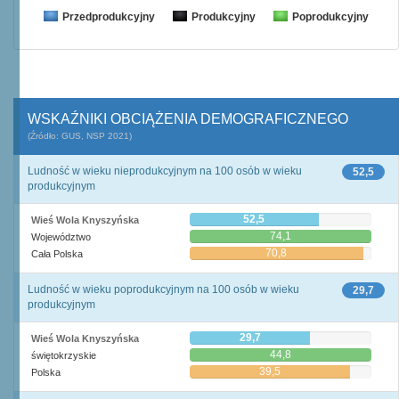
Przedprodukcyjny
Produkcyjny
Poprodukcyjny
WSKAŹNIKI OBCIĄŻENIA DEMOGRAFICZNEGO
(Źródło: GUS, NSP 2021)
Ludność w wieku nieprodukcyjnym na 100 osób w wieku
52,5
produkcyjnym
52,5
Wieś Wola Knyszyńska
74,1
Województwo
70,8
Cała Polska
Ludność w wieku poprodukcyjnym na 100 osób w wieku
29,7
produkcyjnym
29,7
Wieś Wola Knyszyńska
44,8
świętokrzyskie
39,5
Polska