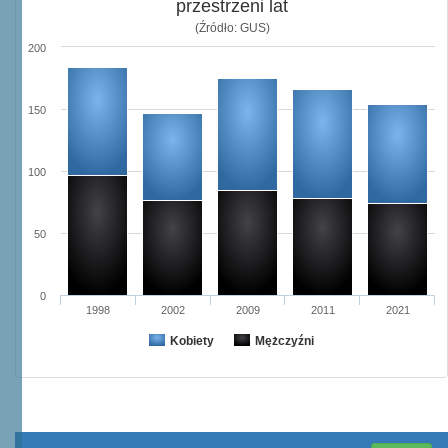
przestrzeni lat
(Źródło: GUS)
200
150
100
50
0
1998
2002
2009
2011
2021
Kobiety
Mężczyźni