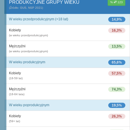
PRODUKCYJNE GRUPY WIEKU
%
123
(Źródło: GUS, NSP 2021)
W wieku przedprodukcyjnym (<18 lat)
14,9%
Kobiety
16,3%
(w wieku przedprodukcyjnym)
Mężczyźni
13,5%
(w wieku przedprodukcyjnym)
W wieku produkcyjnym
65,6%
Kobiety
57,5%
(18-59 lat)
Mężczyźni
74,3%
(18-64 lata)
W wieku poprodukcyjnym
19,5%
Kobiety
26,3%
(59+ lat)