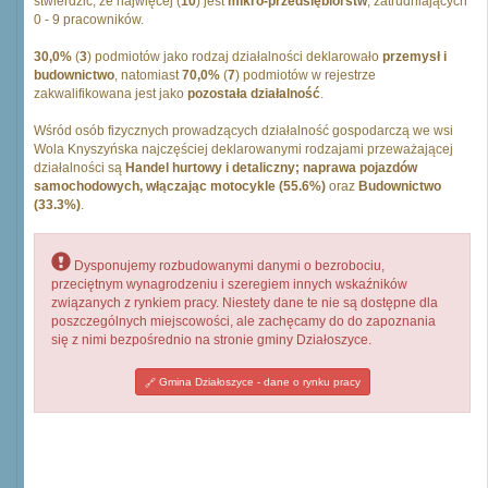
stwierdzić, że najwięcej (
10
) jest
mikro-przedsiębiorstw
, zatrudniających
0 - 9 pracowników.
30,0%
(
3
) podmiotów jako rodzaj działalności deklarowało
przemysł i
budownictwo
, natomiast
70,0%
(
7
) podmiotów w rejestrze
zakwalifikowana jest jako
pozostała działalność
.
Wśród osób fizycznych prowadzących działalność gospodarczą we wsi
Wola Knyszyńska najczęściej deklarowanymi rodzajami przeważającej
działalności są
Handel hurtowy i detaliczny; naprawa pojazdów
samochodowych, włączając motocykle (55.6%)
oraz
Budownictwo
(33.3%)
.
Dysponujemy rozbudowanymi danymi o bezrobociu,
przeciętnym wynagrodzeniu i szeregiem innych wskaźników
związanych z rynkiem pracy. Niestety dane te nie są dostępne dla
poszczególnych miejscowości, ale zachęcamy do do zapoznania
się z nimi bezpośrednio na stronie gminy Działoszyce.
Gmina Działoszyce - dane o rynku pracy