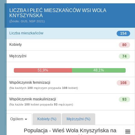
LICZBA I PŁEĆ MIESZKAŃCÓW WSI WOLA
KNYSZYŃSKA
(Źródło: GUS, NSP 2021)
Liczba mieszkańców
154
Kobiety
80
Mężczyźni
74
51,9%
48,1%
Współczynnik feminizacji
108
(Na każdych
100
mężczyzn przypada
108
kobiet)
Współczynnik maskulinizacji
93
(Na każde
100
kobiet przypada
93
mężczyzn)
Ogółem
Kobiety (%)
Mężczyźni (%)
Populacja - Wieś Wola Knyszyńska na