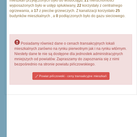
mieszkań przyłączonych było do wodociągu,
21
nieruchomości
wyposażonych było w ustęp spłukiwany,
22
korzystały z centralnego
ogrzewania, a
17
z pieców grzewczych. Z kanalizacji korzystało
25
budynków mieszkalnych , a
0
podłączonych było do gazu sieciowego.
Posiadamy również dane o cenach transakcyjnych lokali
mieszkalnych zarówno na rynku pierwotnym jak i na rynku wtórnym.
Niestety dane te nie są dostępne dla jednostek administracyjnych
mniejszych od powiatów. Zapraszamy do zapoznania się z nimi
bezpośrednio na stronie powiatu pińczowskiego.
Powiat pińczowski - ceny transakcyjne mieszkań