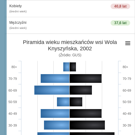
Kobiety
40,8 lat
(średni wiek)
Mężczyźni
37,6 lat
(średni wiek)
Piramida wieku mieszkańców wsi Wola
Knyszyńska, 2002
(Źródło: GUS)
80+
80+
70-79
70-79
60-69
60-69
50-59
50-59
40-49
40-49
30-39
30-39