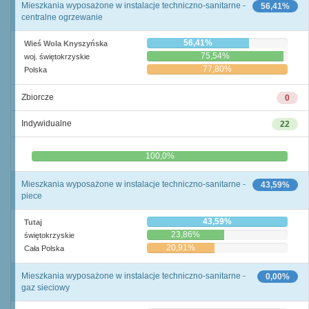
Mieszkania wyposażone w instalacje techniczno-sanitarne -
56,41%
centralne ogrzewanie
56,41%
Wieś Wola Knyszyńska
75,54%
woj. świętokrzyskie
77,80%
Polska
Zbiorcze
0
Indywidualne
22
0,0%
100,0%
Mieszkania wyposażone w instalacje techniczno-sanitarne -
43,59%
piece
43,59%
Tutaj
23,86%
świętokrzyskie
20,91%
Cała Polska
Mieszkania wyposażone w instalacje techniczno-sanitarne -
0,00%
gaz sieciowy