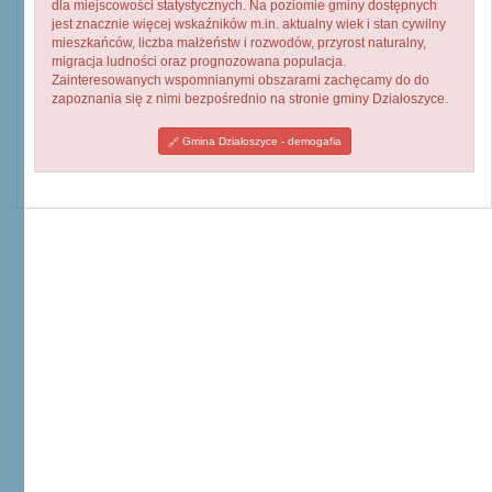
dla miejscowości statystycznych. Na poziomie gminy dostępnych
jest znacznie więcej wskaźników m.in. aktualny wiek i stan cywilny
mieszkańców, liczba małżeństw i rozwodów, przyrost naturalny,
migracja ludności oraz prognozowana populacja.
Zainteresowanych wspomnianymi obszarami zachęcamy do do
zapoznania się z nimi bezpośrednio na stronie gminy Działoszyce.
Gmina Działoszyce - demogafia