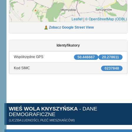
Leaflet
|
© OpenStreetMap (ODBL)
Zobacz Google Street View
Identyfikatory
Współrzędne GPS
50.446667
20.278611
Kod SIMC
0237848
WIEŚ WOLA KNYSZYŃSKA
- DANE
DEMOGRAFICZNE
(LICZBA LUDNOŚCI, PŁEĆ MIESZKAŃCÓW)