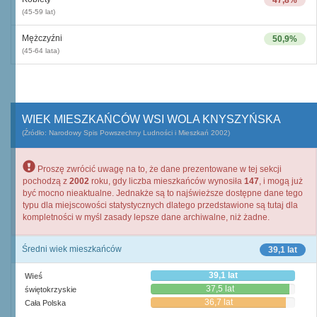
47,8%
(45-59 lat)
Mężczyźni
50,9%
(45-64 lata)
WIEK MIESZKAŃCÓW WSI WOLA KNYSZYŃSKA
(Źródło: Narodowy Spis Powszechny Ludności i Mieszkań 2002)
Proszę zwrócić uwagę na to, że dane prezentowane w tej sekcji
pochodzą z
2002
roku, gdy liczba mieszkańców wynosiła
147
, i mogą już
być mocno nieaktualne. Jednakże są to najświeższe dostępne dane tego
typu dla miejscowości statystycznych dlatego przedstawione są tutaj dla
kompletności w myśl zasady lepsze dane archiwalne, niż żadne.
Średni wiek mieszkańców
39,1 lat
39,1 lat
Wieś
37,5 lat
świętokrzyskie
36,7 lat
Cała Polska