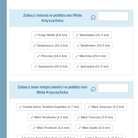
Zobacz miasta w pobliżu wsi Wola
Knyszyńska
Książ Wielki (9,8 km)
Wodzisław (10,3 km)
Działoszyce (10,4 km)
Skalbmierz (16,5 km)
Pińczów (19,4 km)
Miechów (20,4 km)
Sędziszów (20,6 km)
Jędrzejów (21,5 km)
Zobacz inne miejscowości w pobliżu wsi
Wola Knyszyńska
Osada leśna Tomków-Gajówka (1,7 km)
Wieś Zaryszyn (2,0 km)
Wieś Teodorów (2,3 km)
Wieś Trzonów (2,9 km)
Wieś Podrózie (3,4 km)
Wieś Sadki (3,5 km)