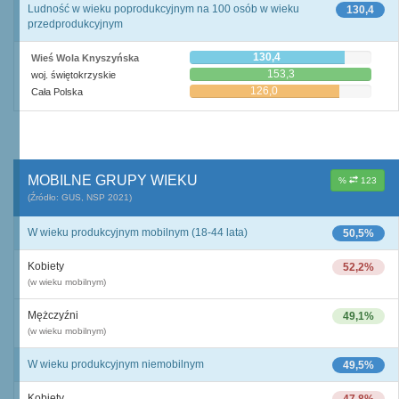
Ludność w wieku poprodukcyjnym na 100 osób w wieku
130,4
przedprodukcyjnym
130,4
Wieś Wola Knyszyńska
153,3
woj. świętokrzyskie
126,0
Cała Polska
MOBILNE GRUPY WIEKU
%
123
(Źródło: GUS, NSP 2021)
W wieku produkcyjnym mobilnym (18-44 lata)
50,5%
Kobiety
52,2%
(w wieku mobilnym)
Mężczyźni
49,1%
(w wieku mobilnym)
W wieku produkcyjnym niemobilnym
49,5%
Kobiety