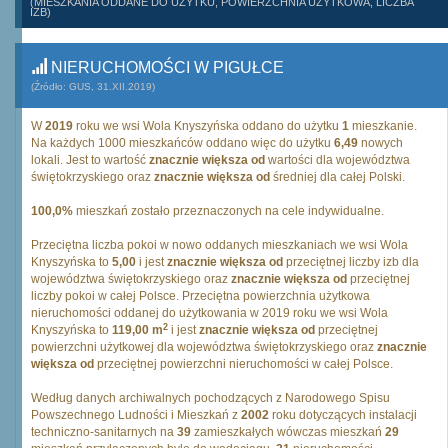
(MIESZKANIA ODDANE DO UŻYTKU, POWIERZCHNIA UŻYTKOWA, LICZBA
IZB)
NIERUCHOMOŚCI W PIGUŁCE
(Źródło: GUS, 31.XII.2019)
W
2019
roku we wsi Wola Knyszyńska oddano do użytku
1
mieszkanie.
Na każdych 1000 mieszkańców oddano więc do użytku
6,49
nowych
lokali. Jest to wartość
znacznie większa od
wartości dla województwa
świętokrzyskiego oraz
znacznie większa od
średniej dla całej Polski.
100,0%
mieszkań zostało przeznaczonych na cele indywidualne.
Przeciętna liczba pokoi w nowo oddanych mieszkaniach we wsi Wola
Knyszyńska to
5,00
i jest
znacznie większa od
przeciętnej liczby izb dla
województwa świętokrzyskiego oraz
znacznie większa od
przeciętnej
liczby pokoi w całej Polsce. Przeciętna powierzchnia użytkowa
nieruchomości oddanej do użytkowania w 2019 roku we wsi Wola
2
Knyszyńska to
119,00 m
i jest
znacznie większa od
przeciętnej
powierzchni użytkowej dla województwa świętokrzyskiego oraz
znacznie
większa od
przeciętnej powierzchni nieruchomości w całej Polsce.
Według danych archiwalnych pochodzących z Narodowego Spisu
Powszechnego Ludności i Mieszkań z
2002
roku dotyczących instalacji
techniczno-sanitarnych na
39
zamieszkałych wówczas mieszkań
29