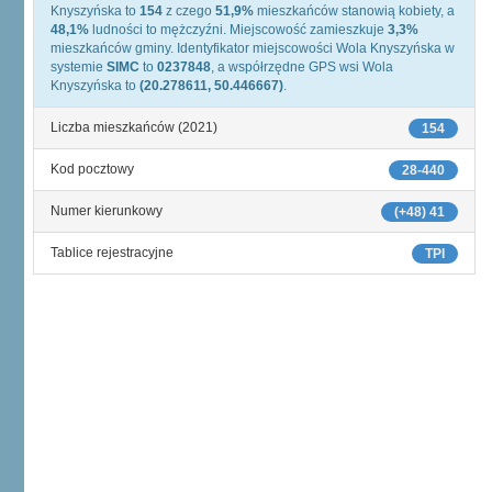
Knyszyńska to
154
z czego
51,9%
mieszkańców stanowią kobiety, a
48,1%
ludności to mężczyźni. Miejscowość zamieszkuje
3,3%
mieszkańców gminy. Identyfikator miejscowości Wola Knyszyńska w
systemie
SIMC
to
0237848
, a współrzędne GPS wsi Wola
Knyszyńska to
(20.278611, 50.446667)
.
Liczba mieszkańców (2021)
154
Kod pocztowy
28-440
Numer kierunkowy
(+48) 41
Tablice rejestracyjne
TPI