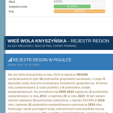
0,00%
Wieś
41,61%
świętokrzyskie
58,32%
Kraj
WIEŚ WOLA KNYSZYŃSKA
- REJESTR REGON
(KLASY WIELKOŚCI, SEKCJE PKD, FORMY PRAWNE)
REJESTR REGON W PIGUŁCE
(Źródło: GUS, 31.XII.2024)
We wsi Wola Knyszyńska w roku 2024 w rejestrze
REGON
zarejestrowanych było
10
podmiotów gospodarki narodowej, z czego
9
stanowiły osoby fizyczne prowadzące działalność gospodarczą. W tymże
roku zarejestrowano
1
nowy podmiot, a
0
podmiotów zostało
wyrejestrowanych. Na przestrzeni lat
2009
-
2024
najwięcej (
3
) podmiotów
zarejestrowano w roku
2013
, a najmniej (
0
) w roku
2023
. W tym samym
okresie najwięcej (
3
) podmiotów wykreślono z rejestru REGON w
2018
roku, najmniej (
0
) podmiotów wyrejestrowano natomiast w
2024
roku.
Analizując rejestr pod kątem liczby zatrudnionych pracowników można