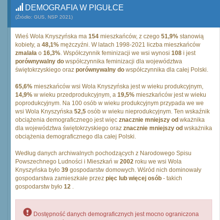
DEMOGRAFIA W PIGUŁCE
(Źródło: GUS, NSP 2021)
Wieś Wola Knyszyńska ma
154
mieszkańców, z czego
51,9%
stanowią
kobiety, a
48,1%
mężczyźni. W latach 1998-2021 liczba mieszkańców
zmalała
o
16,3%
. Współczynnik feminizacji we wsi wynosi
108
i jest
porównywalny do
współczynnika feminizacji dla województwa
świętokrzyskiego oraz
porównywalny do
współczynnika dla całej Polski.
65,6%
mieszkańców wsi Wola Knyszyńska jest w wieku produkcyjnym,
14,9%
w wieku przedprodukcyjnym, a
19,5%
mieszkańców jest w wieku
poprodukcyjnym. Na 100 osób w wieku produkcyjnym przypada we we
wsi Wola Knyszyńska
52,5
osób w wieku nieprodukcyjnym. Ten wskaźnik
obciążenia demograficznego jest więc
znacznie mniejszy od
wkażnika
dla województwa świętokrzyskiego oraz
znacznie mniejszy od
wskażnika
obciążenia demograficznego dla całej Polski.
Według danych archiwalnych pochodzących z Narodowego Spisu
Powszechnego Ludności i Mieszkań w
2002
roku we wsi Wola
Knyszyńska było
39
gospodarstw domowych. Wśród nich dominowały
gospodarstwa zamieszkałe przez
pięc lub więcej osób
- takich
gospodarstw było
12
.
Dostępność danych demograficznych jest mocno ograniczona