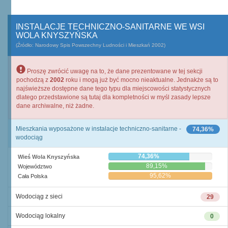
INSTALACJE TECHNICZNO-SANITARNE WE WSI
WOLA KNYSZYŃSKA
(Źródło: Narodowy Spis Powszechny Ludności i Mieszkań 2002)
Proszę zwrócić uwagę na to, że dane prezentowane w tej sekcji
pochodzą z
2002
roku i mogą już być mocno nieaktualne. Jednakże są to
najświeższe dostępne dane tego typu dla miejscowości statystycznych
dlatego przedstawione są tutaj dla kompletności w myśl zasady lepsze
dane archiwalne, niż żadne.
Mieszkania wyposażone w instalacje techniczno-sanitarne -
74,36%
wodociąg
74,36%
Wieś Wola Knyszyńska
89,15%
Województwo
95,62%
Cała Polska
Wodociąg z sieci
29
Wodociąg lokalny
0