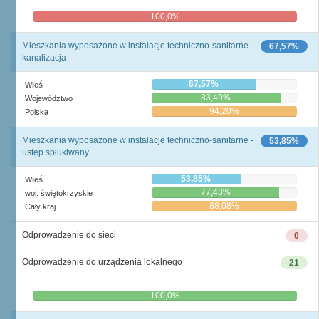
100,0%
0,0%
Mieszkania wyposażone w instalacje techniczno-sanitarne -
67,57%
kanalizacja
67,57%
Wieś
83,49%
Województwo
94,20%
Polska
Mieszkania wyposażone w instalacje techniczno-sanitarne -
53,85%
ustęp spłukiwany
53,85%
Wieś
77,43%
woj. świętokrzyskie
88,08%
Cały kraj
Odprowadzenie do sieci
0
Odprowadzenie do urządzenia lokalnego
21
0,0%
100,0%