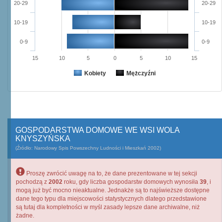
20-29
20-29
10-19
10-19
0-9
0-9
15
10
5
0
5
10
15
Kobiety
Mężczyźni
GOSPODARSTWA DOMOWE WE WSI WOLA
KNYSZYŃSKA
(Źródło: Narodowy Spis Powszechny Ludności i Mieszkań 2002)
Proszę zwrócić uwagę na to, że dane prezentowane w tej sekcji
pochodzą z
2002
roku, gdy liczba gospodarstw domowych wynosiła
39
, i
mogą już być mocno nieaktualne. Jednakże są to najświeższe dostępne
dane tego typu dla miejscowości statystycznych dlatego przedstawione
są tutaj dla kompletności w myśl zasady lepsze dane archiwalne, niż
żadne.