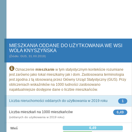
MIESZKANIA ODDANE DO UŻYTKOWANIA WE WSI
WOLA KNYSZYŃSKA
(Źródło: GUS, 31.XII.2019)
Oznaczenie
mieszkanie
w tym statystycznym kontekście rozumiane
jest zarówno jako lokal mieszkalny jak i dom. Zastosowana terminologia
jest zgodna z tą stosowaną przez Główny Urząd Statystyczny (GUS). Przy
obliczeniach wskaźników na 1000 ludności zastosowano
najaktualniejsze dostępne dane o liczbie mieszkańców.
Liczba nieruchomości oddanych do użytkowania w 2019 roku
1
Liczba mieszkań na 1000 mieszkańców
6,49
(oddanych do użytkowania w 2019 roku)
6,49
Wieś