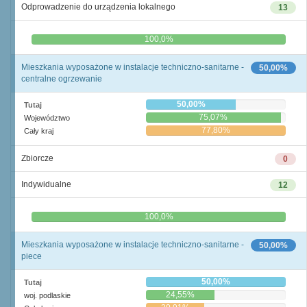
Odprowadzenie do urządzenia lokalnego
13
0,0%
100,0%
Mieszkania wyposażone w instalacje techniczno-sanitarne -
50,00%
centralne ogrzewanie
50,00%
Tutaj
75,07%
Województwo
77,80%
Cały kraj
Zbiorcze
0
Indywidualne
12
0,0%
100,0%
Mieszkania wyposażone w instalacje techniczno-sanitarne -
50,00%
piece
50,00%
Tutaj
24,55%
woj. podlaskie