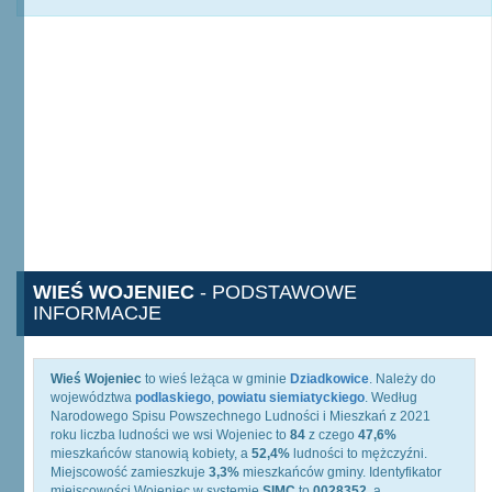
WIEŚ WOJENIEC
- PODSTAWOWE
INFORMACJE
Wieś Wojeniec
to wieś leżąca w gminie
Dziadkowice
. Należy do
województwa
podlaskiego
,
powiatu siemiatyckiego
. Według
Narodowego Spisu Powszechnego Ludności i Mieszkań z 2021
roku liczba ludności we wsi Wojeniec to
84
z czego
47,6%
mieszkańców stanowią kobiety, a
52,4%
ludności to mężczyźni.
Miejscowość zamieszkuje
3,3%
mieszkańców gminy. Identyfikator
miejscowości Wojeniec w systemie
SIMC
to
0028352
, a