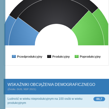
Przedprodukcyjny
Produkcyjny
Poprodukcyjny
WSKAŹNIKI OBCIĄŻENIA DEMOGRAFICZNEGO
(Źródło: GUS, NSP 2021)
Ludność w wieku nieprodukcyjnym na 100 osób w wieku
86,7
produkcyjnym