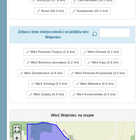
Drohiczyn (27,9 km)
Ciechanowiec (31,1 km)
Suraż (40,3 km)
Szepietowo (41,1 km)
Zobacz inne miejscowości w pobliżu wsi
Wojeniec
Wieś Piotrowo-Trojany (1,8 km)
Wieś Osmola (2,1 km)
Wieś Brzeziny-Janowięta (2,2 km)
Wieś Kąty (2,8 km)
Wieś Dziadkowice (2,8 km)
Wieś Piotrowo-Krzywokoły (3,0 km)
Wieś Smolugi (3,5 km)
Wieś Malewice (4,0 km)
Wieś Zaręby (4,3 km)
Wieś Korzeniówka (4,3 km)
Wieś Wojeniec na mapie