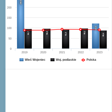
248,0
200
150
122,0
100
98,2
96,5
95,7
91,5
88,4
50
0
2019
2020
2021
2022
2023
Wieś Wojeniec
Woj. podlaskie
Polska