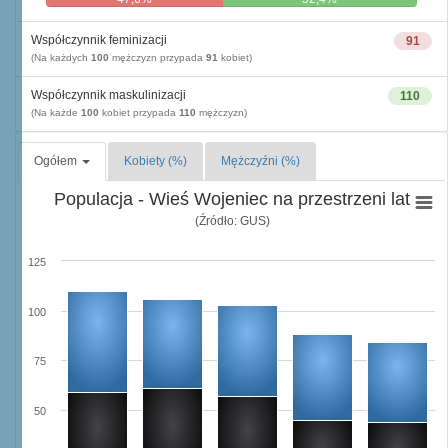
Współczynnik feminizacji
91
(Na każdych
100
mężczyzn przypada
91
kobiet)
Współczynnik maskulinizacji
110
(Na każde
100
kobiet przypada
110
mężczyzn)
Ogółem
Kobiety (%)
Mężczyźni (%)
Populacja - Wieś Wojeniec na przestrzeni lat
(Źródło: GUS)
125
100
75
50