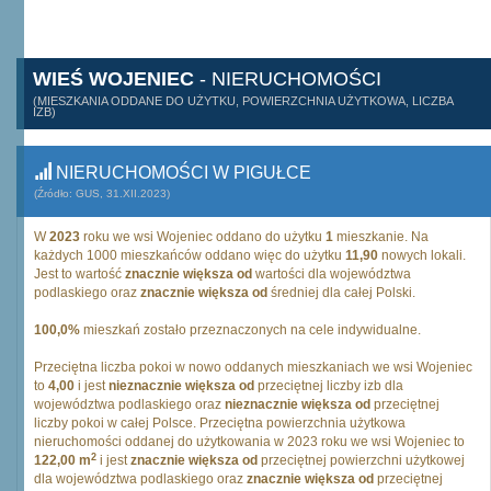
WIEŚ WOJENIEC
- NIERUCHOMOŚCI
(MIESZKANIA ODDANE DO UŻYTKU, POWIERZCHNIA UŻYTKOWA, LICZBA
IZB)
NIERUCHOMOŚCI W PIGUŁCE
(Źródło: GUS, 31.XII.2023)
W
2023
roku we wsi Wojeniec oddano do użytku
1
mieszkanie. Na
każdych 1000 mieszkańców oddano więc do użytku
11,90
nowych lokali.
Jest to wartość
znacznie większa od
wartości dla województwa
podlaskiego oraz
znacznie większa od
średniej dla całej Polski.
100,0%
mieszkań zostało przeznaczonych na cele indywidualne.
Przeciętna liczba pokoi w nowo oddanych mieszkaniach we wsi Wojeniec
to
4,00
i jest
nieznacznie większa od
przeciętnej liczby izb dla
województwa podlaskiego oraz
nieznacznie większa od
przeciętnej
liczby pokoi w całej Polsce. Przeciętna powierzchnia użytkowa
nieruchomości oddanej do użytkowania w 2023 roku we wsi Wojeniec to
2
122,00 m
i jest
znacznie większa od
przeciętnej powierzchni użytkowej
dla województwa podlaskiego oraz
znacznie większa od
przeciętnej