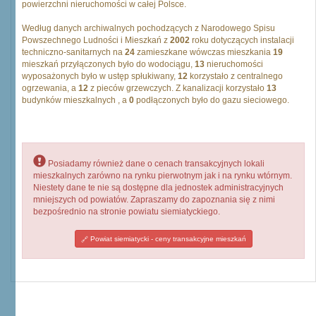
powierzchni nieruchomości w całej Polsce.
Według danych archiwalnych pochodzących z Narodowego Spisu
Powszechnego Ludności i Mieszkań z
2002
roku dotyczących instalacji
techniczno-sanitarnych na
24
zamieszkane wówczas mieszkania
19
mieszkań przyłączonych było do wodociągu,
13
nieruchomości
wyposażonych było w ustęp spłukiwany,
12
korzystało z centralnego
ogrzewania, a
12
z pieców grzewczych. Z kanalizacji korzystało
13
budynków mieszkalnych , a
0
podłączonych było do gazu sieciowego.
Posiadamy również dane o cenach transakcyjnych lokali
mieszkalnych zarówno na rynku pierwotnym jak i na rynku wtórnym.
Niestety dane te nie są dostępne dla jednostek administracyjnych
mniejszych od powiatów. Zapraszamy do zapoznania się z nimi
bezpośrednio na stronie powiatu siemiatyckiego.
Powiat siemiatycki - ceny transakcyjne mieszkań