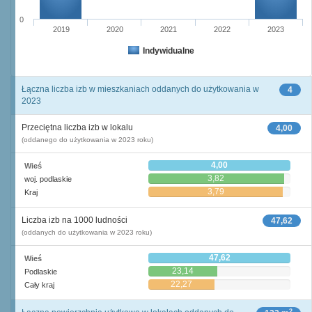
0
2019
2020
2021
2022
2023
Indywidualne
Łączna liczba izb w mieszkaniach oddanych do użytkowania w
4
2023
Przeciętna liczba izb w lokalu
4,00
(oddanego do użytkowania w 2023 roku)
4,00
Wieś
3,82
woj. podlaskie
3,79
Kraj
Liczba izb na 1000 ludności
47,62
(oddanych do użytkowania w 2023 roku)
47,62
Wieś
23,14
Podlaskie
22,27
Cały kraj
2