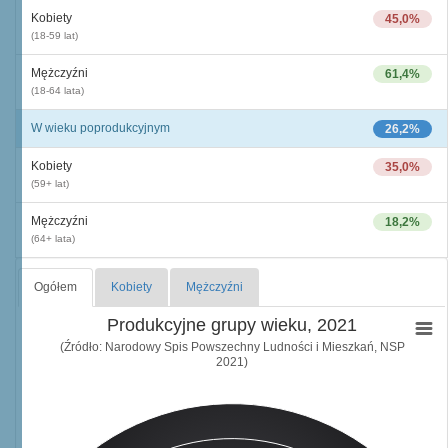
Kobiety
45,0%
(18-59 lat)
Mężczyźni
61,4%
(18-64 lata)
W wieku poprodukcyjnym
26,2%
Kobiety
35,0%
(59+ lat)
Mężczyźni
18,2%
(64+ lata)
Ogółem
Kobiety
Mężczyźni
Produkcyjne grupy wieku, 2021
(Źródło: Narodowy Spis Powszechny Ludności i Mieszkań, NSP
2021)