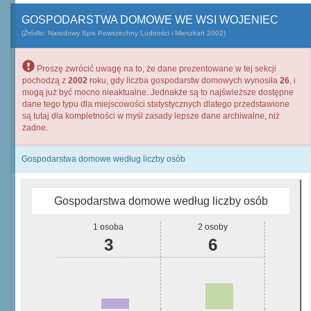
GOSPODARSTWA DOMOWE WE WSI WOJENIEC
(Źródło: Narodowy Spis Powszechny Ludności i Mieszkań 2002)
Proszę zwrócić uwagę na to, że dane prezentowane w tej sekcji
pochodzą z
2002
roku, gdy liczba gospodarstw domowych wynosiła
26
, i
mogą już być mocno nieaktualne. Jednakże są to najświeższe dostępne
dane tego typu dla miejscowości statystycznych dlatego przedstawione
są tutaj dla kompletności w myśl zasady lepsze dane archiwalne, niż
żadne.
Gospodarstwa domowe według liczby osób
Gospodarstwa domowe według liczby osób
1 osoba
2 osoby
3
6