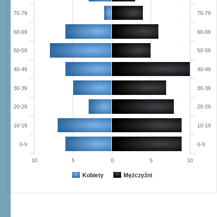
70-79
70-79
60-69
60-69
50-59
50-59
40-49
40-49
30-39
30-39
20-29
20-29
10-19
10-19
0-9
0-9
10
5
0
5
10
Kobiety
Mężczyźni