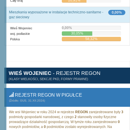
20,91%
Cały kraj
Mieszkania wyposażone w instalacje techniczno-sanitarne -
0,00%
gaz sieciowy
0,00%
Wieś Wojeniec
30,05%
woj. podlaskie
58,32%
Polska
WIEŚ WOJENIEC
- REJESTR REGON
(KLASY WIELKOŚCI, SEKCJE PKD, FORMY PRAWNE)
REJESTR REGON W PIGUŁCE
(Źródło: GUS, 31.XII.2024)
We wsi Wojeniec w roku 2024 w rejestrze
REGON
zarejestrowane były
3
podmioty gospodarki narodowej, z czego
2
stanowiły osoby fizyczne
prowadzące działalność gospodarczą. W tymże roku zarejestrowano
0
nowych podmiotów, a
0
podmiotów zostało wyrejestrowanych. Na