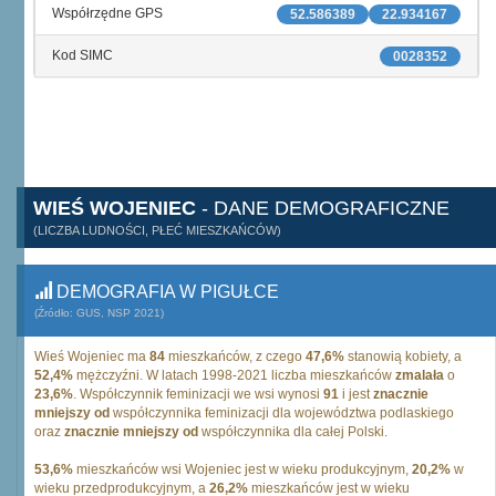
Współrzędne GPS
52.586389
22.934167
Kod SIMC
0028352
WIEŚ WOJENIEC
- DANE DEMOGRAFICZNE
(LICZBA LUDNOŚCI, PŁEĆ MIESZKAŃCÓW)
DEMOGRAFIA W PIGUŁCE
(Źródło: GUS, NSP 2021)
Wieś Wojeniec ma
84
mieszkańców, z czego
47,6%
stanowią kobiety, a
52,4%
mężczyźni. W latach 1998-2021 liczba mieszkańców
zmalała
o
23,6%
. Współczynnik feminizacji we wsi wynosi
91
i jest
znacznie
mniejszy od
współczynnika feminizacji dla województwa podlaskiego
oraz
znacznie mniejszy od
współczynnika dla całej Polski.
53,6%
mieszkańców wsi Wojeniec jest w wieku produkcyjnym,
20,2%
w
wieku przedprodukcyjnym, a
26,2%
mieszkańców jest w wieku