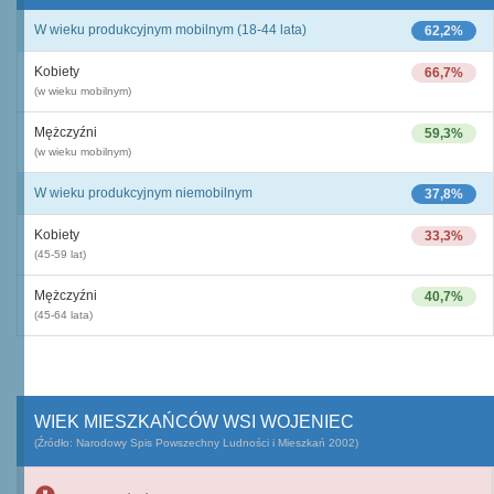
W wieku produkcyjnym mobilnym (18-44 lata)
62,2%
Kobiety
66,7%
(w wieku mobilnym)
Mężczyźni
59,3%
(w wieku mobilnym)
W wieku produkcyjnym niemobilnym
37,8%
Kobiety
33,3%
(45-59 lat)
Mężczyźni
40,7%
(45-64 lata)
WIEK MIESZKAŃCÓW WSI WOJENIEC
(Źródło: Narodowy Spis Powszechny Ludności i Mieszkań 2002)