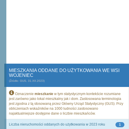
MIESZKANIA ODDANE DO UŻYTKOWANIA WE WSI
WOJENIEC
(Źródło: GUS, 31.XII.2023)
Oznaczenie
mieszkanie
w tym statystycznym kontekście rozumiane
jest zarówno jako lokal mieszkalny jak i dom. Zastosowana terminologia
jest zgodna z tą stosowaną przez Główny Urząd Statystyczny (GUS). Przy
obliczeniach wskaźników na 1000 ludności zastosowano
najaktualniejsze dostępne dane o liczbie mieszkańców.
Liczba nieruchomości oddanych do użytkowania w 2023 roku
1