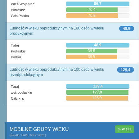
86,7
Wieś Wojeniec
70,4
Podlaskie
70,8
Cała Polska
Ludność w wieku poprodukcyjnym na 100 osób w wieku
48,9
produkcyjnym
48,9
Tutaj
39,5
Podlaskie
39,5
Polska
Ludność w wieku poprodukcyjnym na 100 osób w wieku
129,4
przedprodukcyjnym
129,4
Tutaj
127,8
woj. podlaskie
126,0
Cały kraj
MOBILNE GRUPY WIEKU
%
123
(Źródło: GUS, NSP 2021)