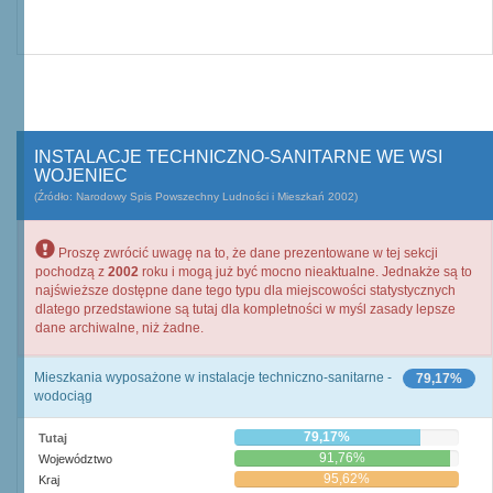
INSTALACJE TECHNICZNO-SANITARNE WE WSI
WOJENIEC
(Źródło: Narodowy Spis Powszechny Ludności i Mieszkań 2002)
Proszę zwrócić uwagę na to, że dane prezentowane w tej sekcji
pochodzą z
2002
roku i mogą już być mocno nieaktualne. Jednakże są to
najświeższe dostępne dane tego typu dla miejscowości statystycznych
dlatego przedstawione są tutaj dla kompletności w myśl zasady lepsze
dane archiwalne, niż żadne.
Mieszkania wyposażone w instalacje techniczno-sanitarne -
79,17%
wodociąg
79,17%
Tutaj
91,76%
Województwo
95,62%
Kraj