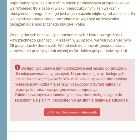
poprodukcyjnym. Na 100 osób w wieku produkcyjnym przypada we we
wsi Wojeniec
86,7
osób w wieku nieprodukcyjnym. Ten wskaźnik
obciążenia demograficznego jest więc
znacznie większy od
wkażnika dla
województwa podlaskiego oraz
znacznie większy od
wskażnika
obciążenia demograficznego dla całej Polski.
Według danych archiwalnych pochodzących z Narodowego Spisu
Powszechnego Ludności i Mieszkań w
2002
roku we wsi Wojeniec było
26
gospodarstw domowych. Wśród nich dominowały gospodarstwa
zamieszkałe przez
pięc lub więcej osób
- takich gospodarstw było
10
.
Dostępność danych demograficznych jest mocno ograniczona
dla miejscowości statystycznych. Na poziomie gminy dostępnych
jest znacznie więcej wskaźników m.in. aktualny wiek i stan cywilny
mieszkańców, liczba małżeństw i rozwodów, przyrost naturalny,
migracja ludności oraz prognozowana populacja.
Zainteresowanych wspomnianymi obszarami zachęcamy do do
zapoznania się z nimi bezpośrednio na stronie gminy Dziadkowice.
Gmina Dziadkowice - demogafia