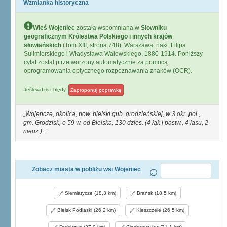
Wzmianka historyczna
Wieś Wojeniec
została wspomniana w
Słowniku
geograficznym Królestwa Polskiego i innych krajów
słowiańskich
(Tom XIII, strona 748), Warszawa: nakł. Filipa
Sulimierskiego i Władysława Walewskiego, 1880-1914. Poniższy
cytat został ptrzetworzony automatycznie za pomocą
oprogramowania optycznego rozpoznawania znaków (OCR).
Jeśli widzisz błędy
Zaproponuj poprawkę
Wojencze, okolica, pow. bielski gub. grodzieńskiej, w 3 okr. pol.,
gm. Grodzisk, o 59 w. od Bielska, 130 dzies. (4 łąk i pastw., 4 lasu, 2
nieuż.).
Zobacz miasta w pobliżu wsi Wojeniec
Siemiatycze (18,3 km)
Brańsk (18,5 km)
Bielsk Podlaski (26,2 km)
Kleszczele (26,5 km)