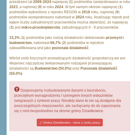
przestrzeni lat
2009
-
2024
najwięcej (
1
) podmiotów zarejestrowano w roku
2023
, a najmniej (
0
) w roku
2024
. W tym samym okresie najwięcej (
1
)
podmiotów wykreślono z rejestru REGON w
2018
roku, najmniej (
0
)
podmiotów wyrejestrowano natomiast w
2024
roku. Analizując rejestr pod
kątem liczby zatrudnionych pracowników można stwierdzić, że najwięcej
(
3
) jest
mikro-przedsiębiorstw
, zatrudniających 0 - 9 pracowników.
33,3%
(
1
) podmiotów jako rodzaj działalności deklarowało
przemysł i
budownictwo
, natomiast
66,7%
(
2
) podmiotów w rejestrze
zakwalifikowana jest jako
pozostała działalność
.
Wśród osób fizycznych prowadzących działalność gospodarczą we wsi
Wojeniec najczęściej deklarowanymi rodzajami przeważającej
działalności są
Budownictwo (50.0%)
oraz
Pozostała działalność
(50.0%)
.
Dysponujemy rozbudowanymi danymi o bezrobociu,
przeciętnym wynagrodzeniu i szeregiem innych wskaźników
związanych z rynkiem pracy. Niestety dane te nie są dostępne dla
poszczególnych miejscowości, ale zachęcamy do do zapoznania
się z nimi bezpośrednio na stronie gminy Dziadkowice.
Gmina Dziadkowice - dane o rynku pracy