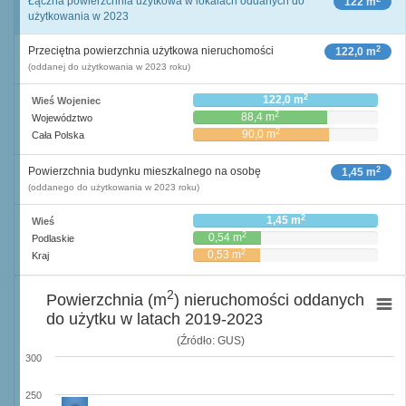
Łączna powierzchnia użytkowa w lokalach oddanych do
122 m
użytkowania w 2023
2
Przeciętna powierzchnia użytkowa nieruchomości
122,0 m
(oddanej do użytkowania w 2023 roku)
2
122,0 m
Wieś Wojeniec
2
88,4 m
Województwo
2
90,0 m
Cała Polska
2
Powierzchnia budynku mieszkalnego na osobę
1,45 m
(oddanego do użytkowania w 2023 roku)
2
1,45 m
Wieś
2
0,54 m
Podlaskie
2
0,53 m
Kraj
2
Powierzchnia (m
) nieruchomości oddanych
do użytku w latach 2019-2023
(Źródło: GUS)
300
250