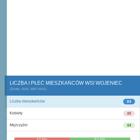
LICZBA I PŁEĆ MIESZKAŃCÓW WSI WOJENIEC
(Źródło: GUS, NSP 2021)
Liczba mieszkańców
84
Kobiety
40
Mężczyźni
44
47,6%
52,4%