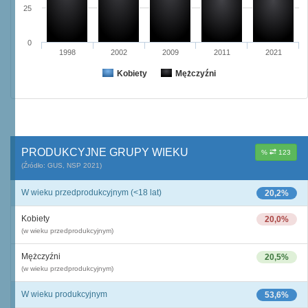
25
0
1998
2002
2009
2011
2021
Kobiety
Mężczyźni
PRODUKCYJNE GRUPY WIEKU
%
123
(Źródło: GUS, NSP 2021)
W wieku przedprodukcyjnym (<18 lat)
20,2%
Kobiety
20,0%
(w wieku przedprodukcyjnym)
Mężczyźni
20,5%
(w wieku przedprodukcyjnym)
W wieku produkcyjnym
53,6%