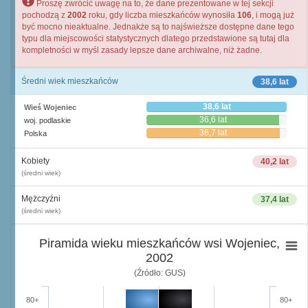
Proszę zwrócić uwagę na to, że dane prezentowane w tej sekcji
pochodzą z
2002
roku, gdy liczba mieszkańców wynosiła
106
, i mogą już
być mocno nieaktualne. Jednakże są to najświeższe dostępne dane tego
typu dla miejscowości statystycznych dlatego przedstawione są tutaj dla
kompletności w myśl zasady lepsze dane archiwalne, niż żadne.
Średni wiek mieszkańców
38,6 lat
38,6 lat
Wieś Wojeniec
36,6 lat
woj. podlaskie
36,7 lat
Polska
Kobiety
40,2 lat
(średni wiek)
Mężczyźni
37,4 lat
(średni wiek)
Piramida wieku mieszkańców wsi Wojeniec,
2002
(Źródło: GUS)
80+
80+