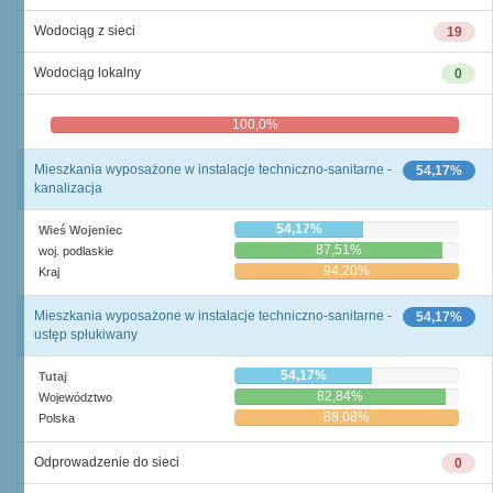
Wodociąg z sieci
19
Wodociąg lokalny
0
100,0%
0,0%
Mieszkania wyposażone w instalacje techniczno-sanitarne -
54,17%
kanalizacja
54,17%
Wieś Wojeniec
87,51%
woj. podlaskie
94,20%
Kraj
Mieszkania wyposażone w instalacje techniczno-sanitarne -
54,17%
ustęp spłukiwany
54,17%
Tutaj
82,84%
Województwo
88,08%
Polska
Odprowadzenie do sieci
0