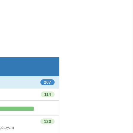
207
114
123
żczyzn)