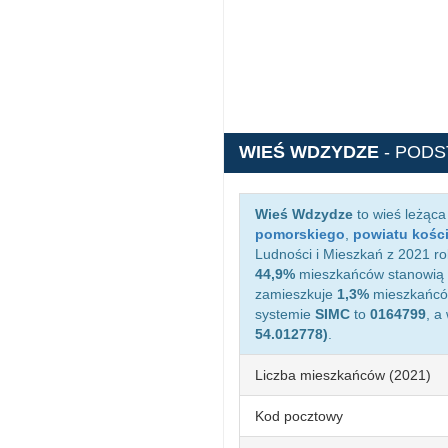
WIEŚ WDZYDZE
- POD
Wieś Wdzydze
to wieś leżąc
pomorskiego
,
powiatu kośc
Ludności i Mieszkań z 2021 ro
44,9%
mieszkańców stanowią 
zamieszkuje
1,3%
mieszkańców
systemie
SIMC
to
0164799
, a
54.012778)
.
Liczba mieszkańców (2021)
Kod pocztowy