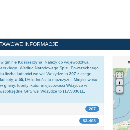
STAWOWE INFORMACJE
a w gminie
Kościerzyna
. Należy do województwa
ierskiego
. Według Narodowego Spisu Powszechnego
ku liczba ludności we wsi Wdzydze to
207
z czego
kobiety, a
55,1%
ludności to mężczyźni. Miejscowość
 gminy. Identyfikator miejscowości Wdzydze w
 współrzędne GPS wsi Wdzydze to
(17.933611,
207
83-408