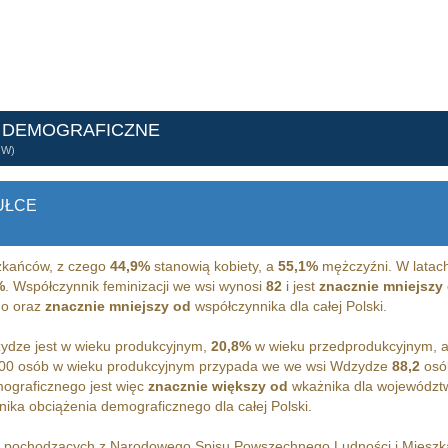
 DEMOGRAFICZNE
ÓW)
UŁCE
kańców, z czego
44,9%
stanowią kobiety, a
55,1%
mężczyźni. W latach
%
. Współczynnik feminizacji we wsi wynosi
82
i jest
znacznie mniejszy
go oraz
znacznie mniejszy od
współczynnika dla całej Polski.
dze jest w wieku produkcyjnym,
20,8%
w wieku przedprodukcyjnym, 
100 osób w wieku produkcyjnym przypada we we wsi Wdzydze
88,2
osób
ograficznego jest więc
znacznie większy od
wkażnika dla województ
ika obciążenia demograficznego dla całej Polski.
h pochodzących z Narodowego Spisu Powszechnego Ludności i Miesz