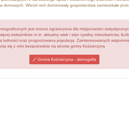
w domowych. Wśród nich dominowały gospodarstwa zamieszkałe prz
ograficznych jest mocno ograniczona dla miejscowości statystycznyc
więcej wskaźników m.in. aktualny wiek i stan cywilny mieszkańców, lic
acja ludności oraz prognozowana populacja. Zainteresowanych wspomn
a się z nimi bezpośrednio na stronie gminy Kościerzyna.
Gmina Kościerzyna - demogafia