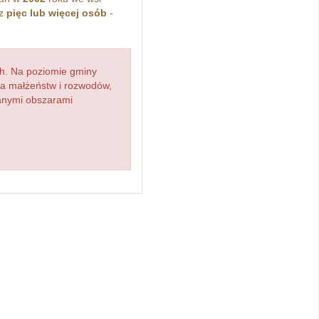
ez
pięc lub więcej osób
-
h. Na poziomie gminy
zba małżeństw i rozwodów,
ianymi obszarami