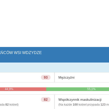
KAŃCÓW WSI WDZYDZE
93
Mężczyźni
44,9%
55,1%
82
Współczynnik maskulinizacji
pada
82
kobiet)
(Na każde
100
kobiet przypada
123
mę