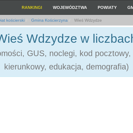
RANKINGI
WOJEWÓDZTWA
POWIATY
GM
at kościerski
Gmina Kościerzyna
Wieś Wdzydze
Wieś Wdzydze w liczbac
mości, GUS, noclegi, kod pocztowy, 
kierunkowy, edukacja, demografia)