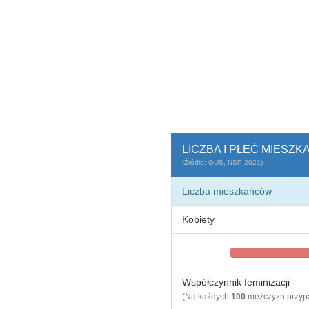
LICZBA I PŁEĆ MIESZ
(Źródło: GUS, NSP 2021)
Liczba mieszkańców
Kobiety
Współczynnik feminizacji
(Na każdych
100
mężczyzn przy