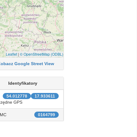
Leaflet
|
© OpenStreetMap (ODBL)
Zobacz Google Street View
Identyfikatory
54.012778
17.933611
rzędne GPS
IMC
0164799