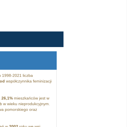
 1998-2021 liczba
 od
współczynnika feminizacji
a
26,1%
mieszkańców jest w
 w wieku nieprodukcyjnym.
wa pomorskiego oraz
kań w
2002
roku we wsi