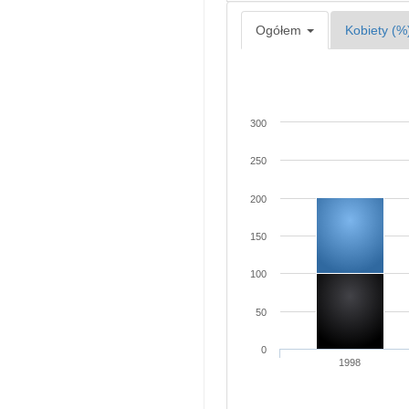
Ogółem
Kobiety (%
300
250
200
150
100
50
0
1998