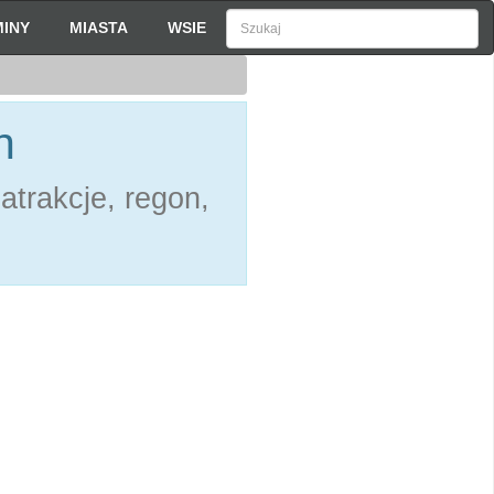
INY
MIASTA
WSIE
h
atrakcje, regon,