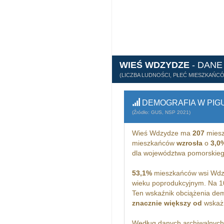
WIEŚ WDZYDZE
- DANE
(LICZBA LUDNOŚCI, PŁEĆ MIESZKAŃC
DEMOGRAFIA W PIG
(Źródło: GUS, NSP 2021)
Wieś Wdzydze ma
207
miesz
mieszkańców
wzrosła
o
3,0
dla województwa pomorskie
53,1%
mieszkańców wsi Wdzy
wieku poprodukcyjnym. Na 
Ten wskaźnik obciążenia dem
znacznie większy od
wskażn
Według danych archiwalnyc