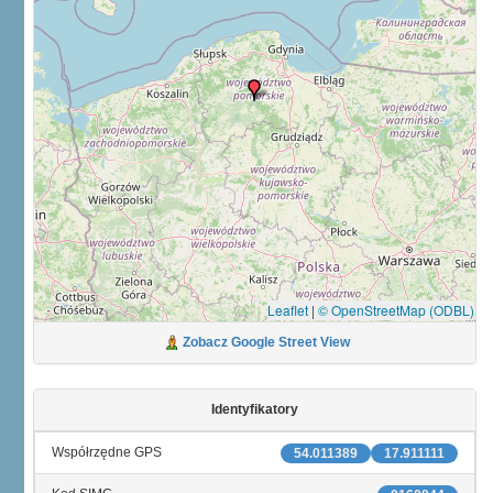
Leaflet
|
© OpenStreetMap (ODBL)
Zobacz Google Street View
Identyfikatory
Współrzędne GPS
54.011389
17.911111