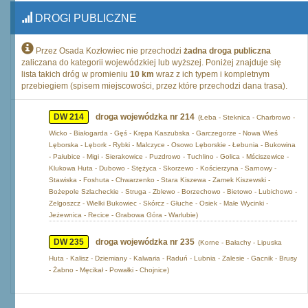
DROGI PUBLICZNE
Przez Osada Kozłowiec nie przechodzi
żadna droga publiczna
zaliczana do kategorii wojewódzkiej lub wyższej. Poniżej znajduje się
lista takich dróg w promieniu
10 km
wraz z ich typem i kompletnym
przebiegiem (spisem miejscowości, przez które przechodzi dana trasa).
DW 214
droga wojewódzka nr 214
(Łeba - Steknica - Charbrowo -
Wicko - Białogarda - Gęś - Krępa Kaszubska - Garczegorze - Nowa Wieś
Lęborska - Lębork - Rybki - Malczyce - Osowo Lęborskie - Łebunia - Bukowina
- Pałubice - Migi - Sierakowice - Puzdrowo - Tuchlino - Golica - Mściszewice -
Klukowa Huta - Dubowo - Stężyca - Skorzewo - Kościerzyna - Sarnowy -
Stawiska - Foshuta - Chwarzenko - Stara Kiszewa - Zamek Kiszewski -
Bożepole Szlacheckie - Struga - Zblewo - Borzechowo - Bietowo - Lubichowo -
Zelgoszcz - Wielki Bukowiec - Skórcz - Głuche - Osiek - Małe Wycinki -
Jeżewnica - Recice - Grabowa Góra - Warlubie)
DW 235
droga wojewódzka nr 235
(Korne - Bałachy - Lipuska
Huta - Kalisz - Dziemiany - Kalwaria - Raduń - Lubnia - Zalesie - Gacnik - Brusy
- Żabno - Męcikał - Powałki - Chojnice)