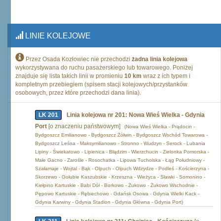
LINIE KOLEJOWE
Przez Osada Kozłowiec nie przechodzi
żadna linia kolejowa
wykorzystywana do ruchu pasażerskiego lub towarowego. Poniżej
znajduje się lista takich linii w promieniu
10 km
wraz z ich typem i
kompletnym przebiegiem (spisem stacji kolejowych/przystanków
osobowych, przez które przechodzi dana linia).
LK 201
Linia kolejowa nr 201: Nowa Wieś Wielka - Gdynia
Port
[o znaczeniu państwowym]
(Nowa Wieś Wielka - Prądocin -
Bydgoszcz Emilianowo - Bydgoszcz Żółwin - Bydgoszcz Wschód Towarowa -
Bydgoszcz Leśna - Maksymilianowo - Stronno - Wudzyn - Serock - Lubania
Lipiny - Świekatowo - Lipienica - Błądzim - Wierzchucin - Zielonka Pomorska -
Małe Gacno - Zarośle - Rosochatka - Lipowa Tucholska - Łąg Południowy -
Szałamaje - Wojtal - Bąk - Olpuch - Olpuch Wdzydze - Podleś - Kościerzyna -
Skorzewo - Gołubie Kaszubskie - Krzeszna - Wieżyca - Sławki - Somonino -
Kiełpino Kartuskie - Babi Dół - Borkowo - Żukowo - Żukowo Wschodnie -
Pępowo Kartuskie - Rębiechowo - Gdańsk Osowa - Gdynia Wielki Kack -
Gdynia Karwiny - Gdynia Stadion - Gdynia Główna - Gdynia Port)