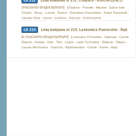
LK 211
Linia kolejowa nr 211: Chojnice - Kościerzyna
[o
znaczeniu drugorzędnym]
(Chojnice - Powałki - Męcikał - Żabno koło
Chojnic - Brusy - Lubnia - Raduń - Dziemiany Kaszubskie - Kalisz Kaszubski -
Lipuska Huta - Lipusz - Łubiana - Garczyn - Kościerzyna)
LK 215
Linia kolejowa nr 215: Laskowice Pomorskie - Bąk
[o znaczeniu drugorzędnym]
(Laskowice Pomorskie - Dąbrowy - Czersk
Świecki - Kwiatki - Osie - Tleń - Łążek - Laski Tucholskie - Śliwiczki - Śliwice -
Lipowa Wschodnia - Szlachta - Będźmirowice - Czersk - Karsin - Bąk)