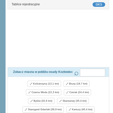
Tablice rejestracyjne
GKS
Zobacz miasta w pobliżu osady Kozłowiec
Kościerzyna (13,1 km)
Brusy (18,7 km)
Czarna Woda (22,3 km)
Czersk (24,4 km)
Bytów (32,6 km)
Skarszewy (35,4 km)
Starogard Gdański (39,9 km)
Kartuzy (40,4 km)