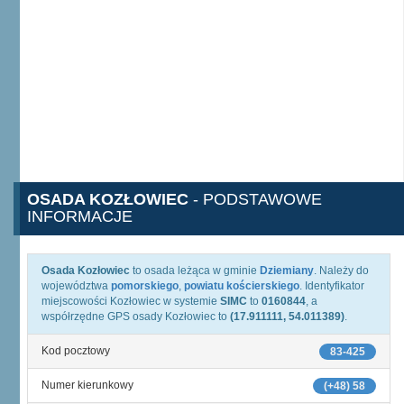
OSADA KOZŁOWIEC
- PODSTAWOWE
INFORMACJE
Osada Kozłowiec
to osada leżąca w gminie
Dziemiany
. Należy do
województwa
pomorskiego
,
powiatu kościerskiego
. Identyfikator
miejscowości Kozłowiec w systemie
SIMC
to
0160844
, a
współrzędne GPS osady Kozłowiec to
(17.911111, 54.011389)
.
Kod pocztowy
83-425
Numer kierunkowy
(+48) 58