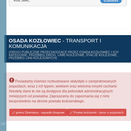
Kod SIMC
0160844
OSADA KOZŁOWIEC
- TRANSPORT I
KOMUNIKACJA
(DROGI PUBLICZNE PRZECHODZĄCE PRZEZ OSADA KOZŁOWIEC I ICH
KATEGORIE, PRZEBIEG DRÓG, LINIE KOLEJOWE, STACJE KOLEJOWE,
PRZEBIEG LINII KOLEJOWYCH)
Posiadamy również rozbudowane statystyki o zarejestrowanych
pojazdach, wraz z ich typem, wiekiem oraz wieloma innymi cechami.
Niestety dane te nie są dostępne dla jednostek administracyjnych
mniejszych od powiatów. Zapraszamy do zapoznania się z nimi
bezpośrednio na stronie powiatu kościerskiego.
gmina Dziemiany - wypadki drogowe
Powiat kościerski - dane o pojazdach