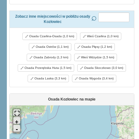
Zobacz inne miejscowości w pobliżu osady
Kozłowiec
Osada Czarlina-Osada (1,0 km)
Wieś Czarlina (1,0 km)
Osada Ostrów (1,1 km)
Osada Płęsy (1,2 km)
Osada Zabrody (1,3 km)
Wieś Wdzydze (1,5 km)
Osada Przerębska Huta (1,5 km)
Osada Skoczkowo (3,0 km)
Osada Laska (3,3 km)
Osada Wygoda (3,4 km)
Osada Kozłowiec na mapie