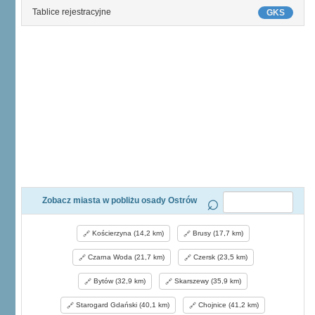
Tablice rejestracyjne
GKS
Zobacz miasta w pobliżu osady Ostrów
Kościerzyna (14,2 km)
Brusy (17,7 km)
Czarna Woda (21,7 km)
Czersk (23,5 km)
Bytów (32,9 km)
Skarszewy (35,9 km)
Starogard Gdański (40,1 km)
Chojnice (41,2 km)