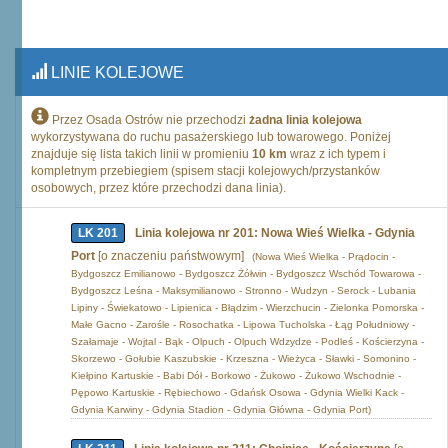
LINIE KOLEJOWE
Przez Osada Ostrów nie przechodzi
żadna linia kolejowa
wykorzystywana do ruchu pasażerskiego lub towarowego. Poniżej
znajduje się lista takich linii w promieniu
10 km
wraz z ich typem i
kompletnym przebiegiem (spisem stacji kolejowych/przystanków
osobowych, przez które przechodzi dana linia).
LK 201
Linia kolejowa nr 201: Nowa Wieś Wielka - Gdynia
Port
[o znaczeniu państwowym]
(Nowa Wieś Wielka - Prądocin -
Bydgoszcz Emilianowo - Bydgoszcz Żółwin - Bydgoszcz Wschód Towarowa -
Bydgoszcz Leśna - Maksymilianowo - Stronno - Wudzyn - Serock - Lubania
Lipiny - Świekatowo - Lipienica - Błądzim - Wierzchucin - Zielonka Pomorska -
Małe Gacno - Zarośle - Rosochatka - Lipowa Tucholska - Łąg Południowy -
Szałamaje - Wojtal - Bąk - Olpuch - Olpuch Wdzydze - Podleś - Kościerzyna -
Skorzewo - Gołubie Kaszubskie - Krzeszna - Wieżyca - Sławki - Somonino -
Kiełpino Kartuskie - Babi Dół - Borkowo - Żukowo - Żukowo Wschodnie -
Pępowo Kartuskie - Rębiechowo - Gdańsk Osowa - Gdynia Wielki Kack -
Gdynia Karwiny - Gdynia Stadion - Gdynia Główna - Gdynia Port)