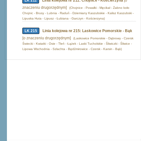
LK 211
Linia kolejowa nr 211: Chojnice - Kościerzyna
[o
znaczeniu drugorzędnym]
(Chojnice - Powałki - Męcikał - Żabno koło
Chojnic - Brusy - Lubnia - Raduń - Dziemiany Kaszubskie - Kalisz Kaszubski -
Lipuska Huta - Lipusz - Łubiana - Garczyn - Kościerzyna)
LK 215
Linia kolejowa nr 215: Laskowice Pomorskie - Bąk
[o znaczeniu drugorzędnym]
(Laskowice Pomorskie - Dąbrowy - Czersk
Świecki - Kwiatki - Osie - Tleń - Łążek - Laski Tucholskie - Śliwiczki - Śliwice -
Lipowa Wschodnia - Szlachta - Będźmirowice - Czersk - Karsin - Bąk)