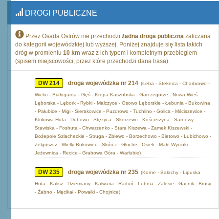
DROGI PUBLICZNE
Przez Osada Ostrów nie przechodzi
żadna droga publiczna
zaliczana
do kategorii wojewódzkiej lub wyższej. Poniżej znajduje się lista takich
dróg w promieniu
10 km
wraz z ich typem i kompletnym przebiegiem
(spisem miejscowości, przez które przechodzi dana trasa).
DW 214
droga wojewódzka nr 214
(Łeba - Steknica - Charbrowo -
Wicko - Białogarda - Gęś - Krępa Kaszubska - Garczegorze - Nowa Wieś
Lęborska - Lębork - Rybki - Malczyce - Osowo Lęborskie - Łebunia - Bukowina
- Pałubice - Migi - Sierakowice - Puzdrowo - Tuchlino - Golica - Mściszewice -
Klukowa Huta - Dubowo - Stężyca - Skorzewo - Kościerzyna - Sarnowy -
Stawiska - Foshuta - Chwarzenko - Stara Kiszewa - Zamek Kiszewski -
Bożepole Szlacheckie - Struga - Zblewo - Borzechowo - Bietowo - Lubichowo -
Zelgoszcz - Wielki Bukowiec - Skórcz - Głuche - Osiek - Małe Wycinki -
Jeżewnica - Recice - Grabowa Góra - Warlubie)
DW 235
droga wojewódzka nr 235
(Korne - Bałachy - Lipuska
Huta - Kalisz - Dziemiany - Kalwaria - Raduń - Lubnia - Zalesie - Gacnik - Brusy
- Żabno - Męcikał - Powałki - Chojnice)