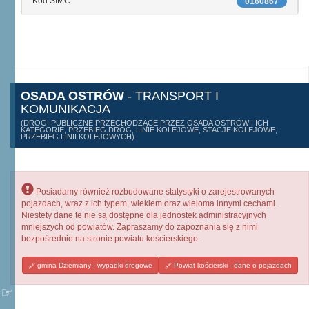
Kod SIMC
0160867
OSADA OSTRÓW
- TRANSPORT I
KOMUNIKACJA
(DROGI PUBLICZNE PRZECHODZĄCE PRZEZ OSADA OSTRÓW I ICH
KATEGORIE, PRZEBIEG DRÓG, LINIE KOLEJOWE, STACJE KOLEJOWE,
PRZEBIEG LINII KOLEJOWYCH)
Posiadamy również rozbudowane statystyki o zarejestrowanych
pojazdach, wraz z ich typem, wiekiem oraz wieloma innymi cechami.
Niestety dane te nie są dostępne dla jednostek administracyjnych
mniejszych od powiatów. Zapraszamy do zapoznania się z nimi
bezpośrednio na stronie powiatu kościerskiego.
gmina Dziemiany - wypadki drogowe
Powiat kościerski - dane o pojazdach