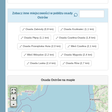
Zobacz inne miejscowości w pobliżu osady
Ostrów
Osada Zabrody (0,8 km)
Osada Kozłowiec (1,1 km)
Osada Płęsy (1,1 km)
Osada Czarlina-Osada (1,8 km)
Osada Przerębska Huta (2,0 km)
Wieś Czarlina (2,1 km)
Wieś Wdzydze (2,2 km)
Osada Wygoda (2,4 km)
Osada Laska (2,4 km)
Osada Rów (2,7 km)
Osada Ostrów na mapie