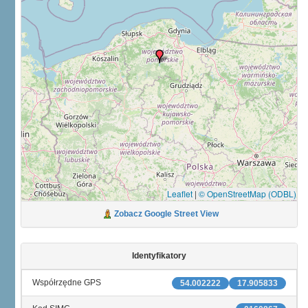
Leaflet
|
© OpenStreetMap (ODBL)
Zobacz Google Street View
Identyfikatory
Współrzędne GPS
54.002222
17.905833