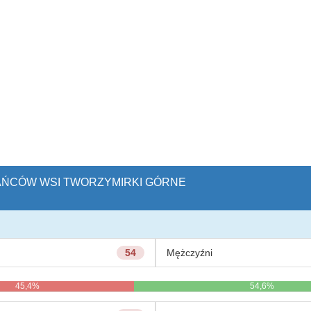
KAŃCÓW WSI TWORZYMIRKI GÓRNE
54
Mężczyźni
45,4%
54,6%