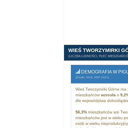
WIEŚ TWORZYMIRKI G
(LICZBA LUDNOŚCI, PŁEĆ MIESZKAŃC
DEMOGRAFIA W PIG
(Źródło: GUS, NSP 2021)
Wieś Tworzymirki Górne ma
mieszkańców
wzrosła
o
9,2
dla województwa dolnośląsk
56,3%
mieszkańców wsi Twor
mieszkańców jest w wieku p
osób w wieku nieprodukcyjny