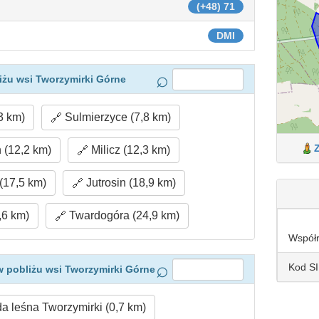
(+48) 71
DMI
iżu wsi Tworzymirki Górne
3 km)
Sulmierzyce (7,8 km)
 (12,2 km)
Milicz (12,3 km)
17,5 km)
Jutrosin (18,9 km)
,6 km)
Twardogóra (24,9 km)
Współ
Kod S
 pobliżu wsi Tworzymirki Górne
 leśna Tworzymirki (0,7 km)