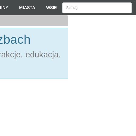
INY
MIASTA
WSIE
czbach
akcje, edukacja,