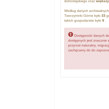
dolnośląskiego oraz
większy
Według danych archiwalnyc
Tworzymirki Górne było
33
go
takich gospodarstw było
9
.
Dostępność danych dem
dostępnych jest znacznie 
przyrost naturalny, migr
zachęcamy do do zapoznani