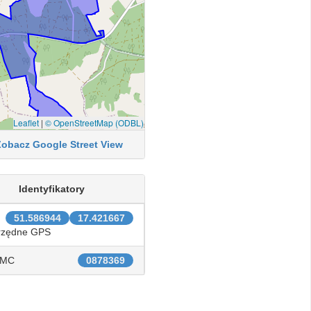
Leaflet
|
© OpenStreetMap (ODBL)
Zobacz Google Street View
Identyfikatory
51.586944
17.421667
rzędne GPS
IMC
0878369