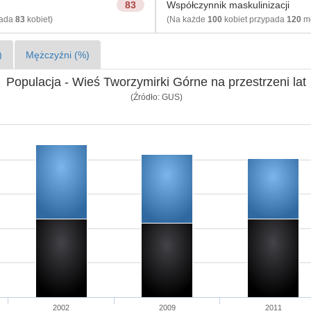
83
Współczynnik maskulinizacji
pada
83
kobiet)
(Na każde
100
kobiet przypada
120
mę
)
Mężczyźni (%)
Populacja - Wieś Tworzymirki Górne na przestrzeni lat
(Źródło: GUS)
2002
2009
2011