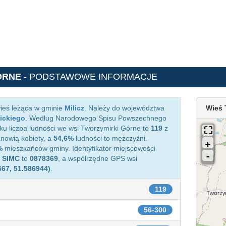
ÓRNE
- PODSTAWOWE INFORMACJE
ieś leżąca w gminie
Milicz
. Należy do województwa
Wieś 
ickiego
. Według Narodowego Spisu Powszechnego
ku liczba ludności we wsi Tworzymirki Górne to
119
z
nowią kobiety, a
54,6%
ludności to mężczyźni.
%
mieszkańców gminy. Identyfikator miejscowości
e
SIMC
to
0878369
, a współrzędne GPS wsi
667, 51.586944)
.
119
56-300