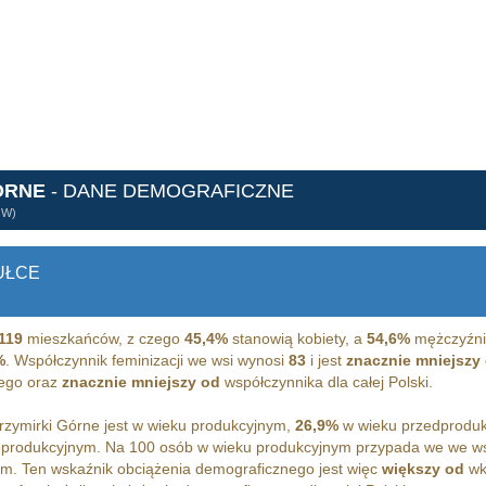
ÓRNE
- DANE DEMOGRAFICZNE
ÓW)
UŁCE
119
mieszkańców, z czego
45,4%
stanowią kobiety, a
54,6%
mężczyźni.
%
. Współczynnik feminizacji we wsi wynosi
83
i jest
znacznie mniejszy
iego oraz
znacznie mniejszy od
współczynnika dla całej Polski.
zymirki Górne jest w wieku produkcyjnym,
26,9%
w wieku przedprodu
oprodukcyjnym. Na 100 osób w wieku produkcyjnym przypada we we w
m. Ten wskaźnik obciążenia demograficznego jest więc
większy od
wk