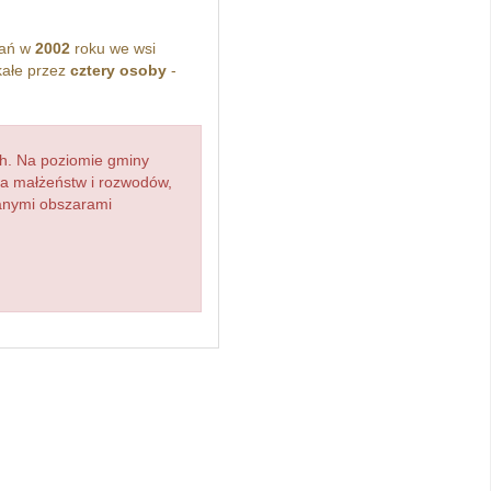
kań w
2002
roku we wsi
ałe przez
cztery osoby
-
h. Na poziomie gminy
zba małżeństw i rozwodów,
ianymi obszarami