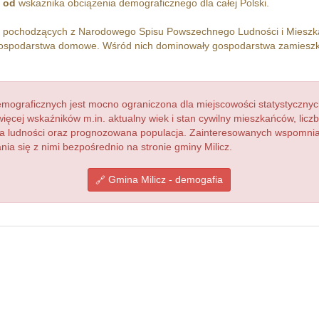
 od
wskażnika obciążenia demograficznego dla całej Polski.
h pochodzących z Narodowego Spisu Powszechnego Ludności i Miesz
spodarstwa domowe. Wśród nich dominowały gospodarstwa zamieszk
ograficznych jest mocno ograniczona dla miejscowości statystycznyc
więcej wskaźników m.in. aktualny wiek i stan cywilny mieszkańców, lic
acja ludności oraz prognozowana populacja. Zainteresowanych wspomn
a się z nimi bezpośrednio na stronie gminy Milicz.
Gmina Milicz - demogafia