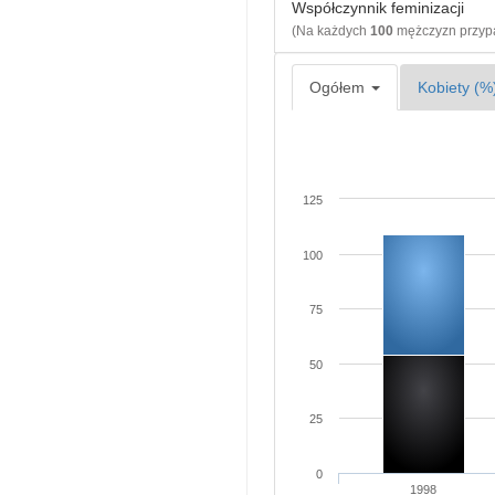
Współczynnik feminizacji
(Na każdych
100
mężczyzn przy
Ogółem
Kobiety (%
125
100
75
50
25
0
1998