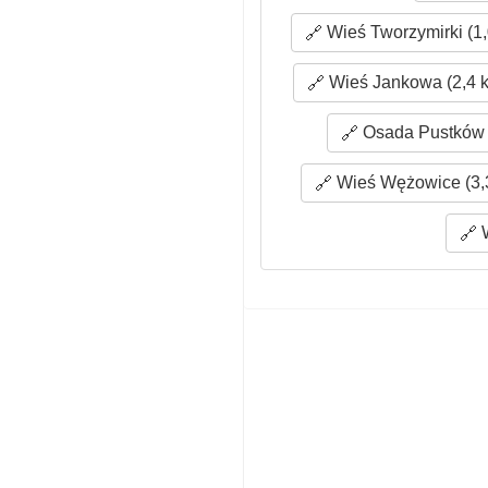
Wieś Tworzymirki (1
Wieś Jankowa (2,4 
Osada Pustków 
Wieś Wężowice (3,
W