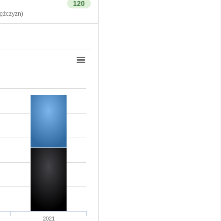
120
żczyzn)
2021