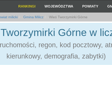
RANKINGI
WOJEWÓDZTWA
POWIATY
GM
wiat milicki
Gmina Milicz
Wieś Tworzymirki Górne
Tworzymirki Górne w li
ruchomości, regon, kod pocztowy, atr
kierunkowy, demografia, zabytki)