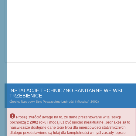
INSTALACJE TECHNICZNO-SANITARNE WE WSI
TRZEBIENICE
(Źródło: Narodowy Spis Powszechny Ludności i Mieszkań 2002)
Proszę zwrócić uwagę na to, że dane prezentowane w tej sekcji
pochodzą z
2002
roku i mogą już być mocno nieaktualne. Jednakże są to
najświeższe dostępne dane tego typu dla miejscowości statystycznych
dlatego przedstawione są tutaj dla kompletności w myśl zasady lepsze