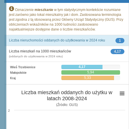
Oznaczenie
mieszkanie
w tym statystycznym kontekście rozumiane
jest zarówno jako lokal mieszkalny jak i dom. Zastosowana terminologia
jest zgodna z tą stosowaną przez Główny Urząd Statystyczny (GUS). Przy
obliczeniach wskaźników na 1000 ludności zastosowano
najaktualniejsze dostępne dane o liczbie mieszkańców.
Liczba nieruchomości oddanych do użytkowania w 2024 roku
1
Liczba mieszkań na 1000 mieszkańców
4,17
(oddanych do użytkowania w 2024 roku)
4,17
Wieś Trzebienice
5,94
Małopolskie
5,33
Kraj
Liczba mieszkań oddanych do użytku w
latach 2008-2024
(Źródło: GUS)
2