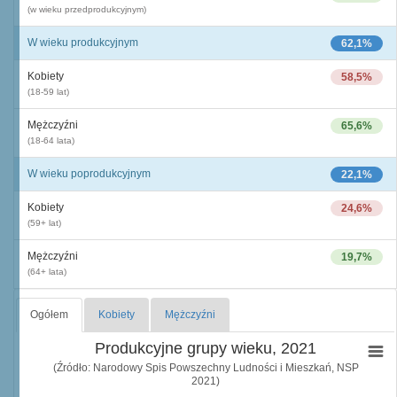
(w wieku przedprodukcyjnym)
W wieku produkcyjnym
62,1%
Kobiety
58,5%
(18-59 lat)
Mężczyźni
65,6%
(18-64 lata)
W wieku poprodukcyjnym
22,1%
Kobiety
24,6%
(59+ lat)
Mężczyźni
19,7%
(64+ lata)
Ogółem
Kobiety
Mężczyźni
Produkcyjne grupy wieku, 2021
(Źródło: Narodowy Spis Powszechny Ludności i Mieszkań, NSP
2021)