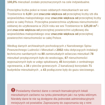
100,0%
mieszkań zostało przeznaczonych na cele indywidualne.
Przeciętna liczba pokoi w nowo oddanych mieszkaniach we wsi
Trzebienice to
6,00
i jest
znacznie większa od
przeciętnej liczby izb dla
województwa małopolskiego oraz
znacznie większa od
przeciętnej liczby
pokoi w całej Polsce. Przeciętna powierzchnia użytkowa nieruchomości
2
oddanej do użytkowania w 2024 roku we wsi Trzebienice to
125,00 m
i
jest
znacznie większa od
przeciętnej powierzchni użytkowej dla
województwa małopolskiego oraz
znacznie większa od
przeciętnej
powierzchni nieruchomości w całej Polsce.
Według danych archiwalnych pochodzących z Narodowego Spisu
Powszechnego Ludności i Mieszkań z
2002
roku dotyczących instalacji
techniczno-sanitarnych na
80
zamieszkałych wówczas mieszkań
78
mieszkań przyłączonych było do wodociągu,
67
nieruchomości
wyposażonych było w ustęp spłukiwany,
45
korzystało z centralnego
ogrzewania, a
34
z pieców grzewczych. Z kanalizacji korzystało
71
budynków mieszkalnych , a
43
podłączone były do gazu sieciowego.
Posiadamy również dane o cenach transakcyjnych lokali
mieszkalnych zarówno na rynku pierwotnym jak i na rynku wtórnym.
Niestety dane te nie są dostępne dla jednostek administracyjnych
mniejszych od powiatów. Zapraszamy do zapoznania się z nimi