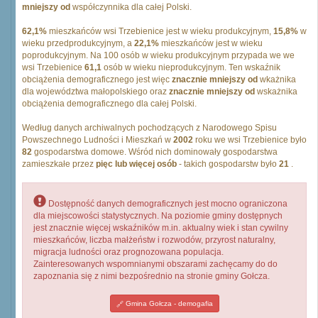
mniejszy od
współczynnika dla całej Polski.
62,1%
mieszkańców wsi Trzebienice jest w wieku produkcyjnym,
15,8%
w
wieku przedprodukcyjnym, a
22,1%
mieszkańców jest w wieku
poprodukcyjnym. Na 100 osób w wieku produkcyjnym przypada we we
wsi Trzebienice
61,1
osób w wieku nieprodukcyjnym. Ten wskaźnik
obciążenia demograficznego jest więc
znacznie mniejszy od
wkażnika
dla województwa małopolskiego oraz
znacznie mniejszy od
wskażnika
obciążenia demograficznego dla całej Polski.
Według danych archiwalnych pochodzących z Narodowego Spisu
Powszechnego Ludności i Mieszkań w
2002
roku we wsi Trzebienice było
82
gospodarstwa domowe. Wśród nich dominowały gospodarstwa
zamieszkałe przez
pięc lub więcej osób
- takich gospodarstw było
21
.
Dostępność danych demograficznych jest mocno ograniczona
dla miejscowości statystycznych. Na poziomie gminy dostępnych
jest znacznie więcej wskaźników m.in. aktualny wiek i stan cywilny
mieszkańców, liczba małżeństw i rozwodów, przyrost naturalny,
migracja ludności oraz prognozowana populacja.
Zainteresowanych wspomnianymi obszarami zachęcamy do do
zapoznania się z nimi bezpośrednio na stronie gminy Gołcza.
Gmina Gołcza - demogafia