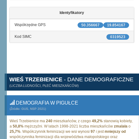
Identyfikatory
Współrzędne GPS
50.356667
19.854167
Kod SIMC
0319523
WIEŚ TRZEBIENICE
- DANE DEMOGRAFICZNE
(LICZBA LUDNOŚCI, PŁEĆ MIESZKAŃCÓW)
DEMOGRAFIA W PIGUŁCE
(Źródło: GUS, NSP 2021)
Wieś Trzebienice ma
240
mieszkańców, z czego
49,2%
stanowią kobiety,
a
50,8%
mężczyźni. W latach 1998-2021 liczba mieszkańców
zmalała
o
25,7%
. Współczynnik feminizacji we wsi wynosi
97
i jest
mniejszy od
współczynnika feminizacji dla województwa małopolskiego oraz