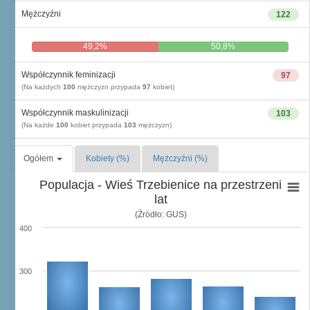
Mężczyźni
122
49,2%
50,8%
Współczynnik feminizacji
97
(Na każdych
100
mężczyzn przypada
97
kobiet)
Współczynnik maskulinizacji
103
(Na każde
100
kobiet przypada
103
mężczyzn)
Ogółem
Kobiety (%)
Mężczyźni (%)
Populacja - Wieś Trzebienice na przestrzeni
lat
(Źródło: GUS)
400
300