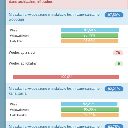
dane archiwalne, niż żadne.
Mieszkania wyposażone w instalacje techniczno-sanitarne -
97,50%
wodociąg
97,50%
Wieś
95,79%
Województwo
95,62%
Cały kraj
Wodociąg z sieci
78
Wodociąg lokalny
0
100,0%
0,0%
Mieszkania wyposażone w instalacje techniczno-sanitarne -
92,21%
kanalizacja
92,21%
Wieś
95,06%
Województwo
94,20%
Cała Polska
Mieszkania wyposażone w instalacje techniczno-sanitarne -
83,75%