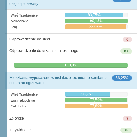
ustęp spłukiwany
83,75%
Wieś Trzebienice
90,13%
Małopolskie
88,08%
Kraj
Odprowadzenie do sieci
0
Odprowadzenie do urządzenia lokalnego
67
0,0%
100,0%
Mieszkania wyposażone w instalacje techniczno-sanitarne -
56,25%
centralne ogrzewanie
56,25%
Wieś Trzebienice
77,59%
woj. małopolskie
77,80%
Cała Polska
Zbiorcze
7
Indywidualne
38