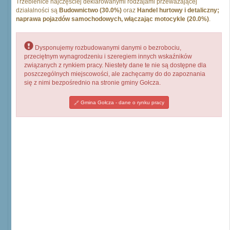
Trzebienice najczęściej deklarowanymi rodzajami przeważającej
działalności są
Budownictwo (30.0%)
oraz
Handel hurtowy i detaliczny;
naprawa pojazdów samochodowych, włączając motocykle (20.0%)
.
Dysponujemy rozbudowanymi danymi o bezrobociu,
przeciętnym wynagrodzeniu i szeregiem innych wskaźników
związanych z rynkiem pracy. Niestety dane te nie są dostępne dla
poszczególnych miejscowości, ale zachęcamy do do zapoznania
się z nimi bezpośrednio na stronie gminy Gołcza.
Gmina Gołcza - dane o rynku pracy