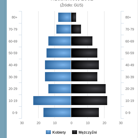
(Źródło: GUS)
80+
80+
70-79
70-79
60-69
60-69
50-59
50-59
40-49
40-49
30-39
30-39
20-29
20-29
10-19
10-19
0-9
0-9
30
20
10
0
10
20
30
Kobiety
Mężczyźni