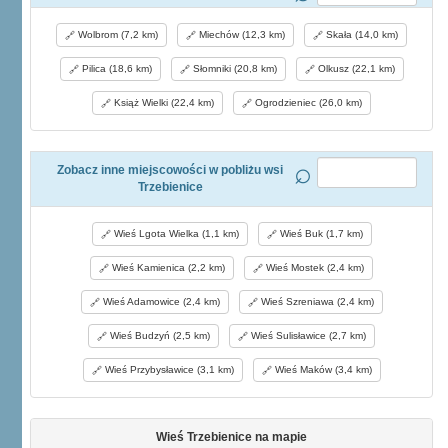
Wolbrom (7,2 km)
Miechów (12,3 km)
Skała (14,0 km)
Pilica (18,6 km)
Słomniki (20,8 km)
Olkusz (22,1 km)
Książ Wielki (22,4 km)
Ogrodzieniec (26,0 km)
Zobacz inne miejscowości w pobliżu wsi
Trzebienice
Wieś Lgota Wielka (1,1 km)
Wieś Buk (1,7 km)
Wieś Kamienica (2,2 km)
Wieś Mostek (2,4 km)
Wieś Adamowice (2,4 km)
Wieś Szreniawa (2,4 km)
Wieś Budzyń (2,5 km)
Wieś Sulisławice (2,7 km)
Wieś Przybysławice (3,1 km)
Wieś Maków (3,4 km)
Wieś Trzebienice na mapie