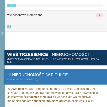
5
wieloosobowe nierodzinne
2
2
WIEŚ TRZEBIENICE
- NIERUCHOMOŚCI
(MIESZKANIA ODDANE DO UŻYTKU, POWIERZCHNIA UŻYTKOWA, LICZBA
IZB)
NIERUCHOMOŚCI W PIGUŁCE
(Źródło: GUS, 31.XII.2024)
W
2024
roku we wsi Trzebienice oddano do użytku
1
mieszkanie. Na
każdych 1000 mieszkańców oddano więc do użytku
4,17
nowych lokali.
Jest to wartość
znacznie mniejsza od
wartości dla województwa
małopolskiego oraz
znacznie mniejsza od
średniej dla całej Polski.