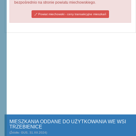
bezpośrednio na stronie powiatu miechowskiego.
Powiat miechowski - ceny transakcyjne mieszkań
MIESZKANIA ODDANE DO UŻYTKOWANIA WE WSI
TRZEBIENICE
(Źródło: GUS, 31.XII.2024)