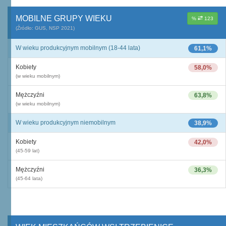
MOBILNE GRUPY WIEKU
%
123
(Źródło: GUS, NSP 2021)
W wieku produkcyjnym mobilnym (18-44 lata)
61,1%
Kobiety
58,0%
(w wieku mobilnym)
Mężczyźni
63,8%
(w wieku mobilnym)
W wieku produkcyjnym niemobilnym
38,9%
Kobiety
42,0%
(45-59 lat)
Mężczyźni
36,3%
(45-64 lata)