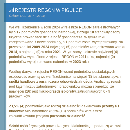
REJESTR REGON W PIGUŁCE
(Źródło: GUS, 31.XII.2024)
We wsi Trzebienice w roku 2024 w rejestrze
REGON
zarejestrowanych
było
17
podmiotów gospodarki narodowej, z czego
10
stanowiły osoby
fizyczne prowadzące działalność gospodarczą. W tymże roku
zarejestrowano
3
nowe podmioty, a
1
podmiot został wyrejestrowany. Na
przestrzeni lat
2009
-
2024
najwięcej (
5
) podmiotów zarejestrowano w roku
2014
, a najmniej (
0
) w roku
2021
. W tym samym okresie najwięcej (
4
)
podmiotów wykreślono z rejestru REGON w
2011
roku, najmniej (
0
)
podmiotów wyrejestrowano natomiast w
2023
roku.
Według danych z rejestru REGON wśród podmiotów posiadających
osobowość prawną we wsi Trzebienice najwięcej (
3
) jest stanowiących
spółki handlowe z ograniczoną odpowiedzialnością
. Analizując rejestr
pod kątem liczby zatrudnionych pracowników można stwierdzić, że
najwięcej (
16
) jest
mikro-przedsiębiorstw
, zatrudniających 0 - 9
pracowników.
23,5%
(
4
) podmiotów jako rodzaj działalności deklarowało
przemysł i
budownictwo
, natomiast
76,5%
(
13
) podmiotów w rejestrze
zakwalifikowana jest jako
pozostała działalność
.
Wśród osób fizycznych prowadzących działalność gospodarczą we wsi