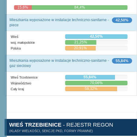
15,6%
84,4%
Mieszkania wyposażone w instalacje techniczno-sanitarne -
42,50%
piece
42,50%
Wieś
21,25%
woj. małopolskie
20,91%
Polska
Mieszkania wyposażone w instalacje techniczno-sanitarne -
55,84%
gaz sieciowy
55,84%
Wieś Trzebienice
70,06%
Województwo
58,32%
Cały kraj
WIEŚ TRZEBIENICE
- REJESTR REGON
(KLASY WIELKOŚCI, SEKCJE PKD, FORMY PRAWNE)