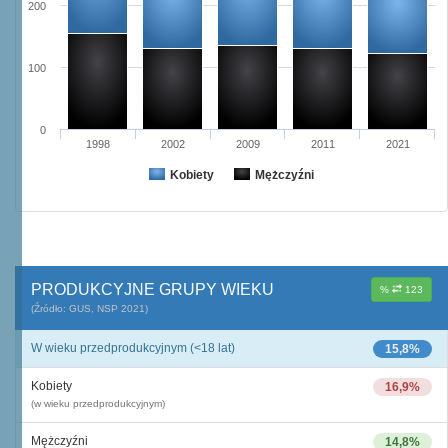
200
100
0
1998
2002
2009
2011
2021
Kobiety
Mężczyźni
PRODUKCYJNE GRUPY WIEKU
%
123
(Źródło: GUS, NSP 2021)
W wieku przedprodukcyjnym (<18 lat)
15,8%
Kobiety
16,9%
(w wieku przedprodukcyjnym)
Mężczyźni
14,8%