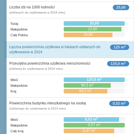
Liczba izb na 1000 ludności
25,00
(oddanych do użytkowania w 2024 roku)
25,00
Tutaj
23,60
Małopolskie
19,95
Cała Polska
2
Łączna powierzchnia użytkowa w lokalach oddanych do
125 m
użytkowania w 2024
2
Przeciętna powierzchnia użytkowa nieruchomości
125,0 m
(oddanej do użytkowania w 2024 roku)
2
125,0 m
Wieś
2
96,5 m
Małopolskie
2
89,2 m
Kraj
2
Powierzchnia budynku mieszkalnego na osobę
0,52 m
(oddanego do użytkowania w 2024 roku)
2
0,52 m
Wieś
2
0,57 m
Małopolskie
2
0,47 m
Cały kraj