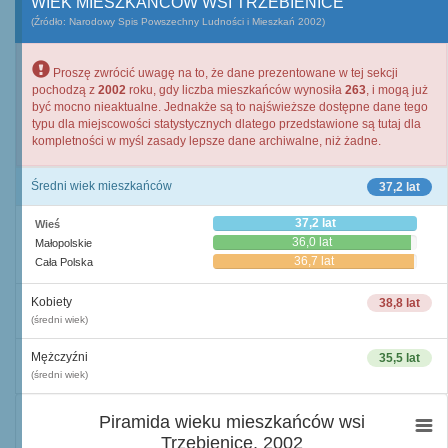
WIEK MIESZKAŃCÓW WSI TRZEBIENICE
(Źródło: Narodowy Spis Powszechny Ludności i Mieszkań 2002)
Proszę zwrócić uwagę na to, że dane prezentowane w tej sekcji
pochodzą z
2002
roku, gdy liczba mieszkańców wynosiła
263
, i mogą już
być mocno nieaktualne. Jednakże są to najświeższe dostępne dane tego
typu dla miejscowości statystycznych dlatego przedstawione są tutaj dla
kompletności w myśl zasady lepsze dane archiwalne, niż żadne.
Średni wiek mieszkańców
37,2 lat
37,2 lat
Wieś
36,0 lat
Małopolskie
36,7 lat
Cała Polska
Kobiety
38,8 lat
(średni wiek)
Mężczyźni
35,5 lat
(średni wiek)
Piramida wieku mieszkańców wsi
Trzebienice, 2002