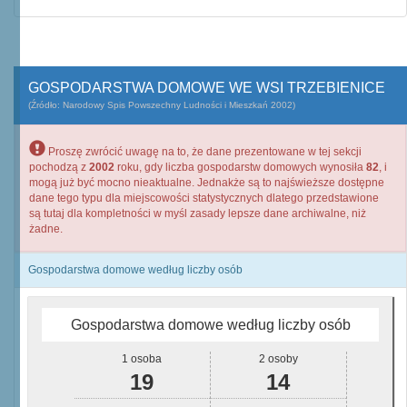
GOSPODARSTWA DOMOWE WE WSI TRZEBIENICE
(Źródło: Narodowy Spis Powszechny Ludności i Mieszkań 2002)
Proszę zwrócić uwagę na to, że dane prezentowane w tej sekcji
pochodzą z
2002
roku, gdy liczba gospodarstw domowych wynosiła
82
, i
mogą już być mocno nieaktualne. Jednakże są to najświeższe dostępne
dane tego typu dla miejscowości statystycznych dlatego przedstawione
są tutaj dla kompletności w myśl zasady lepsze dane archiwalne, niż
żadne.
Gospodarstwa domowe według liczby osób
Gospodarstwa domowe według liczby osób
1 osoba
2 osoby
19
14