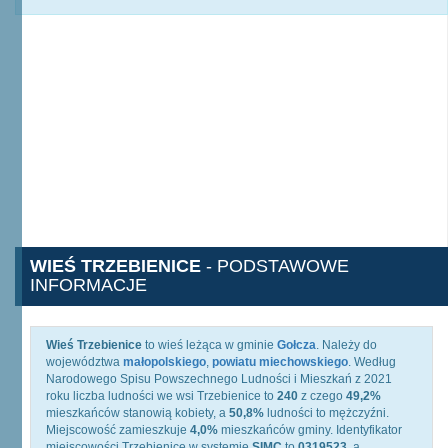
WIEŚ TRZEBIENICE
- PODSTAWOWE
INFORMACJE
Wieś Trzebienice
to wieś leżąca w gminie
Gołcza
. Należy do
województwa
małopolskiego
,
powiatu miechowskiego
. Według
Narodowego Spisu Powszechnego Ludności i Mieszkań z 2021
roku liczba ludności we wsi Trzebienice to
240
z czego
49,2%
mieszkańców stanowią kobiety, a
50,8%
ludności to mężczyźni.
Miejscowość zamieszkuje
4,0%
mieszkańców gminy. Identyfikator
miejscowości Trzebienice w systemie
SIMC
to
0319523
, a