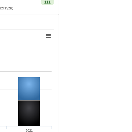
111
żczyzn)
2021