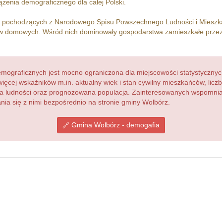
żenia demograficznego dla całej Polski.
h pochodzących z Narodowego Spisu Powszechnego Ludności i Miesz
 domowych. Wśród nich dominowały gospodarstwa zamieszkałe prze
ograficznych jest mocno ograniczona dla miejscowości statystycznyc
więcej wskaźników m.in. aktualny wiek i stan cywilny mieszkańców, lic
acja ludności oraz prognozowana populacja. Zainteresowanych wspomn
a się z nimi bezpośrednio na stronie gminy Wolbórz.
Gmina Wolbórz - demogafia