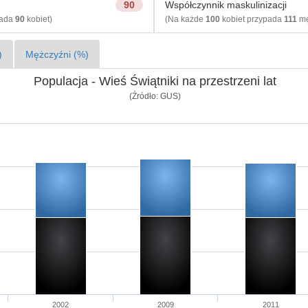
90
Współczynnik maskulinizacji
pada
90
kobiet)
(Na każde
100
kobiet przypada
111
mę
)
Mężczyźni (%)
Populacja - Wieś Świątniki na przestrzeni lat
(Źródło: GUS)
2002
2009
2011