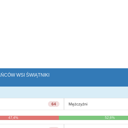
AŃCÓW WSI ŚWIĄTNIKI
64
Mężczyźni
47,4%
52,6%