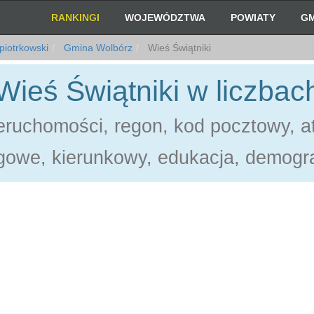
RANKINGI
WOJEWÓDZTWA
POWIATY
GM
piotrkowski
Gmina Wolbórz
Wieś Świątniki
Wieś Świątniki w liczbac
ruchomości, regon, kod pocztowy, at
gowe, kierunkowy, edukacja, demogra