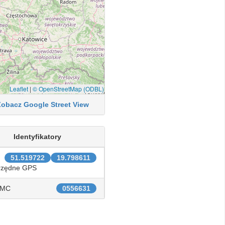
Leaflet
|
© OpenStreetMap (ODBL)
Zobacz Google Street View
Identyfikatory
51.519722
19.798611
rzędne GPS
IMC
0556631