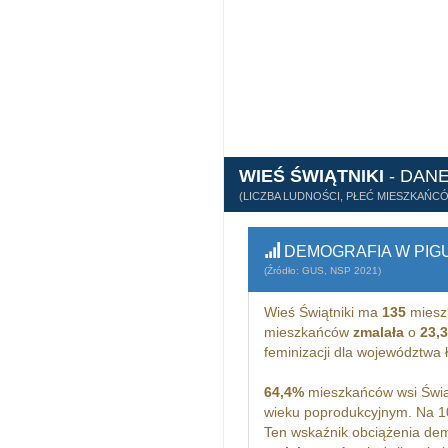
WIEŚ ŚWIĄTNIKI
- DAN
(LICZBA LUDNOŚCI, PŁEĆ MIESZKAŃC
DEMOGRAFIA W PIG
(Źródło: GUS, NSP 2021)
Wieś Świątniki ma
135
miesz
mieszkańców
zmalała
o
23,
feminizacji dla województwa
64,4%
mieszkańców wsi Świąt
wieku poprodukcyjnym. Na 1
Ten wskaźnik obciążenia dem