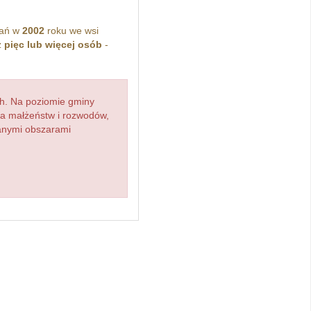
kań w
2002
roku we wsi
z
pięc lub więcej osób
-
h. Na poziomie gminy
zba małżeństw i rozwodów,
ianymi obszarami