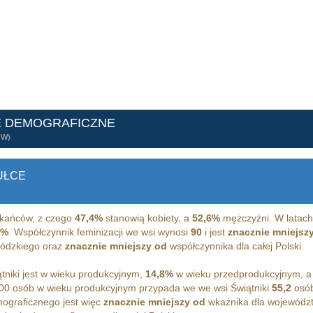
E DEMOGRAFICZNE
ÓW)
UŁCE
kańców, z czego
47,4%
stanowią kobiety, a
52,6%
mężczyźni. W latach
3%
. Współczynnik feminizacji we wsi wynosi
90
i jest
znacznie mniejsz
 łódzkiego oraz
znacznie mniejszy od
współczynnika dla całej Polski.
niki jest w wieku produkcyjnym,
14,8%
w wieku przedprodukcyjnym, 
00 osób w wieku produkcyjnym przypada we we wsi Świątniki
55,2
osób
ograficznego jest więc
znacznie mniejszy od
wkażnika dla województ