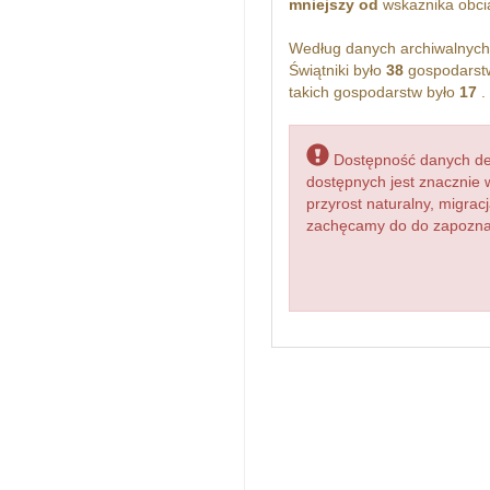
mniejszy od
wskażnika obcią
Według danych archiwalnyc
Świątniki było
38
gospodarstw
takich gospodarstw było
17
.
Dostępność danych dem
dostępnych jest znacznie 
przyrost naturalny, migr
zachęcamy do do zapoznani