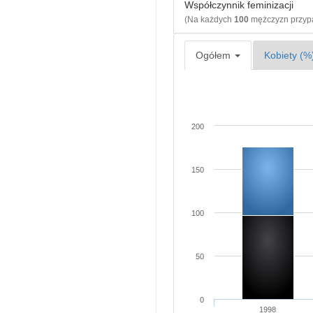
Współczynnik feminizacji
(Na każdych
100
mężczyzn przy
Ogółem
Kobiety (%
200
150
100
50
0
1998