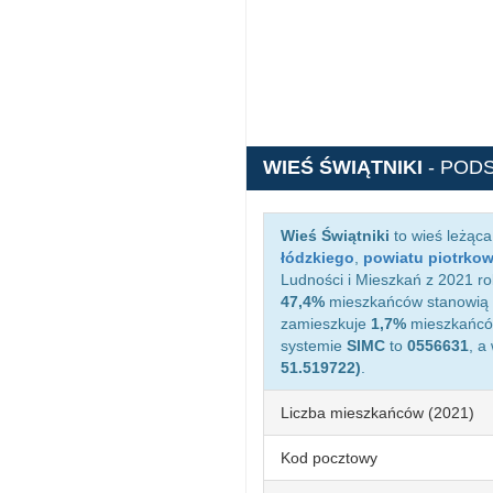
WIEŚ ŚWIĄTNIKI
- POD
Wieś Świątniki
to wieś leżąc
łódzkiego
,
powiatu piotrko
Ludności i Mieszkań z 2021 rok
47,4%
mieszkańców stanowią 
zamieszkuje
1,7%
mieszkańców
systemie
SIMC
to
0556631
, a
51.519722)
.
Liczba mieszkańców (2021)
Kod pocztowy