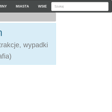
INY
MIASTA
WSIE
h
rakcje, wypadki
fia)