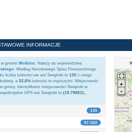
STAWOWE INFORMACJE
a w gminie
Wolbórz
. Należy do województwa
W
wskiego
. Według Narodowego Spisu Powszechnego
u liczba ludności we wsi Świątniki to
135
z czego
kobiety, a
52,6%
ludności to mężczyźni. Miejscowość
 gminy. Identyfikator miejscowości Świątniki w
 współrzędne GPS wsi Świątniki to
(19.798611,
135
97-320