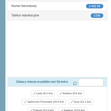
Numer kierunkowy
(+48) 56
Tablice rejestracyjne
CGR
Zobacz miasta w pobliżu wsi Strzelce
Łasin (6,4 km)
Kisielice (8,9 km)
Jabłonowo Pomorskie (18,9 km)
Susz (21,1 km)
Prabuty (22,0 km)
Kwidzyn (23,6 km)