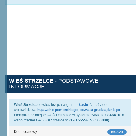
WIEŚ STRZELCE
- PODSTAWOWE
INFORMACJE
Wieś Strzelce
to wieś leżąca w gminie
Łasin
. Należy do
województwa
kujawsko-pomorskiego
,
powiatu grudziądzkiego
.
Identyfikator miejscowości Strzelce w systemie
SIMC
to
0846470
, a
współrzędne GPS wsi Strzelce to
(19.155556, 53.560000)
.
Kod pocztowy
86-320