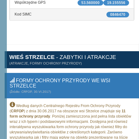
Współrzędne GPS
53.560000
19.155556
Kod SIMC
0846470
WIEŚ STRZELCE
- ZABYTKI I ATRAKCJE
(ATRAKCJE, FORMY OCHRONY PRZYRODY)
FORMY OCHRONY PRZYRODY WE WSI
STRZELCE
(Źródło: CRFOP, 30.VI.2017)
Według danych Centralnego Rejestru From Ochrony Przyrody
(
CRFOP
) z dnia 30.06.2017 na obszarze wsi Strzelce znajduje się
11
form ochrony przyrody
. Poniżej zamieszczona jest pełna lista obiektów
wraz z ich typem i podstawowymi informacjami. Dostępna jest również
interaktywna wyszukiwarka form ochrony przyrody jak również filtry do
ukrywania/wyświetlania obiektów z określonych kategorii. Zarówno
wyszukiwarka jak i filtry mają wpływ na obiekty prezentowane na liście