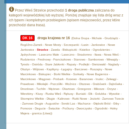
Przez Wieś Strzelce przechodzi
1 droga publiczna
zaliczana do
kategorii wojewódzkiej lub wyższej. Poniżej znajduje się lista dróg wraz z
ich typem i kompletnym przebiegiem (spisem miejscowości, przez które
przechodzi dana trasa).
DK 16
droga krajowa nr 16
(Dolna Grupa - Michale - Grudziądz -
Rogóźno-Zamek - Nowe Mosty - Szczepanki - Łasin - Jankowice - Nowe
Jankowice -
Strzelce
- Zawda - Biskupiczki - Kisielice - Ogrodzieniec -
Jędrychowo - Laseczno Małe - Laseczno - Stradomno - Iława - Nowa Wieś -
Rudzienice - Frednowy - Franciszkowo - Stanowo - Samborowo - Wirwajdy -
Tyrodo - Ostróda - Stare Jabłonki - Rapaty - Podlejki - Gietrzwałd - Naglady -
Olsztyn - Wójtowo - Kaplityny - Łęgajny - Barczewo - Ruszajny - Nowe
Marcinkowo - Biskupiec - Borki Wielkie - Sorkwity - Nowe Bagienice -
Marcinkowo - Mrągowo - Probark - Kosewo - Baranowo - Inulec - Zełwągi -
Prawdowo - Mikołajki - Pszczółki - Woźnice - Olszewo - Grabówek - Dąbrówka -
Drozdowo - Tuchlin - Wężewo - Okartowo - Grzegorze - Mikosze - Orzysz -
Wierzbiny - Klusy - Ruska Wieś - Rękusy - Buniaki - Ełk - Golubka - Wysokie -
Skomętno Wielkie - Długie - Kalinowo - Rutki Nowe - Jeziorki - Żarnowo Trzecie
- Żarnowo Drugie - Augustów - Serski Las - Macharce - Głęboki Bród - Giby -
Pomorze - Degucie - Świackie - Poćkuny - Dworczysko - Ogrodniki - Hołny
Majera - granica (Litwa))