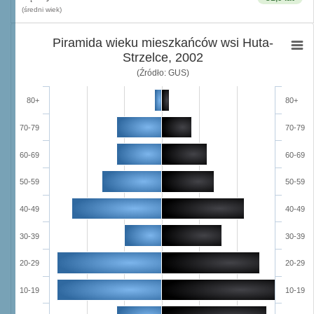
(średni wiek)
Piramida wieku mieszkańców wsi Huta-
Strzelce, 2002
(Źródło: GUS)
80+
80+
70-79
70-79
60-69
60-69
50-59
50-59
40-49
40-49
30-39
30-39
20-29
20-29
10-19
10-19