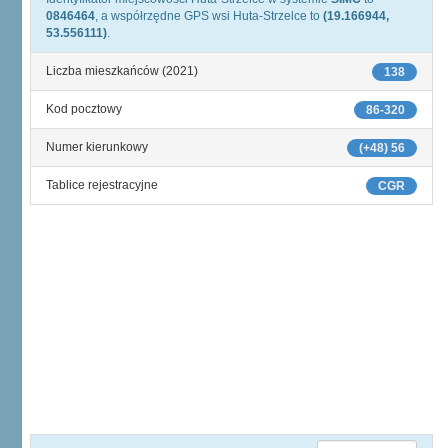
0846464
, a współrzędne GPS wsi Huta-Strzelce to
(19.166944,
53.556111)
.
Liczba mieszkańców (2021)
138
Kod pocztowy
86-320
Numer kierunkowy
(+48) 56
Tablice rejestracyjne
CGR