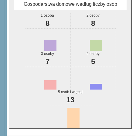
Gospodarstwa domowe według liczby osób
1 osoba
2 osoby
8
8
3 osoby
4 osoby
7
5
5 osób i więcej
13