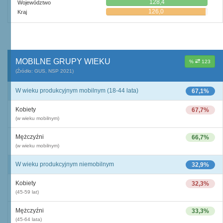
128,4
Województwo
126,0
Kraj
MOBILNE GRUPY WIEKU
%
123
(Źródło: GUS, NSP 2021)
W wieku produkcyjnym mobilnym (18-44 lata)
67,1%
Kobiety
67,7%
(w wieku mobilnym)
Mężczyźni
66,7%
(w wieku mobilnym)
W wieku produkcyjnym niemobilnym
32,9%
Kobiety
32,3%
(45-59 lat)
Mężczyźni
33,3%
(45-64 lata)