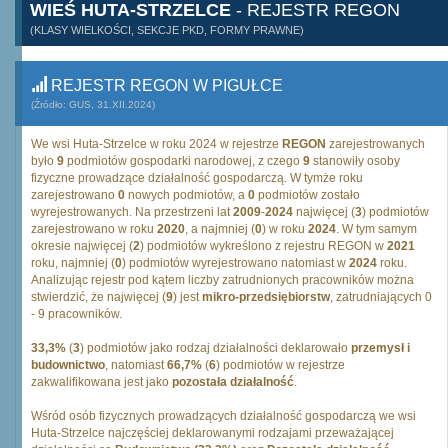
WIEŚ HUTA-STRZELCE
- REJESTR REGON
(KLASY WIELKOŚCI, SEKCJE PKD, FORMY PRAWNE)
REJESTR REGON W PIGUŁCE
(Źródło: GUS, 31.XII.2024)
We wsi Huta-Strzelce w roku 2024 w rejestrze
REGON
zarejestrowanych
było
9
podmiotów gospodarki narodowej, z czego
9
stanowiły osoby
fizyczne prowadzące działalność gospodarczą. W tymże roku
zarejestrowano
0
nowych podmiotów, a
0
podmiotów zostało
wyrejestrowanych. Na przestrzeni lat
2009
-
2024
najwięcej (
3
) podmiotów
zarejestrowano w roku
2020
, a najmniej (
0
) w roku
2024
. W tym samym
okresie najwięcej (
2
) podmiotów wykreślono z rejestru REGON w
2021
roku, najmniej (
0
) podmiotów wyrejestrowano natomiast w
2024
roku.
Analizując rejestr pod kątem liczby zatrudnionych pracowników można
stwierdzić, że najwięcej (
9
) jest
mikro-przedsiębiorstw
, zatrudniających 0
- 9 pracowników.
33,3%
(
3
) podmiotów jako rodzaj działalności deklarowało
przemysł i
budownictwo
, natomiast
66,7%
(
6
) podmiotów w rejestrze
zakwalifikowana jest jako
pozostała działalność
.
Wśród osób fizycznych prowadzących działalność gospodarczą we wsi
Huta-Strzelce najczęściej deklarowanymi rodzajami przeważającej