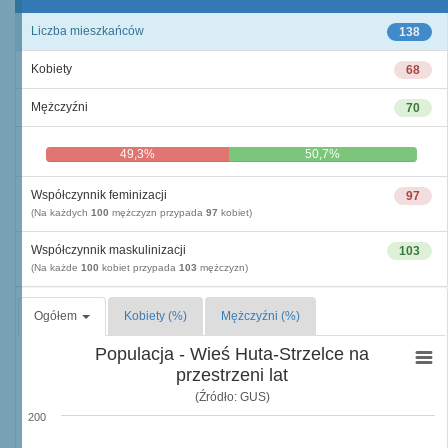
Liczba mieszkańców
138
Kobiety
68
Mężczyźni
70
49,3%
50,7%
Współczynnik feminizacji
97
(Na każdych
100
mężczyzn przypada
97
kobiet)
Współczynnik maskulinizacji
103
(Na każde
100
kobiet przypada
103
mężczyzn)
Ogółem
Kobiety (%)
Mężczyźni (%)
Populacja - Wieś Huta-Strzelce na
przestrzeni lat
(Źródło: GUS)
200