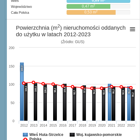
0,69 m
Wieś
2
0,47 m
Województwo
2
0,53 m
Cała Polska
2
Powierzchnia (m
) nieruchomości oddanych
do użytku w latach 2012-2023
(Źródło: GUS)
200
150
160,0
100
104,1
103,1
101,8
102,0
100,2
98,2
97,6
95,2
95,0
94,2
92,7
92,0
92,5
86,2
50
0
2012
2013
2014
2015
2016
2017
2018
2019
2020
2021
2022
2023
Wieś Huta-Strzelce
Woj. kujawsko-pomorskie
Polska