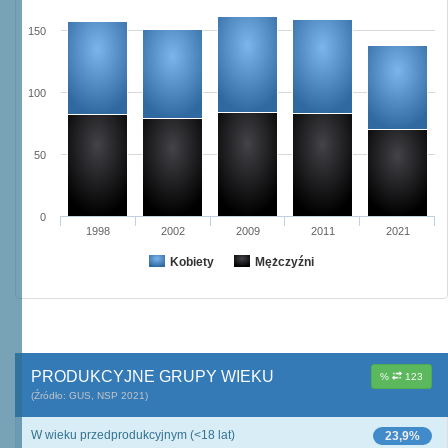
150
100
50
0
1998
2002
2009
2011
2021
Kobiety
Mężczyźni
PRODUKCYJNE GRUPY WIEKU
%
123
(Źródło: GUS, NSP 2021)
W wieku przedprodukcyjnym (<18 lat)
23,9%