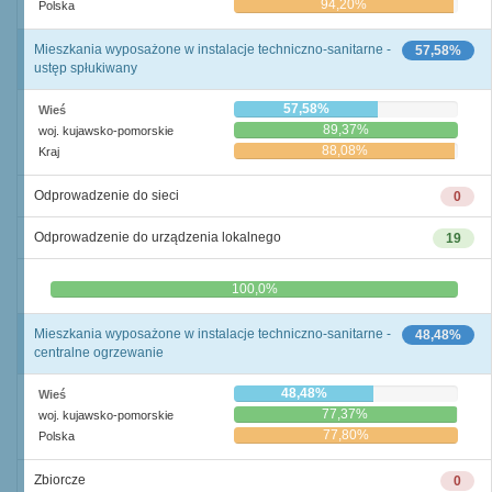
94,20%
Polska
Mieszkania wyposażone w instalacje techniczno-sanitarne -
57,58%
ustęp spłukiwany
57,58%
Wieś
89,37%
woj. kujawsko-pomorskie
88,08%
Kraj
Odprowadzenie do sieci
0
Odprowadzenie do urządzenia lokalnego
19
0,0%
100,0%
Mieszkania wyposażone w instalacje techniczno-sanitarne -
48,48%
centralne ogrzewanie
48,48%
Wieś
77,37%
woj. kujawsko-pomorskie
77,80%
Polska
Zbiorcze
0