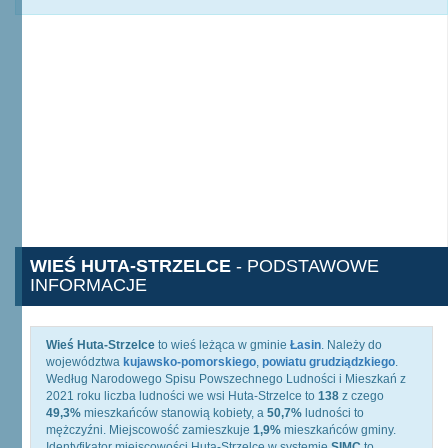
WIEŚ HUTA-STRZELCE
- PODSTAWOWE
INFORMACJE
Wieś Huta-Strzelce
to wieś leżąca w gminie
Łasin
. Należy do
województwa
kujawsko-pomorskiego
,
powiatu grudziądzkiego
.
Według Narodowego Spisu Powszechnego Ludności i Mieszkań z
2021 roku liczba ludności we wsi Huta-Strzelce to
138
z czego
49,3%
mieszkańców stanowią kobiety, a
50,7%
ludności to
mężczyźni. Miejscowość zamieszkuje
1,9%
mieszkańców gminy.
Identyfikator miejscowości Huta-Strzelce w systemie
SIMC
to