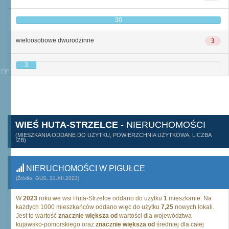
30
wieloosobowe dwurodzinne
3
3
WIEŚ HUTA-STRZELCE
- NIERUCHOMOŚCI
(MIESZKANIA ODDANE DO UŻYTKU, POWIERZCHNIA UŻYTKOWA, LICZBA
IZB)
NIERUCHOMOŚCI W PIGUŁCE
(Źródło: GUS, 31.XII.2023)
W
2023
roku we wsi Huta-Strzelce oddano do użytku
1
mieszkanie. Na
każdych 1000 mieszkańców oddano więc do użytku
7,25
nowych lokali.
Jest to wartość
znacznie większa od
wartości dla województwa
kujawsko-pomorskiego oraz
znacznie większa od
średniej dla całej