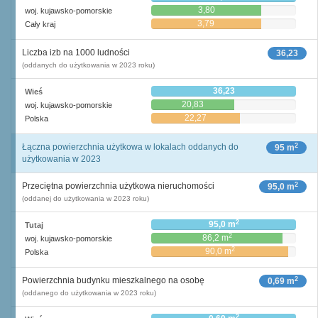
3,80
woj. kujawsko-pomorskie
3,79
Cały kraj
Liczba izb na 1000 ludności
36,23
(oddanych do użytkowania w 2023 roku)
36,23
Wieś
20,83
woj. kujawsko-pomorskie
22,27
Polska
2
Łączna powierzchnia użytkowa w lokalach oddanych do
95 m
użytkowania w 2023
2
Przeciętna powierzchnia użytkowa nieruchomości
95,0 m
(oddanej do użytkowania w 2023 roku)
2
95,0 m
Tutaj
2
86,2 m
woj. kujawsko-pomorskie
2
90,0 m
Polska
2
Powierzchnia budynku mieszkalnego na osobę
0,69 m
(oddanego do użytkowania w 2023 roku)
2