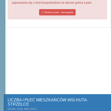
zapoznania się z nimi bezpośrednio na stronie gminy Łasin.
Gmina Łasin - demogafia
LICZBA I PŁEĆ MIESZKAŃCÓW WSI HUTA-
STRZELCE
(Źródło: GUS, NSP 2021)