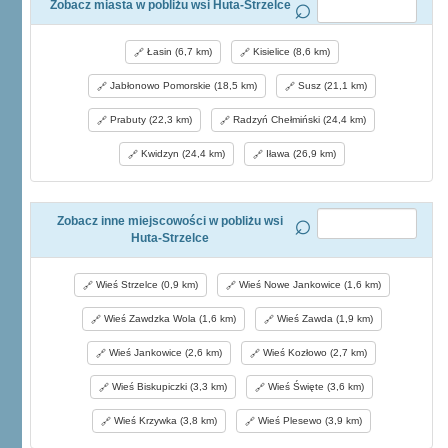
Zobacz miasta w pobliżu wsi Huta-Strzelce
Łasin (6,7 km)
Kisielice (8,6 km)
Jabłonowo Pomorskie (18,5 km)
Susz (21,1 km)
Prabuty (22,3 km)
Radzyń Chełmiński (24,4 km)
Kwidzyn (24,4 km)
Iława (26,9 km)
Zobacz inne miejscowości w pobliżu wsi
Huta-Strzelce
Wieś Strzelce (0,9 km)
Wieś Nowe Jankowice (1,6 km)
Wieś Zawdzka Wola (1,6 km)
Wieś Zawda (1,9 km)
Wieś Jankowice (2,6 km)
Wieś Kozłowo (2,7 km)
Wieś Biskupiczki (3,3 km)
Wieś Święte (3,6 km)
Wieś Krzywka (3,8 km)
Wieś Plesewo (3,9 km)