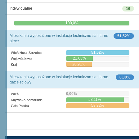
Indywidualne
16
0,0%
100,0%
Mieszkania wyposażone w instalacje techniczno-sanitarne -
51,52%
piece
51,52%
Wieś Huta-Strzelce
21,63%
Województwo
20,91%
Kraj
Mieszkania wyposażone w instalacje techniczno-sanitarne -
0,00%
gaz sieciowy
0,00%
Wieś
53,11%
Kujawsko-pomorskie
58,32%
Cała Polska