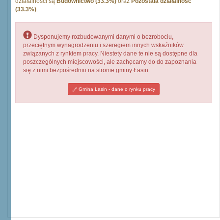
działalności są
Budownictwo (33.3%)
oraz
Pozostała działalność
(33.3%)
.
Dysponujemy rozbudowanymi danymi o bezrobociu,
przeciętnym wynagrodzeniu i szeregiem innych wskaźników
związanych z rynkiem pracy. Niestety dane te nie są dostępne dla
poszczególnych miejscowości, ale zachęcamy do do zapoznania
się z nimi bezpośrednio na stronie gminy Łasin.
Gmina Łasin - dane o rynku pracy