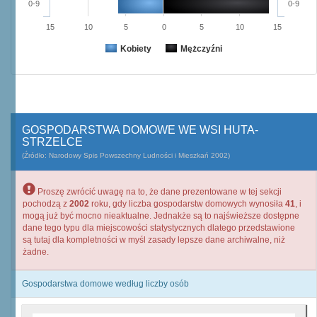
0-9
0-9
15
10
5
0
5
10
15
Kobiety
Mężczyźni
GOSPODARSTWA DOMOWE WE WSI HUTA-
STRZELCE
(Źródło: Narodowy Spis Powszechny Ludności i Mieszkań 2002)
Proszę zwrócić uwagę na to, że dane prezentowane w tej sekcji
pochodzą z
2002
roku, gdy liczba gospodarstw domowych wynosiła
41
, i
mogą już być mocno nieaktualne. Jednakże są to najświeższe dostępne
dane tego typu dla miejscowości statystycznych dlatego przedstawione
są tutaj dla kompletności w myśl zasady lepsze dane archiwalne, niż
żadne.
Gospodarstwa domowe według liczby osób