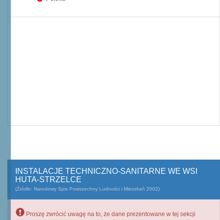
INSTALACJE TECHNICZNO-SANITARNE WE WSI
HUTA-STRZELCE
(Źródło: Narodowy Spis Powszechny Ludności i Mieszkań 2002)
Proszę zwrócić uwagę na to, że dane prezentowane w tej sekcji