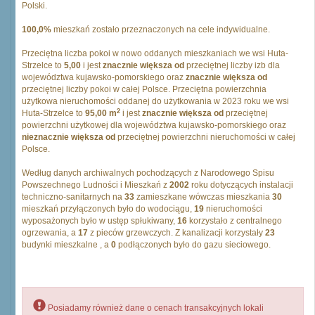
Polski.
100,0%
mieszkań zostało przeznaczonych na cele indywidualne.
Przeciętna liczba pokoi w nowo oddanych mieszkaniach we wsi Huta-
Strzelce to
5,00
i jest
znacznie większa od
przeciętnej liczby izb dla
województwa kujawsko-pomorskiego oraz
znacznie większa od
przeciętnej liczby pokoi w całej Polsce. Przeciętna powierzchnia
użytkowa nieruchomości oddanej do użytkowania w 2023 roku we wsi
2
Huta-Strzelce to
95,00 m
i jest
znacznie większa od
przeciętnej
powierzchni użytkowej dla województwa kujawsko-pomorskiego oraz
nieznacznie większa od
przeciętnej powierzchni nieruchomości w całej
Polsce.
Według danych archiwalnych pochodzących z Narodowego Spisu
Powszechnego Ludności i Mieszkań z
2002
roku dotyczących instalacji
techniczno-sanitarnych na
33
zamieszkane wówczas mieszkania
30
mieszkań przyłączonych było do wodociągu,
19
nieruchomości
wyposażonych było w ustęp spłukiwany,
16
korzystało z centralnego
ogrzewania, a
17
z pieców grzewczych. Z kanalizacji korzystały
23
budynki mieszkalne , a
0
podłączonych było do gazu sieciowego.
Posiadamy również dane o cenach transakcyjnych lokali