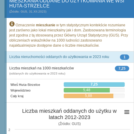
MIESZKANIA ODDANE DO UŻYTKOWANIA WE WSI
HUTA-STRZELCE
(Źródło: GUS, 31.XII.2023)
Oznaczenie
mieszkanie
w tym statystycznym kontekście rozumiane
jest zarówno jako lokal mieszkalny jak i dom. Zastosowana terminologia
jest zgodna z tą stosowaną przez Główny Urząd Statystyczny (GUS). Przy
obliczeniach wskaźników na 1000 ludności zastosowano
najaktualniejsze dostępne dane o liczbie mieszkańców.
Liczba nieruchomości oddanych do użytkowania w 2023 roku
1
Liczba mieszkań na 1000 mieszkańców
7,25
(oddanych do użytkowania w 2023 roku)
7,25
Wieś Huta-Strzelce
5,48
Województwo
5,88
Cały kraj
Liczba mieszkań oddanych do użytku w
latach 2012-2023
(Źródło: GUS)
2