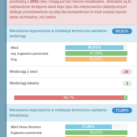
pochodzą z
2002
roku i mogą już być mocno nieaktualne. Jednakże są to
najświeższe dostępne dane tego typu dla miejscowości statystycznych
dlatego przedstawione są tutaj dla kompletności w myśl zasady lepsze
dane archiwalne, niż żadne.
Mieszkania wyposażone w instalacje techniczno-sanitarne -
90,91%
wodociąg
90,91%
Wieś
97,08%
woj. kujawsko-pomorskie
95,62%
Kraj
Wodociąg z sieci
29
Wodociąg lokalny
1
96,7%
3,3%
Mieszkania wyposażone w instalacje techniczno-sanitarne -
71,88%
kanalizacja
71,88%
Wieś Huta-Strzelce
96,03%
Kujawsko-pomorskie