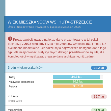
WIEK MIESZKAŃCÓW WSI HUTA-STRZELCE
(Źródło: Narodowy Spis Powszechny Ludności i Mieszkań 2002)
Proszę zwrócić uwagę na to, że dane prezentowane w tej sekcji
pochodzą z
2002
roku, gdy liczba mieszkańców wynosiła
151
, i mogą już
być mocno nieaktualne. Jednakże są to najświeższe dostępne dane tego
typu dla miejscowości statystycznych dlatego przedstawione są tutaj dla
kompletności w myśl zasady lepsze dane archiwalne, niż żadne.
Średni wiek mieszkańców
34,2 lat
34,2 lat
Tutaj
36,1 lat
Kujawsko-pomorskie
36,7 lat
Polska
Kobiety
36,7 lat
(średni wiek)
Mężczyźni
31,9 lat