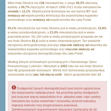
Wieś Huta-Strzelce ma
138
mieszkańców, z czego
49,3%
stanowią
kobiety, a
50,7%
mężczyźni. W latach 1998-2021 liczba mieszkańców
zmalała
o
12,1%
. Współczynnik feminizacji we wsi wynosi
97
i jest
mniejszy od
współczynnika feminizacji dla województwa kujawsko-
pomorskiego oraz
mniejszy od
współczynnika dla całej Polski.
55,1%
mieszkańców wsi Huta-Strzelce jest w wieku produkcyjnym,
23,9%
w wieku przedprodukcyjnym, a
21,0%
mieszkańców jest w wieku
poprodukcyjnym. Na 100 osób w wieku produkcyjnym przypada we we
wsi Huta-Strzelce
81,6
osób w wieku nieprodukcyjnym. Ten wskaźnik
obciążenia demograficznego jest więc
znacznie większy od
wkażnika dla
województwa kujawsko-pomorskiego oraz
znacznie większy od
wskażnika obciążenia demograficznego dla całej Polski.
Według danych archiwalnych pochodzących z Narodowego Spisu
Powszechnego Ludności i Mieszkań w
2002
roku we wsi Huta-Strzelce
było
41
gospodarstw domowych. Wśród nich dominowały gospodarstwa
zamieszkałe przez
pięc lub więcej osób
- takich gospodarstw było
13
.
Dostępność danych demograficznych jest mocno ograniczona
dla miejscowości statystycznych. Na poziomie gminy dostępnych
jest znacznie więcej wskaźników m.in. aktualny wiek i stan cywilny
mieszkańców, liczba małżeństw i rozwodów, przyrost naturalny,
migracja ludności oraz prognozowana populacja.
Zainteresowanych wspomnianymi obszarami zachęcamy do do