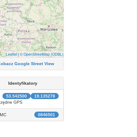
Leaflet
|
© OpenStreetMap (ODBL)
Zobacz Google Street View
Identyfikatory
53.542500
19.135278
rzędne GPS
IMC
0846501