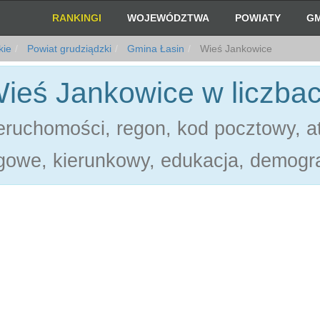
RANKINGI
WOJEWÓDZTWA
POWIATY
GM
kie
Powiat grudziądzki
Gmina Łasin
Wieś Jankowice
ieś Jankowice w liczba
ruchomości, regon, kod pocztowy, at
gowe, kierunkowy, edukacja, demogra