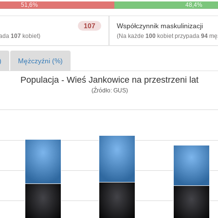
51,6%
48,4%
107
Współczynnik maskulinizacji
pada
107
kobiet)
(Na każde
100
kobiet przypada
94
męż
)
Mężczyźni (%)
Populacja - Wieś Jankowice na przestrzeni lat
(Źródło: GUS)