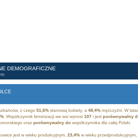
NE DEMOGRAFICZNE
ÓW)
UŁCE
zkańców, z czego
51,6%
stanowią kobiety, a
48,4%
mężczyźni. W lata
0%
. Współczynnik feminizacji we wsi wynosi
107
i jest
porównywalny d
pomorskiego oraz
porównywalny do
współczynnika dla całej Polski.
owice jest w wieku produkcyjnym,
23,4%
w wieku przedprodukcyjnym,