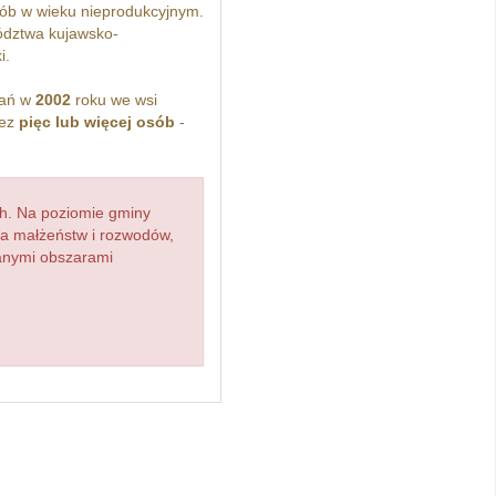
ób w wieku nieprodukcyjnym.
ództwa kujawsko-
i.
kań w
2002
roku we wsi
zez
pięc lub więcej osób
-
h. Na poziomie gminy
zba małżeństw i rozwodów,
ianymi obszarami