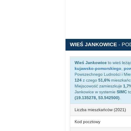
WIEŚ JANKOWICE
- PO
Wieś Jankowice
to wieś leżą
kujawsko-pomorskiego
,
pow
Powszechnego Ludności i Mies
124
z czego
51,6%
mieszkańcó
Miejscowość zamieszkuje
1,7
Jankowice w systemie
SIMC
t
(19.135278, 53.542500)
.
Liczba mieszkańców (2021)
Kod pocztowy