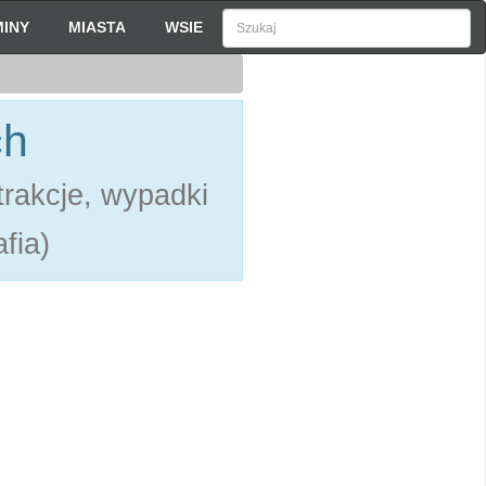
INY
MIASTA
WSIE
ch
rakcje, wypadki
fia)