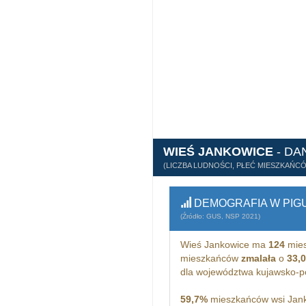
WIEŚ JANKOWICE
- DA
(LICZBA LUDNOŚCI, PŁEĆ MIESZKAŃC
DEMOGRAFIA W PIG
(Źródło: GUS, NSP 2021)
Wieś Jankowice ma
124
mies
mieszkańców
zmalała
o
33,
dla województwa kujawsko-
59,7%
mieszkańców wsi Jank