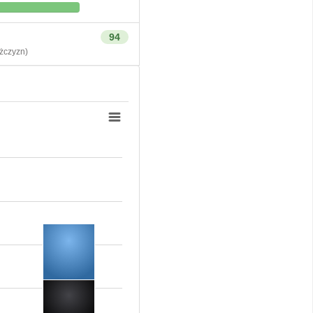
94
czyzn)