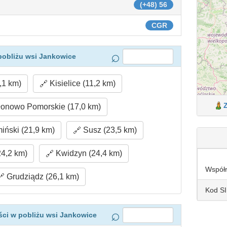
(+48) 56
CGR
pobliżu wsi Jankowice
,1 km)
Kisielice (11,2 km)
onowo Pomorskie (17,0 km)
ński (21,9 km)
Susz (23,5 km)
24,2 km)
Kwidzyn (24,4 km)
Współ
Grudziądz (26,1 km)
Kod S
ci w pobliżu wsi Jankowice