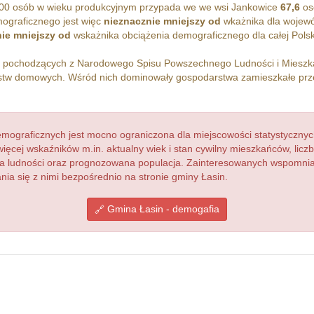
00 osób w wieku produkcyjnym przypada we we wsi Jankowice
67,6
os
ograficznego jest więc
nieznacznie mniejszy od
wkażnika dla wojew
ie mniejszy od
wskażnika obciążenia demograficznego dla całej Polsk
h pochodzących z Narodowego Spisu Powszechnego Ludności i Miesz
tw domowych. Wśród nich dominowały gospodarstwa zamieszkałe pr
ograficznych jest mocno ograniczona dla miejscowości statystycznyc
więcej wskaźników m.in. aktualny wiek i stan cywilny mieszkańców, lic
acja ludności oraz prognozowana populacja. Zainteresowanych wspomn
a się z nimi bezpośrednio na stronie gminy Łasin.
Gmina Łasin - demogafia