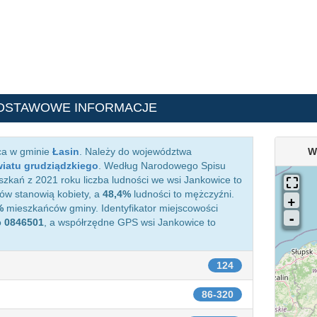
DSTAWOWE INFORMACJE
ca w gminie
Łasin
. Należy do województwa
W
iatu grudziądzkiego
. Według Narodowego Spisu
zkań z 2021 roku liczba ludności we wsi Jankowice to
w stanowią kobiety, a
48,4%
ludności to mężczyźni.
%
mieszkańców gminy. Identyfikator miejscowości
o
0846501
, a współrzędne GPS wsi Jankowice to
124
86-320