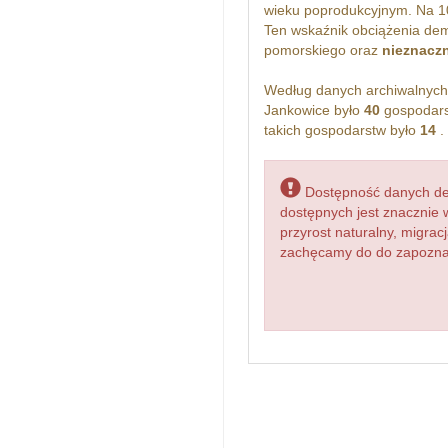
wieku poprodukcyjnym. Na 1
Ten wskaźnik obciążenia dem
pomorskiego oraz
nieznaczn
Według danych archiwalnyc
Jankowice było
40
gospodars
takich gospodarstw było
14
.
Dostępność danych dem
dostępnych jest znacznie 
przyrost naturalny, migr
zachęcamy do do zapoznani