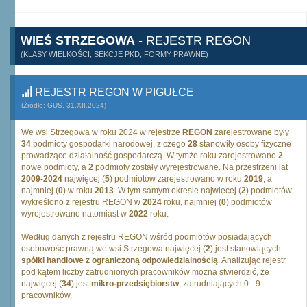
WIEŚ STRZEGOWA
- REJESTR REGON
(KLASY WIELKOŚCI, SEKCJE PKD, FORMY PRAWNE)
REJESTR REGON W PIGUŁCE
(Źródło: GUS, 31.XII.2024)
We wsi Strzegowa w roku 2024 w rejestrze
REGON
zarejestrowane były
34
podmioty gospodarki narodowej, z czego
28
stanowiły osoby fizyczne
prowadzące działalność gospodarczą. W tymże roku zarejestrowano
2
nowe podmioty, a
2
podmioty zostały wyrejestrowane. Na przestrzeni lat
2009
-
2024
najwięcej (
5
) podmiotów zarejestrowano w roku
2019
, a
najmniej (
0
) w roku
2013
. W tym samym okresie najwięcej (
2
) podmiotów
wykreślono z rejestru REGON w
2024
roku, najmniej (
0
) podmiotów
wyrejestrowano natomiast w
2022
roku.
Według danych z rejestru REGON wśród podmiotów posiadających
osobowość prawną we wsi Strzegowa najwięcej (
2
) jest stanowiących
spółki handlowe z ograniczoną odpowiedzialnością
. Analizując rejestr
pod kątem liczby zatrudnionych pracowników można stwierdzić, że
najwięcej (
34
) jest
mikro-przedsiębiorstw
, zatrudniających 0 - 9
pracowników.