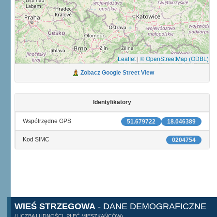
Leaflet
|
© OpenStreetMap (ODBL)
Zobacz Google Street View
Identyfikatory
Współrzędne GPS
51.679722
18.046389
Kod SIMC
0204754
WIEŚ STRZEGOWA
- DANE DEMOGRAFICZNE
(LICZBA LUDNOŚCI, PŁEĆ MIESZKAŃCÓW)