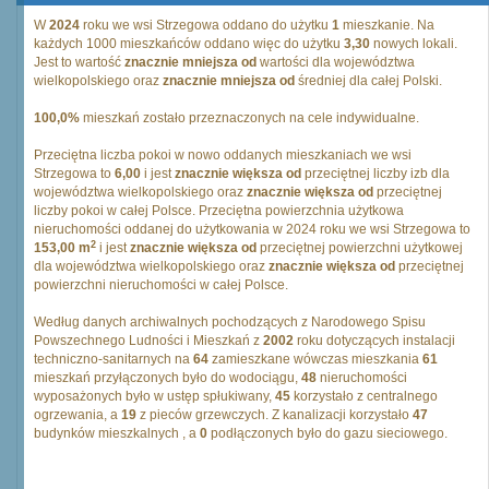
W
2024
roku we wsi Strzegowa oddano do użytku
1
mieszkanie. Na
każdych 1000 mieszkańców oddano więc do użytku
3,30
nowych lokali.
Jest to wartość
znacznie mniejsza od
wartości dla województwa
wielkopolskiego oraz
znacznie mniejsza od
średniej dla całej Polski.
100,0%
mieszkań zostało przeznaczonych na cele indywidualne.
Przeciętna liczba pokoi w nowo oddanych mieszkaniach we wsi
Strzegowa to
6,00
i jest
znacznie większa od
przeciętnej liczby izb dla
województwa wielkopolskiego oraz
znacznie większa od
przeciętnej
liczby pokoi w całej Polsce. Przeciętna powierzchnia użytkowa
nieruchomości oddanej do użytkowania w 2024 roku we wsi Strzegowa to
2
153,00 m
i jest
znacznie większa od
przeciętnej powierzchni użytkowej
dla województwa wielkopolskiego oraz
znacznie większa od
przeciętnej
powierzchni nieruchomości w całej Polsce.
Według danych archiwalnych pochodzących z Narodowego Spisu
Powszechnego Ludności i Mieszkań z
2002
roku dotyczących instalacji
techniczno-sanitarnych na
64
zamieszkane wówczas mieszkania
61
mieszkań przyłączonych było do wodociągu,
48
nieruchomości
wyposażonych było w ustęp spłukiwany,
45
korzystało z centralnego
ogrzewania, a
19
z pieców grzewczych. Z kanalizacji korzystało
47
budynków mieszkalnych , a
0
podłączonych było do gazu sieciowego.