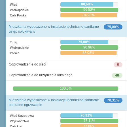
88,68%
Wieś
96,52%
Wielkopolskie
94,20%
Cała Polska
Mieszkania wyposażone w instalacje techniczno-sanitarne -
75,00%
ustęp spłukiwany
75,00%
Tutaj
90,96%
Wielkopolskie
88,08%
Polska
Odprowadzenie do sieci
0
Odprowadzenie do urządzenia lokalnego
48
0,0%
100,0%
Mieszkania wyposażone w instalacje techniczno-sanitarne -
70,31%
centralne ogrzewanie
70,31%
Wieś Strzegowa
78,11%
Województwo
77,80%
Cały kraj