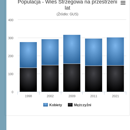
Populacja - Wieś Strzegowa na przestrzeni
lat
(Źródło: GUS)
400
300
200
100
0
1998
2002
2009
2011
2021
Kobiety
Mężczyźni