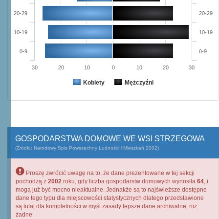
20-29
20-29
10-19
10-19
0-9
0-9
30
20
10
0
10
20
30
Kobiety
Mężczyźni
GOSPODARSTWA DOMOWE WE WSI STRZEGOWA
(Źródło: Narodowy Spis Powszechny Ludności i Mieszkań 2002)
Proszę zwrócić uwagę na to, że dane prezentowane w tej sekcji
pochodzą z
2002
roku, gdy liczba gospodarstw domowych wynosiła
64
, i
mogą już być mocno nieaktualne. Jednakże są to najświeższe dostępne
dane tego typu dla miejscowości statystycznych dlatego przedstawione
są tutaj dla kompletności w myśl zasady lepsze dane archiwalne, niż
żadne.