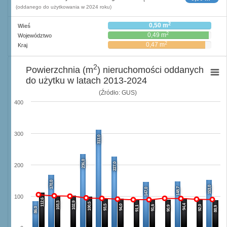
(oddanego do użytkowania w 2024 roku)
2
0,50 m
Wieś
2
0,49 m
Województwo
2
0,47 m
Kraj
2
Powierzchnia (m
) nieruchomości oddanych
do użytku w latach 2013-2024
(Źródło: GUS)
400
300
313,0
236,0
227,0
200
170,0
153,0
148,7
147,0
100
112,6
103,3
102,9
100,5
94,4
93,5
94,0
91,6
92,0
91,1
90,9
88,9
86,0