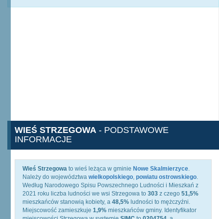
WIEŚ STRZEGOWA
- PODSTAWOWE
INFORMACJE
Wieś Strzegowa
to wieś leżąca w gminie
Nowe Skalmierzyce
.
Należy do województwa
wielkopolskiego
,
powiatu ostrowskiego
.
Według Narodowego Spisu Powszechnego Ludności i Mieszkań z
2021 roku liczba ludności we wsi Strzegowa to
303
z czego
51,5%
mieszkańców stanowią kobiety, a
48,5%
ludności to mężczyźni.
Miejscowość zamieszkuje
1,9%
mieszkańców gminy. Identyfikator
miejscowości Strzegowa w systemie
SIMC
to
0204754
, a