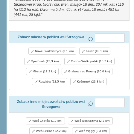
Strzegower Krug, tworzy okr. wiej., mający 18 dm., 207 mk. kat. i 116
ha (112 ha roli). Dwór ma 5 dm., 65 mk. (47 kat., 18 prot.) i 481 ha
(441 roli, 28 łąk).
Zobacz miasta w pobliżu wsi Strzegowa
Nowe Skalmierzyce (5,1 km)
Kalisz (10,1 km)
Opatówek (13,3 km)
Ostrów Wielkopolski (16,7 km)
Mikstat (17,2 km)
Grabów nad Prosną (20,0 km)
Raszków (22,5 km)
Koźminek (23,8 km)
Zobacz inne miejscowości w pobliżu wsi
Strzegowa
Wieś Chotów (1,9 km)
Wieś Gostyczyna (2,2 km)
Wieś Leziona (2,2 km)
Wieś Węgry (2,3 km)