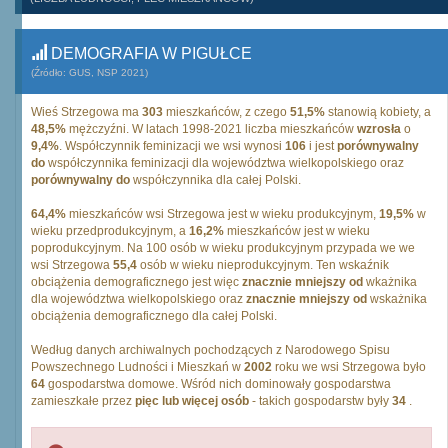
DEMOGRAFIA W PIGUŁCE
(Źródło: GUS, NSP 2021)
Wieś Strzegowa ma
303
mieszkańców, z czego
51,5%
stanowią kobiety, a
48,5%
mężczyźni. W latach 1998-2021 liczba mieszkańców
wzrosła
o
9,4%
. Współczynnik feminizacji we wsi wynosi
106
i jest
porównywalny
do
współczynnika feminizacji dla województwa wielkopolskiego oraz
porównywalny do
współczynnika dla całej Polski.
64,4%
mieszkańców wsi Strzegowa jest w wieku produkcyjnym,
19,5%
w
wieku przedprodukcyjnym, a
16,2%
mieszkańców jest w wieku
poprodukcyjnym. Na 100 osób w wieku produkcyjnym przypada we we
wsi Strzegowa
55,4
osób w wieku nieprodukcyjnym. Ten wskaźnik
obciążenia demograficznego jest więc
znacznie mniejszy od
wkażnika
dla województwa wielkopolskiego oraz
znacznie mniejszy od
wskażnika
obciążenia demograficznego dla całej Polski.
Według danych archiwalnych pochodzących z Narodowego Spisu
Powszechnego Ludności i Mieszkań w
2002
roku we wsi Strzegowa było
64
gospodarstwa domowe. Wśród nich dominowały gospodarstwa
zamieszkałe przez
pięc lub więcej osób
- takich gospodarstw były
34
.