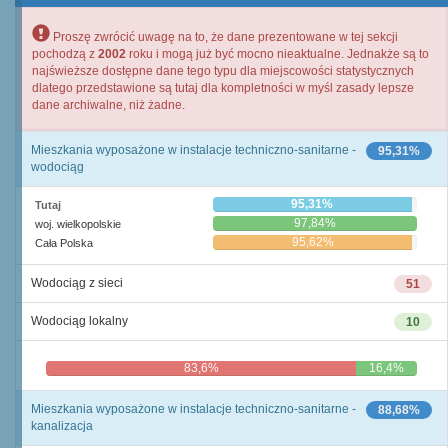
Proszę zwrócić uwagę na to, że dane prezentowane w tej sekcji
pochodzą z
2002
roku i mogą już być mocno nieaktualne. Jednakże są to
najświeższe dostępne dane tego typu dla miejscowości statystycznych
dlatego przedstawione są tutaj dla kompletności w myśl zasady lepsze
dane archiwalne, niż żadne.
Mieszkania wyposażone w instalacje techniczno-sanitarne -
95,31%
wodociąg
95,31%
Tutaj
97,84%
woj. wielkopolskie
95,62%
Cała Polska
Wodociąg z sieci
51
Wodociąg lokalny
10
83,6%
16,4%
Mieszkania wyposażone w instalacje techniczno-sanitarne -
88,68%
kanalizacja