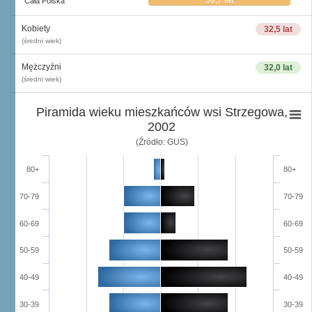
36,7 lat
Cała Polska
Kobiety
32,5 lat
(średni wiek)
Mężczyźni
32,0 lat
(średni wiek)
Piramida wieku mieszkańców wsi Strzegowa,
2002
(Źródło: GUS)
80+
80+
70-79
70-79
60-69
60-69
50-59
50-59
40-49
40-49
30-39
30-39