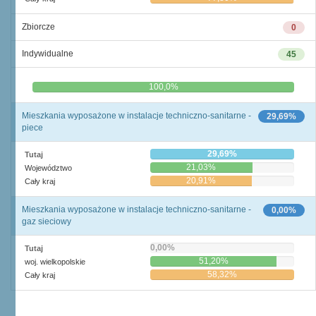
Zbiorcze
0
Indywidualne
45
0,0%
100,0%
Mieszkania wyposażone w instalacje techniczno-sanitarne -
29,69%
piece
29,69%
Tutaj
21,03%
Województwo
20,91%
Cały kraj
Mieszkania wyposażone w instalacje techniczno-sanitarne -
0,00%
gaz sieciowy
0,00%
Tutaj
51,20%
woj. wielkopolskie
58,32%
Cały kraj