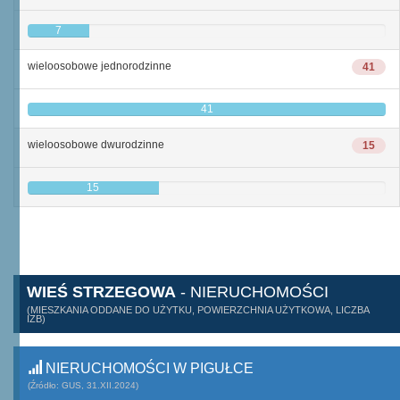
7
wieloosobowe jednorodzinne
41
41
wieloosobowe dwurodzinne
15
15
WIEŚ STRZEGOWA
- NIERUCHOMOŚCI
(MIESZKANIA ODDANE DO UŻYTKU, POWIERZCHNIA UŻYTKOWA, LICZBA
IZB)
NIERUCHOMOŚCI W PIGUŁCE
(Źródło: GUS, 31.XII.2024)