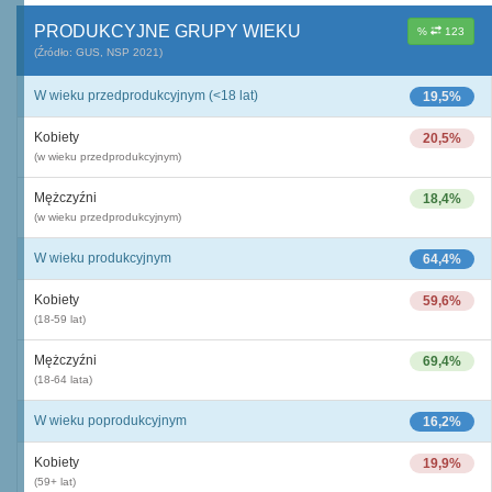
PRODUKCYJNE GRUPY WIEKU
%
123
(Źródło: GUS, NSP 2021)
W wieku przedprodukcyjnym (<18 lat)
19,5%
Kobiety
20,5%
(w wieku przedprodukcyjnym)
Mężczyźni
18,4%
(w wieku przedprodukcyjnym)
W wieku produkcyjnym
64,4%
Kobiety
59,6%
(18-59 lat)
Mężczyźni
69,4%
(18-64 lata)
W wieku poprodukcyjnym
16,2%
Kobiety
19,9%
(59+ lat)