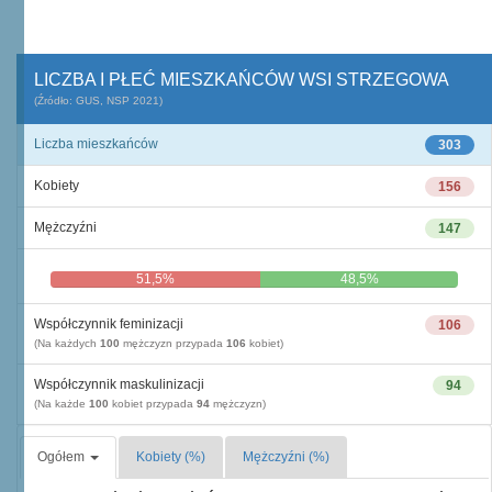
LICZBA I PŁEĆ MIESZKAŃCÓW WSI STRZEGOWA
(Źródło: GUS, NSP 2021)
Liczba mieszkańców
303
Kobiety
156
Mężczyźni
147
51,5%
48,5%
Współczynnik feminizacji
106
(Na każdych
100
mężczyzn przypada
106
kobiet)
Współczynnik maskulinizacji
94
(Na każde
100
kobiet przypada
94
mężczyzn)
Ogółem
Kobiety (%)
Mężczyźni (%)