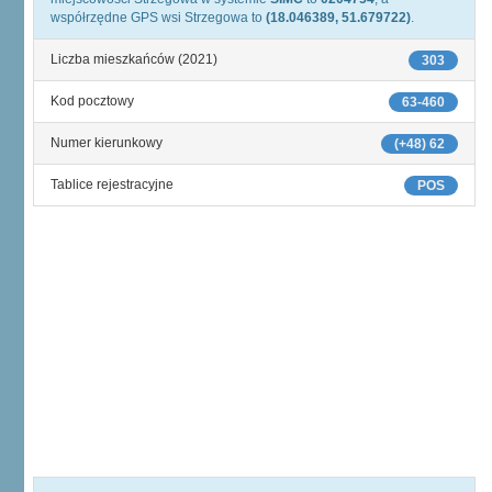
współrzędne GPS wsi Strzegowa to
(18.046389, 51.679722)
.
Liczba mieszkańców (2021)
303
Kod pocztowy
63-460
Numer kierunkowy
(+48) 62
Tablice rejestracyjne
POS