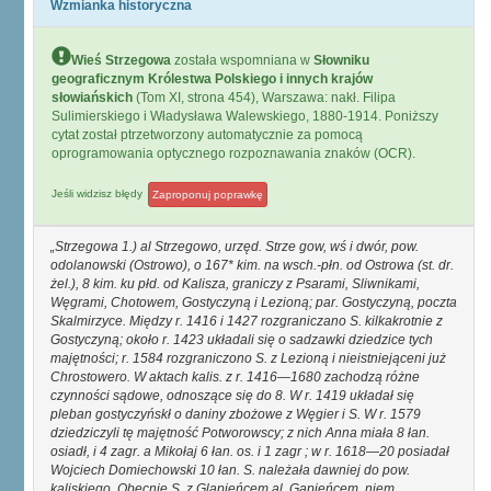
Wzmianka historyczna
Wieś Strzegowa
została wspomniana w
Słowniku
geograficznym Królestwa Polskiego i innych krajów
słowiańskich
(Tom XI, strona 454), Warszawa: nakł. Filipa
Sulimierskiego i Władysława Walewskiego, 1880-1914. Poniższy
cytat został ptrzetworzony automatycznie za pomocą
oprogramowania optycznego rozpoznawania znaków (OCR).
Jeśli widzisz błędy
Zaproponuj poprawkę
Strzegowa 1.) al Strzegowo, urzęd. Strze gow, wś i dwór, pow.
odolanowski (Ostrowo), o 167* kim. na wsch.-płn. od Ostrowa (st. dr.
żel.), 8 kim. ku płd. od Kalisza, graniczy z Psarami, Sliwnikami,
Węgrami, Chotowem, Gostyczyną i Lezioną; par. Gostyczyną, poczta
Skalmirzyce. Między r. 1416 i 1427 rozgraniczano S. kilkakrotnie z
Gostyczyną; około r. 1423 układali się o sadzawki dziedzice tych
majętności; r. 1584 rozgraniczono S. z Lezioną i nieistniejąceni już
Chrostowero. W aktach kalis. z r. 1416—1680 zachodzą różne
czynności sądowe, odnoszące się do 8. W r. 1419 układał się
pleban gostyczyńskł o daniny zbożowe z Węgier i S. W r. 1579
dziedziczyli tę majętność Potworowscy; z nich Anna miała 8 łan.
osiadł, i 4 zagr. a Mikołaj 6 łan. os. i 1 zagr ; w r. 1618—20 posiadał
Wojciech Domiechowski 10 łan. S. należała dawniej do pow.
kaliskiego. Obecnie S. z Glapieńcem al. Gapieńcem, niem.