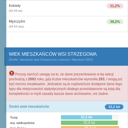
Kobiety
31,2%
(45-59 lat)
Mężczyźni
38,2%
(45-64 lata)
WIEK MIESZKAŃCÓW WSI STRZEGOWA
(Źródło: Narodowy Spis Powszechny Ludności i Mieszkań 2002)
Proszę zwrócić uwagę na to, że dane prezentowane w tej sekcji
pochodzą z
2002
roku, gdy liczba mieszkańców wynosiła
293
, i mogą już
być mocno nieaktualne. Jednakże są to najświeższe dostępne dane tego
typu dla miejscowości statystycznych dlatego przedstawione są tutaj dla
kompletności w myśl zasady lepsze dane archiwalne, niż żadne.
Średni wiek mieszkańców
32,2 lat
32,2 lat
Tutaj
35,8 lat
woj. wielkopolskie