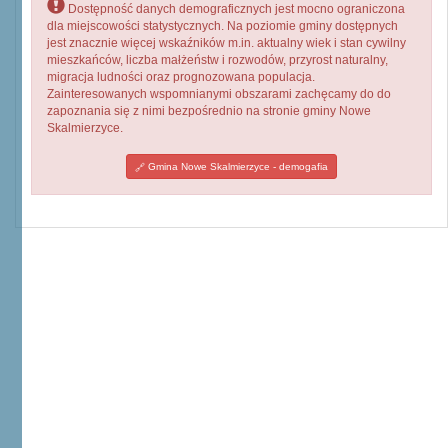
Dostępność danych demograficznych jest mocno ograniczona
dla miejscowości statystycznych. Na poziomie gminy dostępnych
jest znacznie więcej wskaźników m.in. aktualny wiek i stan cywilny
mieszkańców, liczba małżeństw i rozwodów, przyrost naturalny,
migracja ludności oraz prognozowana populacja.
Zainteresowanych wspomnianymi obszarami zachęcamy do do
zapoznania się z nimi bezpośrednio na stronie gminy Nowe
Skalmierzyce.
Gmina Nowe Skalmierzyce - demogafia