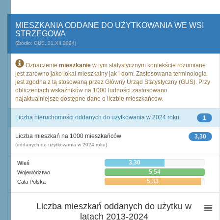
MIESZKANIA ODDANE DO UŻYTKOWANIA WE WSI
STRZEGOWA
(Źródło: GUS, 31.XII.2024)
Oznaczenie
mieszkanie
w tym statystycznym kontekście rozumiane
jest zarówno jako lokal mieszkalny jak i dom. Zastosowana terminologia
jest zgodna z tą stosowaną przez Główny Urząd Statystyczny (GUS). Przy
obliczeniach wskaźników na 1000 ludności zastosowano
najaktualniejsze dostępne dane o liczbie mieszkańców.
Liczba nieruchomości oddanych do użytkowania w 2024 roku
1
Liczba mieszkań na 1000 mieszkańców
3,30
(oddanych do użytkowania w 2024 roku)
3,30
Wieś
5,54
Województwo
5,33
Cała Polska
Liczba mieszkań oddanych do użytku w
latach 2013-2024