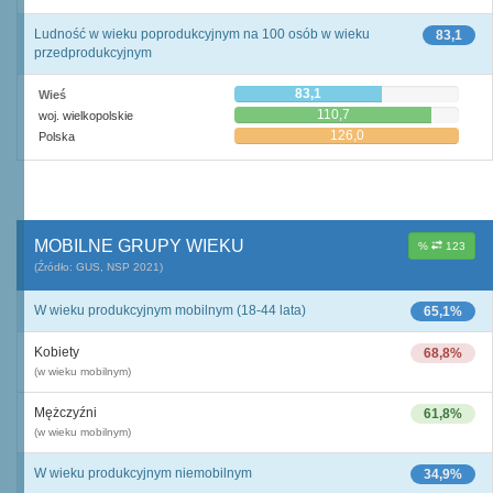
Ludność w wieku poprodukcyjnym na 100 osób w wieku
83,1
przedprodukcyjnym
83,1
Wieś
110,7
woj. wielkopolskie
126,0
Polska
MOBILNE GRUPY WIEKU
%
123
(Źródło: GUS, NSP 2021)
W wieku produkcyjnym mobilnym (18-44 lata)
65,1%
Kobiety
68,8%
(w wieku mobilnym)
Mężczyźni
61,8%
(w wieku mobilnym)
W wieku produkcyjnym niemobilnym
34,9%