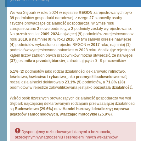
(Źródło: GUS, 31.XII.2024)
We wsi Stębark w roku 2024 w rejestrze
REGON
zarejestrowanych było
39
podmiotów gospodarki narodowej, z czego
27
stanowiły osoby
fizyczne prowadzące działalność gospodarczą. W tymże roku
zarejestrowano
2
nowe podmioty, a
2
podmioty zostały wyrejestrowane.
Na przestrzeni lat
2009
-
2024
najwięcej (
9
) podmiotów zarejestrowano w
roku
2019
, a najmniej (
0
) w roku
2010
. W tym samym okresie najwięcej
(
4
) podmiotów wykreślono z rejestru REGON w
2017
roku, najmniej (
1
)
podmiotów wyrejestrowano natomiast w
2023
roku. Analizując rejestr pod
kątem liczby zatrudnionych pracowników można stwierdzić, że najwięcej
(
37
) jest
mikro-przedsiębiorstw
, zatrudniających 0 - 9 pracowników.
5,1%
(
2
) podmiotów jako rodzaj działalności deklarowało
rolnictwo,
leśnictwo, łowiectwo i rybactwo
, jako
przemysł i budownictwo
swój
rodzaj działalności deklarowało
23,1%
(
9
) podmiotów, a
71,8%
(
28
)
podmiotów w rejestrze zakwalifikowana jest jako
pozostała działalność
.
Wśród osób fizycznych prowadzących działalność gospodarczą we wsi
Stębark najczęściej deklarowanymi rodzajami przeważającej działalności
są
Budownictwo (29.6%)
oraz
Handel hurtowy i detaliczny; naprawa
pojazdów samochodowych, włączając motocykle (25.9%)
.
Dysponujemy rozbudowanymi danymi o bezrobociu,
przeciętnym wynagrodzeniu i szeregiem innych wskaźników