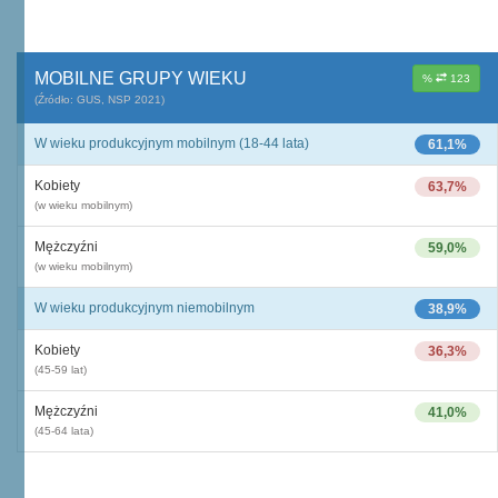
MOBILNE GRUPY WIEKU
%
123
(Źródło: GUS, NSP 2021)
W wieku produkcyjnym mobilnym (18-44 lata)
61,1%
Kobiety
63,7%
(w wieku mobilnym)
Mężczyźni
59,0%
(w wieku mobilnym)
W wieku produkcyjnym niemobilnym
38,9%
Kobiety
36,3%
(45-59 lat)
Mężczyźni
41,0%
(45-64 lata)