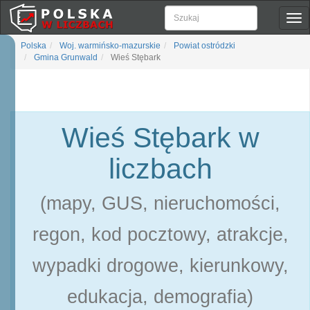
Pok
naw
Polska
Woj. warmińsko-mazurskie
Powiat ostródzki
Gmina Grunwald
Wieś Stębark
Wieś Stębark w
liczbach
(mapy, GUS, nieruchomości,
regon, kod pocztowy, atrakcje,
wypadki drogowe, kierunkowy,
edukacja, demografia)