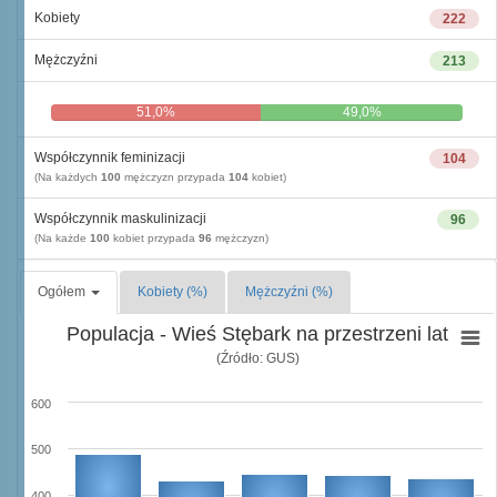
Kobiety
222
Mężczyźni
213
51,0%
49,0%
Współczynnik feminizacji
104
(Na każdych
100
mężczyzn przypada
104
kobiet)
Współczynnik maskulinizacji
96
(Na każde
100
kobiet przypada
96
mężczyzn)
Ogółem
Kobiety (%)
Mężczyźni (%)
Populacja - Wieś Stębark na przestrzeni lat
(Źródło: GUS)
600
500
400