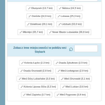
Olsztynek (13,7 km)
Nidzica (24,5 km)
Ostróda (24,9 km)
Lubawa (25,3 km)
Działdowo (29,1 km)
Lidzbark (33,0 km)
Miłomłyn (35,7 km)
Nowe Miasto Lubawskie (36,8 km)
Zobacz inne miejscowości w pobliżu wsi
Stębark
Kolonia Łącko (2,3 km)
Osada Zybułtowo (2,5 km)
Osada Grunwald (2,8 km)
Wieś Łodwigowo (2,9 km)
Wieś Góry Lubiańskie (3,0 km)
Wieś Grunwald (3,1 km)
Kolonia Lipowa Góra (3,3 km)
Wieś Lubian (3,6 km)
Wieś Zapieka (3,7 km)
Wieś Frygnowo (3,9 km)