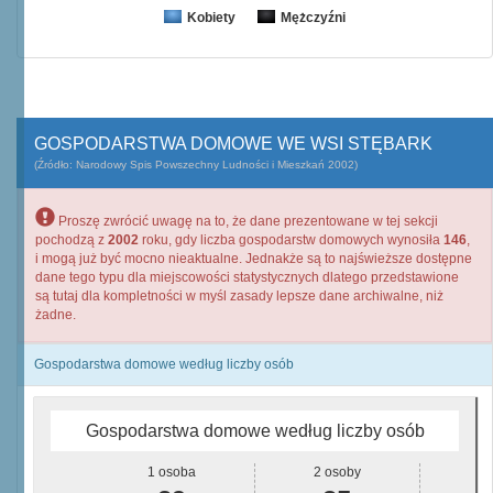
Kobiety
Mężczyźni
GOSPODARSTWA DOMOWE WE WSI STĘBARK
(Źródło: Narodowy Spis Powszechny Ludności i Mieszkań 2002)
Proszę zwrócić uwagę na to, że dane prezentowane w tej sekcji
pochodzą z
2002
roku, gdy liczba gospodarstw domowych wynosiła
146
,
i mogą już być mocno nieaktualne. Jednakże są to najświeższe dostępne
dane tego typu dla miejscowości statystycznych dlatego przedstawione
są tutaj dla kompletności w myśl zasady lepsze dane archiwalne, niż
żadne.
Gospodarstwa domowe według liczby osób
Gospodarstwa domowe według liczby osób
1 osoba
2 osoby