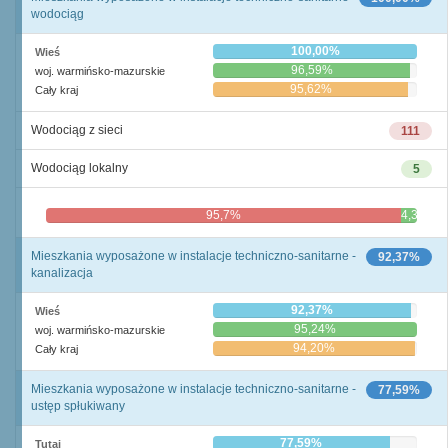
wodociąg
100,00%
Wieś
96,59%
woj. warmińsko-mazurskie
95,62%
Cały kraj
Wodociąg z sieci
111
Wodociąg lokalny
5
95,7%
4,3%
Mieszkania wyposażone w instalacje techniczno-sanitarne -
92,37%
kanalizacja
92,37%
Wieś
95,24%
woj. warmińsko-mazurskie
94,20%
Cały kraj
Mieszkania wyposażone w instalacje techniczno-sanitarne -
77,59%
ustęp spłukiwany
77,59%
Tutaj