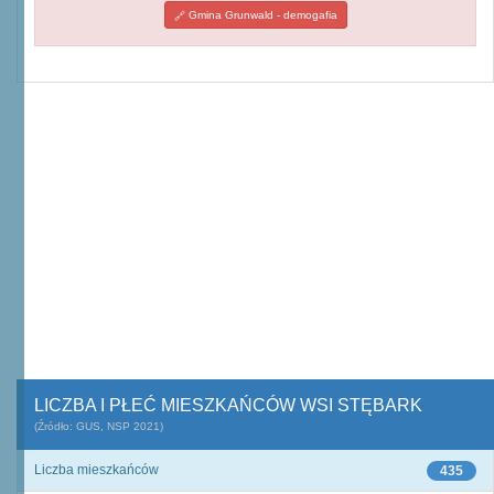
Gmina Grunwald - demogafia
LICZBA I PŁEĆ MIESZKAŃCÓW WSI STĘBARK
(Źródło: GUS, NSP 2021)
Liczba mieszkańców
435