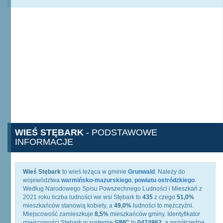
WIEŚ STĘBARK
- PODSTAWOWE
INFORMACJE
Wieś Stębark
to wieś leżąca w gminie
Grunwald
. Należy do
województwa
warmińsko-mazurskiego
,
powiatu ostródzkiego
.
Według Narodowego Spisu Powszechnego Ludności i Mieszkań z
2021 roku liczba ludności we wsi Stębark to
435
z czego
51,0%
mieszkańców stanowią kobiety, a
49,0%
ludności to mężczyźni.
Miejscowość zamieszkuje
8,5%
mieszkańców gminy. Identyfikator
miejscowości Stębark w systemie
SIMC
to
0474962
, a współrzędne