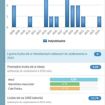
2
1
0
2011
2017
2012
2023
2018
2013
2024
2019
2008
2014
2020
2009
2015
2021
2010
2016
2022
Indywidualne
Łączna liczba izb w mieszkaniach oddanych do użytkowania w
6
2024
Przeciętna liczba izb w lokalu
6,00
(oddanego do użytkowania w 2024 roku)
6,00
Wieś
3,70
Warmińsko-mazurskie
3,74
Cała Polska
Liczba izb na 1000 ludności
13,79
(oddanych do użytkowania w 2024 roku)