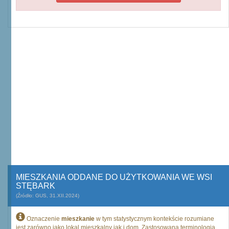
MIESZKANIA ODDANE DO UŻYTKOWANIA WE WSI
STĘBARK
(Źródło: GUS, 31.XII.2024)
Oznaczenie
mieszkanie
w tym statystycznym kontekście rozumiane
jest zarówno jako lokal mieszkalny jak i dom. Zastosowana terminologia