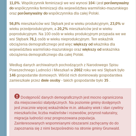
11,0%
. Współczynnik feminizacji we wsi wynosi
104
i jest
porównywalny
do
współczynnika feminizacji dla województwa warmińsko-mazurskiego
oraz
porównywalny do
współczynnika dla całej Polski.
56,8%
mieszkańców wsi Stębark jest w wieku produkcyjnym,
23,0%
w
wieku przedprodukcyjnym, a
20,2%
mieszkańców jest w wieku
poprodukcyjnym. Na 100 osób w wieku produkcyjnym przypada we we
wsi Stębark
76,1
osób w wieku nieprodukcyjnym. Ten wskaźnik
obciążenia demograficznego jest więc
większy od
wkażnika dla
województwa warmińsko-mazurskiego oraz
większy od
wskażnika
obciążenia demograficznego dla całej Polski.
Według danych archiwalnych pochodzących z Narodowego Spisu
Powszechnego Ludności i Mieszkań w
2002
roku we wsi Stębark było
146
gospodarstw domowych. Wśród nich dominowały gospodarstwa
zamieszkałe przez
dwie osoby
- takich gospodarstw było
35
.
Dostępność danych demograficznych jest mocno ograniczona
dla miejscowości statystycznych. Na poziomie gminy dostępnych
jest znacznie więcej wskaźników m.in. aktualny wiek i stan cywilny
mieszkańców, liczba małżeństw i rozwodów, przyrost naturalny,
migracja ludności oraz prognozowana populacja.
Zainteresowanych wspomnianymi obszarami zachęcamy do do
zapoznania się z nimi bezpośrednio na stronie gminy Grunwald.