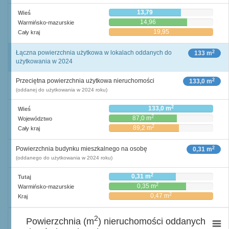
13,79
Wieś
14,96
Warmińsko-mazurskie
19,95
Cały kraj
2
Łączna powierzchnia użytkowa w lokalach oddanych do
133 m
użytkowania w 2024
2
Przeciętna powierzchnia użytkowa nieruchomości
133,0 m
(oddanej do użytkowania w 2024 roku)
2
133,0 m
Wieś
2
87,0 m
Województwo
2
89,2 m
Cały kraj
2
Powierzchnia budynku mieszkalnego na osobę
0,31 m
(oddanego do użytkowania w 2024 roku)
2
0,31 m
Tutaj
2
0,35 m
Warmińsko-mazurskie
2
0,47 m
Kraj
2
Powierzchnia (m
) nieruchomości oddanych