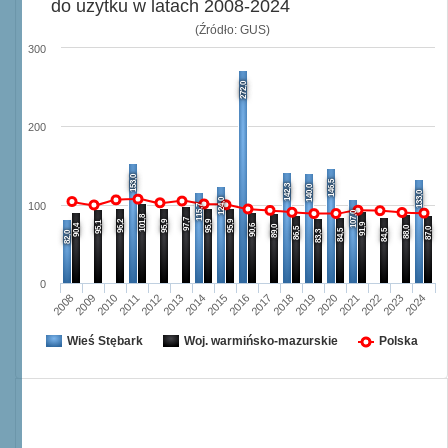
do użytku w latach 2008-2024
(Źródło: GUS)
300
272,0
200
153,0
146,5
142,3
140,0
133,0
124,0
100
115,7
107,0
101,8
97,7
96,2
95,9
95,9
95,9
95,1
91,9
90,4
90,6
89,0
88,0
86,5
87,0
84,5
84,5
83,3
82,0
0
2008
2009
2010
2011
2012
2013
2014
2015
2016
2017
2018
2019
2020
2021
2022
2023
2024
Wieś Stębark
Woj. warmińsko-mazurskie
Polska