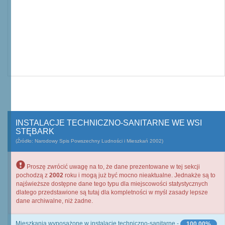
INSTALACJE TECHNICZNO-SANITARNE WE WSI
STĘBARK
(Źródło: Narodowy Spis Powszechny Ludności i Mieszkań 2002)
Proszę zwrócić uwagę na to, że dane prezentowane w tej sekcji
pochodzą z
2002
roku i mogą już być mocno nieaktualne. Jednakże są to
najświeższe dostępne dane tego typu dla miejscowości statystycznych
dlatego przedstawione są tutaj dla kompletności w myśl zasady lepsze
dane archiwalne, niż żadne.
Mieszkania wyposażone w instalacje techniczno-sanitarne -
100,00%