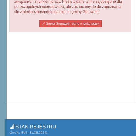
związanych z rynkiem pracy. Niestety dane te nie są dostępne dla
poszczególnych miejscowości, ale zachęcamy do do zapoznania
się z nimi bezpośrednio na stronie gminy Grunwald.
Gmina Grunwald - dane o rynku pracy
STAN REJESTRU
(Źródło: GUS, 31.XII.2024)