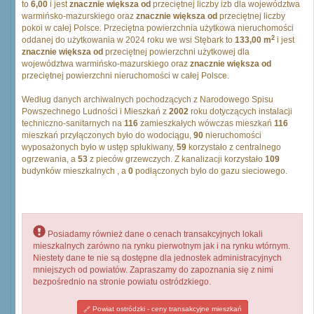
to
6,00
i jest
znacznie większa od
przeciętnej liczby izb dla województwa
warmińsko-mazurskiego oraz
znacznie większa od
przeciętnej liczby
pokoi w całej Polsce. Przeciętna powierzchnia użytkowa nieruchomości
2
oddanej do użytkowania w 2024 roku we wsi Stębark to
133,00 m
i jest
znacznie większa od
przeciętnej powierzchni użytkowej dla
województwa warmińsko-mazurskiego oraz
znacznie większa od
przeciętnej powierzchni nieruchomości w całej Polsce.
Według danych archiwalnych pochodzących z Narodowego Spisu
Powszechnego Ludności i Mieszkań z
2002
roku dotyczących instalacji
techniczno-sanitarnych na
116
zamieszkałych wówczas mieszkań
116
mieszkań przyłączonych było do wodociągu,
90
nieruchomości
wyposażonych było w ustęp spłukiwany,
59
korzystało z centralnego
ogrzewania, a
53
z pieców grzewczych. Z kanalizacji korzystało
109
budynków mieszkalnych , a
0
podłączonych było do gazu sieciowego.
Posiadamy również dane o cenach transakcyjnych lokali
mieszkalnych zarówno na rynku pierwotnym jak i na rynku wtórnym.
Niestety dane te nie są dostępne dla jednostek administracyjnych
mniejszych od powiatów. Zapraszamy do zapoznania się z nimi
bezpośrednio na stronie powiatu ostródzkiego.
Powiat ostródzki - ceny transakcyjne mieszkań