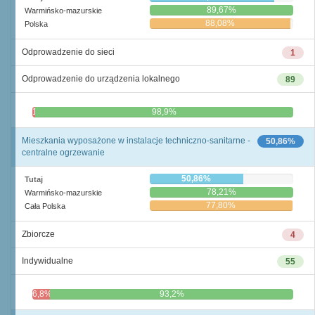
89,67%
Warmińsko-mazurskie
88,08%
Polska
Odprowadzenie do sieci
1
Odprowadzenie do urządzenia lokalnego
89
1,1%
98,9%
Mieszkania wyposażone w instalacje techniczno-sanitarne -
50,86%
centralne ogrzewanie
50,86%
Tutaj
78,21%
Warmińsko-mazurskie
77,80%
Cała Polska
Zbiorcze
4
Indywidualne
55
6,8%
93,2%