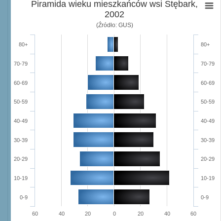
Piramida wieku mieszkańców wsi Stębark,
2002
(Źródło: GUS)
80+
80+
70-79
70-79
60-69
60-69
50-59
50-59
40-49
40-49
30-39
30-39
20-29
20-29
10-19
10-19
0-9
0-9
60
40
20
0
20
40
60