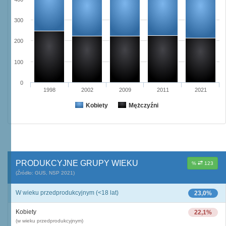
300
200
100
0
1998
2002
2009
2011
2021
Kobiety
Mężczyźni
PRODUKCYJNE GRUPY WIEKU
%
123
(Źródło: GUS, NSP 2021)
W wieku przedprodukcyjnym (<18 lat)
23,0%
Kobiety
22,1%
(w wieku przedprodukcyjnym)