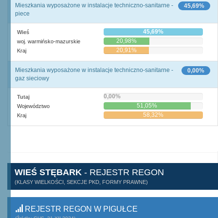
Mieszkania wyposażone w instalacje techniczno-sanitarne -
45,69%
piece
45,69%
Wieś
20,98%
woj. warmińsko-mazurskie
20,91%
Kraj
Mieszkania wyposażone w instalacje techniczno-sanitarne -
0,00%
gaz sieciowy
0,00%
Tutaj
51,05%
Województwo
58,32%
Kraj
WIEŚ STĘBARK
- REJESTR REGON
(KLASY WIELKOŚCI, SEKCJE PKD, FORMY PRAWNE)
REJESTR REGON W PIGUŁCE