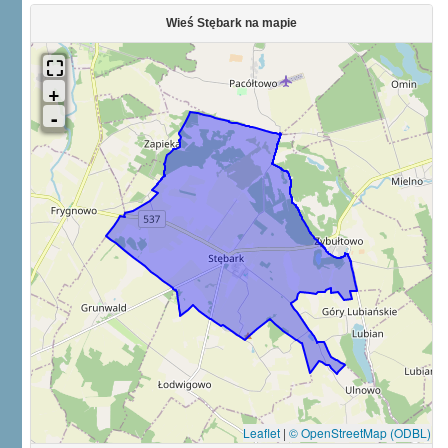
Wieś Stębark na mapie
Leaflet
|
© OpenStreetMap (ODBL)