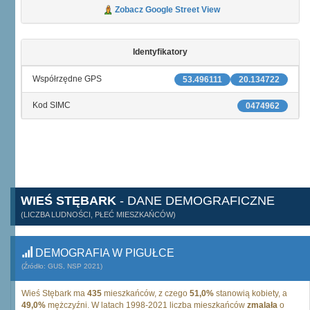
Zobacz Google Street View
Identyfikatory
Współrzędne GPS
53.496111
20.134722
Kod SIMC
0474962
WIEŚ STĘBARK
- DANE DEMOGRAFICZNE
(LICZBA LUDNOŚCI, PŁEĆ MIESZKAŃCÓW)
DEMOGRAFIA W PIGUŁCE
(Źródło: GUS, NSP 2021)
Wieś Stębark ma
435
mieszkańców, z czego
51,0%
stanowią kobiety, a
49,0%
mężczyźni. W latach 1998-2021 liczba mieszkańców
zmalała
o