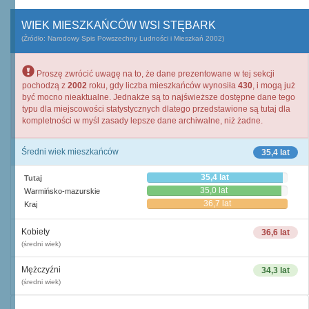
WIEK MIESZKAŃCÓW WSI STĘBARK
(Źródło: Narodowy Spis Powszechny Ludności i Mieszkań 2002)
Proszę zwrócić uwagę na to, że dane prezentowane w tej sekcji
pochodzą z
2002
roku, gdy liczba mieszkańców wynosiła
430
, i mogą już
być mocno nieaktualne. Jednakże są to najświeższe dostępne dane tego
typu dla miejscowości statystycznych dlatego przedstawione są tutaj dla
kompletności w myśl zasady lepsze dane archiwalne, niż żadne.
Średni wiek mieszkańców
35,4 lat
35,4 lat
Tutaj
35,0 lat
Warmińsko-mazurskie
36,7 lat
Kraj
Kobiety
36,6 lat
(średni wiek)
Mężczyźni
34,3 lat
(średni wiek)