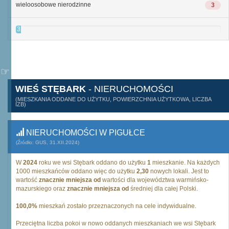
wieloosobowe nierodzinne
3
3
WIEŚ STĘBARK
- NIERUCHOMOŚCI
(MIESZKANIA ODDANE DO UŻYTKU, POWIERZCHNIA UŻYTKOWA, LICZBA
IZB)
NIERUCHOMOŚCI W PIGUŁCE
(Źródło: GUS, 31.XII.2024)
W
2024
roku we wsi Stębark oddano do użytku
1
mieszkanie. Na każdych
1000 mieszkańców oddano więc do użytku
2,30
nowych lokali. Jest to
wartość
znacznie mniejsza od
wartości dla województwa warmińsko-
mazurskiego oraz
znacznie mniejsza od
średniej dla całej Polski.
100,0%
mieszkań zostało przeznaczonych na cele indywidualne.
Przeciętna liczba pokoi w nowo oddanych mieszkaniach we wsi Stębark