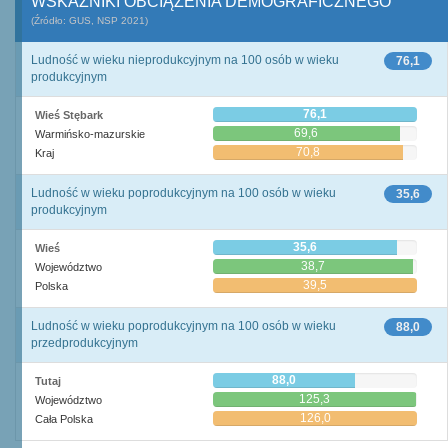
WSKAŹNIKI OBCIĄŻENIA DEMOGRAFICZNEGO
(Źródło: GUS, NSP 2021)
Ludność w wieku nieprodukcyjnym na 100 osób w wieku
76,1
produkcyjnym
76,1
Wieś Stębark
69,6
Warmińsko-mazurskie
70,8
Kraj
Ludność w wieku poprodukcyjnym na 100 osób w wieku
35,6
produkcyjnym
35,6
Wieś
38,7
Województwo
39,5
Polska
Ludność w wieku poprodukcyjnym na 100 osób w wieku
88,0
przedprodukcyjnym
88,0
Tutaj
125,3
Województwo
126,0
Cała Polska