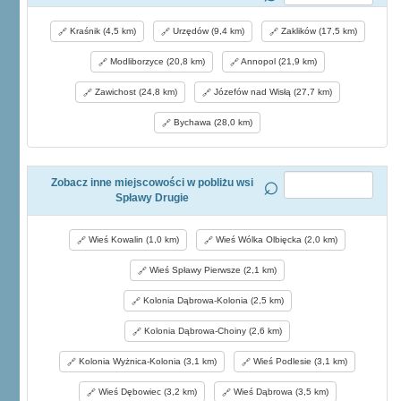
Kraśnik (4,5 km)
Urzędów (9,4 km)
Zaklików (17,5 km)
Modliborzyce (20,8 km)
Annopol (21,9 km)
Zawichost (24,8 km)
Józefów nad Wisłą (27,7 km)
Bychawa (28,0 km)
Zobacz inne miejscowości w pobliżu wsi
Spławy Drugie
Wieś Kowalin (1,0 km)
Wieś Wólka Olbięcka (2,0 km)
Wieś Spławy Pierwsze (2,1 km)
Kolonia Dąbrowa-Kolonia (2,5 km)
Kolonia Dąbrowa-Choiny (2,6 km)
Kolonia Wyżnica-Kolonia (3,1 km)
Wieś Podlesie (3,1 km)
Wieś Dębowiec (3,2 km)
Wieś Dąbrowa (3,5 km)