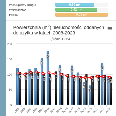
2
0,39 m
Wieś Spławy Drugie
2
0,42 m
Województwo
2
0,53 m
Polska
2
Powierzchnia (m
) nieruchomości oddanych
do użytku w latach 2008-2023
(Źródło: GUS)
200
176,0
150
155,3
138,0
130,5
129,0
121,0
120,0
119,0
100
109,7
107,7
107,7
107,6
106,2
106,0
105,4
102,5
101,7
100,5
100,7
98,1
96,9
97,1
96,3
96,0
94,9
92,8
76,0
64,0
50
0
2008
2009
2010
2011
2012
2013
2014
2015
2016
2017
2018
2019
2020
2021
2022
2023