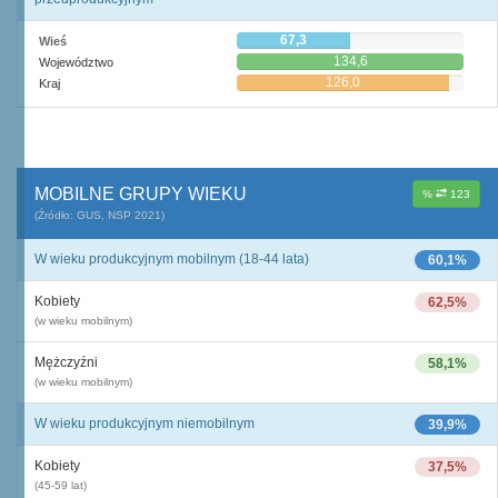
67,3
Wieś
134,6
Województwo
126,0
Kraj
MOBILNE GRUPY WIEKU
%
123
(Źródło: GUS, NSP 2021)
W wieku produkcyjnym mobilnym (18-44 lata)
60,1%
Kobiety
62,5%
(w wieku mobilnym)
Mężczyźni
58,1%
(w wieku mobilnym)
W wieku produkcyjnym niemobilnym
39,9%
Kobiety
37,5%
(45-59 lat)