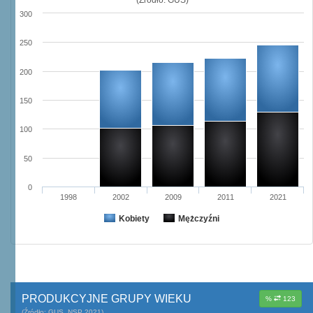
300
250
200
150
100
50
0
1998
2002
2009
2011
2021
Kobiety
Mężczyźni
PRODUKCYJNE GRUPY WIEKU
%
123
(Źródło: GUS, NSP 2021)