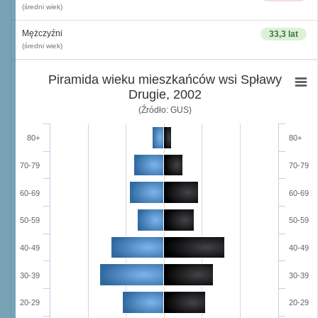
(średni wiek)
Mężczyźni
33,3 lat
(średni wiek)
Piramida wieku mieszkańców wsi Spławy
Drugie, 2002
(Źródło: GUS)
80+
80+
70-79
70-79
60-69
60-69
50-59
50-59
40-49
40-49
30-39
30-39
20-29
20-29