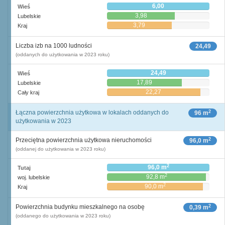
6,00
Wieś
3,98
Lubelskie
3,79
Kraj
Liczba izb na 1000 ludności
24,49
(oddanych do użytkowania w 2023 roku)
24,49
Wieś
17,89
Lubelskie
22,27
Cały kraj
2
Łączna powierzchnia użytkowa w lokalach oddanych do
96 m
użytkowania w 2023
2
Przeciętna powierzchnia użytkowa nieruchomości
96,0 m
(oddanej do użytkowania w 2023 roku)
2
96,0 m
Tutaj
2
92,8 m
woj. lubelskie
2
90,0 m
Kraj
2
Powierzchnia budynku mieszkalnego na osobę
0,39 m
(oddanego do użytkowania w 2023 roku)