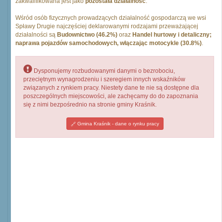
zakwalifikowana jest jako
pozostała działalność
.
Wśród osób fizycznych prowadzących działalność gospodarczą we wsi
Spławy Drugie najczęściej deklarowanymi rodzajami przeważającej
działalności są
Budownictwo (46.2%)
oraz
Handel hurtowy i detaliczny;
naprawa pojazdów samochodowych, włączając motocykle (30.8%)
.
Dysponujemy rozbudowanymi danymi o bezrobociu,
przeciętnym wynagrodzeniu i szeregiem innych wskaźników
związanych z rynkiem pracy. Niestety dane te nie są dostępne dla
poszczególnych miejscowości, ale zachęcamy do do zapoznania
się z nimi bezpośrednio na stronie gminy Kraśnik.
Gmina Kraśnik - dane o rynku pracy