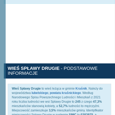
WIEŚ SPŁAWY DRUGIE
- PODSTAWOWE
INFORMACJE
Wieś Spławy Drugie
to wieś leżąca w gminie
Kraśnik
. Należy do
województwa
lubelskiego
,
powiatu kraśnickiego
. Według
Narodowego Spisu Powszechnego Ludności i Mieszkań z 2021
roku liczba ludności we wsi Spławy Drugie to
245
z czego
47,3%
mieszkańców stanowią kobiety, a
52,7%
ludności to mężczyźni.
Miejscowość zamieszkuje
3,5%
mieszkańców gminy. Identyfikator
miejscowości Spławy Drugie w systemie
SIMC
to
0383975
, a