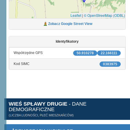
Leaflet
|
© OpenStreetMap (ODBL)
Zobacz Google Street View
Identyfikatory
Współrzędne GPS
50.910278
22.166111
Kod SIMC
0383975
WIEŚ SPŁAWY DRUGIE
- DANE
DEMOGRAFICZNE
(LICZBA LUDNOŚCI, PŁEĆ MIESZKAŃCÓW)