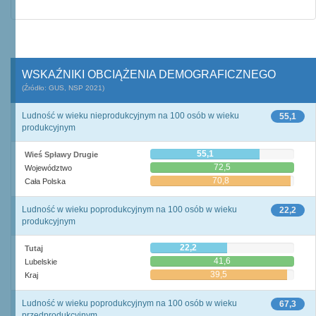
WSKAŹNIKI OBCIĄŻENIA DEMOGRAFICZNEGO
(Źródło: GUS, NSP 2021)
Ludność w wieku nieprodukcyjnym na 100 osób w wieku
55,1
produkcyjnym
55,1
Wieś Spławy Drugie
72,5
Województwo
70,8
Cała Polska
Ludność w wieku poprodukcyjnym na 100 osób w wieku
22,2
produkcyjnym
22,2
Tutaj
41,6
Lubelskie
39,5
Kraj
Ludność w wieku poprodukcyjnym na 100 osób w wieku
67,3
przedprodukcyjnym