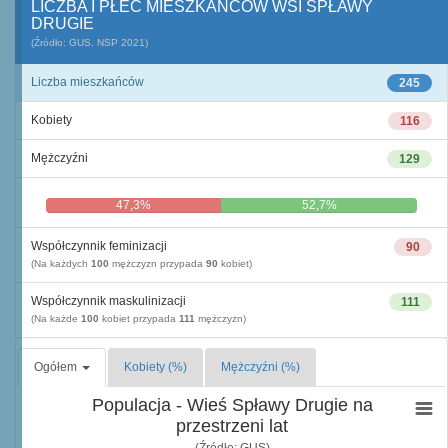
LICZBA I PŁEĆ MIESZKAŃCÓW WSI SPŁAWY
DRUGIE
(Źródło: GUS, NSP 2021)
Liczba mieszkańców
245
Kobiety
116
Mężczyźni
129
47,3%
52,7%
Współczynnik feminizacji
90
(Na każdych
100
mężczyzn przypada
90
kobiet)
Współczynnik maskulinizacji
111
(Na każde
100
kobiet przypada
111
mężczyzn)
Ogółem
Kobiety (%)
Mężczyźni (%)
Populacja - Wieś Spławy Drugie na
przestrzeni lat
(Źródło: GUS)