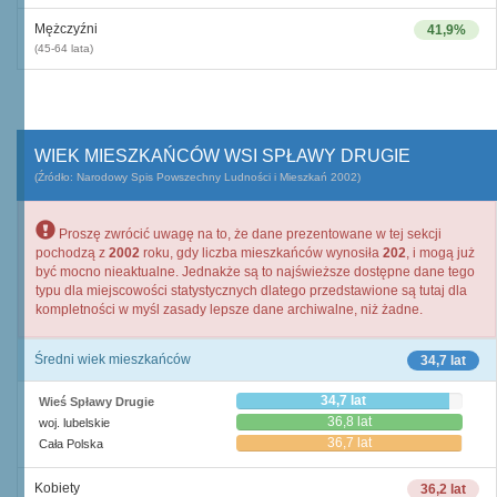
Mężczyźni
41,9%
(45-64 lata)
WIEK MIESZKAŃCÓW WSI SPŁAWY DRUGIE
(Źródło: Narodowy Spis Powszechny Ludności i Mieszkań 2002)
Proszę zwrócić uwagę na to, że dane prezentowane w tej sekcji
pochodzą z
2002
roku, gdy liczba mieszkańców wynosiła
202
, i mogą już
być mocno nieaktualne. Jednakże są to najświeższe dostępne dane tego
typu dla miejscowości statystycznych dlatego przedstawione są tutaj dla
kompletności w myśl zasady lepsze dane archiwalne, niż żadne.
Średni wiek mieszkańców
34,7 lat
34,7 lat
Wieś Spławy Drugie
36,8 lat
woj. lubelskie
36,7 lat
Cała Polska
Kobiety
36,2 lat