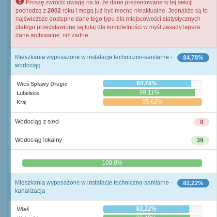
Proszę zwrócić uwagę na to, że dane prezentowane w tej sekcji
pochodzą z
2002
roku i mogą już być mocno nieaktualne. Jednakże są to
najświeższe dostępne dane tego typu dla miejscowości statystycznych
dlatego przedstawione są tutaj dla kompletności w myśl zasady lepsze
dane archiwalne, niż żadne.
Mieszkania wyposażone w instalacje techniczno-sanitarne -
84,78%
wodociąg
84,78%
Wieś Spławy Drugie
89,11%
Lubelskie
95,62%
Kraj
Wodociąg z sieci
0
Wodociąg lokalny
39
0,0%
100,0%
Mieszkania wyposażone w instalacje techniczno-sanitarne -
82,22%
kanalizacja
82,22%
Wieś