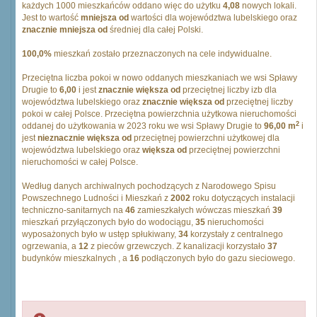
każdych 1000 mieszkańców oddano więc do użytku
4,08
nowych lokali.
Jest to wartość
mniejsza od
wartości dla województwa lubelskiego oraz
znacznie mniejsza od
średniej dla całej Polski.
100,0%
mieszkań zostało przeznaczonych na cele indywidualne.
Przeciętna liczba pokoi w nowo oddanych mieszkaniach we wsi Spławy
Drugie to
6,00
i jest
znacznie większa od
przeciętnej liczby izb dla
województwa lubelskiego oraz
znacznie większa od
przeciętnej liczby
pokoi w całej Polsce. Przeciętna powierzchnia użytkowa nieruchomości
2
oddanej do użytkowania w 2023 roku we wsi Spławy Drugie to
96,00 m
i
jest
nieznacznie większa od
przeciętnej powierzchni użytkowej dla
województwa lubelskiego oraz
większa od
przeciętnej powierzchni
nieruchomości w całej Polsce.
Według danych archiwalnych pochodzących z Narodowego Spisu
Powszechnego Ludności i Mieszkań z
2002
roku dotyczących instalacji
techniczno-sanitarnych na
46
zamieszkałych wówczas mieszkań
39
mieszkań przyłączonych było do wodociągu,
35
nieruchomości
wyposażonych było w ustęp spłukiwany,
34
korzystały z centralnego
ogrzewania, a
12
z pieców grzewczych. Z kanalizacji korzystało
37
budynków mieszkalnych , a
16
podłączonych było do gazu sieciowego.