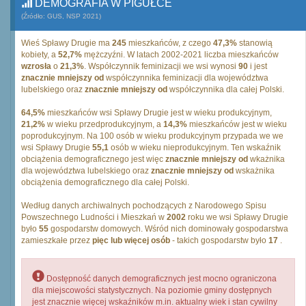
DEMOGRAFIA W PIGUŁCE
(Źródło: GUS, NSP 2021)
Wieś Spławy Drugie ma
245
mieszkańców, z czego
47,3%
stanowią
kobiety, a
52,7%
mężczyźni. W latach 2002-2021 liczba mieszkańców
wzrosła
o
21,3%
. Współczynnik feminizacji we wsi wynosi
90
i jest
znacznie mniejszy od
współczynnika feminizacji dla województwa
lubelskiego oraz
znacznie mniejszy od
współczynnika dla całej Polski.
64,5%
mieszkańców wsi Spławy Drugie jest w wieku produkcyjnym,
21,2%
w wieku przedprodukcyjnym, a
14,3%
mieszkańców jest w wieku
poprodukcyjnym. Na 100 osób w wieku produkcyjnym przypada we we
wsi Spławy Drugie
55,1
osób w wieku nieprodukcyjnym. Ten wskaźnik
obciążenia demograficznego jest więc
znacznie mniejszy od
wkażnika
dla województwa lubelskiego oraz
znacznie mniejszy od
wskażnika
obciążenia demograficznego dla całej Polski.
Według danych archiwalnych pochodzących z Narodowego Spisu
Powszechnego Ludności i Mieszkań w
2002
roku we wsi Spławy Drugie
było
55
gospodarstw domowych. Wśród nich dominowały gospodarstwa
zamieszkałe przez
pięc lub więcej osób
- takich gospodarstw było
17
.
Dostępność danych demograficznych jest mocno ograniczona
dla miejscowości statystycznych. Na poziomie gminy dostępnych
jest znacznie więcej wskaźników m.in. aktualny wiek i stan cywilny