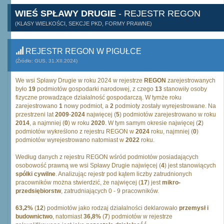
WIEŚ SPŁAWY DRUGIE
- REJESTR REGON
(KLASY WIELKOŚCI, SEKCJE PKD, FORMY PRAWNE)
REJESTR REGON W PIGUŁCE
(Źródło: GUS, 31.XII.2024)
We wsi Spławy Drugie w roku 2024 w rejestrze
REGON
zarejestrowanych
było
19
podmiotów gospodarki narodowej, z czego
13
stanowiły osoby
fizyczne prowadzące działalność gospodarczą. W tymże roku
zarejestrowano
1
nowy podmiot, a
2
podmioty zostały wyrejestrowane. Na
przestrzeni lat
2009
-
2024
najwięcej (
5
) podmiotów zarejestrowano w roku
2014
, a najmniej (
0
) w roku
2020
. W tym samym okresie najwięcej (
2
)
podmiotów wykreślono z rejestru REGON w
2024
roku, najmniej (
0
)
podmiotów wyrejestrowano natomiast w
2022
roku.
Według danych z rejestru REGON wśród podmiotów posiadających
osobowość prawną we wsi Spławy Drugie najwięcej (
4
) jest stanowiących
spólki cywilne
. Analizując rejestr pod kątem liczby zatrudnionych
pracowników można stwierdzić, że najwięcej (
17
) jest
mikro-
przedsiębiorstw
, zatrudniających 0 - 9 pracowników.
63,2%
(
12
) podmiotów jako rodzaj działalności deklarowało
przemysł i
budownictwo
, natomiast
36,8%
(
7
) podmiotów w rejestrze