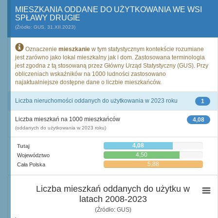
MIESZKANIA ODDANE DO UŻYTKOWANIA WE WSI
SPŁAWY DRUGIE
(Źródło: GUS, 31.XII.2023)
Oznaczenie
mieszkanie
w tym statystycznym kontekście rozumiane
jest zarówno jako lokal mieszkalny jak i dom. Zastosowana terminologia
jest zgodna z tą stosowaną przez Główny Urząd Statystyczny (GUS). Przy
obliczeniach wskaźników na 1000 ludności zastosowano
najaktualniejsze dostępne dane o liczbie mieszkańców.
Liczba nieruchomości oddanych do użytkowania w 2023 roku
1
Liczba mieszkań na 1000 mieszkańców
4,08
(oddanych do użytkowania w 2023 roku)
4,08
Tutaj
4,50
Województwo
5,88
Cała Polska
Liczba mieszkań oddanych do użytku w
latach 2008-2023
(Źródło: GUS)