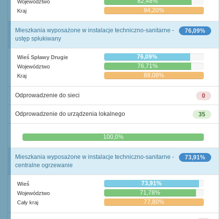
82,48%
Województwo
94,20%
Kraj
Mieszkania wyposażone w instalacje techniczno-sanitarne -
76,09%
ustęp spłukiwany
76,09%
Wieś Spławy Drugie
76,71%
Województwo
88,08%
Kraj
Odprowadzenie do sieci
0
Odprowadzenie do urządzenia lokalnego
35
0,0%
100,0%
Mieszkania wyposażone w instalacje techniczno-sanitarne -
73,91%
centralne ogrzewanie
73,91%
Wieś
71,78%
Województwo
77,80%
Cały kraj