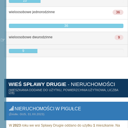
10
wieloosobowe jednorodzinne
36
36
wieloosobowe dwurodzinne
9
9
WIEŚ SPŁAWY DRUGIE
- NIERUCHOMOŚCI
(MIESZKANIA ODDANE DO UŻYTKU, POWIERZCHNIA UŻYTKOWA, LICZBA
IZB)
NIERUCHOMOŚCI W PIGUŁCE
(Źródło: GUS, 31.XII.2023)
W
2023
roku we wsi Spławy Drugie oddano do użytku
1
mieszkanie. Na