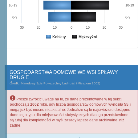
10-19
10-19
0-9
0-9
30
20
10
0
10
20
30
Kobiety
Mężczyźni
GOSPODARSTWA DOMOWE WE WSI SPŁAWY
DRUGIE
(Źródło: Narodowy Spis Powszechny Ludności i Mieszkań 2002)
Proszę zwrócić uwagę na to, że dane prezentowane w tej sekcji
pochodzą z
2002
roku, gdy liczba gospodarstw domowych wynosiła
55
, i
mogą już być mocno nieaktualne. Jednakże są to najświeższe dostępne
dane tego typu dla miejscowości statystycznych dlatego przedstawione
są tutaj dla kompletności w myśl zasady lepsze dane archiwalne, niż
żadne.