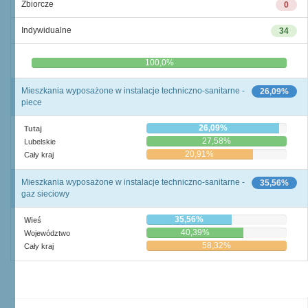
Zbiorcze
0
Indywidualne
34
0,0%
100,0%
Mieszkania wyposażone w instalacje techniczno-sanitarne -
26,09%
piece
26,09%
Tutaj
27,58%
Lubelskie
20,91%
Cały kraj
Mieszkania wyposażone w instalacje techniczno-sanitarne -
35,56%
gaz sieciowy
35,56%
Wieś
40,39%
Województwo
58,32%
Cały kraj