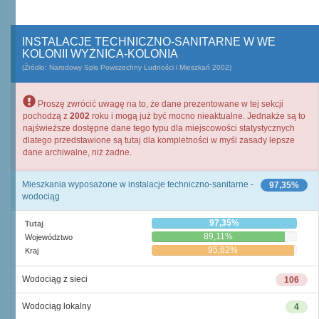
INSTALACJE TECHNICZNO-SANITARNE W WE
KOLONII WYŻNICA-KOLONIA
(Źródło: Narodowy Spis Powszechny Ludności i Mieszkań 2002)
Proszę zwrócić uwagę na to, że dane prezentowane w tej sekcji
pochodzą z
2002
roku i mogą już być mocno nieaktualne. Jednakże są to
najświeższe dostępne dane tego typu dla miejscowości statystycznych
dlatego przedstawione są tutaj dla kompletności w myśl zasady lepsze
dane archiwalne, niż żadne.
Mieszkania wyposażone w instalacje techniczno-sanitarne -
97,35%
wodociąg
97,35%
Tutaj
89,11%
Województwo
95,62%
Kraj
Wodociąg z sieci
106
Wodociąg lokalny
4