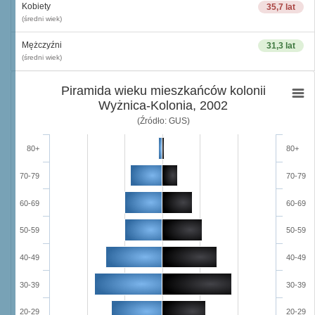
Kobiety
35,7 lat
(średni wiek)
Mężczyźni
31,3 lat
(średni wiek)
Piramida wieku mieszkańców kolonii
Wyżnica-Kolonia, 2002
(Źródło: GUS)
80+
80+
70-79
70-79
60-69
60-69
50-59
50-59
40-49
40-49
30-39
30-39
20-29
20-29