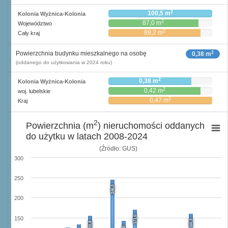
2
100,5 m
Kolonia Wyżnica-Kolonia
2
87,0 m
Województwo
2
89,2 m
Cały kraj
2
Powierzchnia budynku mieszkalnego na osobę
0,38 m
(oddanego do użytkowania w 2024 roku)
2
0,38 m
Kolonia Wyżnica-Kolonia
2
0,42 m
woj. lubelskie
2
0,47 m
Kraj
2
Powierzchnia (m
) nieruchomości oddanych
do użytku w latach 2008-2024
(Źródło: GUS)
300
250
246,0
200
171,0
150
160,3
155,8