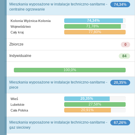
Mieszkania wyposażone w instalacje techniczno-sanitarne -
74,34%
centralne ogrzewanie
74,34%
Kolonia Wyżnica-Kolonia
71,78%
Województwo
77,80%
Cały kraj
Zbiorcze
0
Indywidualne
84
0,0%
100,0%
Mieszkania wyposażone w instalacje techniczno-sanitarne -
20,35%
piece
20,35%
Wieś
27,58%
Lubelskie
20,91%
Cała Polska
Mieszkania wyposażone w instalacje techniczno-sanitarne -
67,26%
gaz sieciowy