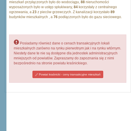
mieszkań przyłączonych było do wodociągu,
88
nieruchomości
wyposażonych było w ustęp spłukiwany,
84
korzystały z centralnego
ogrzewania, a
23
z pieców grzewczych. Z kanalizacji korzystało
89
budynków mieszkalnych , a
76
podłączonych było do gazu sieciowego.
Posiadamy również dane o cenach transakcyjnych lokali
mieszkalnych zarówno na rynku pierwotnym jak i na rynku wtórnym.
Niestety dane te nie są dostępne dla jednostek administracyjnych
mniejszych od powiatów. Zapraszamy do zapoznania się z nimi
bezpośrednio na stronie powiatu kraśnickiego.
Powiat kraśnicki - ceny transakcyjne mieszkań