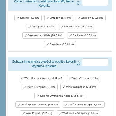
Zobacz miasta w pobliżu kolonii Wyżnica-
Kolonia
Kraśnik (4,3 km)
Urzędów (6,4 km)
Zaklików (20,6 km)
Annopol (22,8 km)
Modliborzyce (23,3 km)
Józefów nad Wisłą (26,5 km)
Bychawa (26,5 km)
Zawichost (26,6 km)
Zobacz inne miejscowości w pobliżu kolonii
Wyżnica-Kolonia
Wieś Ośrodek-Wyżnica (0,8 km)
Wieś Wyżnica (1,3 km)
Wieś Suchynia (2,0 km)
Wieś Wyżnianka (2,3 km)
Kolonia Wyżnianka-Kolonia (2,5 km)
Wieś Spławy Pierwsze (3,0 km)
Wieś Spławy Drugie (3,1 km)
Wieś Kowalin (3,7 km)
Wieś Wólka Olbięcka (4,0 km)