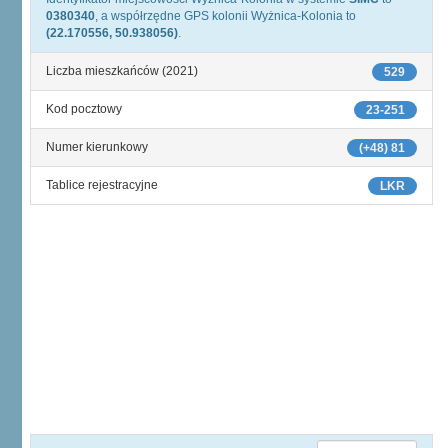
0380340
, a współrzędne GPS kolonii Wyżnica-Kolonia to
(22.170556, 50.938056)
.
Liczba mieszkańców (2021)
529
Kod pocztowy
23-251
Numer kierunkowy
(+48) 81
Tablice rejestracyjne
LKR