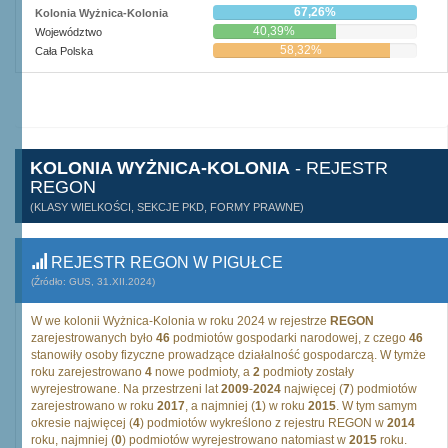
67,26%
Kolonia Wyżnica-Kolonia
40,39%
Województwo
58,32%
Cała Polska
KOLONIA WYŻNICA-KOLONIA
- REJESTR
REGON
(KLASY WIELKOŚCI, SEKCJE PKD, FORMY PRAWNE)
REJESTR REGON W PIGUŁCE
(Źródło: GUS, 31.XII.2024)
W we kolonii Wyżnica-Kolonia w roku 2024 w rejestrze
REGON
zarejestrowanych było
46
podmiotów gospodarki narodowej, z czego
46
stanowiły osoby fizyczne prowadzące działalność gospodarczą. W tymże
roku zarejestrowano
4
nowe podmioty, a
2
podmioty zostały
wyrejestrowane. Na przestrzeni lat
2009
-
2024
najwięcej (
7
) podmiotów
zarejestrowano w roku
2017
, a najmniej (
1
) w roku
2015
. W tym samym
okresie najwięcej (
4
) podmiotów wykreślono z rejestru REGON w
2014
roku, najmniej (
0
) podmiotów wyrejestrowano natomiast w
2015
roku.