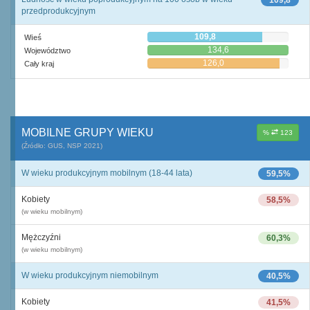
109,8
przedprodukcyjnym
109,8
Wieś
134,6
Województwo
126,0
Cały kraj
MOBILNE GRUPY WIEKU
%
123
(Źródło: GUS, NSP 2021)
W wieku produkcyjnym mobilnym (18-44 lata)
59,5%
Kobiety
58,5%
(w wieku mobilnym)
Mężczyźni
60,3%
(w wieku mobilnym)
W wieku produkcyjnym niemobilnym
40,5%
Kobiety
41,5%