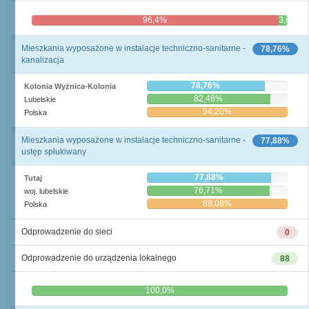
96,4%
3,6%
Mieszkania wyposażone w instalacje techniczno-sanitarne -
78,76%
kanalizacja
78,76%
Kolonia Wyżnica-Kolonia
82,48%
Lubelskie
94,20%
Polska
Mieszkania wyposażone w instalacje techniczno-sanitarne -
77,88%
ustęp spłukiwany
77,88%
Tutaj
76,71%
woj. lubelskie
88,08%
Polska
Odprowadzenie do sieci
0
Odprowadzenie do urządzenia lokalnego
88
0,0%
100,0%