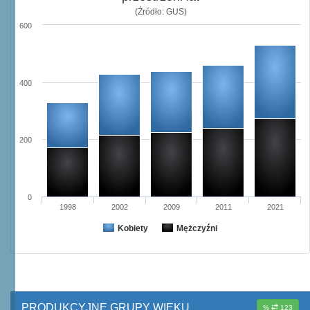
(Źródło: GUS)
600
400
200
0
1998
2002
2009
2011
2021
Kobiety
Mężczyźni
PRODUKCYJNE GRUPY WIEKU
%
123