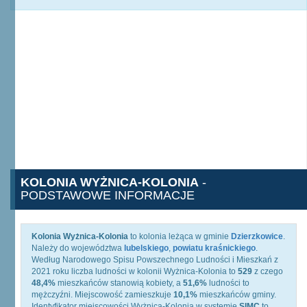
KOLONIA WYŻNICA-KOLONIA
-
PODSTAWOWE INFORMACJE
Kolonia Wyżnica-Kolonia
to kolonia leżąca w gminie
Dzierzkowice
.
Należy do województwa
lubelskiego
,
powiatu kraśnickiego
.
Według Narodowego Spisu Powszechnego Ludności i Mieszkań z
2021 roku liczba ludności w kolonii Wyżnica-Kolonia to
529
z czego
48,4%
mieszkańców stanowią kobiety, a
51,6%
ludności to
mężczyźni. Miejscowość zamieszkuje
10,1%
mieszkańców gminy.
Identyfikator miejscowości Wyżnica-Kolonia w systemie
SIMC
to