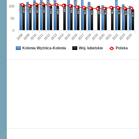
143,0
133,8
126,5
124,3
100
118,0
118,0
111,7
109,7
107,6
107,7
107,7
107,3
106,2
105,4
103,7
102,5
101,7
100,5
100,7
100,5
98,1
96,9
97,1
96,3
94,9
92,8
87,0
50
0
2008
2009
2010
2011
2012
2013
2014
2015
2016
2017
2018
2019
2020
2021
2022
2023
2024
Kolonia Wyżnica-Kolonia
Woj. lubelskie
Polska