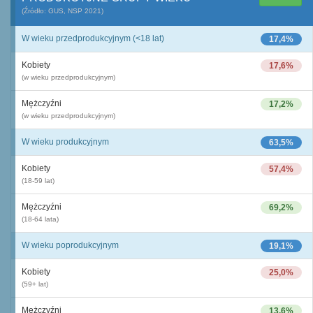
(Źródło: GUS, NSP 2021)
W wieku przedprodukcyjnym (<18 lat)
17,4%
Kobiety
17,6%
(w wieku przedprodukcyjnym)
Mężczyźni
17,2%
(w wieku przedprodukcyjnym)
W wieku produkcyjnym
63,5%
Kobiety
57,4%
(18-59 lat)
Mężczyźni
69,2%
(18-64 lata)
W wieku poprodukcyjnym
19,1%
Kobiety
25,0%
(59+ lat)
Mężczyźni
13,6%