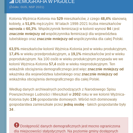
DEMOGRAFIA W PIGUŁCE
(Źródło: GUS, NSP 2021)
Kolonia Wyżnica-Kolonia ma
529
mieszkańców, z czego
48,4%
stanowią
kobiety, a
51,6%
mężczyźni. W latach 1998-2021 liczba mieszkańców
wzrosła
o
60,3%
. Współczynnik feminizacji w kolonii wynosi
94
i jest
znacznie mniejszy od
współczynnika feminizacji dla województwa
lubelskiego oraz
znacznie mniejszy od
współczynnika dla całej Polski.
63,5%
mieszkańców kolonii Wyżnica-Kolonia jest w wieku produkcyjnym,
17,4%
w wieku przedprodukcyjnym, a
19,1%
mieszkańców jest w wieku
poprodukcyjnym. Na 100 osób w wieku produkcyjnym przypada we we
kolonii Wyżnica-Kolonia
57,4
osób w wieku nieprodukcyjnym. Ten
wskaźnik obciążenia demograficznego jest więc
znacznie mniejszy od
wkażnika dla województwa lubelskiego oraz
znacznie mniejszy od
wskażnika obciążenia demograficznego dla całej Polski.
Według danych archiwalnych pochodzących z Narodowego Spisu
Powszechnego Ludności i Mieszkań w
2002
roku w we kolonii Wyżnica-
Kolonia było
136
gospodarstw domowych. Wśród nich dominowały
gospodarstwa zamieszkałe przez
jedną osobę
- takich gospodarstw były
34
.
Dostępność danych demograficznych jest mocno ograniczona
dla miejscowości statystycznych. Na poziomie gminy dostępnych