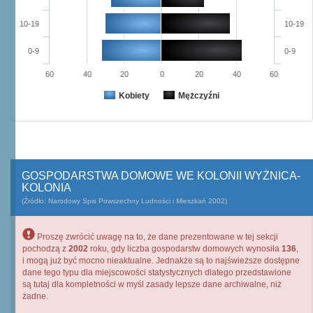
10-19
10-19
0-9
0-9
60
40
20
0
20
40
60
Kobiety
Mężczyźni
GOSPODARSTWA DOMOWE WE KOLONII WYŻNICA-
KOLONIA
(Źródło: Narodowy Spis Powszechny Ludności i Mieszkań 2002)
Proszę zwrócić uwagę na to, że dane prezentowane w tej sekcji
pochodzą z
2002
roku, gdy liczba gospodarstw domowych wynosiła
136
,
i mogą już być mocno nieaktualne. Jednakże są to najświeższe dostępne
dane tego typu dla miejscowości statystycznych dlatego przedstawione
są tutaj dla kompletności w myśl zasady lepsze dane archiwalne, niż
żadne.