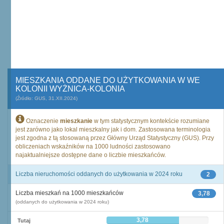
MIESZKANIA ODDANE DO UŻYTKOWANIA W WE
KOLONII WYŻNICA-KOLONIA
(Źródło: GUS, 31.XII.2024)
Oznaczenie
mieszkanie
w tym statystycznym kontekście rozumiane
jest zarówno jako lokal mieszkalny jak i dom. Zastosowana terminologia
jest zgodna z tą stosowaną przez Główny Urząd Statystyczny (GUS). Przy
obliczeniach wskaźników na 1000 ludności zastosowano
najaktualniejsze dostępne dane o liczbie mieszkańców.
Liczba nieruchomości oddanych do użytkowania w 2024 roku
2
Liczba mieszkań na 1000 mieszkańców
3,78
(oddanych do użytkowania w 2024 roku)
3,78
Tutaj