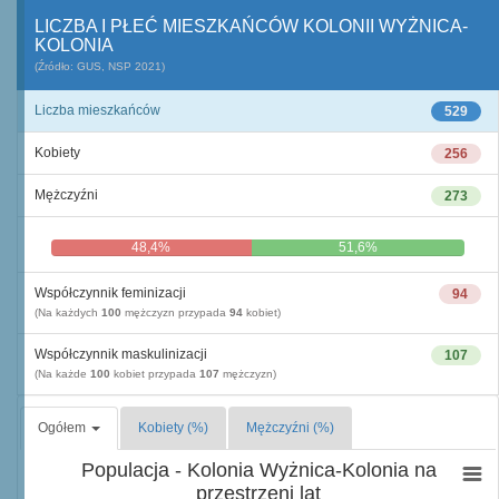
LICZBA I PŁEĆ MIESZKAŃCÓW KOLONII WYŻNICA-
KOLONIA
(Źródło: GUS, NSP 2021)
Liczba mieszkańców
529
Kobiety
256
Mężczyźni
273
48,4%
51,6%
Współczynnik feminizacji
94
(Na każdych
100
mężczyzn przypada
94
kobiet)
Współczynnik maskulinizacji
107
(Na każde
100
kobiet przypada
107
mężczyzn)
Ogółem
Kobiety (%)
Mężczyźni (%)
Populacja - Kolonia Wyżnica-Kolonia na
przestrzeni lat