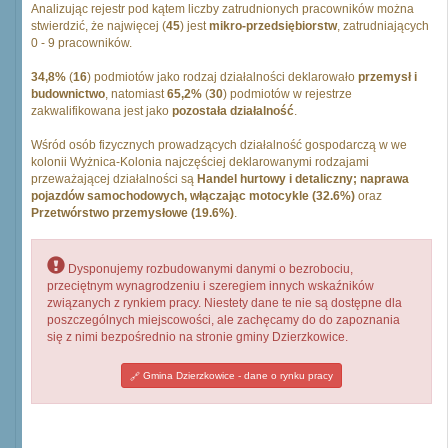
Analizując rejestr pod kątem liczby zatrudnionych pracowników można
stwierdzić, że najwięcej (
45
) jest
mikro-przedsiębiorstw
, zatrudniających
0 - 9 pracowników.
34,8%
(
16
) podmiotów jako rodzaj działalności deklarowało
przemysł i
budownictwo
, natomiast
65,2%
(
30
) podmiotów w rejestrze
zakwalifikowana jest jako
pozostała działalność
.
Wśród osób fizycznych prowadzących działalność gospodarczą w we
kolonii Wyżnica-Kolonia najczęściej deklarowanymi rodzajami
przeważającej działalności są
Handel hurtowy i detaliczny; naprawa
pojazdów samochodowych, włączając motocykle (32.6%)
oraz
Przetwórstwo przemysłowe (19.6%)
.
Dysponujemy rozbudowanymi danymi o bezrobociu,
przeciętnym wynagrodzeniu i szeregiem innych wskaźników
związanych z rynkiem pracy. Niestety dane te nie są dostępne dla
poszczególnych miejscowości, ale zachęcamy do do zapoznania
się z nimi bezpośrednio na stronie gminy Dzierzkowice.
Gmina Dzierzkowice - dane o rynku pracy