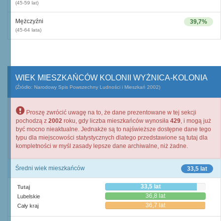
(45-59 lat)
Mężczyźni
39,7%
(45-64 lata)
WIEK MIESZKAŃCÓW KOLONII WYŻNICA-KOLONIA
(Źródło: Narodowy Spis Powszechny Ludności i Mieszkań 2002)
Proszę zwrócić uwagę na to, że dane prezentowane w tej sekcji
pochodzą z
2002
roku, gdy liczba mieszkańców wynosiła
429
, i mogą już
być mocno nieaktualne. Jednakże są to najświeższe dostępne dane tego
typu dla miejscowości statystycznych dlatego przedstawione są tutaj dla
kompletności w myśl zasady lepsze dane archiwalne, niż żadne.
Średni wiek mieszkańców
33,5 lat
33,5 lat
Tutaj
36,8 lat
Lubelskie
36,7 lat
Cały kraj