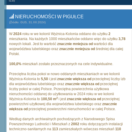
IZB)
NIERUCHOMOŚCI W PIGUŁCE
(Źródło: GUS, 31.XII.2024)
W
2024
roku w we kolonii Wyżnica-Kolonia oddano do użytku
2
mieszkania. Na każdych 1000 mieszkańców oddano więc do użytku
3,78
nowych lokali. Jest to wartość
znacznie mniejsza od
wartości dla
województwa lubelskiego oraz
znacznie mniejsza od
średniej dla całej
Polski.
100,0%
mieszkań zostało przeznaczonych na cele indywidualne.
Przeciętna liczba pokoi w nowo oddanych mieszkaniach w we kolonii
Wyżnica-Kolonia to
5,50
i jest
znacznie większa od
przeciętnej liczby izb
dla województwa lubelskiego oraz
znacznie większa od
przeciętnej
liczby pokoi w całej Polsce. Przeciętna powierzchnia użytkowa
nieruchomości oddanej do użytkowania w 2024 roku w we kolonii
2
Wyżnica-Kolonia to
100,50 m
i jest
znacznie większa od
przeciętnej
powierzchni użytkowej dla województwa lubelskiego oraz
znacznie
większa od
przeciętnej powierzchni nieruchomości w całej Polsce.
Według danych archiwalnych pochodzących z Narodowego Spisu
Powszechnego Ludności i Mieszkań z
2002
roku dotyczących instalacji
techniczno-sanitarnych na
113
zamieszkałych wówczas mieszkań
110