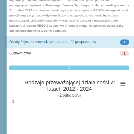
regulujących sposób zasilania rejestru REGON informacjami o podmiotach
podlegających wpisowi do Krajowego Rejestru Sądowego, od danych według stanu na
31 grudnia 2014 r. istnieje możliwość wystąpienia w rejestrze REGON niewypełnionych
pozycji dotyczących przewidywanej liczby pracujących, adresu siedziby, rodzaju
przeważającej działalności oraz formy własności. W związku z powyższym dane
naliczone z rejestru REGON według ww. informacji mogą nie sumować się na liczbę
ogółem prezentowaną w danej podgrupie.
Osoby fizyczne prowadzące działalność gospodarczą
1
Budownictwo
1
1
Rodzaje przeważającej działalności w
latach 2012 - 2024
(Źródło: GUS)
2