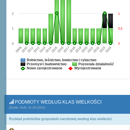
2
1
1
0,5
0
0
2009
2010
2011
2012
2013
2014
2015
2016
2017
2018
2019
2020
2021
2022
2023
2024
Rolnictwo, leśnictwo, łowiectwo i rybactwo
Przemysł i budownictwo
Pozostała działalność
Nowo zarejestrowane
Wyrejestrowane
PODMIOTY WEDŁUG KLAS WIELKOŚCI
(Źródło: GUS, 31.XII.2024)
Rozkład podmiotów gospodarki narodowej według klas wielkości