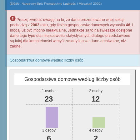
(Źródło: Narodowy Spis Powszechny Ludności i Mieszkań 2002)
Proszę zwrócić uwagę na to, że dane prezentowane w tej sekcji
pochodzą z
2002
roku, gdy liczba gospodarstw domowych wynosiła
46
, i
mogą już być mocno nieaktualne. Jednakże są to najświeższe dostępne
dane tego typu dla miejscowości statystycznych dlatego przedstawione
są tutaj dla kompletności w myśl zasady lepsze dane archiwalne, niż
żadne.
Gospodarstwa domowe według liczby osób
Gospodarstwa domowe według liczby osób
1 osoba
2 osoby
23
12
3 osoby
4 osoby
6
2