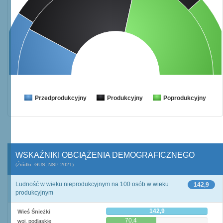
Przedprodukcyjny
Produkcyjny
Poprodukcyjny
WSKAŹNIKI OBCIĄŻENIA DEMOGRAFICZNEGO
(Źródło: GUS, NSP 2021)
Ludność w wieku nieprodukcyjnym na 100 osób w wieku
142,9
produkcyjnym
142,9
Wieś Śnieżki
70,4
woj. podlaskie