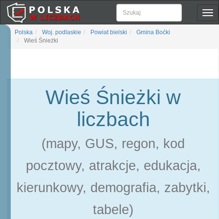
Pok
naw
Polska
Woj. podlaskie
Powiat bielski
Gmina Boćki
Wieś Śnieżki
Wieś Śnieżki w
liczbach
(mapy, GUS, regon, kod
pocztowy, atrakcje, edukacja,
kierunkowy, demografia, zabytki,
tabele)