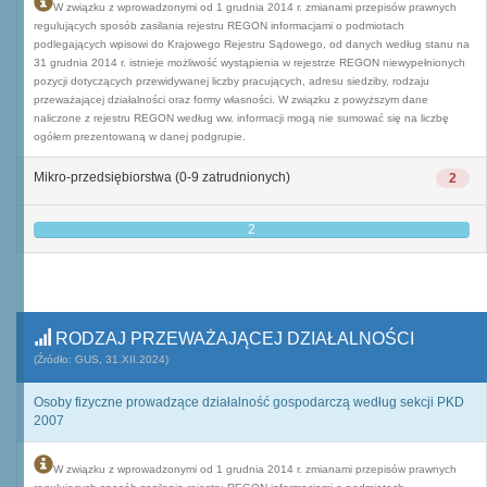
W związku z wprowadzonymi od 1 grudnia 2014 r. zmianami przepisów prawnych
regulujących sposób zasilania rejestru REGON informacjami o podmiotach
podlegających wpisowi do Krajowego Rejestru Sądowego, od danych według stanu na
31 grudnia 2014 r. istnieje możliwość wystąpienia w rejestrze REGON niewypełnionych
pozycji dotyczących przewidywanej liczby pracujących, adresu siedziby, rodzaju
przeważającej działalności oraz formy własności. W związku z powyższym dane
naliczone z rejestru REGON według ww. informacji mogą nie sumować się na liczbę
ogółem prezentowaną w danej podgrupie.
Mikro-przedsiębiorstwa (0-9 zatrudnionych)
2
2
RODZAJ PRZEWAŻAJĄCEJ DZIAŁALNOŚCI
(Źródło: GUS, 31.XII.2024)
Osoby fizyczne prowadzące działalność gospodarczą według sekcji PKD
2007
W związku z wprowadzonymi od 1 grudnia 2014 r. zmianami przepisów prawnych