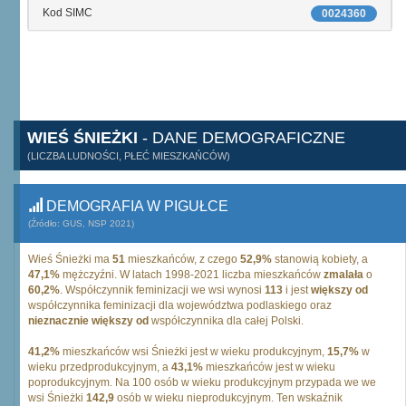
Kod SIMC
0024360
WIEŚ ŚNIEŻKI
- DANE DEMOGRAFICZNE
(LICZBA LUDNOŚCI, PŁEĆ MIESZKAŃCÓW)
DEMOGRAFIA W PIGUŁCE
(Źródło: GUS, NSP 2021)
Wieś Śnieżki ma
51
mieszkańców, z czego
52,9%
stanowią kobiety, a
47,1%
mężczyźni. W latach 1998-2021 liczba mieszkańców
zmalała
o
60,2%
. Współczynnik feminizacji we wsi wynosi
113
i jest
większy od
współczynnika feminizacji dla województwa podlaskiego oraz
nieznacznie większy od
współczynnika dla całej Polski.
41,2%
mieszkańców wsi Śnieżki jest w wieku produkcyjnym,
15,7%
w
wieku przedprodukcyjnym, a
43,1%
mieszkańców jest w wieku
poprodukcyjnym. Na 100 osób w wieku produkcyjnym przypada we we
wsi Śnieżki
142,9
osób w wieku nieprodukcyjnym. Ten wskaźnik