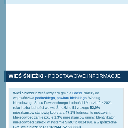
WIEŚ ŚNIEŻKI
- PODSTAWOWE INFORMACJE
Wieś Śnieżki
to wieś leżąca w gminie
Boćki
. Należy do
województwa
podlaskiego
,
powiatu bielskiego
. Według
Narodowego Spisu Powszechnego Ludności i Mieszkań z 2021
roku liczba ludności we wsi Śnieżki to
51
z czego
52,9%
mieszkańców stanowią kobiety, a
47,1%
ludności to mężczyźni.
Miejscowość zamieszkuje
1,3%
mieszkańców gminy. Identyfikator
miejscowości Śnieżki w systemie
SIMC
to
0024360
, a współrzędne
GPS wsi Śnieżki to
(23.161944, 52.583889)
.