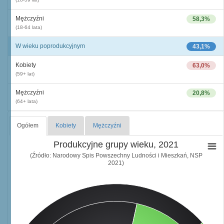
Mężczyźni
58,3%
(18-64 lata)
W wieku poprodukcyjnym
43,1%
Kobiety
63,0%
(59+ lat)
Mężczyźni
20,8%
(64+ lata)
Ogółem
Kobiety
Mężczyźni
Produkcyjne grupy wieku, 2021
(Źródło: Narodowy Spis Powszechny Ludności i Mieszkań, NSP
2021)