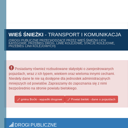
WIEŚ ŚNIEŻKI
- TRANSPORT I KOMUNIKACJA
(DROGI PUBLICZNE PRZECHODZĄCE PRZEZ WIEŚ ŚNIEŻKI I ICH
KATEGORIE, PRZEBIEG DRÓG, LINIE KOLEJOWE, STACJE KOLEJOWE,
PRZEBIEG LINII KOLEJOWYCH)
Posiadamy również rozbudowane statystyki o zarejestrowanych
pojazdach, wraz z ich typem, wiekiem oraz wieloma innymi cechami.
Niestety dane te nie są dostępne dla jednostek administracyjnych
mniejszych od powiatów. Zapraszamy do zapoznania się z nimi
bezpośrednio na stronie powiatu bielskiego.
gmina Boćki - wypadki drogowe
Powiat bielski - dane o pojazdach
DROGI PUBLICZNE