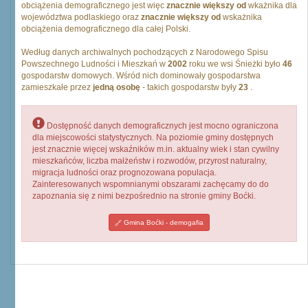
obciążenia demograficznego jest więc
znacznie większy od
wkażnika dla
województwa podlaskiego oraz
znacznie większy od
wskażnika
obciążenia demograficznego dla całej Polski.
Według danych archiwalnych pochodzących z Narodowego Spisu
Powszechnego Ludności i Mieszkań w
2002
roku we wsi Śnieżki było
46
gospodarstw domowych. Wśród nich dominowały gospodarstwa
zamieszkałe przez
jedną osobę
- takich gospodarstw były
23
.
Dostępność danych demograficznych jest mocno ograniczona
dla miejscowości statystycznych. Na poziomie gminy dostępnych
jest znacznie więcej wskaźników m.in. aktualny wiek i stan cywilny
mieszkańców, liczba małżeństw i rozwodów, przyrost naturalny,
migracja ludności oraz prognozowana populacja.
Zainteresowanych wspomnianymi obszarami zachęcamy do do
zapoznania się z nimi bezpośrednio na stronie gminy Boćki.
Gmina Boćki - demogafia