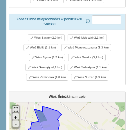
Zobacz inne miejscowości w pobliżu wsi
Śnieżki
Wieś Sasiny (2,0 km)
Wieś Mołoczki (2,1 km)
Wieś Biełki (2,1 km)
Wieś Piotrowszczyzna (3,3 km)
Wieś Bystre (3,5 km)
Wieś Gruzka (3,7 km)
Wieś Szeszyły (4,1 km)
Wieś Sobiatyno (4,1 km)
Wieś Pawlinowo (4,8 km)
Wieś Nurzec (4,9 km)
Wieś Śnieżki na mapie