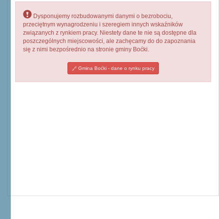
Dysponujemy rozbudowanymi danymi o bezrobociu,
przeciętnym wynagrodzeniu i szeregiem innych wskaźników
związanych z rynkiem pracy. Niestety dane te nie są dostępne dla
poszczególnych miejscowości, ale zachęcamy do do zapoznania
się z nimi bezpośrednio na stronie gminy Boćki.
Gmina Boćki - dane o rynku pracy