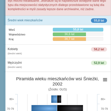
być mocno nieaktualne. Jednakże są to najświeższe dostępne dane tego
typu dla miejscowości statystycznych dlatego przedstawione są tutaj dla
kompletności w myśl zasady lepsze dane archiwalne, niż żadne.
Średni wiek mieszkańców
55,8 lat
55,8 lat
Wieś
36,6 lat
Województwo
36,7 lat
Kraj
Kobiety
58,2 lat
(średni wiek)
Mężczyźni
52,9 lat
(średni wiek)
Piramida wieku mieszkańców wsi Śnieżki,
2002
(Źródło: GUS)
80+
80+
70-79
70-79