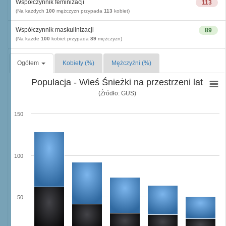
Współczynnik feminizacji
113
(Na każdych
100
mężczyzn przypada
113
kobiet)
Współczynnik maskulinizacji
89
(Na każde
100
kobiet przypada
89
mężczyzn)
Ogółem
Kobiety (%)
Mężczyźni (%)
Populacja - Wieś Śnieżki na przestrzeni lat
(Źródło: GUS)
150
100
50