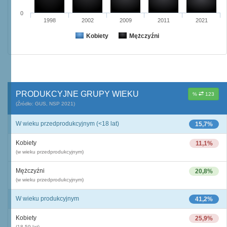
0
1998
2002
2009
2011
2021
Kobiety
Mężczyźni
PRODUKCYJNE GRUPY WIEKU
%
123
(Źródło: GUS, NSP 2021)
W wieku przedprodukcyjnym (<18 lat)
15,7%
Kobiety
11,1%
(w wieku przedprodukcyjnym)
Mężczyźni
20,8%
(w wieku przedprodukcyjnym)
W wieku produkcyjnym
41,2%
Kobiety
25,9%
(18-59 lat)