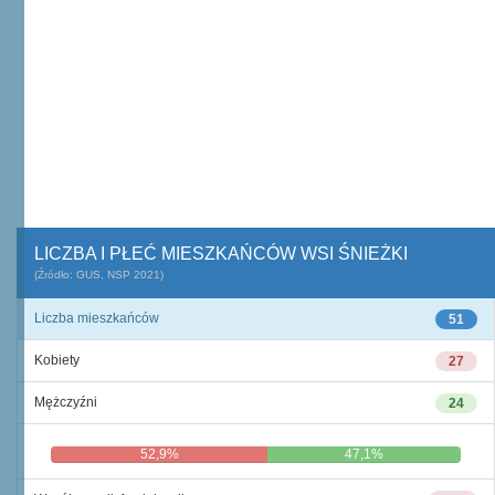
LICZBA I PŁEĆ MIESZKAŃCÓW WSI ŚNIEŻKI
(Źródło: GUS, NSP 2021)
Liczba mieszkańców
51
Kobiety
27
Mężczyźni
24
52,9%
47,1%