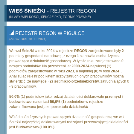
WIEŚ ŚNIEŻKI
- REJESTR REGON
(KLASY WIELKOŚCI, SEKCJE PKD, FORMY PRAWNE)
REJESTR REGON W PIGUŁCE
(Źródło: GUS, 31.XII.2024)
We wsi Śnieżki w roku 2024 w rejestrze
REGON
zarejestrowane były
2
podmioty gospodarki narodowej, z czego
1
stanowiła osoba fizyczna
prowadząca działalność gospodarczą. W tymże roku zarejestrowano
0
nowych podmiotów. Na przestrzeni lat
2009
-
2024
najwięcej (
1
)
podmiotów zarejestrowano w roku
2023
, a najmniej (
0
) w roku
2024
. .
Analizując rejestr pod kątem liczby zatrudnionych pracowników można
stwierdzić, że najwięcej (
2
) jest
mikro-przedsiębiorstw
, zatrudniających 0
- 9 pracowników.
50,0%
(
1
) podmiotów jako rodzaj działalności deklarowało
przemysł i
budownictwo
, natomiast
50,0%
(
1
) podmiotów w rejestrze
zakwalifikowana jest jako
pozostała działalność
.
Wśród osób fizycznych prowadzących działalność gospodarczą we wsi
Śnieżki najczęściej deklarowanymi rodzajami przeważającej działalności
jest
Budownictwo (100.0%)
.