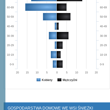
60-69
60-69
50-59
50-59
40-49
40-49
30-39
30-39
20-29
20-29
10-19
10-19
0-9
0-9
20
15
10
5
0
5
10
15
20
Kobiety
Mężczyźni
GOSPODARSTWA DOMOWE WE WSI ŚNIEŻKI