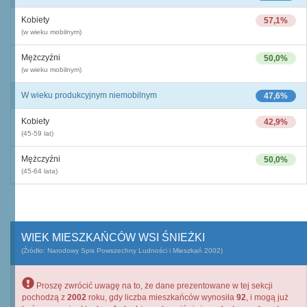
Kobiety
57,1%
(w wieku mobilnym)
Mężczyźni
50,0%
(w wieku mobilnym)
W wieku produkcyjnym niemobilnym
47,6%
Kobiety
42,9%
(45-59 lat)
Mężczyźni
50,0%
(45-64 lata)
WIEK MIESZKAŃCÓW WSI ŚNIEŻKI
(Źródło: Narodowy Spis Powszechny Ludności i Mieszkań 2002)
Proszę zwrócić uwagę na to, że dane prezentowane w tej sekcji
pochodzą z
2002
roku, gdy liczba mieszkańców wynosiła
92
, i mogą już