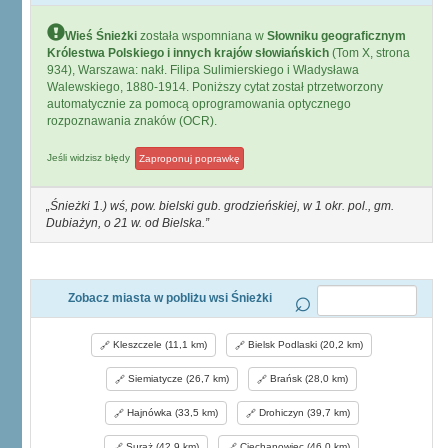
Wieś Śnieżki
została wspomniana w
Słowniku geograficznym
Królestwa Polskiego i innych krajów słowiańskich
(Tom X, strona
934), Warszawa: nakł. Filipa Sulimierskiego i Władysława
Walewskiego, 1880-1914. Poniższy cytat został ptrzetworzony
automatycznie za pomocą oprogramowania optycznego
rozpoznawania znaków (OCR).
Jeśli widzisz błędy
Zaproponuj poprawkę
Śnieżki 1.) wś, pow. bielski gub. grodzieńskiej, w 1 okr. pol., gm.
Dubiażyn, o 21 w. od Bielska.
Zobacz miasta w pobliżu wsi Śnieżki
Kleszczele (11,1 km)
Bielsk Podlaski (20,2 km)
Siemiatycze (26,7 km)
Brańsk (28,0 km)
Hajnówka (33,5 km)
Drohiczyn (39,7 km)
Suraż (42,9 km)
Ciechanowiec (46,0 km)