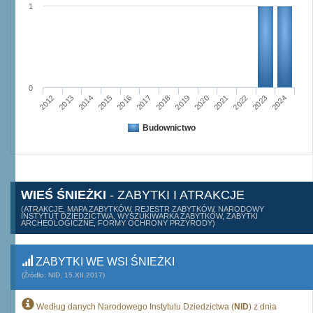
1
0
2015
2012
2022
2019
2013
2016
2023
2020
2017
2014
2024
2018
2021
Budownictwo
WIEŚ ŚNIEŻKI
- ZABYTKI I ATRAKCJE
(ATRAKCJE, MAPA ZABYTKÓW, REJESTR ZABYTKÓW, NARODOWY
INSTYTUT DZIEDZICTWA, WYSZUKIWARKA ZABYTKÓW, ZABYTKI
ARCHEOLOGICZNE, FORMY OCHRONY PRZYRODY)
ZABYTKI WE WSI ŚNIEŻKI
(Źródło: NID, 15.XII.2017)
Według danych Narodowego Instytutu Dziedzictwa (
NID
) z dnia