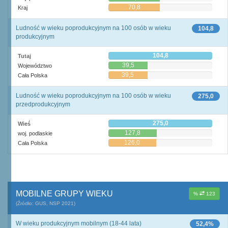
70,8
Kraj
Ludność w wieku poprodukcyjnym na 100 osób w wieku
104,8
produkcyjnym
104,8
Tutaj
39,5
Województwo
39,5
Cała Polska
Ludność w wieku poprodukcyjnym na 100 osób w wieku
275,0
przedprodukcyjnym
275,0
Wieś
127,8
woj. podlaskie
126,0
Cała Polska
MOBILNE GRUPY WIEKU
%
123
(Źródło: GUS, NSP 2021)
W wieku produkcyjnym mobilnym (18-44 lata)
52,4%