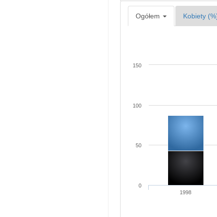
Ogółem
Kobiety (%
150
100
50
0
1998