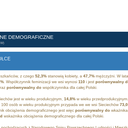
ANE DEMOGRAFICZNE
ÓW)
UŁCE
szkańców, z czego
52,3%
stanowią kobiety, a
47,7%
mężczyźni. W lata
1%
. Współczynnik feminizacji we wsi wynosi
110
i jest
porównywalny d
oraz
porównywalny do
współczynnika dla całej Polski.
iechów jest w wieku produkcyjnym,
14,8%
w wieku przedprodukcyjnym
 100 osób w wieku produkcyjnym przypada we we wsi Sieciechów
73,0
ik obciążenia demograficznego jest więc
porównywalny do
wkażnika 
od
wskażnika obciążenia demograficznego dla całej Polski.
h pochodzących z Narodowego Spisu Powszechnego Ludności i Miesz