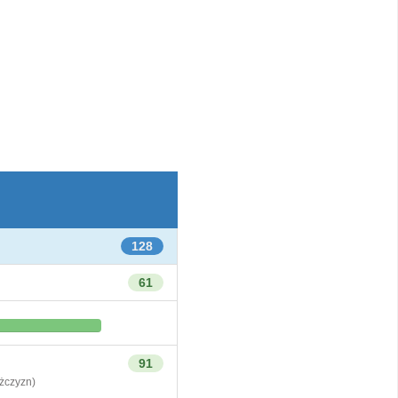
128
61
91
czyzn)