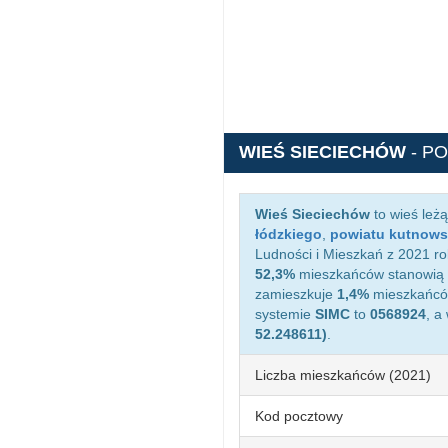
WIEŚ SIECIECHÓW
- P
Wieś Sieciechów
to wieś leż
łódzkiego
,
powiatu kutnows
Ludności i Mieszkań z 2021 ro
52,3%
mieszkańców stanowią 
zamieszkuje
1,4%
mieszkańców
systemie
SIMC
to
0568924
, a
52.248611)
.
Liczba mieszkańców (2021)
Kod pocztowy