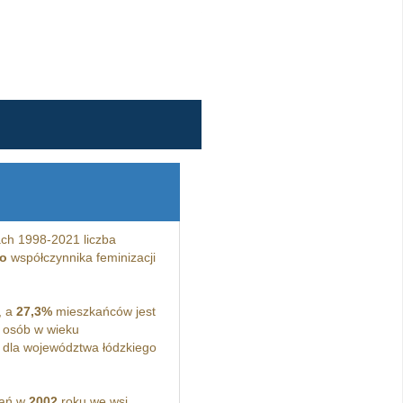
ch 1998-2021 liczba
o
współczynnika feminizacji
, a
27,3%
mieszkańców jest
osób w wieku
dla województwa łódzkiego
kań w
2002
roku we wsi