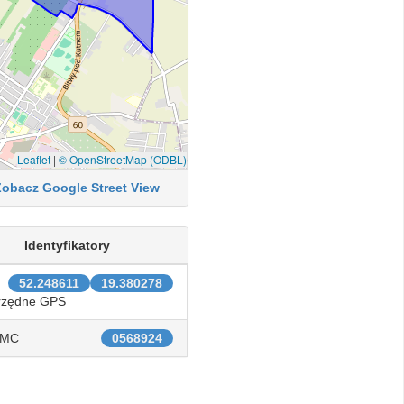
Leaflet
|
© OpenStreetMap (ODBL)
Zobacz Google Street View
Identyfikatory
52.248611
19.380278
rzędne GPS
IMC
0568924