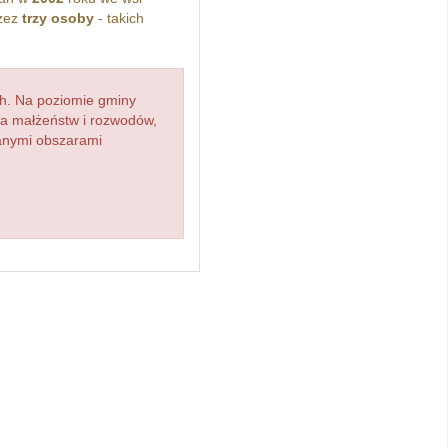
rzez
trzy osoby
- takich
h. Na poziomie gminy
zba małżeństw i rozwodów,
ianymi obszarami