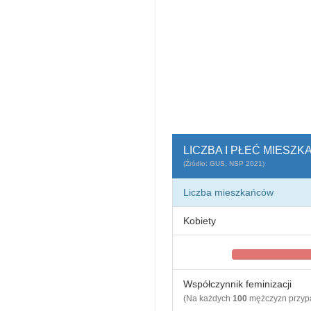
LICZBA I PŁEĆ MIESZ
(Źródło: GUS, NSP 2021)
Liczba mieszkańców
Kobiety
Współczynnik feminizacji
(Na każdych
100
mężczyzn przy