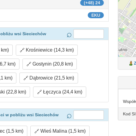
(+48) 24
EKU
obliżu wsi Sieciechów
 km)
Krośniewice (14,3 km)
6,7 km)
Gostynin (20,8 km)
,1 km)
Dąbrowice (21,5 km)
ki (22,8 km)
Łęczyca (24,4 km)
Współ
Kod S
ci w pobliżu wsi Sieciechów
c (1,5 km)
Wieś Malina (1,5 km)