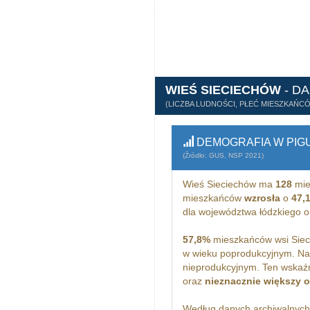
WIEŚ SIECIECHÓW
- D
(LICZBA LUDNOŚCI, PŁEĆ MIESZKAŃC
DEMOGRAFIA W PIG
(Źródło: GUS, NSP 2021)
Wieś Sieciechów ma
128
mie
mieszkańców
wzrosła
o
47,
dla województwa łódzkiego 
57,8%
mieszkańców wsi Siec
w wieku poprodukcyjnym. Na
nieprodukcyjnym. Ten wskaźn
oraz
nieznacznie większy 
Według danych archiwalnyc