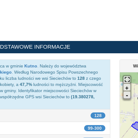
ODSTAWOWE INFORMACJE
ąca w gminie
Kutno
. Należy do województwa
Wi
kiego
. Według Narodowego Spisu Powszechnego
ku liczba ludności we wsi Sieciechów to
128
z czego
kobiety, a
47,7%
ludności to mężczyźni. Miejscowość
 gminy. Identyfikator miejscowości Sieciechów w
 współrzędne GPS wsi Sieciechów to
(19.380278,
128
99-300