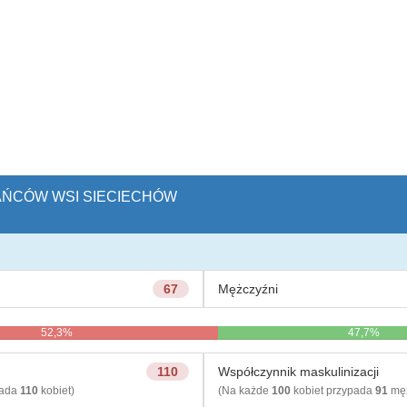
KAŃCÓW WSI SIECIECHÓW
67
Mężczyźni
52,3%
47,7%
110
Współczynnik maskulinizacji
pada
110
kobiet)
(Na każde
100
kobiet przypada
91
męż