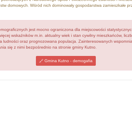
stw domowych. Wśród nich dominowały gospodarstwa zamieszkałe p
ograficznych jest mocno ograniczona dla miejscowości statystycznyc
więcej wskaźników m.in. aktualny wiek i stan cywilny mieszkańców, lic
acja ludności oraz prognozowana populacja. Zainteresowanych wspomn
a się z nimi bezpośrednio na stronie gminy Kutno.
Gmina Kutno - demogafia